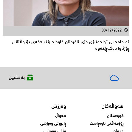
03/12/2022
ئەنجامدانى توندوتیژی دژی ئافره‌تان خاوه‌ندارێتییه‌كه‌ی بۆ وڵاتانی
ڕۆژئاوا ده‌گه‌ڕێته‌وه‌
بەخشین
هەواڵەکان
وەرزش
کوردستان
هەواڵ
ڕۆژهەڵاتی ناوەڕاست
ڕاپۆرتی وەرزشی
جیهان
وتاری وەرزشی