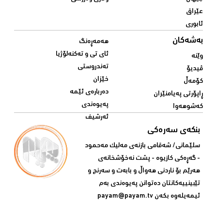
عێراق
ئابوری
بەشەکان
هەمەڕەنگ
ئای تی و تەکنەلۆژیا
وێنە
تەندروستی
ڤیدیۆ
خێزان
کۆمەڵ
دەربارەی ئێمە
ڕاپۆرتی پەیامنێران
پەیوەندی
کەشوهەوا
ئەرشیف
بنکەی سەرەکی
سلێمانی/ شه‌قامی بازنه‌ی مه‌لیک مه‌حمود
- گه‌ڕه‌کی کازیوه‌ - پشت نه‌خۆشخانه‌ی‌
هه‌رێم بۆ ناردنی‌ هه‌واڵ و بابه‌ت و سه‌رنج و
تێبینییه‌كانتان ده‌توانن په‌یوه‌ندی‌ به‌م
ئیمه‌یله‌وه‌ بكه‌ن
payam@payam.tv