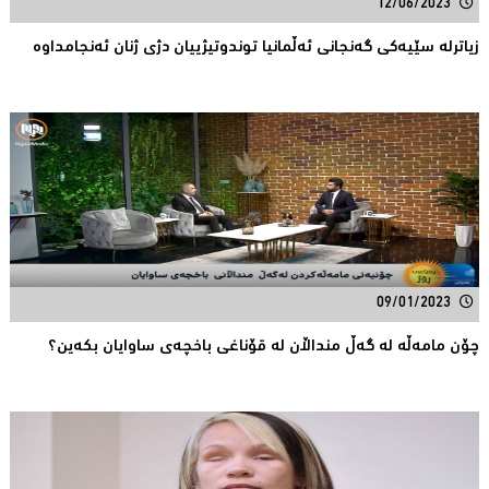
12/06/2023
زیاترله‌ سێیه‌كی گه‌نجانی‌ ئه‌ڵمانیا توندوتیژییان دژی‌ ژنان ئه‌نجامداوه‌
09/01/2023
چۆن مامەڵە لە گەڵ منداڵان لە قۆناغی باخچەی ساوایان بکەین؟