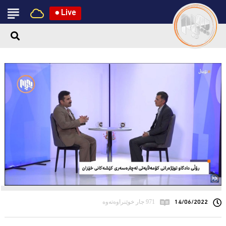
●
Live
14/06/2022
971 جار خوێنراوەتەوە