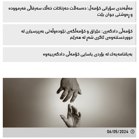
مەڵبەندى سۆرانى کۆمەڵ: دەسەڵات حەزناکات خەڵک سەرقاڵى فەرموودە
و ڕەوشتى جوان بێت
کۆمەڵى دادگەرى: عێراق و كۆمەڵگەی نێودەوڵەتی بەرپرسیارن لە
دوورخستنەوەى ئاگری شەڕ لە هەرێم
بەیاننامەیەک لە بۆردی یاسایی کۆمەڵی دادگەرییەوە
06/05/2024