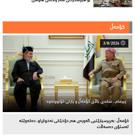
بۆ هێرشکردنى سەر وڵاتانی هاوسێ
کۆمەڵ
3/8/2026
پیرمام.. شاندی باڵای كۆمه‌ڵ و پارتی كۆبوونه‌وه‌
كۆمەڵ: بەرپرسیارێتیی گەورەی هەر دۆخێکی نەخوازراو، دەكەوێتە
ئەستۆی دەسەڵات