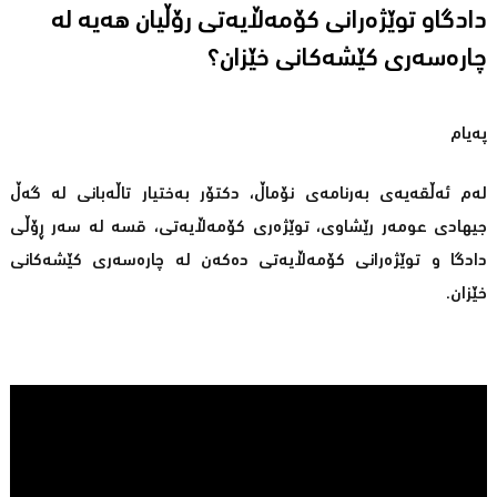
دادگاو توێژەرانی کۆمەڵایەتی رۆڵیان هەیە لە
چارەسەری کێشەکانی خێزان؟
پەیام
لەم ئەڵقەیەی بەرنامەی نۆماڵ، دکتۆر بەختیار تاڵەبانی لە گەڵ
جیهادی عومەر رێشاوی، توێژەری کۆمەڵایەتی، قسە لە سەر ڕۆڵى
دادگا و توێژەرانى کۆمەڵایەتى دەکەن لە چارەسەرى کێشەکانى
خێزان.