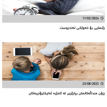
11/02/2024
رێنمایی بۆ خەوێکی تەندروست
23/08/2023
چۆن منداڵەکانمان بپارێزین لە ئامێرە ئەلیکترۆنییەکان