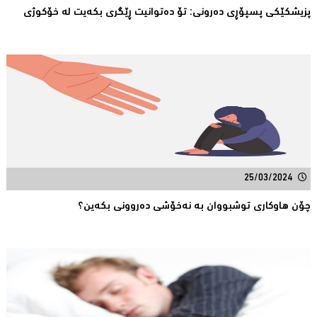
پزیشکێکی پسپۆڕی دەرونی: تۆ دەتوانیت ڕێگری بکەیت لە خۆکوژی
25/03/2024
چۆن هاوکاری توشبووان بە نەخۆشی دەروونی بکەین؟