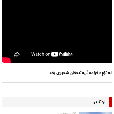
لە تۆڕە کۆمەڵایەتیەکان شەیری بکە
نوێترین