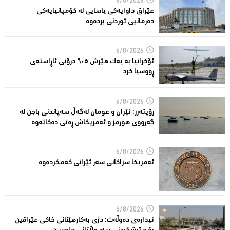
6/8/2026
عێراق داوایەکی یاسایی لە کۆمپانیایه‌كی
دەرمانیى ئوردنی بردەوە
6/8/2026
ئۆکرانیا بە یەک هێرش ٦٠٥ درۆنی ئاڕاستەى
ڕووسیا کرد
6/8/2026
رۆیتەرز: ئێران و عومان لەگەڵ سەپاندنی باجن لە
گەرووی هورمز و ئەمریکاش ڕەتی دەکاتەوە
6/8/2026
ئه‌مریكا سزاكانی سه‌ر ئێرانی كه‌مكرده‌وه‌
6/8/2026
ئیدارەى دەوڵەت: دژى بەکارهێنانى خاکی عێراقین