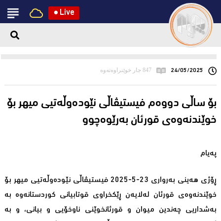
●
Live
24/05/2025
847 جار خوێنراوەتەوە
بۆ ساڵی دووەم فیستیڤاڵی نێودەوڵەتیی میهر بۆ
خوێندنەوەى قورئان بەرێوەچوو
پەیام
ڕۆژی هەینی بەرواری 23-5-2025 فیستیڤاڵی نێودەوڵەتیی میهر بۆ
خوێندنەوەى قورئان لەلایەن ڕێکخراوی قوتابیانی کوردستانەوە بە
بەشداریی چەندین میوان و قورئانخوێنی ناوخۆیی و بیانی، و بە