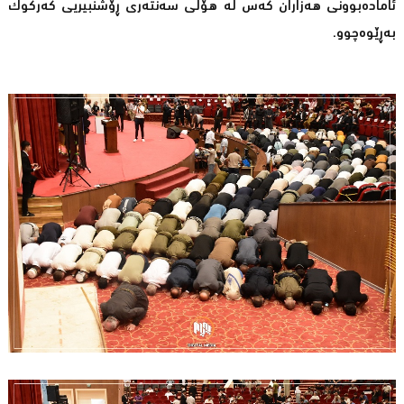
ئامادەبوونی هەزاران کەس لە هۆڵی سەنتەری ڕۆشنبیریی کەرکوک
بەڕێوەچوو.