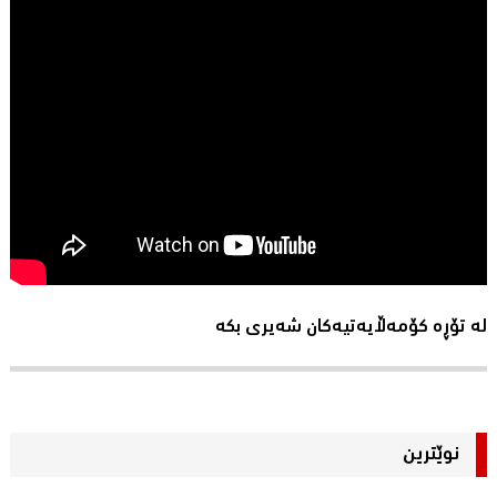
لە تۆڕە کۆمەڵایەتیەکان شەیری بکە
نوێترین