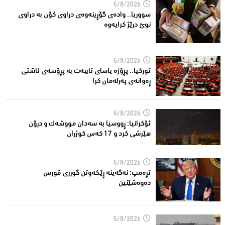
5/8/2026
سووریا.. واده‌ی گۆڕینه‌وه‌ی دراوی كۆن به‌ دراوی
نوێ درێژ كرایه‌وه‌
5/8/2026
توركیا.. پڕۆژه‌ یاسای تایبه‌ت به‌ پڕۆسه‌ی ئاشتی
ڕه‌وانه‌ی په‌رله‌مان كرا
5/8/2026
ئۆكرانیا: ڕووسیا به‌ سه‌دان مووشه‌ك و درۆن
هێرشی كرد و 17 كه‌س كوژران
5/8/2026
تڕه‌مپ: نه‌گه‌ینه‌ ڕێكه‌وتن گورزی قورس
ده‌وه‌شێنین
5/8/2026