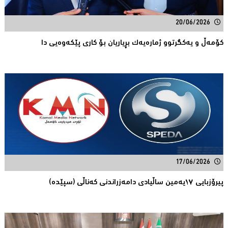
20/06/2026
كۆمەڵ و یەكگرتوو ژمارەیەك بڕیاریان بۆ كاری پێكەوەیی دا
17/06/2026
پیرۆزبایی ١٧یەمین ساڵیادی دامەزراندنی کەناڵی (سپێدە)