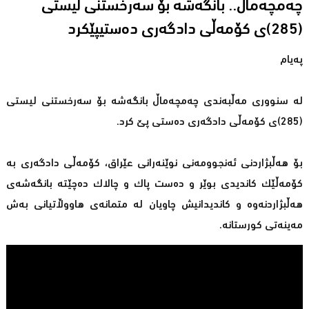
چەمچەماڵ.. بانگەشە بۆ سەرخستنی لیستی
(285)ی كۆمەڵی دادگەری دەستیپێكرد
پەیام
لە سنووری مەڵبەندی چەمچەماڵ بانگەشە بۆ سەرخستنی لیستی
(285)ی كۆمەڵی دادگەری دەستی پێ كرد.
بۆ هەڵبژاردنی ئەنجوومەنی نوێنەرانی عێراق، كۆمەڵی دادگەری بە
كۆمەڵێك كاندیدی بوێر و دەست پاك و چالاك دەچێتە بانگەشەی
هەڵبژاردنەوە و كاندیدانیش چاویان لە متمانەی هاووڵاتیانی بەش
مەینەتی كورستانە.