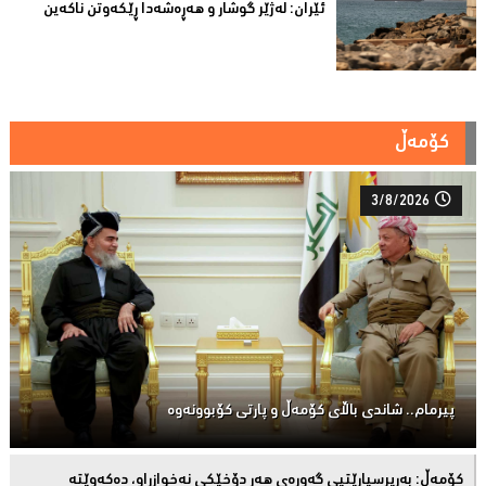
ئێران: له‌ژێر گوشار و هەڕەشەدا ڕێکەوتن ناکەین
کۆمەڵ
3/8/2026
پیرمام.. شاندی باڵای كۆمه‌ڵ و پارتی كۆبوونه‌وه‌
كۆمەڵ: بەرپرسیارێتیی گەورەی هەر دۆخێکی نەخوازراو، دەكەوێتە