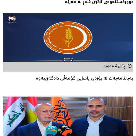
دوورخستنەوەى ئاگری شەڕ لە هەرێم
پێش 4 هەفتە
بەیاننامەیەک لە بۆردی یاسایی کۆمەڵی دادگەرییەوە