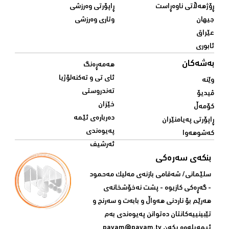
ڕۆژهەڵاتی ناوەڕاست
ڕاپۆرتی وەرزشی
جیهان
وتاری وەرزشی
عێراق
ئابوری
بەشەکان
هەمەڕەنگ
ئای تی و تەکنەلۆژیا
وێنە
تەندروستی
ڤیدیۆ
خێزان
کۆمەڵ
دەربارەی ئێمە
ڕاپۆرتی پەیامنێران
پەیوەندی
کەشوهەوا
ئەرشیف
بنکەی سەرەکی
سلێمانی/ شه‌قامی بازنه‌ی مه‌لیک مه‌حمود
- گه‌ڕه‌کی کازیوه‌ - پشت نه‌خۆشخانه‌ی‌
هه‌رێم بۆ ناردنی‌ هه‌واڵ و بابه‌ت و سه‌رنج و
تێبینییه‌كانتان ده‌توانن په‌یوه‌ندی‌ به‌م
ئیمه‌یله‌وه‌ بكه‌ن
payam@payam.tv