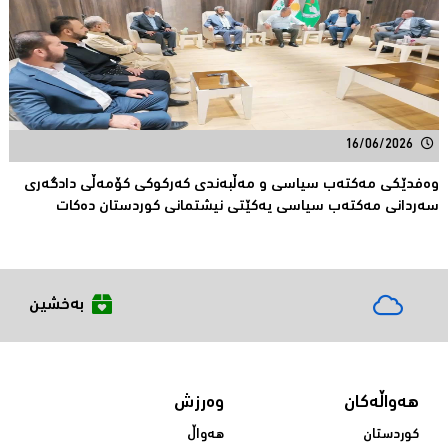
16/06/2026
وەفدێکی مەکتەب سیاسی و مەڵبەندی کەرکوکی کۆمەڵی دادگەری
سەردانی مەکتەب سیاسی یەکێتی نیشتمانی کوردستان دەکات
بەخشین
هەواڵەکان
وەرزش
کوردستان
هەواڵ