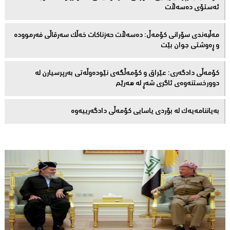
ئەستۆی دەسەڵات
مەڵبەندى سۆرانى کۆمەڵ: دەسەڵات حەزناکات خەڵک سەرقاڵى فەرموودە
و ڕەوشتى جوان بێت
کۆمەڵى دادگەرى: عێراق و كۆمەڵگەی نێودەوڵەتی بەرپرسیارن لە
دوورخستنەوەى ئاگری شەڕ لە هەرێم
بەیاننامەیەک لە بۆردی یاسایی کۆمەڵی دادگەرییەوە