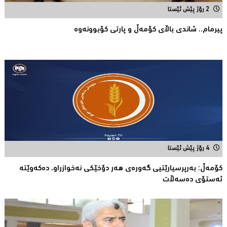
2 رۆژ پێش ئێستا
پیرمام.. شاندی باڵای كۆمه‌ڵ و پارتی كۆبوونه‌وه‌
4 رۆژ پێش ئێستا
كۆمەڵ: بەرپرسیارێتیی گەورەی هەر دۆخێکی نەخوازراو، دەكەوێتە
ئەستۆی دەسەڵات