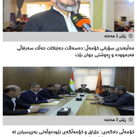
پێش 2 هەفتە
مەڵبەندى سۆرانى کۆمەڵ: دەسەڵات حەزناکات خەڵک سەرقاڵى
فەرموودە و ڕەوشتى جوان بێت
پێش 3 هەفتە
کۆمەڵى دادگەرى: عێراق و كۆمەڵگەی نێودەوڵەتی بەرپرسیارن لە