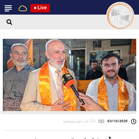
●
Live
03/10/2025
334 جار خوێنراوەتەوە