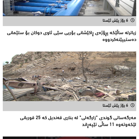
6 رۆژ پێش ئێستا
زیاترلە ساڵێکە پڕۆژەی ڕاكێشانی بۆریی سێی ئاوی دوكان بۆ سلێمانی
دەستیپێنەکردووە
6 رۆژ پێش ئێستا
مەرگەساتی گوندی "زارگەلی" لە بناری قەندیل کە 25 قوربانى
لێکەوتەوە 11 ساڵى تێپەڕاند