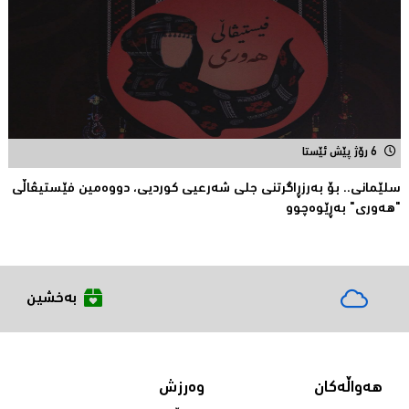
6 رۆژ پێش ئێستا
سلێمانی.. بۆ بەرزڕاگرتنی جلی شەرعیی كوردیی، دووەمین فێستیڤاڵی
"هەوری" بەڕێوەچوو
بەخشین
هەواڵەکان
وەرزش