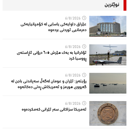
نوێترین
6/8/2026
عێراق داوایەکی یاسایی لە کۆمپانیایه‌كی
دەرمانیى ئوردنی بردەوە
6/8/2026
ئۆکرانیا بە یەک هێرش ٦٠٥ درۆنی ئاڕاستەى
ڕووسیا کرد
6/8/2026
رۆیتەرز: ئێران و عومان لەگەڵ سەپاندنی باجن لە
گەرووی هورمز و ئەمریکاش ڕەتی دەکاتەوە
6/8/2026
ئه‌مریكا سزاكانی سه‌ر ئێرانی كه‌مكرده‌وه‌