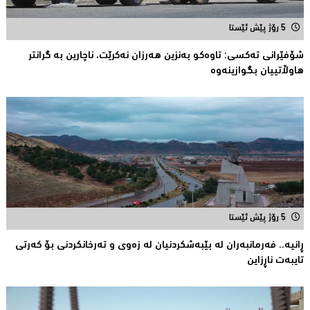
5 رۆژ پێش ئێستا
شۆفێرانى تەکسى: تاوەکو بەنزین هەرزان نەکرێت، ناچارین بە گرانتر
هاوڵاتییان بگوازینەوە
5 رۆژ پێش ئێستا
ڕانیە.. فەرمانبەران لە بێبەشکردنیان لە زەوى و تەرخانکردنى بۆ کەرتى
تایبەت ناڕزاین