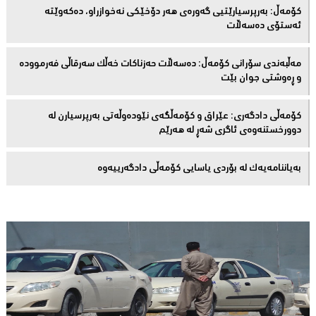
كۆمەڵ: بەرپرسیارێتیی گەورەی هەر دۆخێکی نەخوازراو، دەكەوێتە
ئەستۆی دەسەڵات
مەڵبەندى سۆرانى کۆمەڵ: دەسەڵات حەزناکات خەڵک سەرقاڵى فەرموودە
و ڕەوشتى جوان بێت
کۆمەڵى دادگەرى: عێراق و كۆمەڵگەی نێودەوڵەتی بەرپرسیارن لە
دوورخستنەوەى ئاگری شەڕ لە هەرێم
بەیاننامەیەک لە بۆردی یاسایی کۆمەڵی دادگەرییەوە