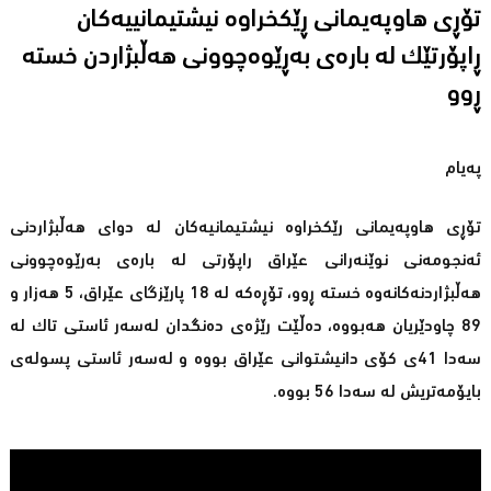
تۆڕی هاوپەیمانی ڕێكخراوە نیشتیمانییەكان
ڕاپۆرتێك لە بارەی بەڕێوەچوونی هەڵبژاردن خستە
ڕوو
پەیام
تۆڕی هاوپەیمانی رێكخراوە نیشتیمانیەكان لە دوای هەڵبژاردنی
ئەنجومەنی نوێنەرانی عێراق راپۆرتی لە بارەی بەرێوەچوونی
هەڵبژاردنەكانەوە خستە ڕوو، تۆڕەكە لە 18 پارێزگای عێراق، 5 هەزار و
89 چاودێریان هەبووە، دەڵێت رێژەی دەنگدان لەسەر ئاستی تاك لە
سەدا 41ی كۆی دانیشتوانی عێراق بووە و لەسەر ئاستی پسولەی
بایۆمەتریش لە سەدا 56 بووە.