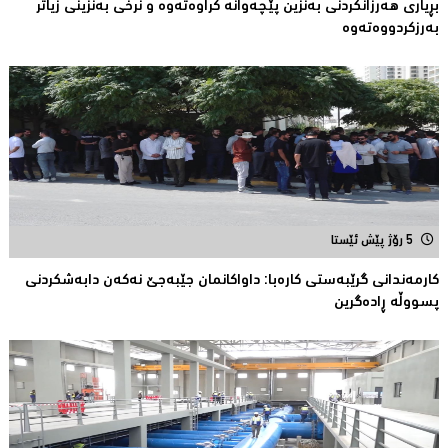
بڕیارى هەرزانکردنى بەنزین پێچەوانە کراوەتەوە و نرخى بەنزینى زیاتر
بەرزکردووەتەوە
5 رۆژ پێش ئێستا
كارمەندانی گرێبەستی كارەبا: داواکانمان جێبەجێ نەکەن دابەشكردنی
پسووڵە ڕادەگرین