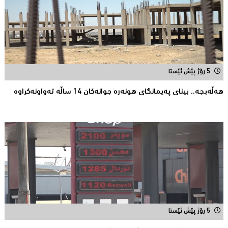
5 رۆژ پێش ئێستا
هەڵەبجە.. بینای پەیمانگای هونەرە جوانەكان 14 ساڵە تەواونەکراوە
5 رۆژ پێش ئێستا