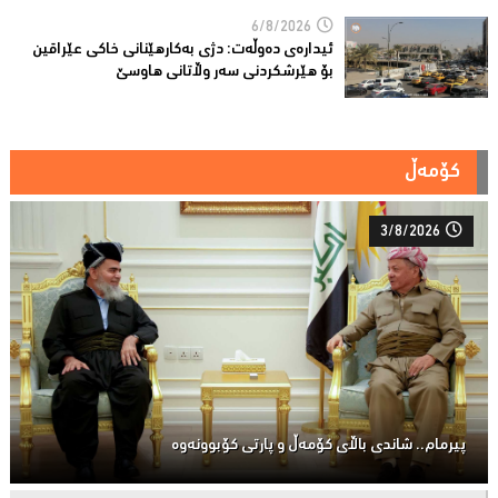
6/8/2026
ئیدارەى دەوڵەت: دژى بەکارهێنانى خاکی عێراقین
بۆ هێرشکردنى سەر وڵاتانی هاوسێ
کۆمەڵ
3/8/2026
پیرمام.. شاندی باڵای كۆمه‌ڵ و پارتی كۆبوونه‌وه‌