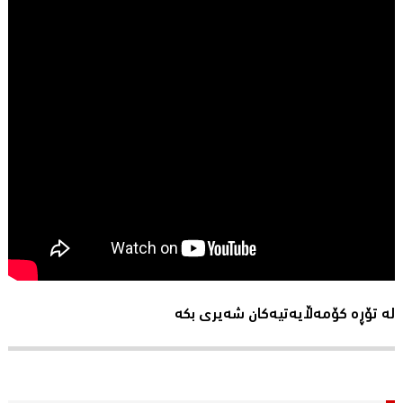
لە تۆڕە کۆمەڵایەتیەکان شەیری بکە