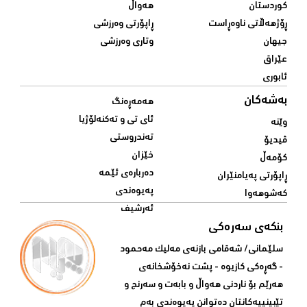
کوردستان
هەواڵ
ڕۆژهەڵاتی ناوەڕاست
ڕاپۆرتی وەرزشی
جیهان
وتاری وەرزشی
عێراق
ئابوری
بەشەکان
هەمەڕەنگ
ئای تی و تەکنەلۆژیا
وێنە
تەندروستی
ڤیدیۆ
خێزان
کۆمەڵ
دەربارەی ئێمە
ڕاپۆرتی پەیامنێران
پەیوەندی
کەشوهەوا
ئەرشیف
بنکەی سەرەکی
سلێمانی/ شه‌قامی بازنه‌ی مه‌لیک مه‌حمود
- گه‌ڕه‌کی کازیوه‌ - پشت نه‌خۆشخانه‌ی‌
هه‌رێم بۆ ناردنی‌ هه‌واڵ و بابه‌ت و سه‌رنج و
تێبینییه‌كانتان ده‌توانن په‌یوه‌ندی‌ به‌م