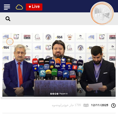
●
Live
12/11/2025
1799 جار خوێنراوەتەوە