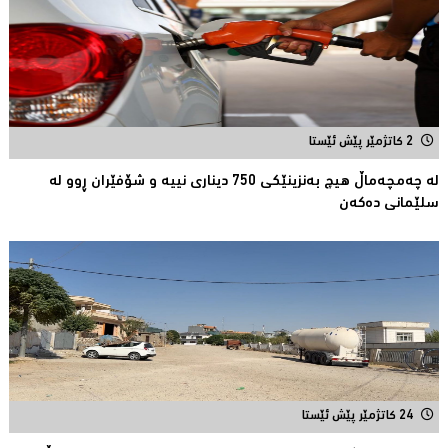
2 کاتژمێر پێش ئێستا
لە چەمچەماڵ هیچ بەنزینێکى 750 دیناری نییە و شۆفێران ڕوو لە
سلێمانى دەکەن
24 کاتژمێر پێش ئێستا