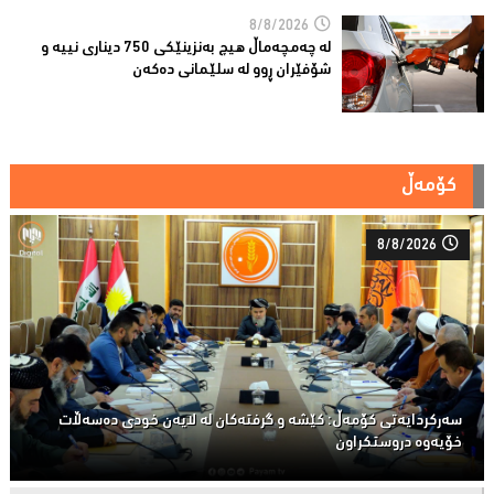
8/8/2026
لە چەمچەماڵ هیچ بەنزینێکى 750 دیناری نییە و
شۆفێران ڕوو لە سلێمانى دەکەن
کۆمەڵ
8/8/2026
سەركردایەتی كۆمەڵ: كێشە و گرفتەكان لە لایەن خودی دەسەڵات
خۆیەوە دروستكراون