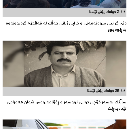
2 خولەک پێش ئێستا
دژی گرانیی سووتەمەنی و خراپی ژیانی خەڵك لە قەڵادزێ‌ گردبوونەوە
بەڕێوەچوو
38 خولەک پێش ئێستا
ساڵێك بەسەر كۆچی دوایی نووسەر و ڕۆژنامەنووس شوان هەورامی
تێدەپەڕێت