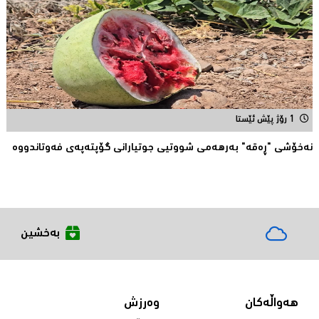
1 رۆژ پێش ئێستا
نەخۆشی "ڕەقە" بەرهەمی شووتیی جوتیارانی گۆپتەپەى فەوتاندووە
بەخشین
هەواڵەکان
وەرزش