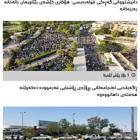
دانیشتووانى گەڕەكی قولەرەیسی: هۆکارى کێشەى بێئاویمان باڵەخانە
بەرزەكانە
1 رۆژ پێش ئێستا
ڕاگەیاندنی ئەنجامەكانی پڕۆژەی ڕۆشنایی فەرموودە دەکەوێتە
هەفتەی داهاتووەوە