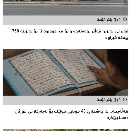
1 رۆژ پێش ئێستا
قەیرانى بەنزین قوڵتر بووەتەوە و نۆرەی دوورودرێژ بۆ بەنزینە 750
ییەکە گیراوە
1 رۆژ پێش ئێستا
هەڵەبجە.. بە بەشداری 40 قوتابی خولێک بۆ لەبەرکارانى قورئان
دەستیپێکرد