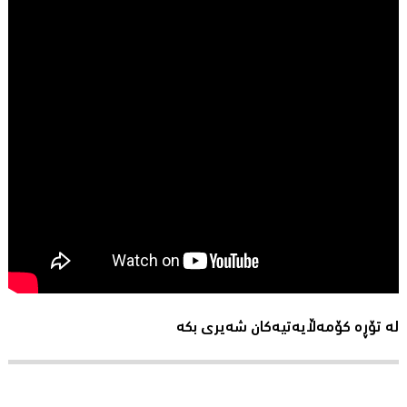
لە تۆڕە کۆمەڵایەتیەکان شەیری بکە