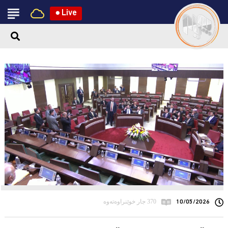
●
Live
10/05/2026
370 جار خوێنراوەتەوە