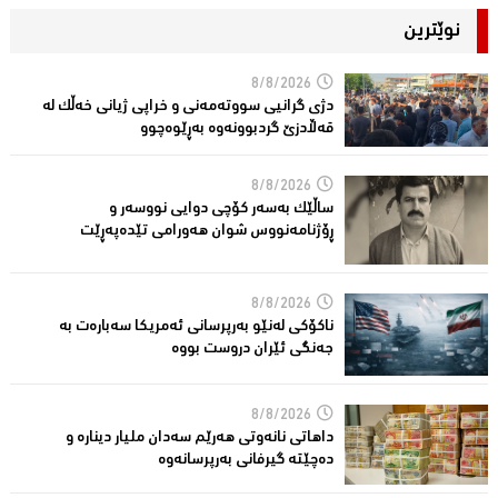
نوێترین
8/8/2026
دژی گرانیی سووتەمەنی و خراپی ژیانی خەڵك لە
قەڵادزێ‌ گردبوونەوە بەڕێوەچوو
8/8/2026
ساڵێك بەسەر كۆچی دوایی نووسەر و
ڕۆژنامەنووس شوان هەورامی تێدەپەڕێت
8/8/2026
ناكۆكی لەنێو بەرپرسانى ئەمریكا سەبارەت بە
جەنگی ئێران دروست بووە
8/8/2026
داهاتی نانەوتی هەرێم سەدان ملیار دینارە و
دەچێتە گیرفانی بەرپرسانەوە