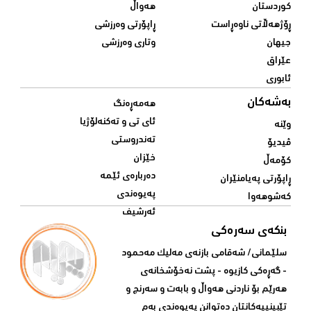
کوردستان
هەواڵ
ڕۆژهەڵاتی ناوەڕاست
ڕاپۆرتی وەرزشی
جیهان
وتاری وەرزشی
عێراق
ئابوری
بەشەکان
هەمەڕەنگ
ئای تی و تەکنەلۆژیا
وێنە
تەندروستی
ڤیدیۆ
خێزان
کۆمەڵ
دەربارەی ئێمە
ڕاپۆرتی پەیامنێران
پەیوەندی
کەشوهەوا
ئەرشیف
بنکەی سەرەکی
سلێمانی/ شه‌قامی بازنه‌ی مه‌لیک مه‌حمود
- گه‌ڕه‌کی کازیوه‌ - پشت نه‌خۆشخانه‌ی‌
هه‌رێم بۆ ناردنی‌ هه‌واڵ و بابه‌ت و سه‌رنج و
تێبینییه‌كانتان ده‌توانن په‌یوه‌ندی‌ به‌م