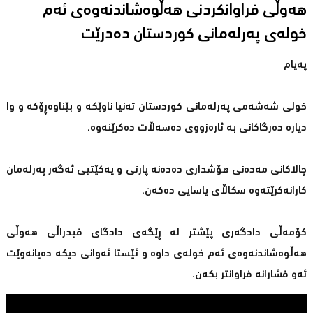
هەوڵی فراوانكردنی هەڵوەشاندنەوەی ئەم
خولەی پەرلەمانی كوردستان دەدرێت
پەیام
خولی شەشەمی پەرلەمانی كوردستان تەنیا ناوێكە و بێناوەڕۆكە و وا
دیارە دەرگاكانی بە ئارەزووی دەسەڵات دەكرێنەوە.
چالاكانی مەدەنی هۆشداری دەدەنە پارتی و یەكێتیی ئەگەر پەرلەمان
كارانەكرێتەوە سكاڵای یاسایی دەكەن.
كۆمەڵی دادگەری پێشتر لە ڕێگەی دادگای فیدراڵی هەوڵی
هەڵوەشاندنەوەی ئەم خولەی داوە و ئێستا ئەوانی دیكە دەیانەوێت
ئەو فشارانە فراوانتر بكەن.