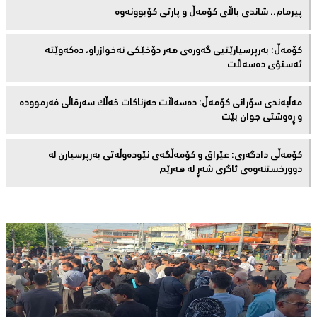
پیرمام.. شاندی باڵای كۆمه‌ڵ و پارتی كۆبوونه‌وه‌
كۆمەڵ: بەرپرسیارێتیی گەورەی هەر دۆخێکی نەخوازراو، دەكەوێتە
ئەستۆی دەسەڵات
مەڵبەندى سۆرانى کۆمەڵ: دەسەڵات حەزناکات خەڵک سەرقاڵى فەرموودە
و ڕەوشتى جوان بێت
کۆمەڵى دادگەرى: عێراق و كۆمەڵگەی نێودەوڵەتی بەرپرسیارن لە
دوورخستنەوەى ئاگری شەڕ لە هەرێم