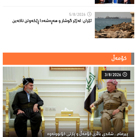
5/8/2026
ئێران: له‌ژێر گوشار و هەڕەشەدا ڕێکەوتن ناکەین
کۆمەڵ
3/8/2026
پیرمام.. شاندی باڵای كۆمه‌ڵ و پارتی كۆبوونه‌وه‌