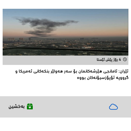
4 رۆژ پێش ئێستا
ئێران: ئامانجى هێرشەکانمان بۆ سەر هەولێر بنکەکانى ئەمریکا و
گرووپە ئۆپۆزسیۆنەکان بووە
بەخشین