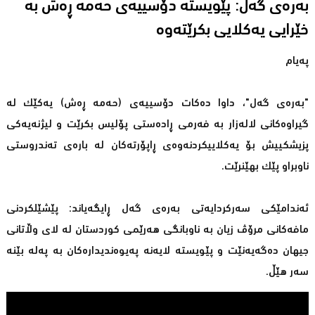
بەرەی گەل: پێویستە دۆسییەی حەمە ڕەش بە
خێرایی یەكلایی بكرێتەوە
پەیام
"بەرەی گەل"، داوا دەكات دۆسییەی (حەمە ڕەش) یەكێك لە
گیراوەكانی لالەزار بە فەرمی ڕادەستی پۆلیس بكرێت و لیژنەیەكی
پزیشكییش بۆ یەكلاییكردنەوەی ڕاپۆرتەكان لە بارەی تەندروستی
ناوبراو پێك بهێنرێت.
ئەندامێكی سەركردایەتی بەرەی گەل ڕایگەیاند: پێشێلكردنی
مافەكانی مرۆڤ زیان بە ناوبانگی هەرێمی كوردستان لە لای وڵاتانی
جیهان دەگەیەنێت و پێویستە لایەنە پەیوەندیدارەكان بە پەلە بێنە
سەر هێڵ.