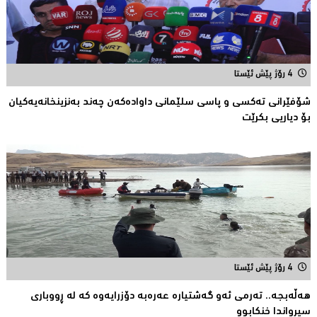
4 رۆژ پێش ئێستا
شۆفێرانی تەكسی و پاسی سلێمانی داوادەكەن چەند بەنزینخانەیەكیان
بۆ دیاریی بکرێت
4 رۆژ پێش ئێستا
هەڵەبجە.. تەرمی ئەو گەشتیارە عەرەبە دۆزرایەوە كە لە ڕووباری
سیرواندا خنكابوو