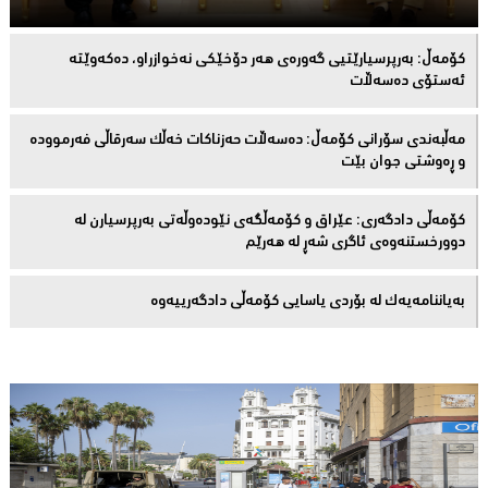
كۆمەڵ: بەرپرسیارێتیی گەورەی هەر دۆخێکی نەخوازراو، دەكەوێتە
ئەستۆی دەسەڵات
مەڵبەندى سۆرانى کۆمەڵ: دەسەڵات حەزناکات خەڵک سەرقاڵى فەرموودە
و ڕەوشتى جوان بێت
کۆمەڵى دادگەرى: عێراق و كۆمەڵگەی نێودەوڵەتی بەرپرسیارن لە
دوورخستنەوەى ئاگری شەڕ لە هەرێم
بەیاننامەیەک لە بۆردی یاسایی کۆمەڵی دادگەرییەوە