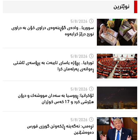
نوێترین
5/8/2026
سووریا.. واده‌ی گۆڕینه‌وه‌ی دراوی كۆن به‌ دراوی
نوێ درێژ كرایه‌وه‌
5/8/2026
توركیا.. پڕۆژه‌ یاسای تایبه‌ت به‌ پڕۆسه‌ی ئاشتی
ڕه‌وانه‌ی په‌رله‌مان كرا
5/8/2026
ئۆكرانیا: ڕووسیا به‌ سه‌دان مووشه‌ك و درۆن
هێرشی كرد و 17 كه‌س كوژران
5/8/2026
تڕه‌مپ: نه‌گه‌ینه‌ ڕێكه‌وتن گورزی قورس
ده‌وه‌شێنین