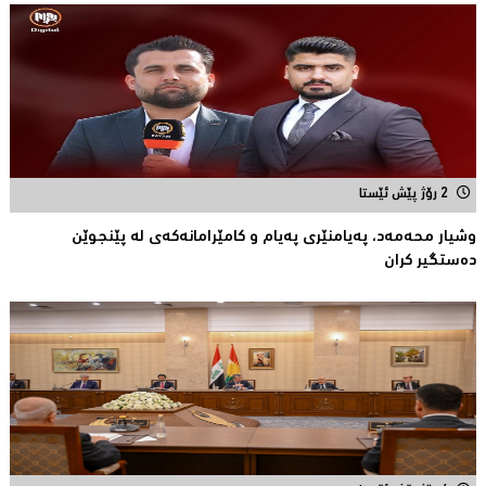
2 رۆژ پێش ئێستا
وشیار محه‌مه‌د، په‌یامنێری په‌یام و كامێرامانه‌كه‌ی له‌ پێنجوێن
ده‌ستگیر كران