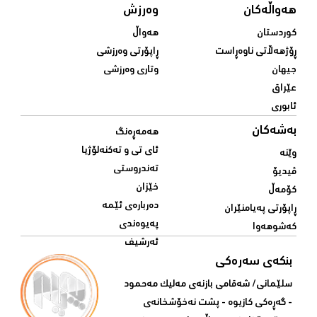
هەواڵەکان
وەرزش
کوردستان
هەواڵ
ڕۆژهەڵاتی ناوەڕاست
ڕاپۆرتی وەرزشی
جیهان
وتاری وەرزشی
عێراق
ئابوری
بەشەکان
هەمەڕەنگ
ئای تی و تەکنەلۆژیا
وێنە
تەندروستی
ڤیدیۆ
خێزان
کۆمەڵ
دەربارەی ئێمە
ڕاپۆرتی پەیامنێران
پەیوەندی
کەشوهەوا
ئەرشیف
بنکەی سەرەکی
سلێمانی/ شه‌قامی بازنه‌ی مه‌لیک مه‌حمود
- گه‌ڕه‌کی کازیوه‌ - پشت نه‌خۆشخانه‌ی‌