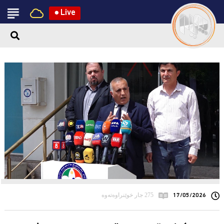
●
Live
17/05/2026
275 جار خوێنراوەتەوە