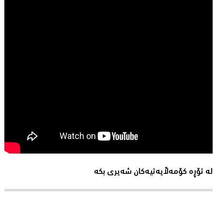
لە تۆڕە کۆمەڵایەتیەکان شەیری بکە