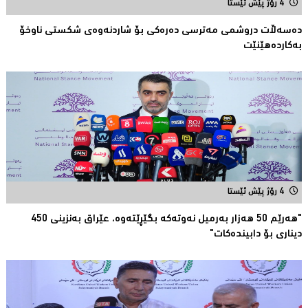
4 رۆژ پێش ئێستا
دەسەڵات دروشمی مەترسی دەرەكی بۆ شاردنەوەی شكستی ناوخۆ
بەكاردەهێنێت
4 رۆژ پێش ئێستا
"هەرێم 50 هەزار بەرمیل نەوتەكە بگێڕێتەوە، عێراق بەنزینی 450
دیناری بۆ دابیندەكات"