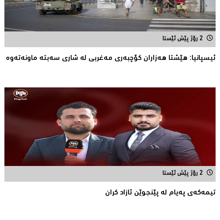
2 رۆژ پێش ئێستا
ئیسپانیا: هێشتا هه‌زاران كۆچبه‌ری مه‌غربی له‌ شاری سه‌بته‌ ماونه‌ته‌وه‌
2 رۆژ پێش ئێستا
تیمه‌كه‌ی په‌یام له‌ پێنجوێن ئازاد كران