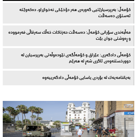
كۆمەڵ: بەرپرسیارێتیی گەورەی هەر دۆخێکی نەخوازراو، دەكەوێتە
ئەستۆی دەسەڵات
مەڵبەندى سۆرانى کۆمەڵ: دەسەڵات حەزناکات خەڵک سەرقاڵى فەرموودە
و ڕەوشتى جوان بێت
کۆمەڵى دادگەرى: عێراق و كۆمەڵگەی نێودەوڵەتی بەرپرسیارن لە
دوورخستنەوەى ئاگری شەڕ لە هەرێم
بەیاننامەیەک لە بۆردی یاسایی کۆمەڵی دادگەرییەوە