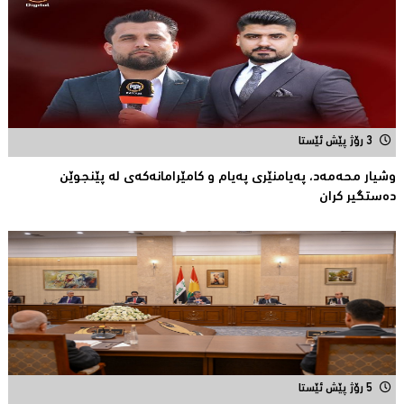
3 رۆژ پێش ئێستا
وشیار محه‌مه‌د، په‌یامنێری په‌یام و كامێرامانه‌كه‌ی له‌ پێنجوێن
ده‌ستگیر كران
5 رۆژ پێش ئێستا