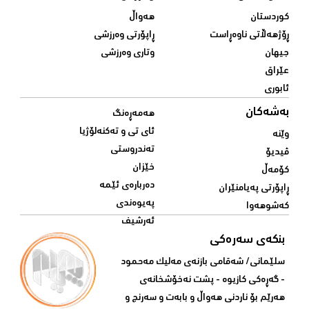
کوردستان
هەواڵ
ڕۆژهەڵاتی ناوەڕاست
ڕاپۆرتی وەرزشی
جیهان
وتاری وەرزشی
عێراق
ئابوری
بەشەکان
هەمەڕەنگ
ئای تی و تەکنەلۆژیا
وێنە
تەندروستی
ڤیدیۆ
خێزان
کۆمەڵ
دەربارەی ئێمە
ڕاپۆرتی پەیامنێران
پەیوەندی
کەشوهەوا
ئەرشیف
بنکەی سەرەکی
سلێمانی/ شه‌قامی بازنه‌ی مه‌لیک مه‌حمود
- گه‌ڕه‌کی کازیوه‌ - پشت نه‌خۆشخانه‌ی‌
هه‌رێم بۆ ناردنی‌ هه‌واڵ و بابه‌ت و سه‌رنج و