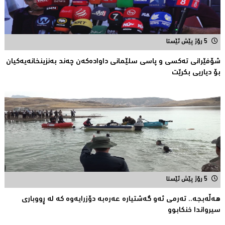
5 رۆژ پێش ئێستا
شۆفێرانی تەكسی و پاسی سلێمانی داوادەكەن چەند بەنزینخانەیەكیان
بۆ دیاریی بکرێت
5 رۆژ پێش ئێستا
هەڵەبجە.. تەرمی ئەو گەشتیارە عەرەبە دۆزرایەوە كە لە ڕووباری
سیرواندا خنكابوو