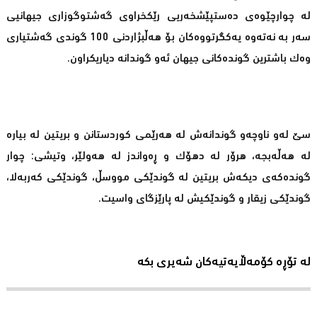
لە چوارچێوەی دەستپێشخەریی رێكخراوی گەشتوگوزاری جیهانیی
سەر بە نەتەوە یەكگرتووەكان بۆ هەڵبژاردنی 100 گوندی گەشتیاری
وەك باشترین گوندەكانی جیهان ئەو گوندانە دیاریكراون.
سێ لەو ناوچەو گوندانەش لە هەرێمی كوردستانن و بریتین لە بیارە
لە هەڵەبجە، هرۆر لە دهۆك و ڕەواندز لە هەولێر، وتیشی: چوار
گوندەكەی دیكەش بریتین لە گوندێكی مووسڵ، گوندێكی كەربەلا،
گوندێكی زیقار و گوندێكیش لە پارێزگای واسیت.
لە تۆڕە کۆمەڵایەتیەکان شەیری بکە