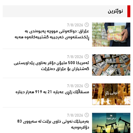
نوێترین
7/8/2026
عێراق: دواکەوتنى مووچە پەیوەندی بە
ڕێكخستنەوەی خەرجییە گشتییەکانەوە هەیە
7/8/2026
ئەمریكا 500 ملیۆن دۆلار بەناوى پێداویستیی
گەشتیاران بۆ عێراق دەنێرێت
7/8/2026
مسقاڵێک زێڕی عەیارە 21 بە 919 هەزار دینارە
7/8/2026
بەرمیلێک نەوتى خاوى برێنت لە سەرووى 83
دۆلارەوەیە