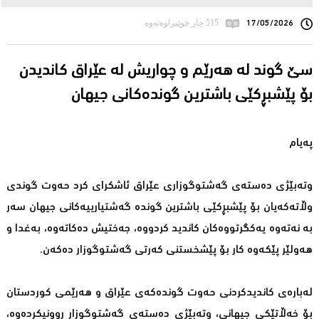
17/05/2026
515 جار خوێنراوەتەوە
سێ‌ گوند لە هەرێم و چواریش لە عێراق كاندیدن
بۆ پێشبڕكێی باشترین گوندەكانی جیهان
پەیام
وتەبێژی دەستەی گەشتوگوزاری عێراق ئاشكرای كرد حەوت گوندی
وڵاتەكەیان بۆ پێشبڕكێی باشترین گوندە گەشتیارییەكانی جیهان سەر
بە نەتەوە یەكگرتووەكان كاندید كردووە، جەختیش دەكاتەوە، بەغدا و
هەولێر پێكەوە كار بۆ پێشخستنی كەرتی گەشتوگوزار دەكەن.
لەبارەی كاندیدكردنی حەوت گوندەكەی عێراق و هەرێمی كوردستان
بۆ خەڵاتێكی جیهانی، وتەبێژی دەستەی گەشتوگوزار روونیكردەوە،