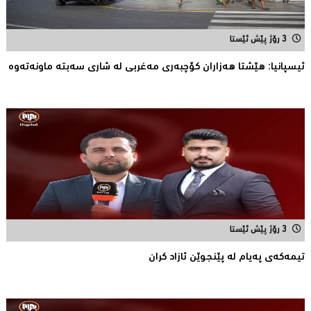
3 رۆژ پێش ئێستا
ئیسپانیا: هێشتا هه‌زاران كۆچبه‌ری مه‌غربی له‌ شاری سه‌بته‌ ماونه‌ته‌وه‌
3 رۆژ پێش ئێستا
تیمه‌كه‌ی په‌یام له‌ پێنجوێن ئازاد كران