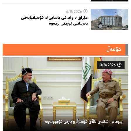
6/8/2026
عێراق داوایەکی یاسایی لە کۆمپانیایه‌كی
دەرمانیى ئوردنی بردەوە
کۆمەڵ
3/8/2026
پیرمام.. شاندی باڵای كۆمه‌ڵ و پارتی كۆبوونه‌وه‌