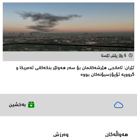
5 رۆژ پێش ئێستا
ئێران: ئامانجى هێرشەکانمان بۆ سەر هەولێر بنکەکانى ئەمریکا و
گرووپە ئۆپۆزسیۆنەکان بووە
بەخشین
هەواڵەکان
وەرزش