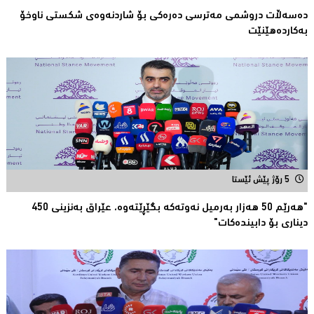
دەسەڵات دروشمی مەترسی دەرەكی بۆ شاردنەوەی شكستی ناوخۆ
بەكاردەهێنێت
5 رۆژ پێش ئێستا
"هەرێم 50 هەزار بەرمیل نەوتەكە بگێڕێتەوە، عێراق بەنزینی 450
دیناری بۆ دابیندەكات"