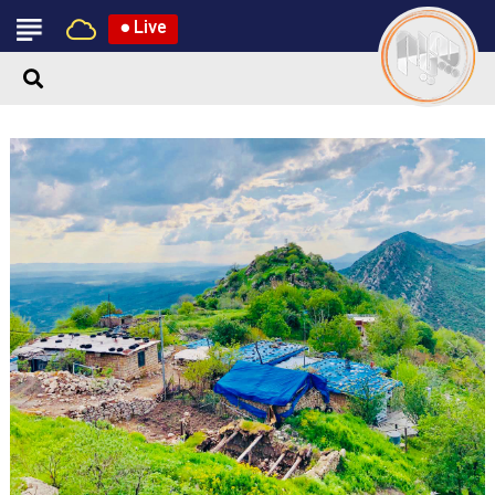
●
Live