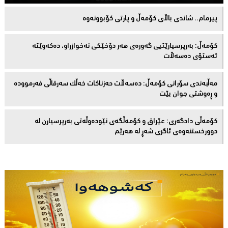
پیرمام.. شاندی باڵای كۆمه‌ڵ و پارتی كۆبوونه‌وه‌
كۆمەڵ: بەرپرسیارێتیی گەورەی هەر دۆخێکی نەخوازراو، دەكەوێتە
ئەستۆی دەسەڵات
مەڵبەندى سۆرانى کۆمەڵ: دەسەڵات حەزناکات خەڵک سەرقاڵى فەرموودە
و ڕەوشتى جوان بێت
کۆمەڵى دادگەرى: عێراق و كۆمەڵگەی نێودەوڵەتی بەرپرسیارن لە
دوورخستنەوەى ئاگری شەڕ لە هەرێم