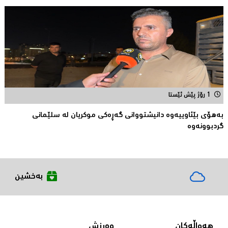
1 رۆژ پێش ئێستا
بەهۆی بێئاوییەوە دانیشتووانی گەڕەكی موكریان لە سلێمانی
گردبوونەوە
بەخشین
هەواڵەکان
وەرزش