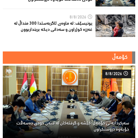
8/8/2026
یونیسێف: لە ماوەی ئاگربەستدا 300 منداڵ لە
غەززە كوژراون و سەدانی دیكە برینداربوون
کۆمەڵ
8/8/2026
سەركردایەتی كۆمەڵ: كێشە و گرفتەكان لە لایەن خودی دەسەڵات
خۆیەوە دروستكراون