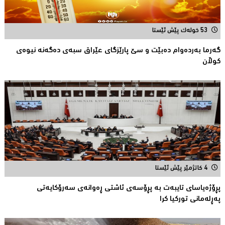
53 خولەک پێش ئێستا
گەرما بەردەوام دەبێت و سێ پارێزگای عێراق سبەی دەگەنە نیوەی
كوڵان
4 کاتژمێر پێش ئێستا
پڕۆژەیاسای تایبەت بە پڕۆسەی ئاشتی ڕەوانەی سەرۆكایەتی
پەڕلەمانی توركیا كرا