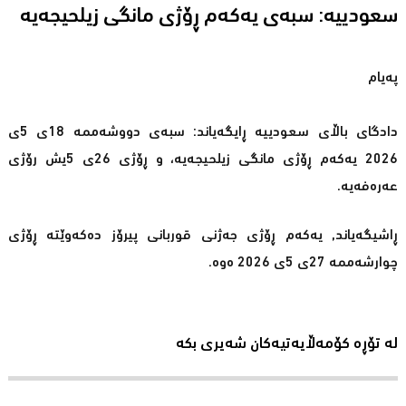
سعودییە: سبەى یەکەم ڕۆژى مانگى زیلحیجەیە
پەیام
دادگاى باڵاى سعودییە ڕایگەیاند: سبەى دووشەممە 18ى 5ى
2026 یەکەم ڕۆژى مانگى زیلحیجەیە، و ڕۆژى 26ى 5یش رۆژى
عەرەفەیە.
ڕاشیگەیاند, یەکەم ڕۆژى جەژنى قوربانى پیرۆز دەکەوێتە ڕۆژى
چوارشەممە 27ى 5ى 2026 ەوە.
لە تۆڕە کۆمەڵایەتیەکان شەیری بکە