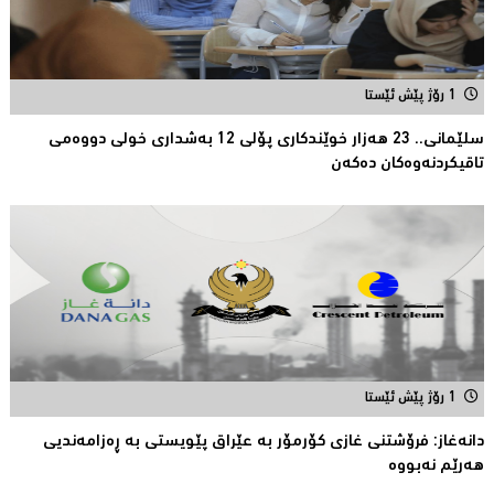
1 رۆژ پێش ئێستا
سلێمانی.. 23 هەزار خوێندکارى پۆلی 12 بەشدارى خولى دووەمى
تاقیکردنەوەکان دەکەن
1 رۆژ پێش ئێستا
دانەغاز: فرۆشتنی غازی كۆرمۆر بە عێراق پێویستی بە ڕەزامەندیی
هەرێم نەبووە