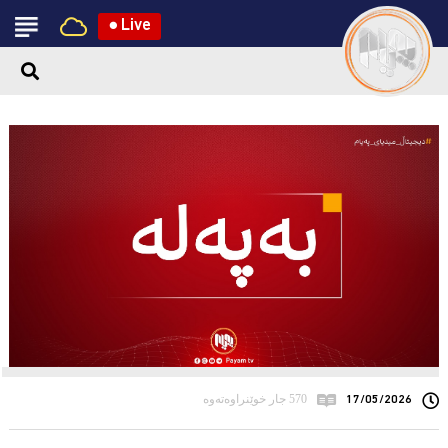
●
Live
17/05/2026
570 جار خوێنراوەتەوە