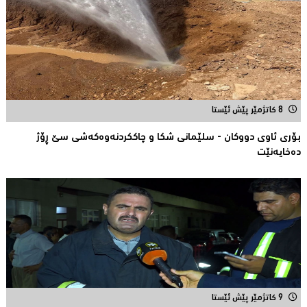
8 کاتژمێر پێش ئێستا
بۆری ئاوی دووکان - سلێمانی شکا و چاککردنەوەکەشى سێ ڕۆژ
دەخایەنێت
9 کاتژمێر پێش ئێستا