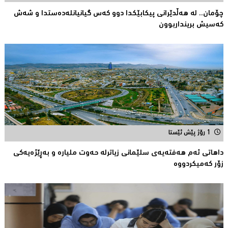
چۆمان.. لە هەڵدێرانی پیكابێکدا دوو کەس گیانیانلەدەستدا و شەش
کەسیش برینداربوون
1 رۆژ پێش ئێستا
داهاتی ئەم هه‌فته‌یەی سلێمانی زیاترلە حەوت ملیارە و بەڕێژەیەکى
زۆر کەمیکردووە