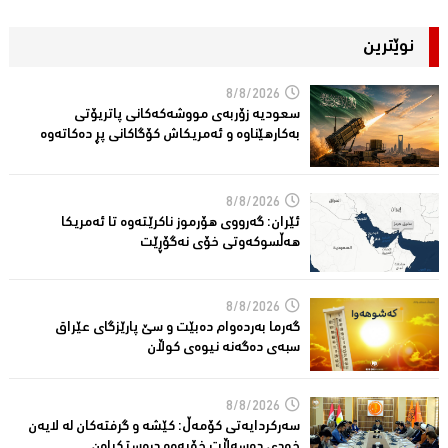
نوێترین
8/8/2026
سعودیە زۆربەی مووشەكەكانی پاتریۆتی
بەكارهێناوە و ئەمریكاش كۆگاكانی پڕ دەكاتەوە
8/8/2026
ئێران: گەرووی هۆرموز ناكرێتەوە تا ئەمریكا
هەڵسوكەوتی خۆی نەگۆڕێت
8/8/2026
گەرما بەردەوام دەبێت و سێ پارێزگای عێراق
سبەی دەگەنە نیوەی كوڵان
8/8/2026
سەركردایەتی كۆمەڵ: كێشە و گرفتەكان لە لایەن
خودی دەسەڵات خۆیەوە دروستكراون