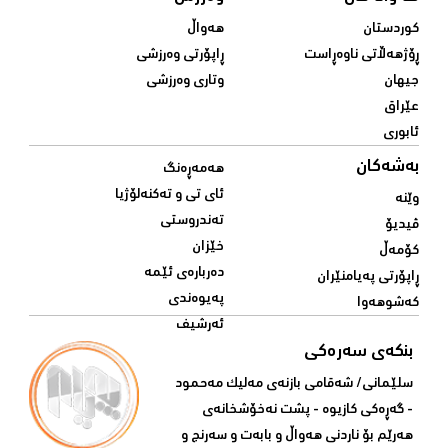
کوردستان
هەواڵ
ڕۆژهەڵاتی ناوەڕاست
ڕاپۆرتی وەرزشی
جیهان
وتاری وەرزشی
عێراق
ئابوری
بەشەکان
هەمەڕەنگ
ئای تی و تەکنەلۆژیا
وێنە
تەندروستی
ڤیدیۆ
خێزان
کۆمەڵ
دەربارەی ئێمە
ڕاپۆرتی پەیامنێران
پەیوەندی
کەشوهەوا
ئەرشیف
بنکەی سەرەکی
سلێمانی/ شه‌قامی بازنه‌ی مه‌لیک مه‌حمود
- گه‌ڕه‌کی کازیوه‌ - پشت نه‌خۆشخانه‌ی‌
هه‌رێم بۆ ناردنی‌ هه‌واڵ و بابه‌ت و سه‌رنج و