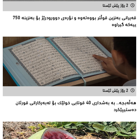
2 رۆژ پێش ئێستا
قەیرانى بەنزین قوڵتر بووەتەوە و نۆرەی دوورودرێژ بۆ بەنزینە 750
ییەکە گیراوە
2 رۆژ پێش ئێستا
هەڵەبجە.. بە بەشداری 40 قوتابی خولێک بۆ لەبەرکارانى قورئان
دەستیپێکرد