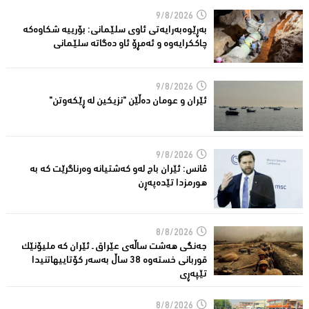
9/8/2026
بەڕێوەبەرایەتى ئاوی سلێمانى: بۆرییە شکاوەکە
چاککرایەوە و ئەمڕۆ ئاو دەگاتە سلێمانى
9/8/2026
ئێران و عومان دەڵێن "نزیکین لە ڕێکەوتن"
9/8/2026
ڤانس: ئێران باج له‌و كه‌شتیانه‌ وه‌رناگرێت كه‌ به‌
هورمزدا تێده‌په‌ڕن
8/8/2026
جەنگی هەشت ساڵەی عێراق ـ ئێران کە ملیۆنێک
قوربانى خستەوە 38 ساڵ بەسەر كۆتاییهاتنیدا
تێپەڕى
8/8/2026