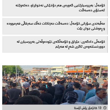
كۆمەڵ: بەرپرسیارێتیی گەورەی هەر دۆخێکی نەخوازراو، دەكەوێتە
ئەستۆی دەسەڵات
مەڵبەندى سۆرانى کۆمەڵ: دەسەڵات حەزناکات خەڵک سەرقاڵى فەرموودە
و ڕەوشتى جوان بێت
کۆمەڵى دادگەرى: عێراق و كۆمەڵگەی نێودەوڵەتی بەرپرسیارن لە
دوورخستنەوەى ئاگری شەڕ لە هەرێم
13 کاتژمێر پێش ئێستا