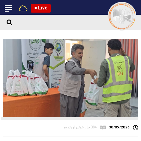
●
Live
30/05/2026
384 جار خوێنراوەتەوە