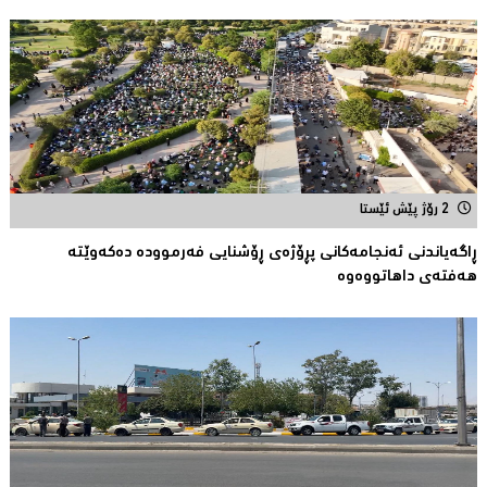
2 رۆژ پێش ئێستا
ڕاگەیاندنی ئەنجامەكانی پڕۆژەی ڕۆشنایی فەرموودە دەکەوێتە
هەفتەی داهاتووەوە