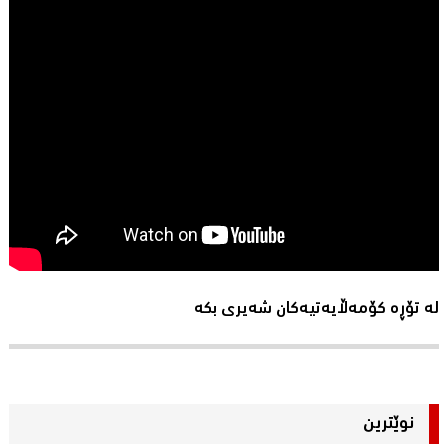
لە تۆڕە کۆمەڵایەتیەکان شەیری بکە
نوێترین