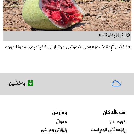
2 رۆژ پێش ئێستا
نەخۆشی "ڕەقە" بەرهەمی شووتیی جوتیارانی گۆپتەپەى فەوتاندووە
بەخشین
هەواڵەکان
وەرزش
کوردستان
هەواڵ
ڕۆژهەڵاتی ناوەڕاست
ڕاپۆرتی وەرزشی