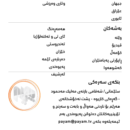
جیهان
وتاری وەرزشی
عێراق
ئابوری
بەشەکان
هەمەڕەنگ
ئای تی و تەکنەلۆژیا
وێنە
تەندروستی
ڤیدیۆ
خێزان
کۆمەڵ
دەربارەی ئێمە
ڕاپۆرتی پەیامنێران
پەیوەندی
کەشوهەوا
ئەرشیف
بنکەی سەرەکی
سلێمانی/ شه‌قامی بازنه‌ی مه‌لیک مه‌حمود
- گه‌ڕه‌کی کازیوه‌ - پشت نه‌خۆشخانه‌ی‌
هه‌رێم بۆ ناردنی‌ هه‌واڵ و بابه‌ت و سه‌رنج و
تێبینییه‌كانتان ده‌توانن په‌یوه‌ندی‌ به‌م
ئیمه‌یله‌وه‌ بكه‌ن
payam@payam.tv