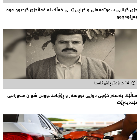
دژی گرانیی سووتەمەنی و خراپی ژیانی خەڵك لە قەڵادزێ‌ گردبوونەوە
بەڕێوەچوو
14 کاتژمێر پێش ئێستا
ساڵێك بەسەر كۆچی دوایی نووسەر و ڕۆژنامەنووس شوان هەورامی
تێدەپەڕێت