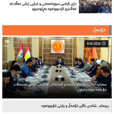
دژی گرانیی سووتەمەنی و خراپی ژیانی خەڵك لە
قەڵادزێ‌ گردبوونەوە بەڕێوەچوو
کۆمەڵ
8/8/2026
سەركردایەتی كۆمەڵ: كێشە و گرفتەكان لە لایەن خودی دەسەڵات
خۆیەوە دروستكراون
پیرمام.. شاندی باڵای كۆمه‌ڵ و پارتی كۆبوونه‌وه‌