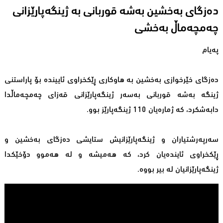
دەزگای بەخشین بەشە قوربانی بە ژینگەپارێزانی
چەمچەماڵ بەخشی
پەیام
دەزگای خێرخوازی بەخشین بە هاوكاری ڕێكخراوی ئاییندە بۆ پاراستنی
ژینگە بەشە قوربانی بەسەر ژینگەپارێزانی قەزای چەمچەماڵدا
دابەشكرد، كە ژمارەیان 110 ژینگەپارێز بوو.
سەرپەرشتیاران و ژینگەپارێزانیش ستایشی دەزگای بەخشین و
ڕێكخراوی ئایندەیان كرد، كە هەمیشە و لە هەموو دۆخێكدا
ژینگەپارێزانیان لە بیر بووە.