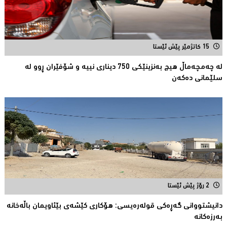
15 کاتژمێر پێش ئێستا
لە چەمچەماڵ هیچ بەنزینێکى 750 دیناری نییە و شۆفێران ڕوو لە
سلێمانى دەکەن
2 رۆژ پێش ئێستا
دانیشتووانى گەڕەكی قولەرەیسی: هۆکارى کێشەى بێئاویمان باڵەخانە
بەرزەكانە