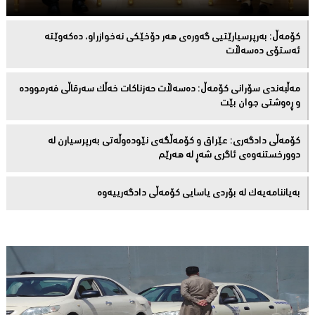
كۆمەڵ: بەرپرسیارێتیی گەورەی هەر دۆخێکی نەخوازراو، دەكەوێتە
ئەستۆی دەسەڵات
مەڵبەندى سۆرانى کۆمەڵ: دەسەڵات حەزناکات خەڵک سەرقاڵى فەرموودە
و ڕەوشتى جوان بێت
کۆمەڵى دادگەرى: عێراق و كۆمەڵگەی نێودەوڵەتی بەرپرسیارن لە
دوورخستنەوەى ئاگری شەڕ لە هەرێم
بەیاننامەیەک لە بۆردی یاسایی کۆمەڵی دادگەرییەوە