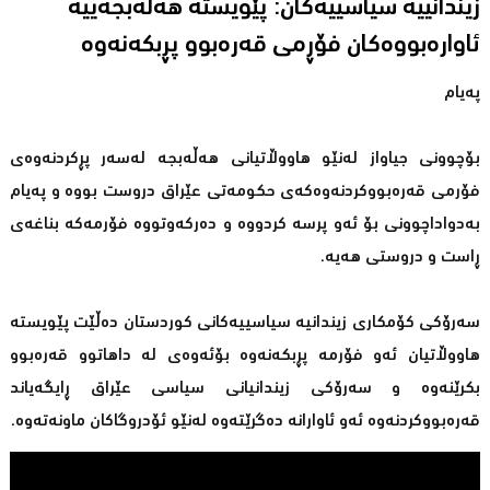
زیندانییە سیاسییەكان: پێویستە هەڵەبجەییە
ئاوارەبووەکان فۆڕمی قەرەبوو پڕبكەنەوە
پەیام
بۆچوونی جیاواز لەنێو هاووڵاتیانی هەڵەبجە لەسەر پڕكردنەوەی
فۆرمی قەرەبووكردنەوەكەی حكومەتی عێراق دروست بووە و پەیام
بەدواداچوونی بۆ ئەو پرسە كردووە و دەركەوتووە فۆرمەكە بناغەی
ڕاست و دروستی هەیە.
سەرۆكی كۆمكاری زیندانیە سیاسییەكانی كوردستان دەڵێت پێویستە
هاووڵاتیان ئەو فۆرمە پڕبكەنەوە بۆئەوەی لە داهاتوو قەرەبوو
بكرێنەوە و سەرۆكی زیندانیانی سیاسی عێراق ڕایگەیاند
قەرەبووكردنەوە ئەو ئاوارانە دەگرێتەوە لەنێو ئۆدروگاكان ماونەتەوە.