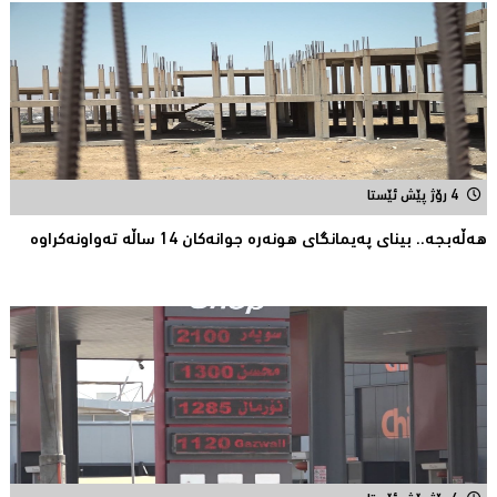
4 رۆژ پێش ئێستا
هەڵەبجە.. بینای پەیمانگای هونەرە جوانەكان 14 ساڵە تەواونەکراوە