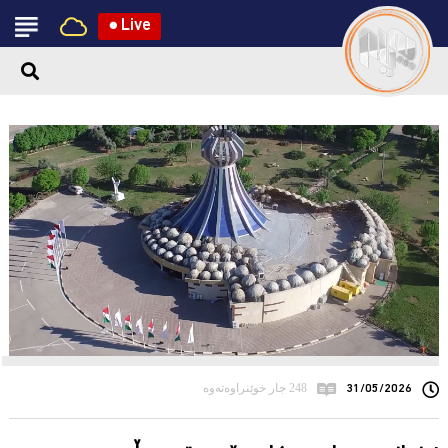
●
Live
31/05/2026
248 جار خوێنراوەتەوە