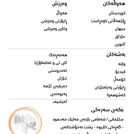
هەواڵەکان
وەرزش
کوردستان
هەواڵ
ڕۆژهەڵاتی ناوەڕاست
ڕاپۆرتی وەرزشی
جیهان
وتاری وەرزشی
عێراق
ئابوری
بەشەکان
هەمەڕەنگ
ئای تی و تەکنەلۆژیا
وێنە
تەندروستی
ڤیدیۆ
خێزان
کۆمەڵ
دەربارەی ئێمە
ڕاپۆرتی پەیامنێران
پەیوەندی
کەشوهەوا
ئەرشیف
بنکەی سەرەکی
سلێمانی/ شه‌قامی بازنه‌ی مه‌لیک مه‌حمود
- گه‌ڕه‌کی کازیوه‌ - پشت نه‌خۆشخانه‌ی‌