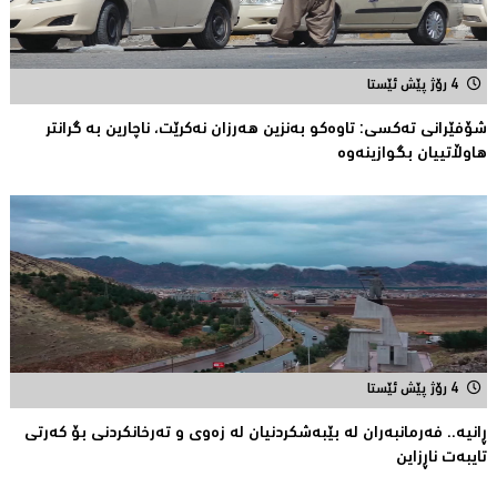
4 رۆژ پێش ئێستا
شۆفێرانى تەکسى: تاوەکو بەنزین هەرزان نەکرێت، ناچارین بە گرانتر
هاوڵاتییان بگوازینەوە
4 رۆژ پێش ئێستا
ڕانیە.. فەرمانبەران لە بێبەشکردنیان لە زەوى و تەرخانکردنى بۆ کەرتى
تایبەت ناڕزاین