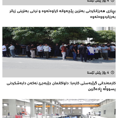
4 رۆژ پێش ئێستا
بڕیارى هەرزانکردنى بەنزین پێچەوانە کراوەتەوە و نرخى بەنزینى زیاتر
بەرزکردووەتەوە
4 رۆژ پێش ئێستا
كارمەندانی گرێبەستی كارەبا: داواکانمان جێبەجێ نەکەن دابەشكردنی
پسووڵە ڕادەگرین