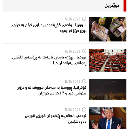
نوێترین
5/8/2026
سووریا.. واده‌ی گۆڕینه‌وه‌ی دراوی كۆن به‌ دراوی
نوێ درێژ كرایه‌وه‌
5/8/2026
توركیا.. پڕۆژه‌ یاسای تایبه‌ت به‌ پڕۆسه‌ی ئاشتی
ڕه‌وانه‌ی په‌رله‌مان كرا
5/8/2026
ئۆكرانیا: ڕووسیا به‌ سه‌دان مووشه‌ك و درۆن
هێرشی كرد و 17 كه‌س كوژران
5/8/2026
تڕه‌مپ: نه‌گه‌ینه‌ ڕێكه‌وتن گورزی قورس
ده‌وه‌شێنین