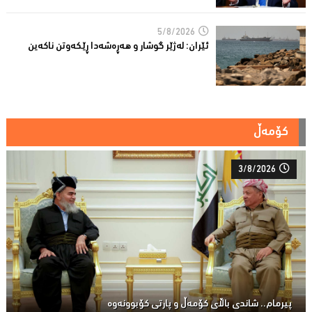
5/8/2026
ئێران: له‌ژێر گوشار و هەڕەشەدا ڕێکەوتن ناکەین
کۆمەڵ
3/8/2026
پیرمام.. شاندی باڵای كۆمه‌ڵ و پارتی كۆبوونه‌وه‌