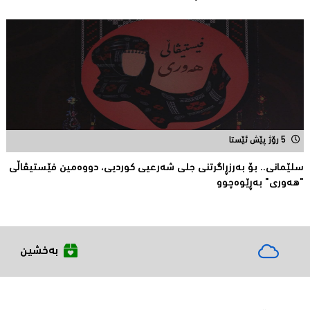
5 رۆژ پێش ئێستا
سلێمانی.. بۆ بەرزڕاگرتنی جلی شەرعیی كوردیی، دووەمین فێستیڤاڵی
"هەوری" بەڕێوەچوو
بەخشین