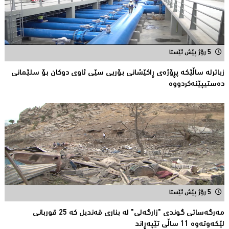
5 رۆژ پێش ئێستا
زیاترلە ساڵێکە پڕۆژەی ڕاكێشانی بۆریی سێی ئاوی دوكان بۆ سلێمانی
دەستیپێنەکردووە
5 رۆژ پێش ئێستا
مەرگەساتی گوندی "زارگەلی" لە بناری قەندیل کە 25 قوربانى
لێکەوتەوە 11 ساڵى تێپەڕاند