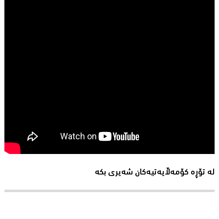
لە تۆڕە کۆمەڵایەتیەکان شەیری بکە