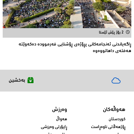
2 رۆژ پێش ئێستا
ڕاگەیاندنی ئەنجامەكانی پڕۆژەی ڕۆشنایی فەرموودە دەکەوێتە
هەفتەی داهاتووەوە
بەخشین
هەواڵەکان
وەرزش
کوردستان
هەواڵ
ڕۆژهەڵاتی ناوەڕاست
ڕاپۆرتی وەرزشی