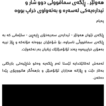
هەولێر.. ڕێگەی سماقووڵی دوو شار و
ئیدارەیەكى لەسەرە و بەتەواوى خراپ بووە
پەیام
ڕێگەی نێوان هەولێر - ئیدارەی سەربەخۆی ڕاپەڕین - سلێمانی كە بە
ڕێگەی سماقووڵی ناسراوە، بۆ شۆفێران بووەتە مۆتەكە و ڕۆژ نییە
بەهۆی خراپییەوە چەند ئۆتۆمبێلێك زیانیان بەر نەكەوێت.
ئەمەش لەكاتێكدایە ئێستا ئەم ڕێگەیە وەكو شاڕێیەكی بازرگانی
بەكار دێت و ڕۆژانە هەزاران ئۆتۆمبێل و بارهەڵگر هاتووچۆی پێدا
دەكەن.