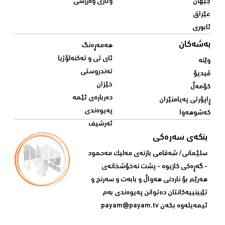
جیهان
وتاری وەرزشی
عێراق
ئابوری
بەشەکان
هەمەڕەنگ
ئای تی و تەکنەلۆژیا
وێنە
تەندروستی
ڤیدیۆ
خێزان
کۆمەڵ
دەربارەی ئێمە
ڕاپۆرتی پەیامنێران
پەیوەندی
کەشوهەوا
ئەرشیف
بنکەی سەرەکی
سلێمانی/ شه‌قامی بازنه‌ی مه‌لیک مه‌حمود
- گه‌ڕه‌کی کازیوه‌ - پشت نه‌خۆشخانه‌ی‌
هه‌رێم بۆ ناردنی‌ هه‌واڵ و بابه‌ت و سه‌رنج و
تێبینییه‌كانتان ده‌توانن په‌یوه‌ندی‌ به‌م
ئیمه‌یله‌وه‌ بكه‌ن
payam@payam.tv