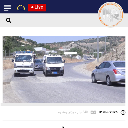
●
Live
05/06/2026
340 جار خوێنراوەتەوە