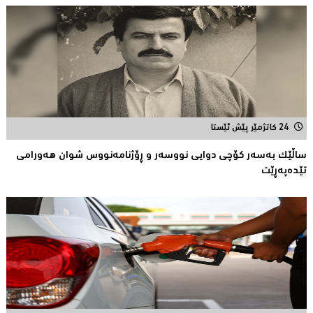
24 کاتژمێر پێش ئێستا
ساڵێك بەسەر كۆچی دوایی نووسەر و ڕۆژنامەنووس شوان هەورامی
تێدەپەڕێت