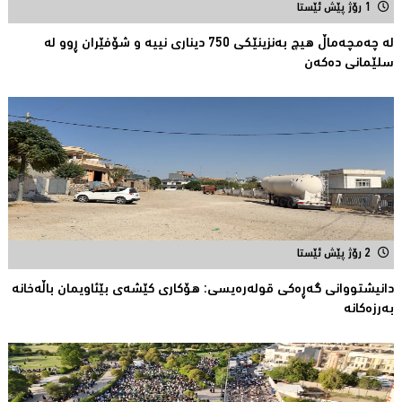
1 رۆژ پێش ئێستا
لە چەمچەماڵ هیچ بەنزینێکى 750 دیناری نییە و شۆفێران ڕوو لە
سلێمانى دەکەن
2 رۆژ پێش ئێستا
دانیشتووانى گەڕەكی قولەرەیسی: هۆکارى کێشەى بێئاویمان باڵەخانە
بەرزەكانە