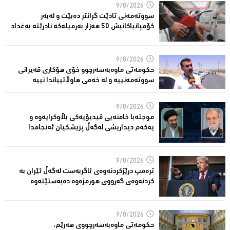
9/8/2026
سووتەمەنى تادێت گرانتر دەبێت و لەبەر
كۆمپانیاكانیش 50 هەزار بەرمیلەکە نادرێتە بەغداد
9/8/2026
حكومەتی ماوەبەسەرچوو خۆی هۆكاری قەیرانی
سووتەمەنییە و لە خەمى هاوڵاتییاندا نییە
9/8/2026
موجتەبا خامنەیی ڤیدیۆیەکی بڵاوكرایەوە و
یەكەم دیداریشی لەگەڵ پزیشكیان ئەنجامدا
9/8/2026
ترەمپ درێژكردنەوەی ئاگربەست لەگەڵ ئێران بە
كردنەوەی گەرووی هورمزەوە دەبەستێتەوە
9/8/2026
حکومەتى ماوەبەسەرچووی هەرێم،