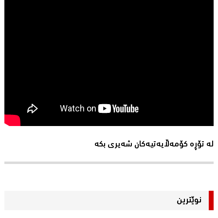
لە تۆڕە کۆمەڵایەتیەکان شەیری بکە
نوێترین