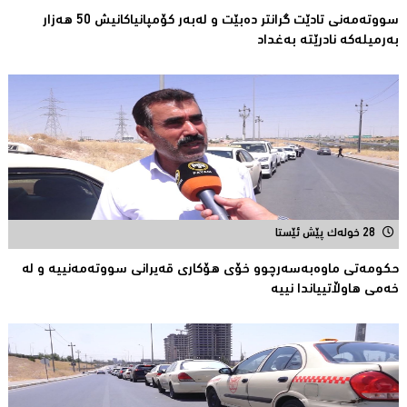
سووتەمەنى تادێت گرانتر دەبێت و لەبەر كۆمپانیاكانیش 50 هەزار
بەرمیلەکە نادرێتە بەغداد
28 خولەک پێش ئێستا
حكومەتی ماوەبەسەرچوو خۆی هۆكاری قەیرانی سووتەمەنییە و لە
خەمى هاوڵاتییاندا نییە