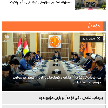
دامەزراندنەکەی وەزارەتی خوێندنی باڵای ڕاگرت
کۆمەڵ
8/8/2026
سەركردایەتی كۆمەڵ: كێشە و گرفتەكان لە لایەن خودی دەسەڵات
خۆیەوە دروستكراون
پیرمام.. شاندی باڵای كۆمه‌ڵ و پارتی كۆبوونه‌وه‌