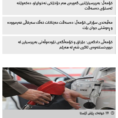
كۆمەڵ: بەرپرسیارێتیی گەورەی هەر دۆخێکی نەخوازراو، دەكەوێتە
ئەستۆی دەسەڵات
مەڵبەندى سۆرانى کۆمەڵ: دەسەڵات حەزناکات خەڵک سەرقاڵى فەرموودە
و ڕەوشتى جوان بێت
کۆمەڵى دادگەرى: عێراق و كۆمەڵگەی نێودەوڵەتی بەرپرسیارن لە
دوورخستنەوەى ئاگری شەڕ لە هەرێم
19 خولەک پێش ئێستا