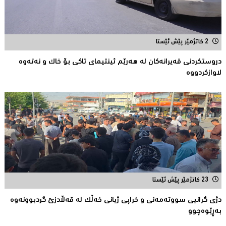
2 کاتژمێر پێش ئێستا
دروستكردنی قەیرانەكان لە هەرێم ئینتیمای تاكى بۆ خاك و نەتەوە
لاوازکردووە
23 کاتژمێر پێش ئێستا
دژی گرانیی سووتەمەنی و خراپی ژیانی خەڵك لە قەڵادزێ‌ گردبوونەوە
بەڕێوەچوو