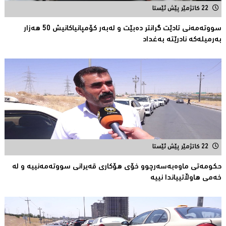
22 کاتژمێر پێش ئێستا
سووتەمەنى تادێت گرانتر دەبێت و لەبەر كۆمپانیاكانیش 50 هەزار
بەرمیلەکە نادرێتە بەغداد
22 کاتژمێر پێش ئێستا
حكومەتی ماوەبەسەرچوو خۆی هۆكاری قەیرانی سووتەمەنییە و لە
خەمى هاوڵاتییاندا نییە