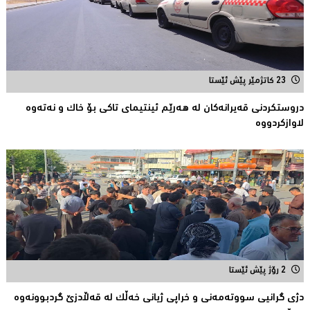
23 کاتژمێر پێش ئێستا
دروستكردنی قەیرانەكان لە هەرێم ئینتیمای تاكى بۆ خاك و نەتەوە
لاوازکردووە
2 رۆژ پێش ئێستا
دژی گرانیی سووتەمەنی و خراپی ژیانی خەڵك لە قەڵادزێ‌ گردبوونەوە