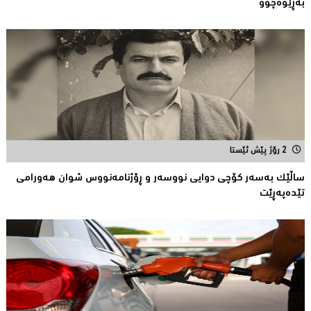
بەڕێوەچوو
2 رۆژ پێش ئێستا
ساڵێك بەسەر كۆچی دوایی نووسەر و ڕۆژنامەنووس شوان هەورامی
تێدەپەڕێت