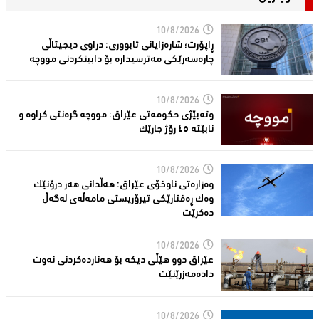
10/8/2026
ڕاپۆرت؛ شاره‌زایانی ئابووری: دراوی دیجیتاڵی
چاره‌سه‌رێكی مه‌ترسیداره‌ بۆ دابینكردنی مووچه‌
10/8/2026
وتەبێژی حکومەتی عێراق: مووچە گرەنتی کراوە و
نابێتە ٤٥ رۆژ جارێک
10/8/2026
وەزارەتی ناوخۆی عێراق: هەڵدانی هەر درۆنێک
وەک ڕەفتارێکی تیرۆریستی مامەڵەی لەگەڵ
دەکرێت
10/8/2026
عێراق دوو هێڵى دیکە بۆ هەناردەکردنی نەوت
دادەمەزرێنێت
10/8/2026