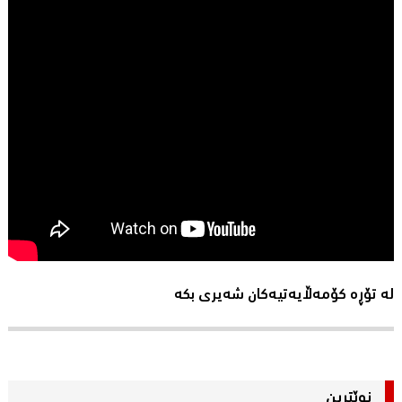
لە تۆڕە کۆمەڵایەتیەکان شەیری بکە
نوێترین