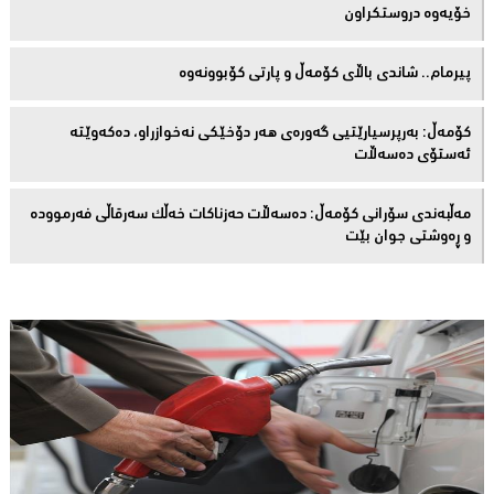
خۆیەوە دروستكراون
پیرمام.. شاندی باڵای كۆمه‌ڵ و پارتی كۆبوونه‌وه‌
كۆمەڵ: بەرپرسیارێتیی گەورەی هەر دۆخێکی نەخوازراو، دەكەوێتە
ئەستۆی دەسەڵات
مەڵبەندى سۆرانى کۆمەڵ: دەسەڵات حەزناکات خەڵک سەرقاڵى فەرموودە
و ڕەوشتى جوان بێت