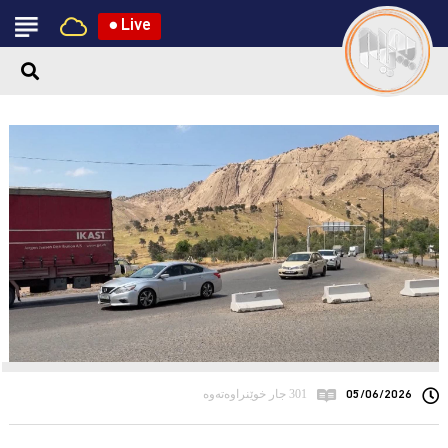
●
Live
05/06/2026
301 جار خوێنراوەتەوە