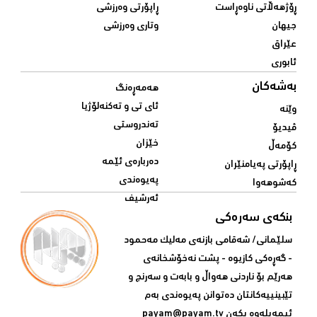
ڕۆژهەڵاتی ناوەڕاست
ڕاپۆرتی وەرزشی
جیهان
وتاری وەرزشی
عێراق
ئابوری
بەشەکان
هەمەڕەنگ
ئای تی و تەکنەلۆژیا
وێنە
تەندروستی
ڤیدیۆ
خێزان
کۆمەڵ
دەربارەی ئێمە
ڕاپۆرتی پەیامنێران
پەیوەندی
کەشوهەوا
ئەرشیف
بنکەی سەرەکی
سلێمانی/ شه‌قامی بازنه‌ی مه‌لیک مه‌حمود
- گه‌ڕه‌کی کازیوه‌ - پشت نه‌خۆشخانه‌ی‌
هه‌رێم بۆ ناردنی‌ هه‌واڵ و بابه‌ت و سه‌رنج و
تێبینییه‌كانتان ده‌توانن په‌یوه‌ندی‌ به‌م
ئیمه‌یله‌وه‌ بكه‌ن
payam@payam.tv