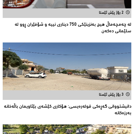
2 رۆژ پێش ئێستا
لە چەمچەماڵ هیچ بەنزینێکى 750 دیناری نییە و شۆفێران ڕوو لە
سلێمانى دەکەن
3 رۆژ پێش ئێستا
دانیشتووانى گەڕەكی قولەرەیسی: هۆکارى کێشەى بێئاویمان باڵەخانە
بەرزەكانە