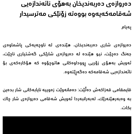
دەروازەی دەربەندیخان بەهۆى نائەندازەیی
شەقامەكەیەوە بووەتە زۆنێكی مەترسیدار
پەیام
دەروازەی شاری دەربەندیخان، هێندەی لە ناوچەیەكی پاشماوەی
جەنگ دەچێت، نیو هێندە لە دەروازەی شارێكی گەشتیاری ناچێت،
ئەویش بەهۆی زۆریی ڕووداوەكانی هاتوچۆوە كە هۆكارەكەی بۆ
نائەندازەیی شەقامەكە دەگەڕێتەوە.
قایمقامی قەزاكەش دەڵێت: دەمانەوێت زەوییە نایابەكانی شار بدەین
بە وەبەرهێنەرێك، لەبەرانبەردا ئەویش شەقامی دەروازەی شار چاك
بكات.