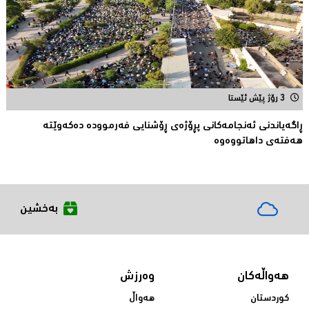
3 رۆژ پێش ئێستا
ڕاگەیاندنی ئەنجامەكانی پڕۆژەی ڕۆشنایی فەرموودە دەکەوێتە
هەفتەی داهاتووەوە
بەخشین
هەواڵەکان
وەرزش
کوردستان
هەواڵ