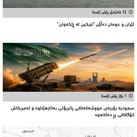
12 کاتژمێر پێش ئێستا
ئێران و عومان دەڵێن "نزیکین لە ڕێکەوتن"
1 رۆژ پێش ئێستا
سعودیە زۆربەی مووشەكەكانی پاتریۆتی بەكارهێناوە و ئەمریكاش
كۆگاكانی پڕ دەكاتەوە