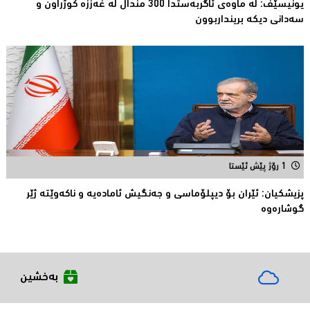
یونیسێف: لە ماوەی ئاگربەستدا 300 منداڵ لە غەززە كوژراون و
سەدانی دیكە برینداربوون
1 رۆژ پێش ئێستا
پزیشكیان: ئێران بۆ دیپلۆماسی و جەنگیش ئامادەیە و ناکەوێتە ژێر
گوشارەوە
بەخشین