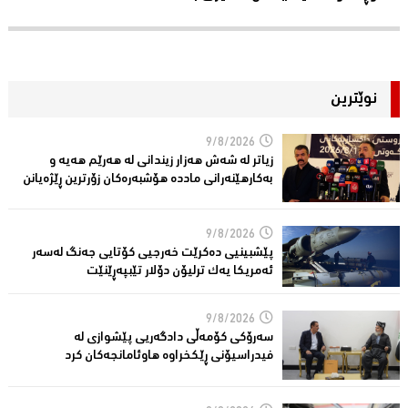
نوێترین
9/8/2026
زیاتر لە شەش هەزار زیندانی لە هەرێم هەیە و
بەکارهێنەرانى ماددە هۆشبەرەکان زۆرترین ڕێژەیانن
9/8/2026
پێشبینیی دەكرێت خەرجیی كۆتایی جەنگ لەسەر
ئەمریكا یەك ترلیۆن دۆلار تێبپەڕێنێت
9/8/2026
سەرۆكی كۆمەڵى دادگەریی پێشوازی لە
فیدراسیۆنی ڕێكخراوە هاوئامانجەكان کرد