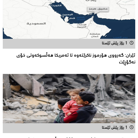
1 رۆژ پێش ئێستا
ئێران: گەرووی هۆرموز ناكرێتەوە تا ئەمریكا هەڵسوكەوتی خۆی
نەگۆڕێت
1 رۆژ پێش ئێستا