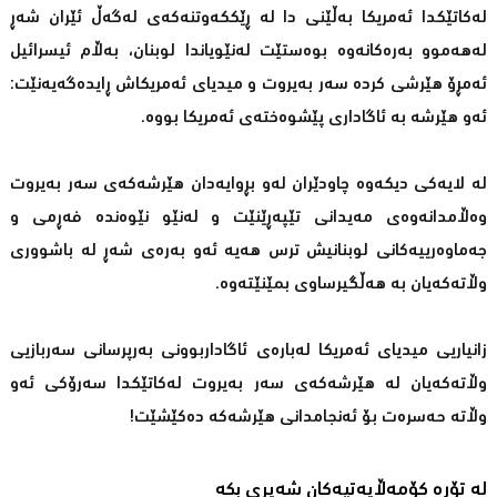
لەكاتێكدا ئەمریكا بەڵێنی دا لە ڕێككەوتنەكەی لەگەڵ ئێران شەڕ
لەهەموو بەرەكانەوە بوەستێت لەنێویاندا لوبنان، بەڵام ئیسرائیل
ئەمڕۆ هێرشی كردە سەر بەیروت و میدیای ئەمریكاش ڕایدەگەیەنێت:
ئەو هێرشە بە ئاگاداری پێشوەختەی ئەمریكا بووە.
لە لایەكی دیكەوە چاودێران لەو بڕوایەدان هێرشەكەی سەر بەیروت
وەڵامدانەوەی مەیدانی تێپەڕێنێت و لەنێو نێوەندە فەڕمی و
جەماوەرییەكانی لوبنانیش ترس هەیە ئەو بەرەی شەڕ لە باشووری
وڵاتەكەیان بە هەڵگیرساوی بمێنێتەوە.
زانیاریی میدیای ئەمریكا لەبارەی ئاگاداربوونی بەرپرسانی سەربازیی
وڵاتەكەیان لە هێرشەكەی سەر بەیروت لەكاتێكدا سەرۆكی ئەو
وڵاتە حەسرەت بۆ ئەنجامدانی هێرشەكە دەكێشێت!
لە تۆڕە کۆمەڵایەتیەکان شەیری بکە