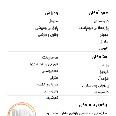
هەواڵەکان
وەرزش
کوردستان
هەواڵ
ڕۆژهەڵاتی ناوەڕاست
ڕاپۆرتی وەرزشی
جیهان
وتاری وەرزشی
عێراق
ئابوری
بەشەکان
هەمەڕەنگ
ئای تی و تەکنەلۆژیا
وێنە
تەندروستی
ڤیدیۆ
خێزان
کۆمەڵ
دەربارەی ئێمە
ڕاپۆرتی پەیامنێران
پەیوەندی
کەشوهەوا
ئەرشیف
بنکەی سەرەکی
سلێمانی/ شه‌قامی بازنه‌ی مه‌لیک مه‌حمود