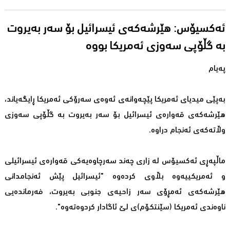
ئەكسیۆس: هێرشەكەی ئیسرائیل بۆ سەر بەیروت
بە گڵۆپی سەوزی ئەمریکا بووە
پەیام
بەپێی میدیای ئەمریكا پێچەوانەی ئەوەی سەرۆكی ئەمریكا ڕایگەیاند،
هێرشەكەی قەوارەی ئیسرائیل بۆ سەر بەیروت بە گڵۆپی سەوزی
وڵاتەكەی ئەنجام دراوە.
ماڵپەڕی ئەكسیۆس لە زاری چەند سەرچاوەیەكی قەوارەی ئیسرائیلی
و ئەمریكییەوە بڵاوی كردەوە "ئیسرائیل پێش ئەنجامدانی
هێرشەكەی ئەمڕۆی سەر زاحیەی جنوبی بەیروت، فەرماندەیی
ناوەندی ئەمریكا (سێنتكۆم)ی لێ ئاگادار كردوەتەوە".