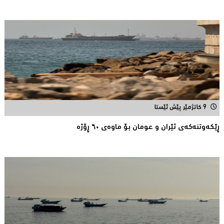
9 کاتژمێر پێش ئێستا
ڕێكه‌وتنه‌كه‌ی ئێران و عومان بۆ ماوه‌ی ٦٠ ڕۆژه‌