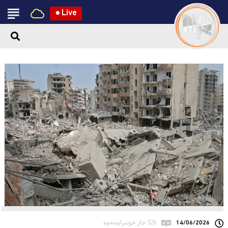
●
Live
14/06/2026
326 جار خوێنراوەتەوە