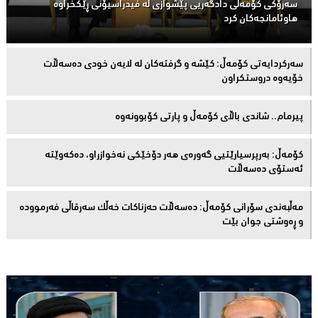
سەرۆكی كۆمەڵى دادگەریی پێشوازی لە فیدراسیۆنی ڕێكخراوە
هاوئامانجەكان کرد
سەركردایەتی كۆمەڵ: كێشە و گرفتەكان لە لایەن خودی دەسەڵات
خۆیەوە دروستكراون
پیرمام.. شاندی باڵای كۆمه‌ڵ و پارتی كۆبوونه‌وه‌
كۆمەڵ: بەرپرسیارێتیی گەورەی هەر دۆخێکی نەخوازراو، دەكەوێتە
ئەستۆی دەسەڵات
مەڵبەندى سۆرانى کۆمەڵ: دەسەڵات حەزناکات خەڵک سەرقاڵى فەرموودە
و ڕەوشتى جوان بێت