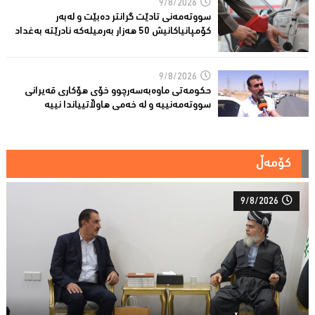
9/8/2026
سووتەمەنى تادێت گرانتر دەبێت و لەبەر
كۆمپانیاكانیش 50 هەزار بەرمیلەکە نادرێتە بەغداد
9/8/2026
حكومەتی ماوەبەسەرچوو خۆی هۆكاری قەیرانی
سووتەمەنییە و لە خەمى هاوڵاتییاندا نییە
کۆمەڵ
9/8/2026