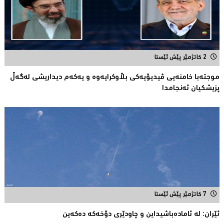
2 کاتژمێر پێش ئێستا
موجتەبا خامنەیی ڤیدیۆیەکی بڵاوكرایەوە و یەكەم دیداریشی لەگەڵ
پزیشكیان ئەنجامدا
7 کاتژمێر پێش ئێستا
ئێران: له‌ ئاماده‌باشیداین و چاودێری دۆخه‌كه‌ ده‌كه‌ین