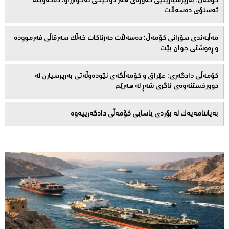
كۆمەڵ: بەرپرسیارێتیی گەورەی هەر دۆخێکی نەخوازراو، دەكەوێتە
ئەستۆی دەسەڵات
مەڵبەندى سۆرانى کۆمەڵ: دەسەڵات حەزناکات خەڵک سەرقاڵى فەرموودە
و ڕەوشتى جوان بێت
کۆمەڵى دادگەرى: عێراق و كۆمەڵگەی نێودەوڵەتی بەرپرسیارن لە
دوورخستنەوەى ئاگری شەڕ لە هەرێم
بەیاننامەیەک لە بۆردی یاسایی کۆمەڵی دادگەرییەوە