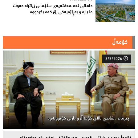
7/8/2026
داهاتی ئەم هه‌فته‌یەی سلێمانی زیاترلە حەوت
ملیارە و بەڕێژەیەکى زۆر کەمیکردووە
کۆمەڵ
3/8/2026
پیرمام.. شاندی باڵای كۆمه‌ڵ و پارتی كۆبوونه‌وه‌