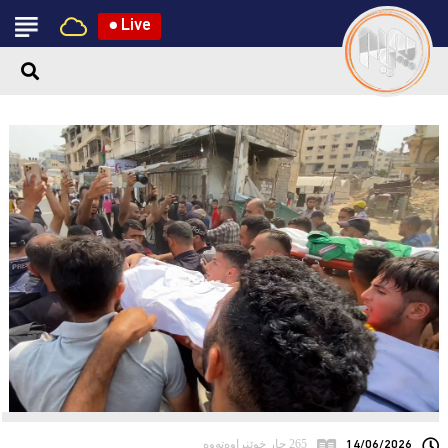
●
Live
14/06/2026
265 جار خوێنراوەتەوە