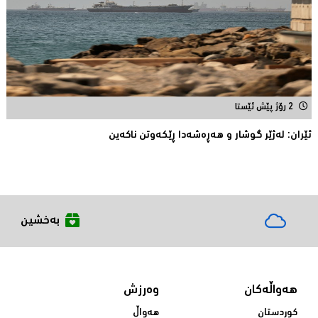
2 رۆژ پێش ئێستا
ئێران: له‌ژێر گوشار و هەڕەشەدا ڕێکەوتن ناکەین
بەخشین
هەواڵەکان
وەرزش
کوردستان
هەواڵ