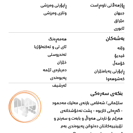
ڕۆژهەڵاتی ناوەڕاست
ڕاپۆرتی وەرزشی
جیهان
وتاری وەرزشی
عێراق
ئابوری
بەشەکان
هەمەڕەنگ
ئای تی و تەکنەلۆژیا
وێنە
تەندروستی
ڤیدیۆ
خێزان
کۆمەڵ
دەربارەی ئێمە
ڕاپۆرتی پەیامنێران
پەیوەندی
کەشوهەوا
ئەرشیف
بنکەی سەرەکی
سلێمانی/ شه‌قامی بازنه‌ی مه‌لیک مه‌حمود
- گه‌ڕه‌کی کازیوه‌ - پشت نه‌خۆشخانه‌ی‌
هه‌رێم بۆ ناردنی‌ هه‌واڵ و بابه‌ت و سه‌رنج و
تێبینییه‌كانتان ده‌توانن په‌یوه‌ندی‌ به‌م