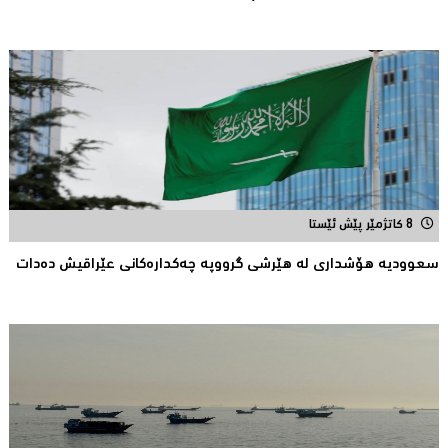
8 کاتژمێر پێش ئێستا
سعوودیە هۆشداری لە هێرشی گرووپە چەكدارەكانی عێراقیش دەدات