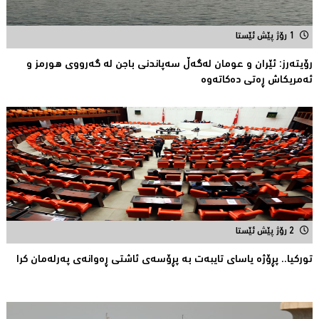
1 رۆژ پێش ئێستا
رۆیتەرز: ئێران و عومان لەگەڵ سەپاندنی باجن لە گەرووی هورمز و
ئەمریکاش ڕەتی دەکاتەوە
2 رۆژ پێش ئێستا
توركیا.. پڕۆژه‌ یاسای تایبه‌ت به‌ پڕۆسه‌ی ئاشتی ڕه‌وانه‌ی په‌رله‌مان كرا