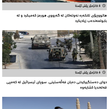
6 کاتژمێر پێش ئێستا
هاتووچۆی تانكەرە نەوتەكان لە گەرووی هورمز کەمیکرد و لە
بابولمەندەب زیادیكرد
6 کاتژمێر پێش ئێستا
دوای دەستگیركردنی دەیان فەڵەستینی، سوپای ئیسرائیل لە كەمپی
قەلەندیا كشایەوە