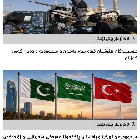
8 کاتژمێر پێش ئێستا
حوسییەكان هێرشیان كردە سەر یەمەن و سعوودیە و دەیان كەس
كوژران
8 کاتژمێر پێش ئێستا
سعوودیە و توركیا و پاكستان ڕێككەوتنامەیەكی سەربازیی واژۆ دەكەن