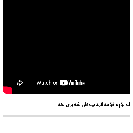
لە تۆڕە کۆمەڵایەتیەکان شەیری بکە