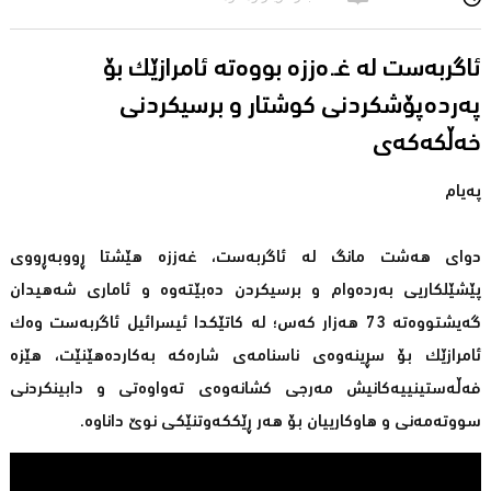
ئاگربەست لە غـ.ەززە بووەتە ئامرازێك بۆ
پەردەپۆشكردنی كوشتار و برسیكردنی
خەڵكەكەی
پەیام
دوای هەشت مانگ لە ئاگربەست، غەززە هێشتا ڕووبەڕووی
پێشێلكاریی بەردەوام و برسیكردن دەبێتەوە و ئاماری شەهیدان
گەیشتووەتە 73 هەزار كەس؛ لە كاتێكدا ئیسرائیل ئاگربەست وەك
ئامرازێك بۆ سڕینەوەی ناسنامەی شارەكە بەكاردەهێنێت، هێزە
فەڵەستینییەكانیش مەرجی كشانەوەی تەواوەتی و دابینكردنی
سووتەمەنی و هاوكارییان بۆ هەر ڕێككەوتنێكی نوێ داناوە.