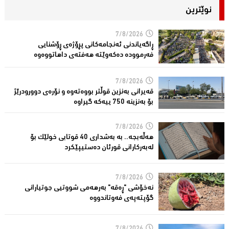
نوێترین
7/8/2026
ڕاگەیاندنی ئەنجامەكانی پڕۆژەی ڕۆشنایی
فەرموودە دەکەوێتە هەفتەی داهاتووەوە
7/8/2026
قەیرانى بەنزین قوڵتر بووەتەوە و نۆرەی دوورودرێژ
بۆ بەنزینە 750 ییەکە گیراوە
7/8/2026
هەڵەبجە.. بە بەشداری 40 قوتابی خولێک بۆ
لەبەرکارانى قورئان دەستیپێکرد
7/8/2026
نەخۆشی "ڕەقە" بەرهەمی شووتیی جوتیارانی
گۆپتەپەى فەوتاندووە