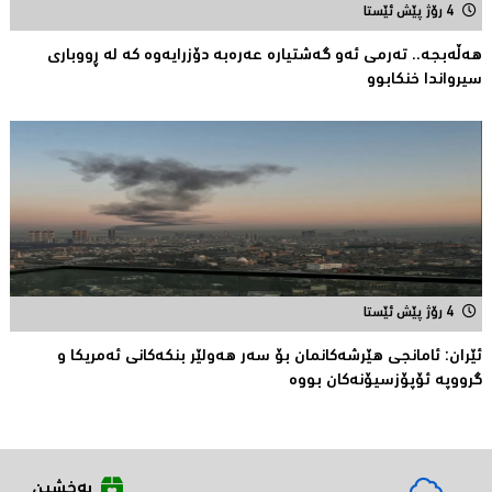
4 رۆژ پێش ئێستا
هەڵەبجە.. تەرمی ئەو گەشتیارە عەرەبە دۆزرایەوە كە لە ڕووباری
سیرواندا خنكابوو
4 رۆژ پێش ئێستا
ئێران: ئامانجى هێرشەکانمان بۆ سەر هەولێر بنکەکانى ئەمریکا و
گرووپە ئۆپۆزسیۆنەکان بووە
بەخشین