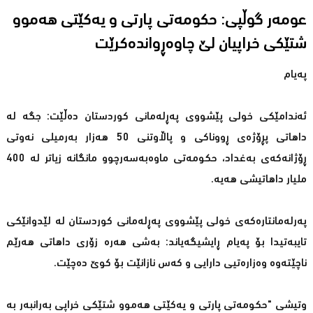
عومەر گوڵپی: حکومەتى پارتى و یەکێتى هەموو
شتێکى خراپیان لێ چاوەڕواندەکرێت
پەیام
ئەندامێكی خولی پێشووی پەڕلەمانی كوردستان دەڵێت: جگە لە
داهاتی پڕۆژەی ڕووناكی و پاڵاوتنی 50 هەزار بەرمیلی نەوتی
ڕۆژانەكەی بەغداد، حكومەتی ماوەبەسەرچوو مانگانە زیاتر لە 400
ملیار داهاتیشی هەیە.
پەرلەمانتارەكەی خولی پێشووی پەڕلەمانی كوردستان لە لێدوانێكی
تایبەتیدا بۆ پەیام ڕایشیگەیاند: بەشی هەرە زۆری داهاتی هەرێم
ناچێتەوە وەزارەتیی دارایی و كەس نازانێت بۆ كوێ دەچێت.
وتیشى "حکومەتى پارتى و یەکێتى هەموو شتێکى خراپى بەرانبەر بە