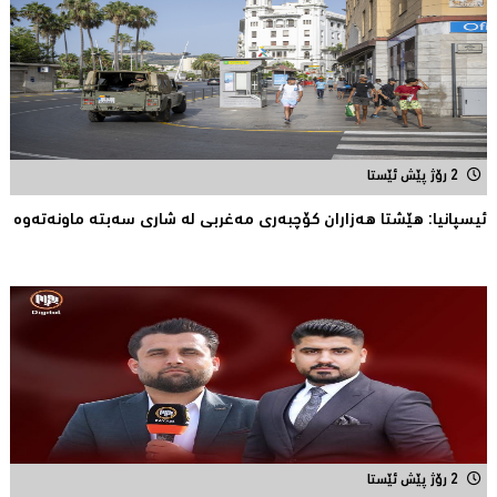
2 رۆژ پێش ئێستا
ئیسپانیا: هێشتا هه‌زاران كۆچبه‌ری مه‌غربی له‌ شاری سه‌بته‌ ماونه‌ته‌وه‌
2 رۆژ پێش ئێستا