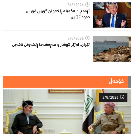
5/8/2026
تڕه‌مپ: نه‌گه‌ینه‌ ڕێكه‌وتن گورزی قورس
ده‌وه‌شێنین
5/8/2026
ئێران: له‌ژێر گوشار و هەڕەشەدا ڕێکەوتن ناکەین
کۆمەڵ
3/8/2026