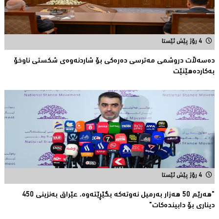
4 رۆژ پێش ئێستا
دەسەڵات دروشمی مەترسی دەرەكی بۆ شاردنەوەی شكستی ناوخۆ
بەكاردەهێنێت
4 رۆژ پێش ئێستا
"هەرێم 50 هەزار بەرمیل نەوتەكە بگێڕێتەوە، عێراق بەنزینی 450
دیناری بۆ دابیندەكات"