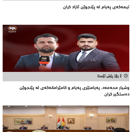
تیمه‌كه‌ی په‌یام له‌ پێنجوێن ئازاد كران
2 رۆژ پێش ئێستا
وشیار محه‌مه‌د، په‌یامنێری په‌یام و كامێرامانه‌كه‌ی له‌ پێنجوێن
ده‌ستگیر كران