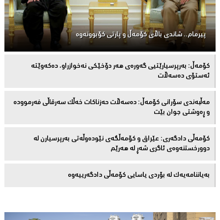
پیرمام.. شاندی باڵای كۆمه‌ڵ و پارتی كۆبوونه‌وه‌
كۆمەڵ: بەرپرسیارێتیی گەورەی هەر دۆخێکی نەخوازراو، دەكەوێتە
ئەستۆی دەسەڵات
مەڵبەندى سۆرانى کۆمەڵ: دەسەڵات حەزناکات خەڵک سەرقاڵى فەرموودە
و ڕەوشتى جوان بێت
کۆمەڵى دادگەرى: عێراق و كۆمەڵگەی نێودەوڵەتی بەرپرسیارن لە
دوورخستنەوەى ئاگری شەڕ لە هەرێم
بەیاننامەیەک لە بۆردی یاسایی کۆمەڵی دادگەرییەوە