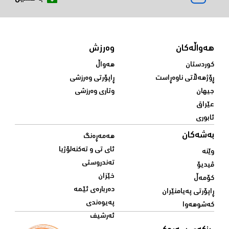
هەواڵەکان
وەرزش
کوردستان
هەواڵ
ڕۆژهەڵاتی ناوەڕاست
ڕاپۆرتی وەرزشی
جیهان
وتاری وەرزشی
عێراق
ئابوری
بەشەکان
هەمەڕەنگ
ئای تی و تەکنەلۆژیا
وێنە
تەندروستی
ڤیدیۆ
خێزان
کۆمەڵ
دەربارەی ئێمە
ڕاپۆرتی پەیامنێران
پەیوەندی
کەشوهەوا
ئەرشیف