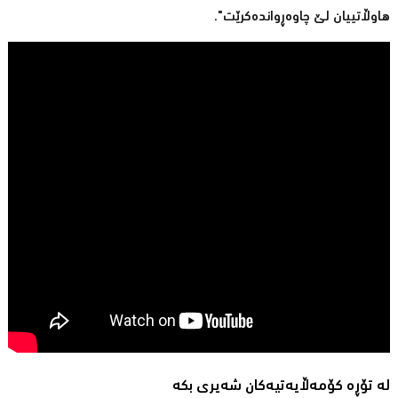
هاوڵاتییان لێ چاوەڕواندەکرێت".
لە تۆڕە کۆمەڵایەتیەکان شەیری بکە