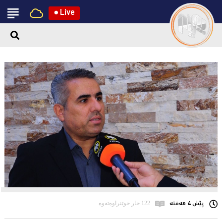
●
Live
پێش 4 هەفتە
122 جار خوێنراوەتەوە