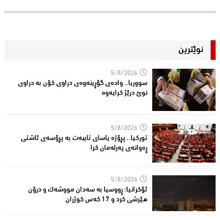
نوێترین
5/8/2026
سووریا.. واده‌ی گۆڕینه‌وه‌ی دراوی كۆن به‌ دراوی
نوێ درێژ كرایه‌وه‌
5/8/2026
توركیا.. پڕۆژه‌ یاسای تایبه‌ت به‌ پڕۆسه‌ی ئاشتی
ڕه‌وانه‌ی په‌رله‌مان كرا
5/8/2026
ئۆكرانیا: ڕووسیا به‌ سه‌دان مووشه‌ك و درۆن
هێرشی كرد و 17 كه‌س كوژران