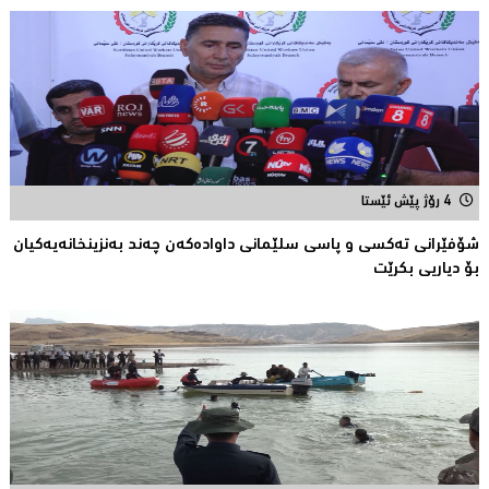
4 رۆژ پێش ئێستا
شۆفێرانی تەكسی و پاسی سلێمانی داوادەكەن چەند بەنزینخانەیەكیان
بۆ دیاریی بکرێت