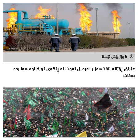
5 رۆژ پێش ئێستا
عێراق ڕۆژانە 750 هەزار بەرمیل نەوت لە ڕێگەی توركیاوە هەناردە
دەكات