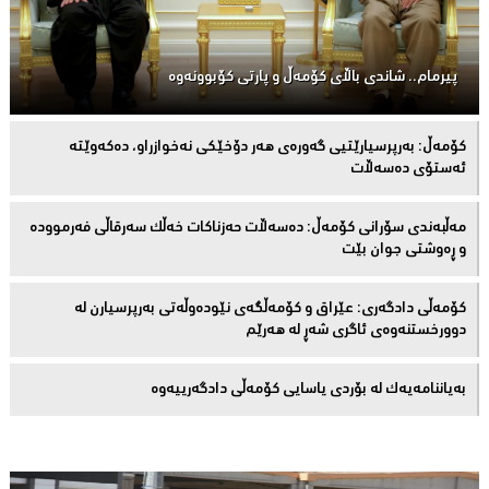
پیرمام.. شاندی باڵای كۆمه‌ڵ و پارتی كۆبوونه‌وه‌
كۆمەڵ: بەرپرسیارێتیی گەورەی هەر دۆخێکی نەخوازراو، دەكەوێتە
ئەستۆی دەسەڵات
مەڵبەندى سۆرانى کۆمەڵ: دەسەڵات حەزناکات خەڵک سەرقاڵى فەرموودە
و ڕەوشتى جوان بێت
کۆمەڵى دادگەرى: عێراق و كۆمەڵگەی نێودەوڵەتی بەرپرسیارن لە
دوورخستنەوەى ئاگری شەڕ لە هەرێم
بەیاننامەیەک لە بۆردی یاسایی کۆمەڵی دادگەرییەوە