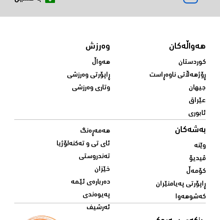
هەواڵەکان
وەرزش
کوردستان
هەواڵ
ڕۆژهەڵاتی ناوەڕاست
ڕاپۆرتی وەرزشی
جیهان
وتاری وەرزشی
عێراق
ئابوری
بەشەکان
هەمەڕەنگ
ئای تی و تەکنەلۆژیا
وێنە
تەندروستی
ڤیدیۆ
خێزان
کۆمەڵ
دەربارەی ئێمە
ڕاپۆرتی پەیامنێران
پەیوەندی
کەشوهەوا
ئەرشیف