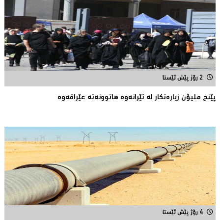
2 رۆژ پێش ئێستا
پێنج ملیۆن زیاره‌تكار له‌ ئێرانه‌وه‌ هاتوونه‌ته‌ عێراقه‌وه‌
4 رۆژ پێش ئێستا