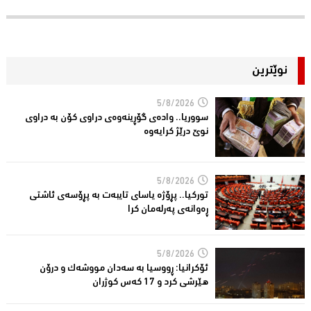
نوێترین
5/8/2026
سووریا.. واده‌ی گۆڕینه‌وه‌ی دراوی كۆن به‌ دراوی
نوێ درێژ كرایه‌وه‌
5/8/2026
توركیا.. پڕۆژه‌ یاسای تایبه‌ت به‌ پڕۆسه‌ی ئاشتی
ڕه‌وانه‌ی په‌رله‌مان كرا
5/8/2026
ئۆكرانیا: ڕووسیا به‌ سه‌دان مووشه‌ك و درۆن
هێرشی كرد و 17 كه‌س كوژران