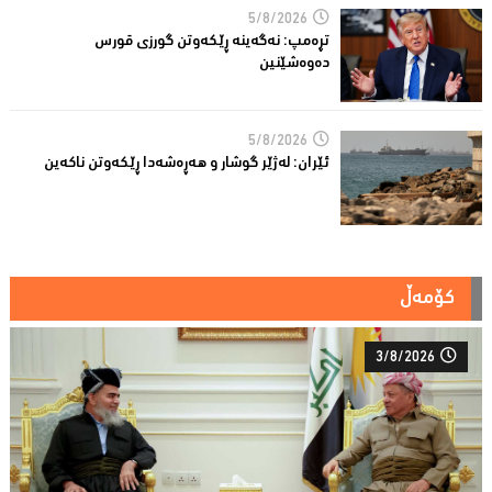
5/8/2026
تڕه‌مپ: نه‌گه‌ینه‌ ڕێكه‌وتن گورزی قورس
ده‌وه‌شێنین
5/8/2026
ئێران: له‌ژێر گوشار و هەڕەشەدا ڕێکەوتن ناکەین
کۆمەڵ
3/8/2026