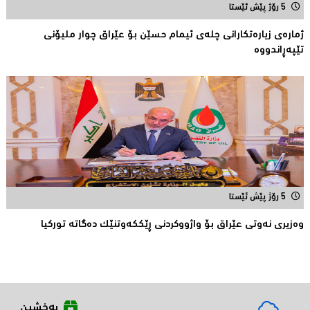
5 رۆژ پێش ئێستا
ژمارەی زیارەتكارانی چلەی ئیمام حسێن بۆ عێراق چوار ملیۆنى
تێپەڕاندووە
5 رۆژ پێش ئێستا
وەزیری نەوتى عێراق بۆ واژووکردنى ڕێککەوتنێک دەگاتە تورکیا
بەخشین