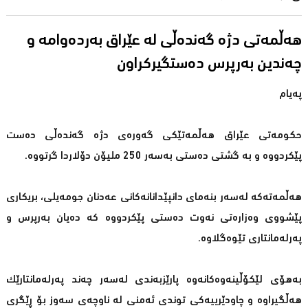
هەڵمەتی دژە گەندەڵی لە عێراق بەردەوامە و
چەندین بەرپرس دەستگیركراون
پەیام
حكومەتی عێراق هەڵمەتێكی گەورەی دژە گەندەڵی دەست
پێكردووە و بە گشتی دەستی بەسەر 250 ملیۆن دۆلاردا گرتووە.
هەڵمەتەكە لەسەر بنەمای دانپێدانانەكانی عەدنان جومەیلی، بریكاری
پێشووی وەزارەتی نەوت دەستی پێكردووە كە دەیان بەرپرس و
پەرلەمانتاری تێوەگلاوە.
بەهۆی لێكۆڵینەوەكانەوە پارێزبەندی لەسەر چەند پەرلەمانتارێك
هەڵگیراوە و چاودێرییەكی توندی ئەمنی لە ناوچەی سەوز بۆ ڕێگری