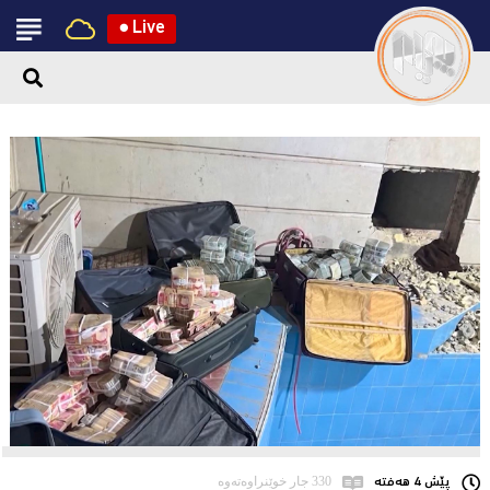
●
Live
پێش 4 هەفتە
330 جار خوێنراوەتەوە