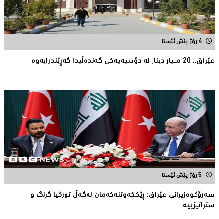
4 رۆژ پێش ئێستا
عێراق.. 20 ملیار دینار لە دۆسیەیەكی گەندەڵیدا گەڕێندرایەوە
5 رۆژ پێش ئێستا
سەرۆكوەزیرانی عێراق: ڕێككەوتنەکەمان لەگەڵ توركیا گرنگ و
ستراتیژییە