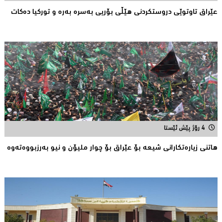
عێراق تاوتوێی دروستكردنی هێڵی بۆریی بەسرە بەرە و توركیا دەکات
4 رۆژ پێش ئێستا
هاتنی زیارەتكارانی شیعە بۆ عێراق بۆ چوار ملیۆن و نیو بەرزبووەتەوە