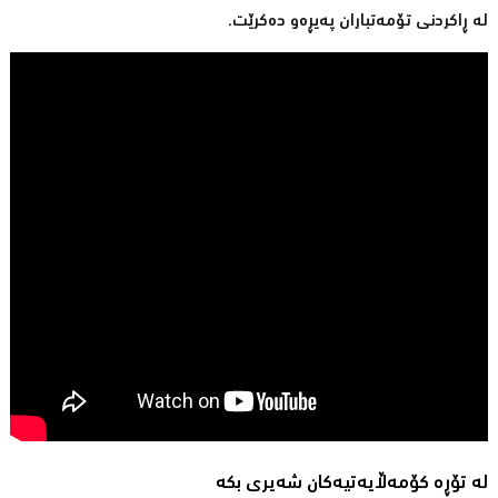
لە ڕاكردنی تۆمەتباران پەیڕەو دەكرێت.
لە تۆڕە کۆمەڵایەتیەکان شەیری بکە