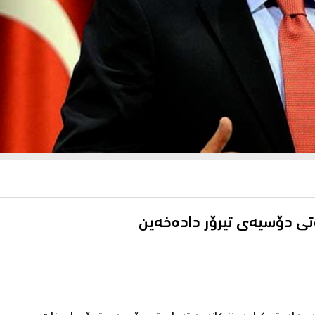
ەتی دۆسیەی تیرۆر دادەخەین