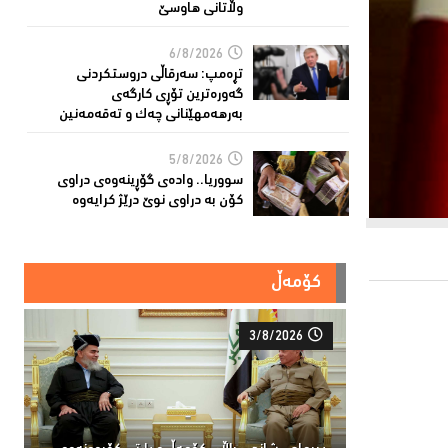
وڵاتانی هاوسێ
6/8/2026
تڕەمپ: سەرقاڵى دروستکردنی
گەورەترین تۆڕى کارگەى
بەرهەمهێنانى چەک و تەقەمەنین
5/8/2026
سووریا.. واده‌ی گۆڕینه‌وه‌ی دراوی
كۆن به‌ دراوی نوێ درێژ كرایه‌وه‌
کۆمەڵ
3/8/2026