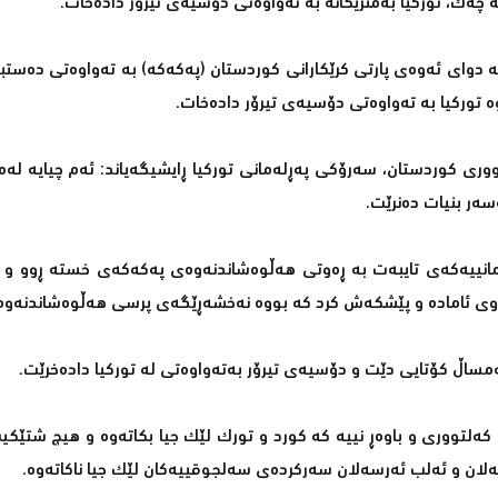
 چەك، توركیا بەمنزیكانە بە تەواوەتی دۆسیەی تیرۆر دادەخات.
نە دوای ئەوەی پارتی كرێكارانی كوردستان (پەكەكە) بە تەواوەتی دەست
 توركیا بە تەواوەتی دۆسیەی تیرۆر دادەخات.
وری كوردستان، سەرۆكی پەڕلەمانی توركیا ڕایشیگەیاند: ئەم چیایە لەم
سەر بنیات دەنرێت.
انییەكەی تایبەت بە ڕەوتی هەڵوەشاندنەوەی پەكەكەی خستە ڕوو و ڕا
ەوتووی ئامادە و پێشكەش كرد كە بووە نەخشەڕێگەی پرسی هەڵوەشاندنەو
ئەمساڵ كۆتایی دێت و دۆسیەی تیرۆر بەتەواوەتی لە توركیا دادەخرێت.
كەلتووری و باوەڕ نییە كە كورد و تورك لێك جیا بكاتەوە و هیچ شتێك
ان و ئەلب ئەرسەلان سەركردەی سەلجوقییەكان لێك جیا ناكاتەوە.