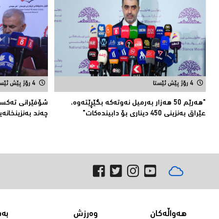
4 رۆژ پێش ئێستا
4 رۆژ پێش ئێستا
"هەرێم 50 هەزار بەرمیل نەوتەكە بگێڕێتەوە،
شۆفێرانی تەكسی
عێراق بەنزینی 450 دیناری بۆ دابیندەكات"
چەند بەنزینخانەی
هەواڵەکان
وەرزش
بە