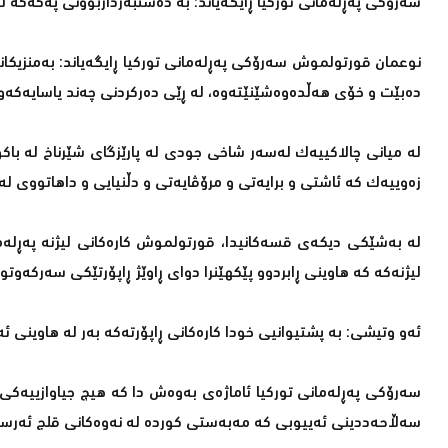
سەرۆكی پەڕلەمانی توركیا ڕایگەیاند: بە دەستبەرداربوونی پەكەكە لە
نوعمان قورتولموش سەرۆكی پەڕلەمانی توركیا ڕایگەیاند: بەمنزیكا
دەبێت و خۆی هەڵدەوەشێنێتەوە، لە ڕێی دەركردنی چەند یاسایەكەوە
لە میانی چالاكییەك لەسەر شاخی جودی لە پارێزگای شێرناخ لە باكو
زەوییەك كە ئاشتی و برایەتی و مرۆڤایەتی و دڵنیایی و داهاتووی لە
لە بەشێكی دیكەی قسەكانیدا، قورتولموش كارەكانی لیژنە پەڕلەم
لیژنەكە كە هاوینی ڕابردوو پێكهێنرا دوای ڕاوێژ ڕاپۆرتێكی سەرك
ئەو وتیشی: بە پشتیوانیی خودا كارەكانی ڕاپۆرتەكە بەر لە هاوینی 
سەرۆكی پەڕلەمانی توركیا ئاماژەی بەوەش دا كە هیچ جیاوازییەكی 
سەڵاحەددینی ئەییوبی كە مەبەستی كوردە لە نەوەكانی قلج ئەرسەل