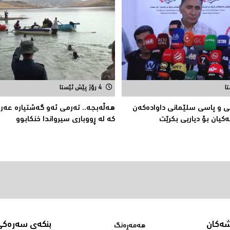
4 رۆژ پێش ئێستا
 و پاسی سلێمانی داوادەكەن
هەڵەبجە.. تەرمی ئەو گەشتیارە عەرە
ەكیان بۆ دیاریی بکرێت
كە لە ڕووباری سیرواندا خنكابوو
شەکان
بنکەی سەرەکی
هەمەڕەنگ