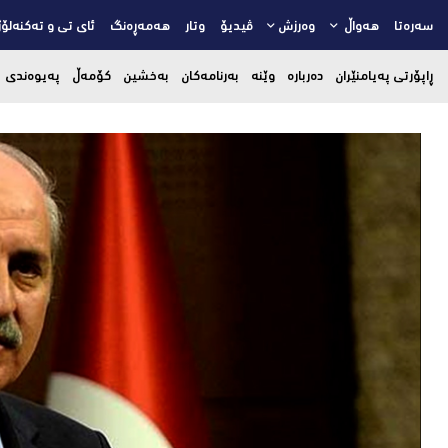
سەرەتا
هەواڵ
وەرزش
ڤیدیۆ
وتار
هەمەڕەنگ
ئای تی و تەکنەلۆژ
ڕاپۆرتی پەیامنێران
دەربارە
وێنە
بەرنامەکان
بەخشین
کۆمەڵ
پەیوەندی