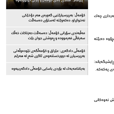
پیرمام.. شاندی باڵای كۆمه‌ڵ و پارتی كۆبوونه‌وه‌
كۆمەڵ: بەرپرسیارێتیی گەورەی هەر دۆخێکی
بەرداری چەك
نەخوازراو، دەكەوێتە ئەستۆی دەسەڵات
مەڵبەندى سۆرانى کۆمەڵ: دەسەڵات حەزناکات خەڵک
سەرقاڵى فەرموودە و ڕەوشتى جوان بێت
ڕۆوە دەبێتە
کۆمەڵى دادگەرى: عێراق و كۆمەڵگەی نێودەوڵەتی
بەرپرسیارن لە دوورخستنەوەى ئاگری شەڕ لە هەرێم
یشیگەیاند:
بەیاننامەیەک لە بۆردی یاسایی کۆمەڵی دادگەرییەوە
ەی پەكەكە.
یش نەوەكانی