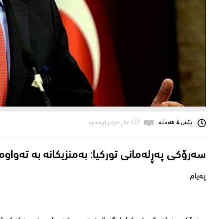
پێش 4 هەفتە
432 جار خوێنراوەتەوە
سەرۆكی پەڕلەمانی توركیا: بەمنزیكانە بە تەواو
پەیام