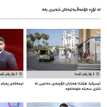
لە تۆڕە کۆمەڵایەتیەکان شەیری بکە
2 رۆژ پێش ئێستا
2 رۆژ پێش ئێستا
ئیسپانیا: هێشتا هه‌زاران كۆچبه‌ری مه‌غربی له‌
تیمه‌كه‌ی په‌یام ل
شاری سه‌بته‌ ماونه‌ته‌وه‌