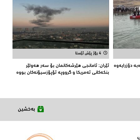
4 رۆژ پێش ئێستا
بە دۆزرایەوە
ئێران: ئامانجى هێرشەکانمان بۆ سەر هەولێر
بنکەکانى ئەمریکا و گرووپە ئۆپۆزسیۆنەکان بووە
بەخشین