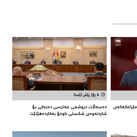
4 رۆژ پێش ئێستا
مێرامانه‌كه‌ی
دەسەڵات دروشمی مەترسی دەرەكی بۆ
شاردنەوەی شكستی ناوخۆ بەكاردەهێنێت