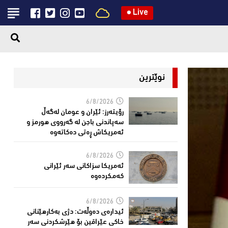
●
Live
نوێترین
6/8/2026
رۆیتەرز: ئێران و عومان لەگەڵ
سەپاندنی باجن لە گەرووی هورمز و
ئەمریکاش ڕەتی دەکاتەوە
6/8/2026
ئه‌مریكا سزاكانی سه‌ر ئێرانی
كه‌مكرده‌وه‌
6/8/2026
ئیدارەى دەوڵەت: دژى بەکارهێنانى
خاکی عێراقین بۆ هێرشکردنى سەر