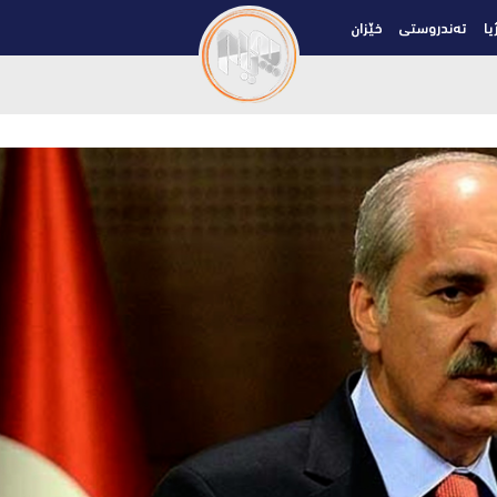
یا
تەندروستی
خێزان