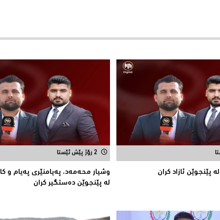
2 رۆژ پێش ئێستا
ه‌ پێنجوێن ئازاد كران
وشیار محه‌مه‌د، په‌یامنێری په‌یام و كا
له‌ پێنجوێن ده‌ستگیر كران