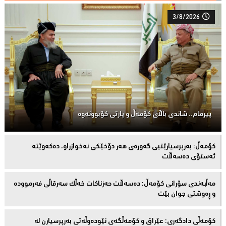
3/8/2026
پیرمام.. شاندی باڵای كۆمه‌ڵ و پارتی كۆبوونه‌وه‌
كۆمەڵ: بەرپرسیارێتیی گەورەی هەر دۆخێکی نەخوازراو، دەكەوێتە
ئەستۆی دەسەڵات
مەڵبەندى سۆرانى کۆمەڵ: دەسەڵات حەزناکات خەڵک سەرقاڵى فەرموودە
و ڕەوشتى جوان بێت
کۆمەڵى دادگەرى: عێراق و كۆمەڵگەی نێودەوڵەتی بەرپرسیارن لە