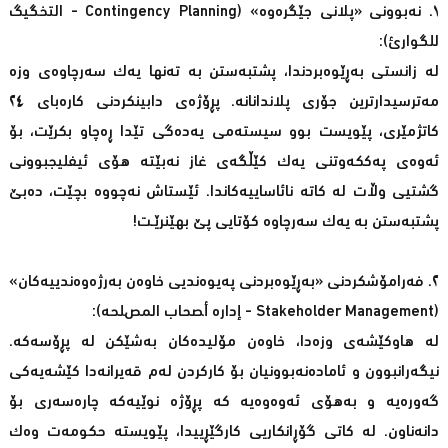
١. نەبوونی «پلانی جێگرەوە» (Contingency Planning - التخگیگ
للگوارئ):
لە زانستی بەڕێوەبردندا، پشتبەستن بە تەنها یەک سەرچاوەی وزە
مەترسیدارترین جۆری پلاندانانە. پڕۆژەی دابینکردنی کارەبای ٢٤
کاتژمێری، پێویست بوو سیستەمی یەدەگی تێدا ڕەچاو بکرێت، بۆ
ئەوەی پەککەوتنی یەک کێڵگەی غاز نەبێتە هۆی ئیفلیجبوونی
گشتیی وڵات لە کاتە نائاساییەکاندا. ئێستاش نەچووە بچێت، دەبێ
پشتبەستن به یەک سەرچاوە کۆتایی پێ بهێنرێـت!
٢. فەرامۆشکردنی «بەڕێوەبردنی پەیوەندیی خاوەن بەرژەوەندییەکان»
(Stakeholder Management - إدارە أصحاب المصلحە):
لە هاوکێشەی وزەدا، خاوەن مۆلیدەکان بەشێکن لە پڕۆسەکە.
نیگەرانبوون و ئامادەنەبوونیان بۆ کارکردن لەم قەیرانەدا کێشەیەکی
گەورەیە و بەهۆی ئەوەوەیە کە پڕۆژە نوێیەکە چارەسەری بۆ
دانەناون. لە کاتی گۆڕانکاریی کارگێڕییدا، پێویستە حکومەت وەک