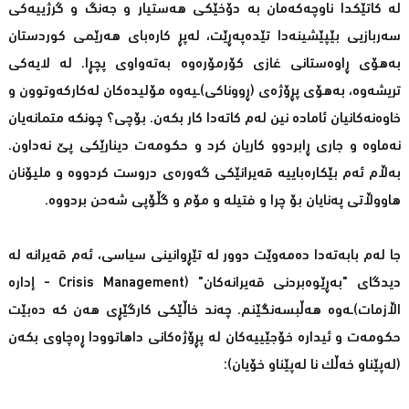
لە کاتێکدا ناوچەکەمان بە دۆخێکی هەستیار و جەنگ و گرژییەکی
سەربازیی بێپێشینەدا تێدەپەڕێت، لەپڕ کارەبای هەرێمی کوردستان
بەهۆی ڕاوەستانی غازی کۆرمۆرەوە بەتەواوی پچڕا. لە لایەکی
تریشەوە، بەهۆی پڕۆژەی (ڕووناکی)ـیەوە مۆلیدەکان لەکارکەوتوون و
خاوەنەکانیان ئامادە نین لەم کاتەدا کار بکەن. بۆچی؟ چونکە متمانەیان
نەماوە و جاری ڕابردوو کاریان کرد و حکومەت دینارێکی پێ نەداون.
بەڵام ئەم بێکارەباییە قەیرانێکی گەورەی دروست کردووە و ملیۆنان
هاووڵاتی پەنایان بۆ چرا و فتیلە و مۆم و گڵۆپی شەحن بردووە.
جا لەم بابەتەدا دەمەوێت دوور لە تێڕوانینی سیاسی، ئەم قەیرانە لە
دیدگای "بەڕێوەبردنی قەیرانەکان" (Crisis Management - إدارە
اڵازمات)ـەوە هەڵبسەنگێنم. چەند خاڵێکی کارگێڕی هەن کە دەبێت
حکومەت و ئیدارە خۆجێییەکان لە پڕۆژەکانی داهاتوودا ڕەچاوی بکەن
(لەپێناو خەڵک نا لەپێناو خۆیان):