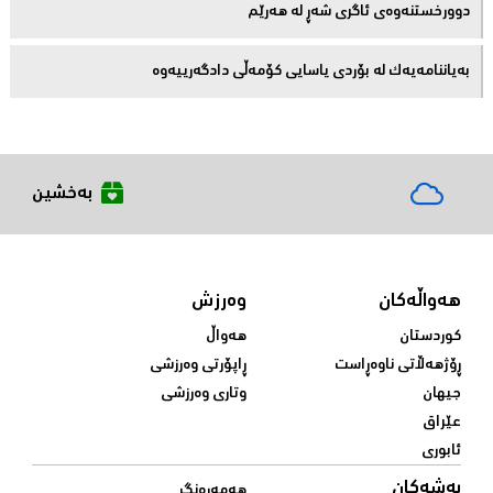
دوورخستنەوەى ئاگری شەڕ لە هەرێم
بەیاننامەیەک لە بۆردی یاسایی کۆمەڵی دادگەرییەوە
بەخشین
هەواڵەکان
وەرزش
کوردستان
هەواڵ
ڕۆژهەڵاتی ناوەڕاست
ڕاپۆرتی وەرزشی
جیهان
وتاری وەرزشی
عێراق
ئابوری
بەشەکان
هەمەڕەنگ