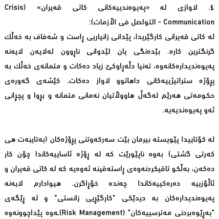
٤. لاوازی لە «پەیوەندییەکانی کاتی قەیران» (Crisis
Communication - التواصل فی اڵازمات):
لە کاتی قەیرانی کارگێریدا، پێدانی زانیاریی ڕاست و شەفاف بە خەڵک
گرنگترین کارە. بێدەنگی یان لێدوانی ناڕوون لەلایەن لایەنە
پەیوەندیدارەکانەوە، تەنیا دڵەڕاوکێ زیاد دەکات و متمانەی خەڵک بە
پڕۆژە ستراتیژییەکانی داهاتوو لاواز دەکات. کێشەی گەورەی
حکومەتی هەرێم لەگەڵ هاووڵاتیان نەمانی متمانە و بڕوا و پچڕانی
ئەو پەیوەندیەیە.
لە کۆتاییدا پێویستە بیرمان بێت سەرکەوتنی پڕۆژەکان (بەتایبەت هی
کەرتی گشتی) بەوە ناپێورێت کە لە ڕۆژە ئاساییەکاندا چۆن کار
دەکەن، بەڵکو تاقیکردنەوەی ڕاستەقینە ئەوەیە کە لە کاتی قەیران و
ئاڵۆزییە دەرەکییەکاندا چەندە خۆڕاگرن. هیوادارم لایەنە
پەیوەندیدارەکان بە دیدێکی "کارگێڕیی زانستی" و لە ڕێگەی
"بەڕێوەبردنی مەترسییەکان" (Risk Management)ـەوە پێداچوونەوە