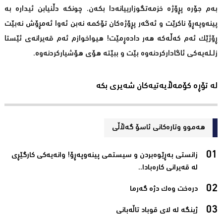
بەم جۆرە پڕۆژە خزمەتگوزارییانەدا بکەن. چونکە دڵنیابن ئیدارە بە
پینەوپەڕۆ ناکرێت و ئەگەر پڕۆژەکان تۆکمە نەبن ئەوا ئەمڕۆش نەبێت
ڕۆژێک ئەم کەڵەکە هەر دادەڕمێت! هیواخوازم ئەم قەیرانەی ئێستا
زلـلەیەکی ئاگادارکردنەوە بێت و ببێتە هۆی هۆشیارکردنەوە.
لە تۆڕە کۆمەڵایەتیەکان شەیری بکە
هەموو وتارەکانی ئاسۆ گەڵاڵی
زانستی بەڕێوەبردن و سیستمی پینەوپەڕۆ! وانەیەکی کارگێڕی
لە قەیرانی کارەبادا..‌
درەخت وەك دژە گەرما‌
ژینگە لە لای قوباد تاڵەبانی‌