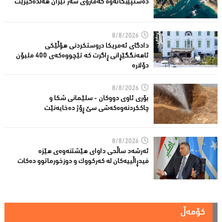
دەستپێبكاتەوە گەمارۆی سەر ئێران هەڵدەگیرێت
8/8/2026
دادگای ئەمریكا دروستكردنی هۆڵێكی
ئاهەنگگێڕانی ڕاگرت كە تێچووەكەی 400 ملیۆن
دۆلارە
8/8/2026
بۆری ئاوی دووکان - سلێمانی شکا و
چاککردنەوەکەشى سێ ڕۆژ دەخایەنێت
8/8/2026
ئەرشەد ساڵحی داواى هێشتنەوەى هێزە
فیدڕاڵییەکان لە كەركووك و دوزخورماتوو دەکات
کۆمەڵ