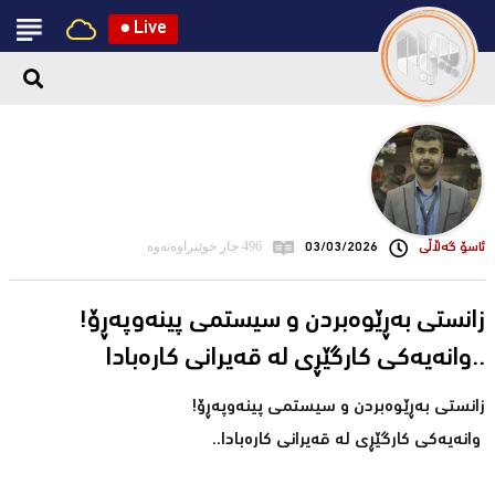
●
Live
ئاسۆ گەڵاڵی
03/03/2026
496 جار خوێنراوەتەوە
زانستی بەڕێوەبردن و سیستمی پینەوپەڕۆ!
وانەیەکی کارگێڕی لە قەیرانی کارەبادا..
زانستی بەڕێوەبردن و سیستمی پینەوپەڕۆ!
وانەیەکی کارگێڕی لە قەیرانی کارەبادا..