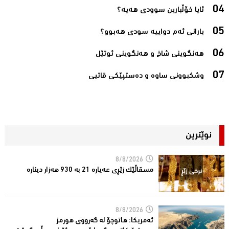
ئایا خۆڵبارین سوودی هەیە؟‌
بارانی ئه‌م دواییه‌ سودی هه‌بوو؟‌
هەنگوینی شاخ و هەنگوینی ئوتێل‌
وشكبوونی ساوه‌ و ده‌ستپێكی قاتیی‌
نوێترین
8/8/2026
مسقاڵێک زێڕی عەیارە 21 بە 930 هەزار دینارە
8/8/2026
ئەمریكا: هاتوچۆ لە گەرووی هورمز