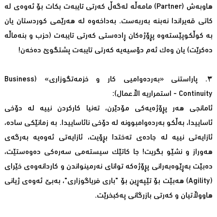
هاوبەش (Partner) مامەڵە لەگەڵ کەرتی تایبەت بکات بۆ ئەوەی لە
کاتی قەیراندا نەبنە بەربەست. بەداخەوە لە هەرێمی کوردستان یان
بە کوڵکوپێستەوە پڕۆژەکان ڕادەستی کەرتی تایبەت (حزب و بنەماڵە
دەکرێت) یان وەک ئەم دۆسیەیە کەرتی تایبەت پشتگوێ دەخەن!
٣. پاراستنی «بەردەوامیی کار و خزمەتگوزاری» (Business
Continuity - استمراریە اڵاعمال):
ئامانجی هەر پڕۆژەیەکی مۆدێرن، تەنیا کارکردن نییە لە دۆخی
ئاساییدا، بەڵکو بەردەوامبوونە لە دۆخی نائاساییدا. بە زمانێکی سادە،
ئازایەتی نییە لە جادەی تەختدا بڕۆیت، ئازایەتی ئەوەیە بەرگەی
هەوراز و نشێو بگریت! جا کاتێک سیستەمی سەرەکی دەوەستێت،
دەبێت بەڕێوەبەرانی پڕۆژەکە توانای نەرمینواندن و کاردانەوەی خێرای
(Agility) هەبێت بۆ تێپەڕین بۆ "باری فریاگوزاری"، بەبێ ئەوەی ژیانی
هاووڵاتیان و کەرتی بازرگانی پەکبخرێت.