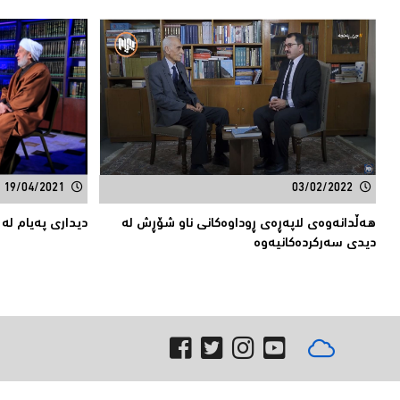
19/04/2021
03/02/2022
هەڵدانەوەى لاپەڕەى ڕوداوەکانی ناو شۆڕش لە
دیداری پەیام لە
دیدی سەرکردەکانیەوە ‌