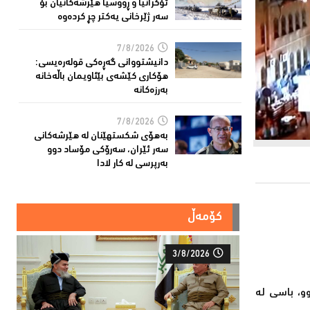
ئۆكرانیا و ڕووسیا هێرشەكانیان بۆ
سەر ژێرخانی یەكتر چڕ كردەوە
7/8/2026
دانیشتووانى گەڕەكی قولەرەیسی:
هۆکارى کێشەى بێئاویمان باڵەخانە
بەرزەكانە
7/8/2026
بەهۆى شکستهێنان لە هێرشەکانى
سەر ئێران، سەرۆكی مۆساد دوو
بەرپرسی لە كار لادا
کۆمەڵ
3/8/2026
و، باسی له‌