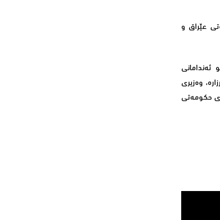
‌تی عێراق و
‌نێو ئه‌ندامانی
 هه‌رێم 100 ملیار دیناری به‌غداد قه‌رزاره‌، وه‌زیری
می كوردستان 82 ملیار و نیو دۆلار قه‌رزاری حكومه‌تی