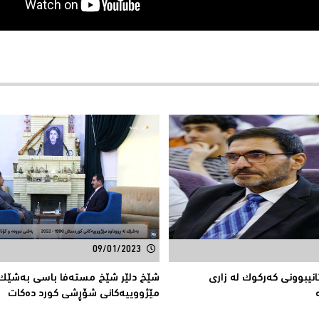
09/01/2023
نیبوونی کەرکوک لە زاری
شێخ دلێر شێخ مستەفا باسی بەشێک 
مێژووییەکانی شۆڕشی کورد دەکات