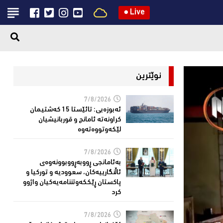
●
Live
نوێترین
7/8/2026
ئەبوزەبی: تائێستا 15 كەشتیمان
كراونەتە ئامانج و قوربانیشیان
لێكەوتووەتەوە
7/8/2026
بەئامانجی ڕووبەڕووبوونەوەی
ئاڵنگارییەكان، سعوودیە و توركیا و
پاكستان ڕێككەوتننامەیەکیان واژوو
كرد
7/8/2026