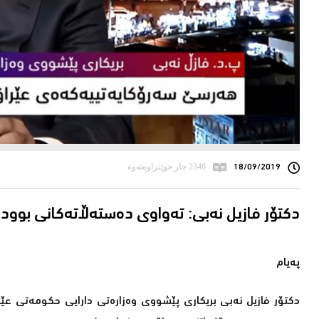
18/09/2019
2346 جار خوێنراوەتەوە
په‌یام
دكتۆر فازیل نه‌بی بریكاری پێشووی وه‌زاره‌تی دارایی حكومه‌تی عێرا