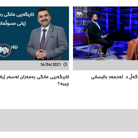
16/04/2021
 گەڵ د. ئەحمەد بالیسانی
كاریگه‌ریی مانگی ره‌مه‌زان له‌سه‌ر ژی
‌چییە؟