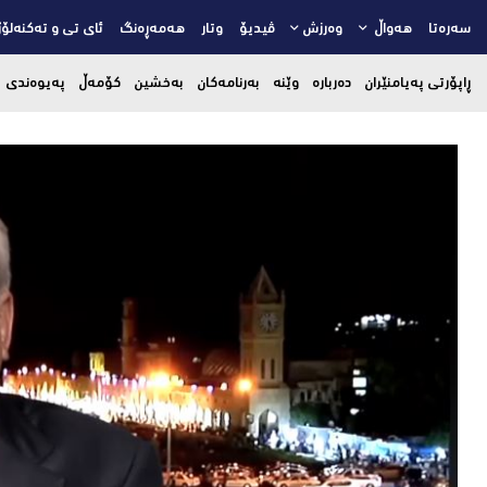
سەرەتا
هەواڵ
وەرزش
ڤیدیۆ
وتار
هەمەڕەنگ
ئای تی و تەکنەلۆژ
ڕاپۆرتی پەیامنێران
دەربارە
وێنە
بەرنامەکان
بەخشین
کۆمەڵ
پەیوەندی