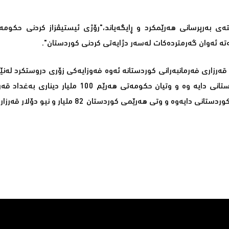
ته‌ی به‌رپرسانی هه‌رێمكرد و ڕایگه‌یاند،"رۆژی ئیستیڤزاز كردنی حكومه
بابه‌ته‌ ئه‌وان گه‌رمترده‌كات له‌سه‌ر دژایه‌تی كردنی كوردستان‌".
كه‌ حكومه‌تی عێراق قه‌رزاری فه‌رمانبه‌رانی كوردستانه‌ ئه‌وه‌ فه‌وزایه‌كی زۆری دروستكرد له
په‌رله‌مان له‌ به‌غداد ، بۆیه‌ لیژنه‌یی دارایی په‌رله‌كان وه‌ڵامی كوردستانی دایه‌ وه‌ و وتیان حكومه‌تی
نه‌وتی عێراقیش كه‌ نوێنه‌رایه‌تی حكومه‌تی عێراقی ده‌كات وه‌ڵامی كوردستانی دایه‌وه‌ و وتی هه‌رێ