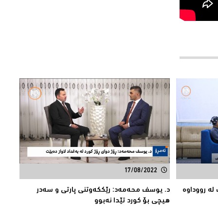
17/08/2022
لە رووداوە
د. یوسف محەمەد: رێککەوتنی پارتی و سەدر
هیچی بۆ کورد تێدا نەبوو