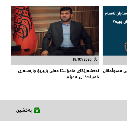
18/07/2020
انی مسوڵمانان
نه‌خشه‌رێگای مامۆستا عه‌لی باپیربۆ چاره‌سه‌ری
قه‌یرانه‌كانی هه‌رێم
بەخشین