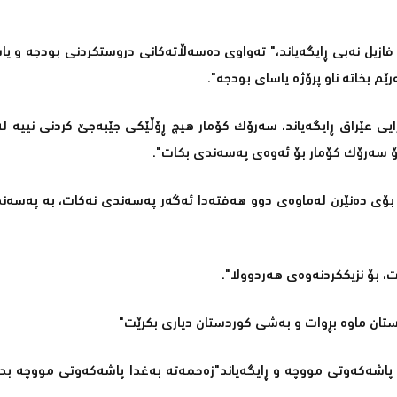
 فازیل نه‌بی ڕایگه‌یاند،" ته‌واوی ده‌سه‌ڵاته‌كانی دروستكردنی بودجه‌ و ی
رێم بخاته‌ ناو پرۆژه‌ یاسای بودجه‌".
ایی عێراق ڕایگه‌یاند، سه‌رۆك كۆمار هیچ ڕۆڵێكی جێبه‌جێ كردنی نییه‌ له‌
ه‌ بۆ سه‌رۆك كۆمار بۆ ئه‌وه‌ی په‌سه‌ندی بكات".
بۆی ده‌نێرن له‌ماوه‌ی دوو هه‌فته‌دا ئه‌گه‌ر په‌سه‌ندی نه‌كات، به‌ په‌سه‌ند
، بۆ نزیككردنه‌وه‌ی هه‌ردوولا".
ه‌كه‌وتی مووچه‌ و ڕایگه‌یاند"زه‌حمه‌ته‌ به‌غدا پاشه‌كه‌وتی مووچه‌ بداته