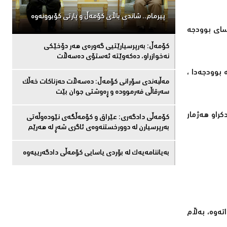
پیرمام.. شاندی باڵای كۆمه‌ڵ و پارتی كۆبوونه‌وه‌
اسای بوودجه‌
كۆمەڵ: بەرپرسیارێتیی گەورەی هەر دۆخێکی
نەخوازراو، دەكەوێتە ئەستۆی دەسەڵات
 بوودجه‌دا ،
مەڵبەندى سۆرانى کۆمەڵ: دەسەڵات حەزناکات خەڵک
سەرقاڵى فەرموودە و ڕەوشتى جوان بێت
كراو هه‌ژمار
کۆمەڵى دادگەرى: عێراق و كۆمەڵگەی نێودەوڵەتی
بەرپرسیارن لە دوورخستنەوەى ئاگری شەڕ لە هەرێم
بەیاننامەیەک لە بۆردی یاسایی کۆمەڵی دادگەرییەوە
‌وه‌، به‌ڵام