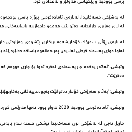
پرسی بوودجه‌ و پێكهاتنی هه‌ولێر و به‌غدادی كرد.
له‌ به‌شێكی قسه‌كانیدا، له‌باره‌ی ئاماده‌كردنی پرۆژه‌ یاسی بودجه‌وه‌
له‌ لای وه‌زیری دارایدایه‌، ده‌توانێت هه‌موو داخوازییه یاساییه‌‌كانی هه‌
له‌ باره‌ی ڕۆڵی سه‌رۆك كۆماریشه‌وه‌ بریكاری پێشووی وه‌زاره‌تی دار
ته‌نها دوای په‌سه‌ند كردنی له‌لایه‌ن په‌رله‌مانه‌وه‌ یاساكه‌ ده‌نێردرێت
وتیشی:"ئه‌گه‌ر یه‌كه‌م جار په‌سه‌ندی نه‌كرد ئه‌وا بۆ جاری دووه‌م كه‌ 
ده‌كرێت".
وتیشی:"به‌ڵام سه‌رۆكی كۆمار ده‌توانێت په‌یوه‌ندییه‌كانی به‌كاربهێنێت
وتیشی،"ئاماده‌كردنی بوودجه‌ 2020 ته‌واو بووه‌ ته‌نها هه‌رێمی كوردستان ماوه‌ بڕوات و به‌شی كوردستان دیاری بكرێت"
فازیل نه‌بی له‌ به‌شێكی تری قسه‌كانیدا تیشكی خسته‌ سه‌ر بابه‌تی پاش