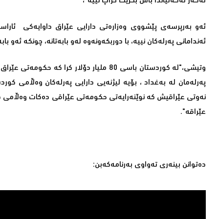
ئه‌گه‌ر له‌گه‌ڵیاندا باس بكرێت خراپ نییه‌"،
ئه‌و به‌رپرسه‌ی پێشووی وه‌زاره‌تی دارایی عێراق داوایه‌كی ئاراس
ئه‌ندامانی په‌رله‌كان نییه‌، با دوربكه‌ونه‌وه‌ له‌و بابه‌تانه، چونكه‌ ئه‌و 
وتیشی،"له‌ كوردستان باسی 80 ملیار دۆلار كرا 
عێراقه‌".
ده‌توانن بینه‌ری ته‌واوی به‌رنامه‌كه‌بن: