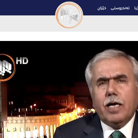
یا
تەندروستی
خێزان