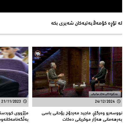
لە تۆڕە کۆمەڵایەتیەکان شەیری بکە
21/11/2023
24/12/2024
نووسەرو وەرگێڕ، ماجید مەردۆخ رۆحانی باسی
مێژووی کوردستا
بەرهەمانی هەژار موکریانی دەکات
بەڵگەنامەکانەوە