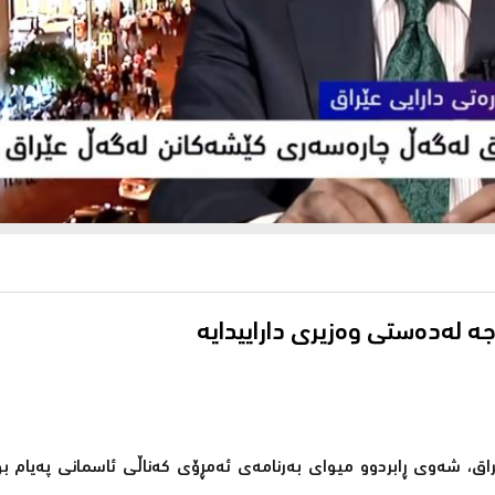
ق، شه‌وی ڕابردوو میوای به‌رنامه‌ی ئه‌مڕۆی كه‌ناڵی ئاسمانی په‌یام بو