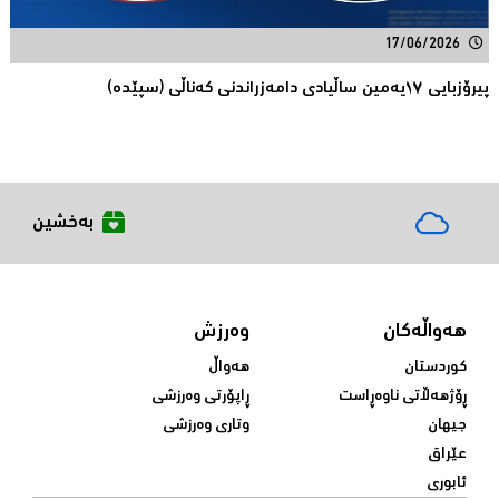
17/06/2026
پیرۆزبایی ١٧یەمین ساڵیادی دامەزراندنی کەناڵی (سپێدە)
بەخشین
هەواڵەکان
وەرزش
کوردستان
هەواڵ
ڕۆژهەڵاتی ناوەڕاست
ڕاپۆرتی وەرزشی
جیهان
وتاری وەرزشی
عێراق
ئابوری