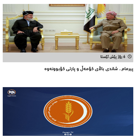
6 رۆژ پێش ئێستا
پیرمام.. شاندی باڵای كۆمه‌ڵ و پارتی كۆبوونه‌وه‌