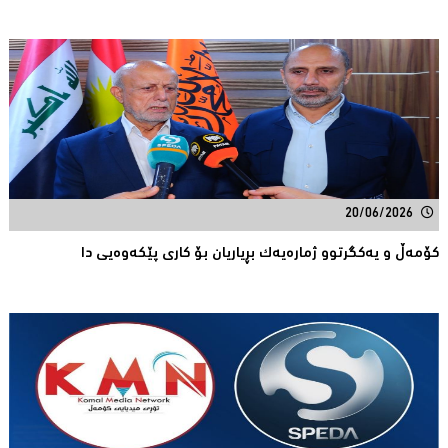
20/06/2026
كۆمەڵ و یەكگرتوو ژمارەیەك بڕیاریان بۆ كاری پێكەوەیی دا