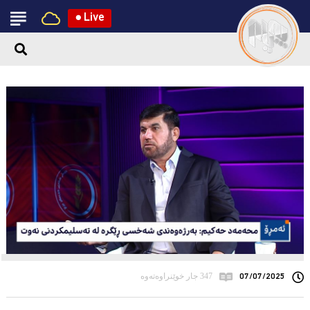
●
Live
07/07/2025
347 جار خوێنراوەتەوە