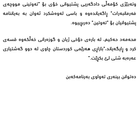
وتەبێژى کۆمەڵى دادگەریى پشتیوانى خۆى بۆ "تەوتینى مووچەى
فەرمانبەرات" ڕاگەیاندەوە و باسى لەوەشکرد ئەوان بە بەیاننامە
پشتیوانیان بۆ "تەوتین" دەربڕییوە.
محەمەد حەکیم، لە بارەى دۆخى ژیان و گوزەرانى خەڵکەوە قسەى
کرد و ڕایگەیاند،"بازاڕى هەرێمى کوردستان چاوى لە دوو گەشتیارى
عەرەبە شتى لێ بکڕێت."
دەتوانن بینەرى تەواوى بەرنامەکەبن