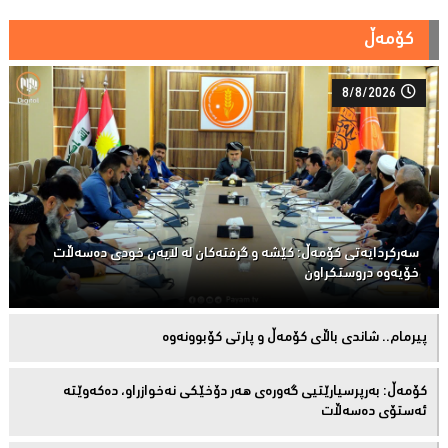
کۆمەڵ
8/8/2026
سەركردایەتی كۆمەڵ: كێشە و گرفتەكان لە لایەن خودی دەسەڵات
خۆیەوە دروستكراون
پیرمام.. شاندی باڵای كۆمه‌ڵ و پارتی كۆبوونه‌وه‌
كۆمەڵ: بەرپرسیارێتیی گەورەی هەر دۆخێکی نەخوازراو، دەكەوێتە
ئەستۆی دەسەڵات