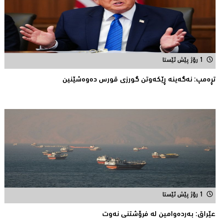
1 رۆژ پێش ئێستا
تڕه‌مپ: نه‌گه‌ینه‌ ڕێكه‌وتن گورزی قورس ده‌وه‌شێنین
1 رۆژ پێش ئێستا
عێراق: به‌رده‌وامین له‌ فرۆشتنی نه‌وت