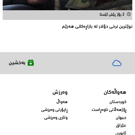
2 رۆژ پێش ئێستا
نوێترین نرخی دۆلار له‌ بازاڕه‌كانی هه‌رێم
بەخشین
هەواڵەکان
وەرزش
کوردستان
هەواڵ
ڕۆژهەڵاتی ناوەڕاست
ڕاپۆرتی وەرزشی
جیهان
وتاری وەرزشی
عێراق
ئابوری