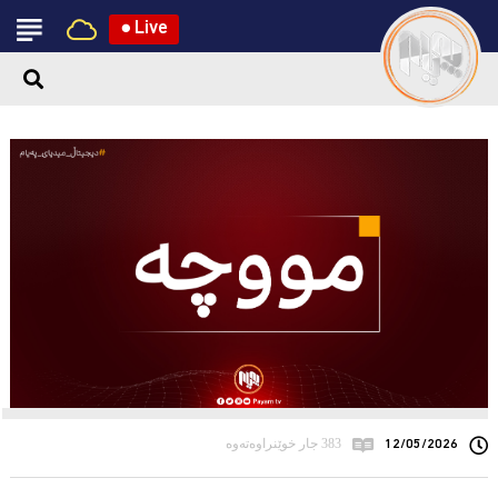
●
Live
12/05/2026
383 جار خوێنراوەتەوە