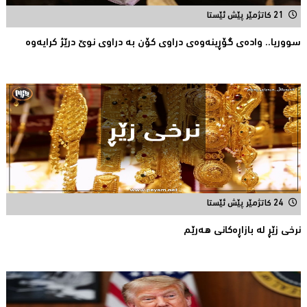
21 کاتژمێر پێش ئێستا
سووریا.. واده‌ی گۆڕینه‌وه‌ی دراوی كۆن به‌ دراوی نوێ درێژ كرایه‌وه‌
24 کاتژمێر پێش ئێستا
نرخى زێڕ له‌ بازاڕه‌كانی هه‌رێم