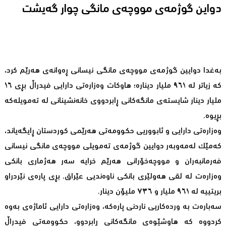
دواین گوژمه‌ی مووچه‌ی مانگی چوار گه‌یشت
بەغدا دوایین گوژمەی مووچەی مانگی نیسانی ڕەوانەی هەرێم کرد،
کە زیاتر لە ٩٦١ ملیار دینارە؛ هاوکات وەزارەتی دارایی فیدراڵ بڕی ١٦
ملیار دینار شایستەی مانگەکانی ڕابردووی خانەنشینانی لە تەمویلەکە
بڕیوە.
وەزارەتی دارایی و ئابووریی حکوومەتی هەرێمی کوردستان ڕایگەیاند،
کەمێک لەمەوبەر دوایین گوژمەی تەمویلی مووچەی مانگی نیسانی
فەرمانبەران و مووچەخۆرانی هەرێم خرایە سەر هەژماری بانکی
وەزارەت لە لقی هەولێری بانکی ناوەندیی عێراق. بڕی پارەی نێردراو
بریتییە لە ٩٦١ ملیار و ٧٣٦ ملیۆن دینار.
سەبارەت بە وردەکاریی ناردنی پارەکە، وەزارەتی دارایی ئاماژەی به‌وه‌
کردووە کە هاوشێوەی مانگەکانی ڕابردوو، حکوومەتی فیدراڵ