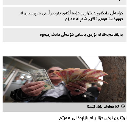
کۆمەڵى دادگەرى: عێراق و كۆمەڵگەی نێودەوڵەتی بەرپرسیارن لە
دوورخستنەوەى ئاگری شەڕ لە هەرێم
بەیاننامەیەک لە بۆردی یاسایی کۆمەڵی دادگەرییەوە
53 خولەک پێش ئێستا
نوێترین نرخی دۆلار له‌ بازاڕه‌كانی هه‌رێم