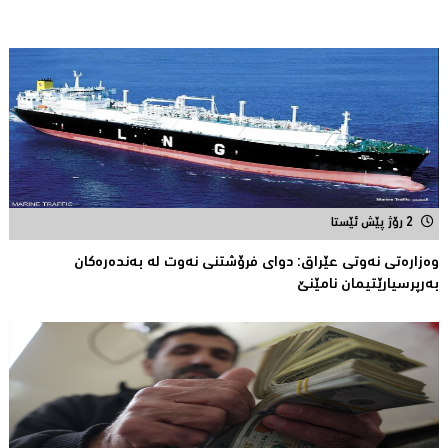
2 رۆژ پێش ئێستا
وه‌زاره‌تی نه‌وتی عێراق: دوای فرۆشتنی نه‌وت له‌ به‌نده‌ره‌كان
به‌رپرسیارێتیمان نامێنێ