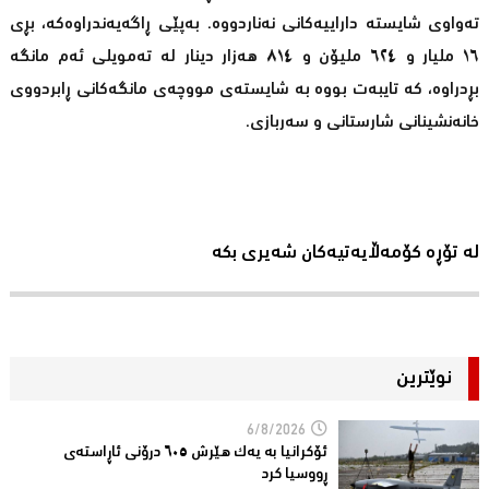
تەواوی شایستە داراییەکانی نەناردووە. بەپێی ڕاگەیەندراوەکە، بڕی
١٦ ملیار و ٦٢٤ ملیۆن و ٨١٤ هەزار دینار لە تەمویلی ئەم مانگە
بڕدراوە، کە تایبەت بووە بە شایستەی مووچەی مانگەکانی ڕابردووی
خانەنشینانی شارستانی و سەربازی.
لە تۆڕە کۆمەڵایەتیەکان شەیری بکە
نوێترین
6/8/2026
ئۆکرانیا بە یەک هێرش ٦٠٥ درۆنی ئاڕاستەى
ڕووسیا کرد