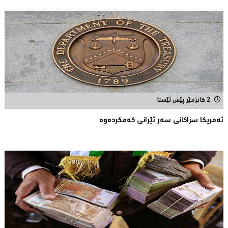
2 کاتژمێر پێش ئێستا
ئه‌مریكا سزاكانی سه‌ر ئێرانی كه‌مكرده‌وه‌