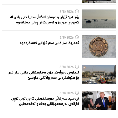
6/8/2026
رۆیتەرز: ئێران و عومان لەگەڵ سەپاندنی باجن لە
گەرووی هورمز و ئەمریکاش ڕەتی دەکاتەوە
6/8/2026
ئه‌مریكا سزاكانی سه‌ر ئێرانی كه‌مكرده‌وه‌
6/8/2026
ئیدارەى دەوڵەت: دژى بەکارهێنانى خاکی عێراقین
بۆ هێرشکردنى سەر وڵاتانی هاوسێ
6/8/2026
تڕەمپ: سەرقاڵى دروستکردنی گەورەترین تۆڕى
کارگەى بەرهەمهێنانى چەک و تەقەمەنین