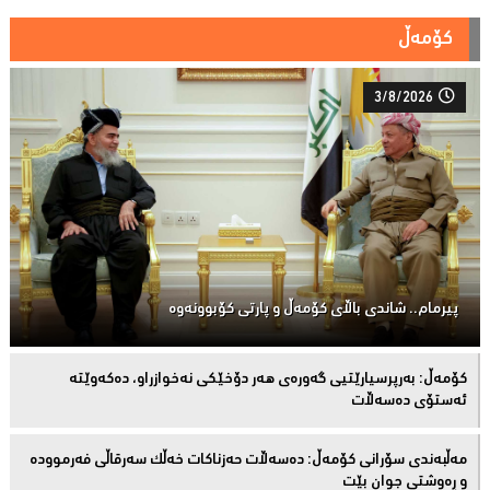
کۆمەڵ
3/8/2026
پیرمام.. شاندی باڵای كۆمه‌ڵ و پارتی كۆبوونه‌وه‌
كۆمەڵ: بەرپرسیارێتیی گەورەی هەر دۆخێکی نەخوازراو، دەكەوێتە
ئەستۆی دەسەڵات
مەڵبەندى سۆرانى کۆمەڵ: دەسەڵات حەزناکات خەڵک سەرقاڵى فەرموودە
و ڕەوشتى جوان بێت