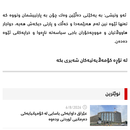
ئەو وتیشی: بە یەكێتی دەڵێین وەك چۆن بە پارتییشمان وتووە كە
تەنها ئێوە نین لەم هەرێمەدا و خەڵك و پارتی دیكەش هەیە، دواجار
هاووڵاتیان و مووچەخۆران باجی سیاسەتە ناڕەوا و خراپەكانی ئێوە
دەدەن.
لە تۆڕە کۆمەڵایەتیەکان شەیری بکە
نوێترین
6/8/2026
عێراق داوایەکی یاسایی لە کۆمپانیایه‌كی
دەرمانیى ئوردنی بردەوە