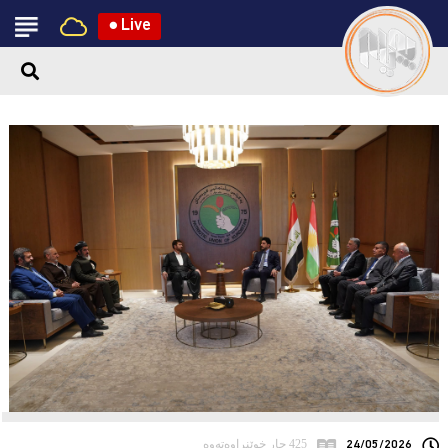
●
Live
24/05/2026
425 جار خوێنراوەتەوە