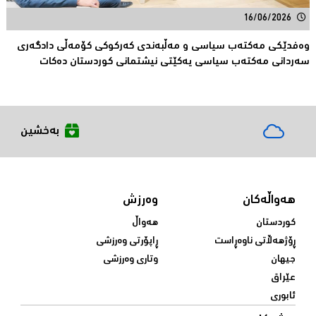
16/06/2026
وەفدێکی مەکتەب سیاسی و مەڵبەندی کەرکوکی کۆمەڵی دادگەری
سەردانی مەکتەب سیاسی یەکێتی نیشتمانی کوردستان دەکات
بەخشین
هەواڵەکان
وەرزش
کوردستان
هەواڵ
ڕۆژهەڵاتی ناوەڕاست
ڕاپۆرتی وەرزشی
جیهان
وتاری وەرزشی
عێراق
ئابوری