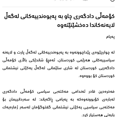
كۆمەڵی دادگەری چاو بە پەیوەندییەكانی لەگەڵ
لایەنەكاندا دەخشێنێتەوە
پەیام
لە چوارچێوەی پێداچوونەوە بە پەیوەندییەكانی لەگەڵ پارت و لایەنە
سیاسییەكانی هەرێمی كوردستان، ئەمڕۆ شاندێكی باڵای كۆمەڵی
دادگەریی كوردستان لە شاری سلێمانی لەگەڵ یەكێتی نیشتمانی
كوردستان كۆ بووەوە.
فەخرەدین قادر ئەندامی مەكتەبی سیاسی كۆمەڵی دادگەری
لەبارەی كۆبوونەوەكە بە پەیامی ڕاگەیاند: لە سەردانییمان بۆ
مەكتەبی سیاسیی یەكێتی نیشتمانی گفتوگۆمان لەسەر ژمارەیەك
بابەتی هەستیار كرد.