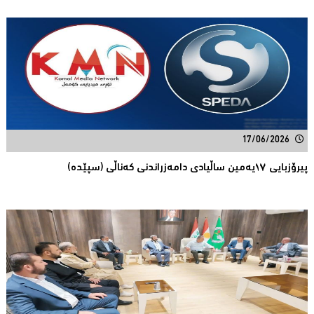
17/06/2026
پیرۆزبایی ١٧یەمین ساڵیادی دامەزراندنی کەناڵی (سپێدە)