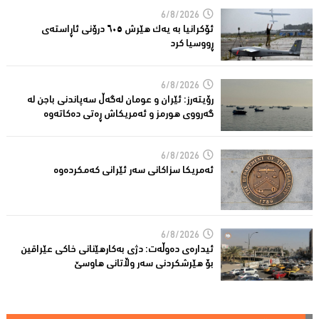
6/8/2026
ئۆکرانیا بە یەک هێرش ٦٠٥ درۆنی ئاڕاستەى
ڕووسیا کرد
6/8/2026
رۆیتەرز: ئێران و عومان لەگەڵ سەپاندنی باجن لە
گەرووی هورمز و ئەمریکاش ڕەتی دەکاتەوە
6/8/2026
ئه‌مریكا سزاكانی سه‌ر ئێرانی كه‌مكرده‌وه‌
6/8/2026
ئیدارەى دەوڵەت: دژى بەکارهێنانى خاکی عێراقین
بۆ هێرشکردنى سەر وڵاتانی هاوسێ