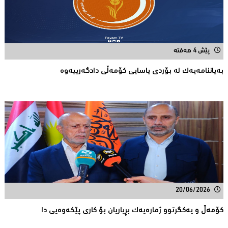
پێش 4 هەفتە
بەیاننامەیەک لە بۆردی یاسایی کۆمەڵی دادگەرییەوە
20/06/2026
كۆمەڵ و یەكگرتوو ژمارەیەك بڕیاریان بۆ كاری پێكەوەیی دا