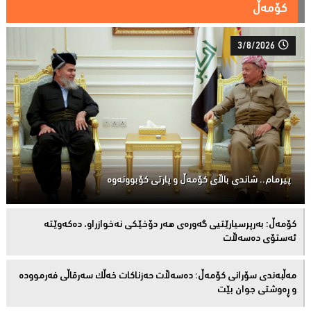
کۆمەڵ
3/8/2026
پیرمام.. شاندی باڵای كۆمه‌ڵ و پارتی كۆبوونه‌وه‌
كۆمەڵ: بەرپرسیارێتیی گەورەی هەر دۆخێکی نەخوازراو، دەكەوێتە
ئەستۆی دەسەڵات
مەڵبەندى سۆرانى کۆمەڵ: دەسەڵات حەزناکات خەڵک سەرقاڵى فەرموودە
و ڕەوشتى جوان بێت