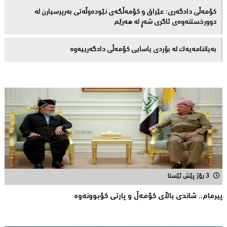
کۆمەڵى دادگەرى: عێراق و كۆمەڵگەی نێودەوڵەتی بەرپرسیارن لە
دوورخستنەوەى ئاگری شەڕ لە هەرێم
بەیاننامەیەک لە بۆردی یاسایی کۆمەڵی دادگەرییەوە
3 رۆژ پێش ئێستا
پیرمام.. شاندی باڵای كۆمه‌ڵ و پارتی كۆبوونه‌وه‌