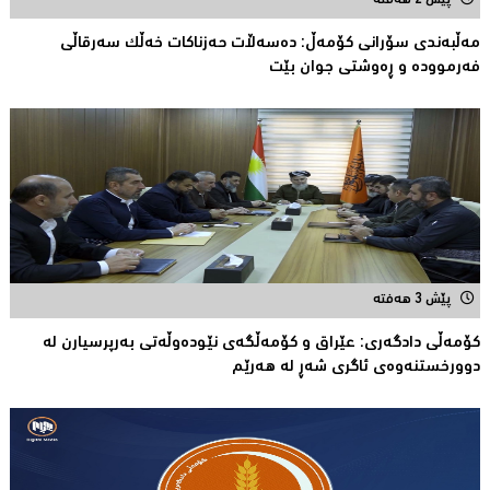
پێش 2 هەفتە
مەڵبەندى سۆرانى کۆمەڵ: دەسەڵات حەزناکات خەڵک سەرقاڵى
فەرموودە و ڕەوشتى جوان بێت
پێش 3 هەفتە
کۆمەڵى دادگەرى: عێراق و كۆمەڵگەی نێودەوڵەتی بەرپرسیارن لە
دوورخستنەوەى ئاگری شەڕ لە هەرێم