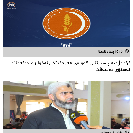
5 رۆژ پێش ئێستا
كۆمەڵ: بەرپرسیارێتیی گەورەی هەر دۆخێکی نەخوازراو، دەكەوێتە
ئەستۆی دەسەڵات