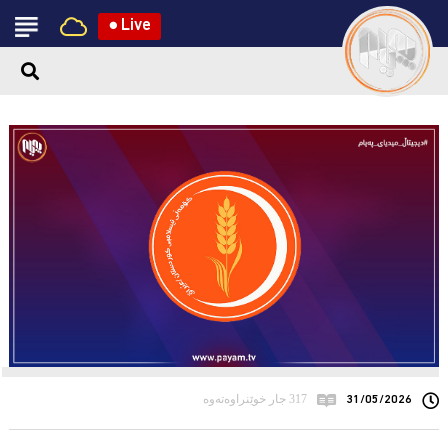
●
Live
31/05/2026
317 جار خوێنراوەتەوە