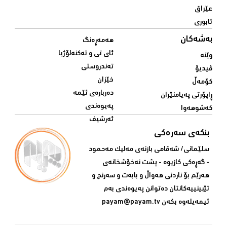
عێراق
ئابوری
بەشەکان
هەمەڕەنگ
ئای تی و تەکنەلۆژیا
وێنە
تەندروستی
ڤیدیۆ
خێزان
کۆمەڵ
دەربارەی ئێمە
ڕاپۆرتی پەیامنێران
پەیوەندی
کەشوهەوا
ئەرشیف
بنکەی سەرەکی
سلێمانی/ شه‌قامی بازنه‌ی مه‌لیک مه‌حمود
- گه‌ڕه‌کی کازیوه‌ - پشت نه‌خۆشخانه‌ی‌
هه‌رێم بۆ ناردنی‌ هه‌واڵ و بابه‌ت و سه‌رنج و
تێبینییه‌كانتان ده‌توانن په‌یوه‌ندی‌ به‌م
ئیمه‌یله‌وه‌ بكه‌ن
payam@payam.tv