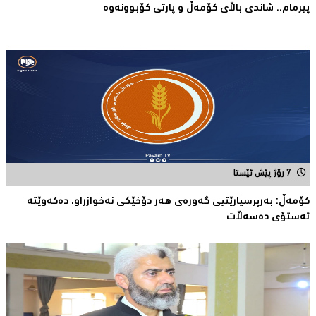
پیرمام.. شاندی باڵای كۆمه‌ڵ و پارتی كۆبوونه‌وه‌
7 رۆژ پێش ئێستا
كۆمەڵ: بەرپرسیارێتیی گەورەی هەر دۆخێکی نەخوازراو، دەكەوێتە
ئەستۆی دەسەڵات