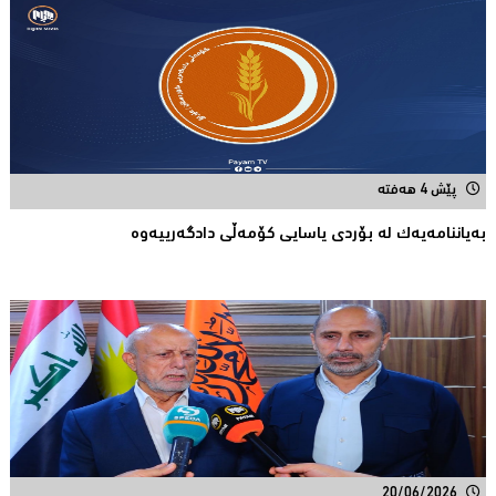
پێش 4 هەفتە
بەیاننامەیەک لە بۆردی یاسایی کۆمەڵی دادگەرییەوە
20/06/2026