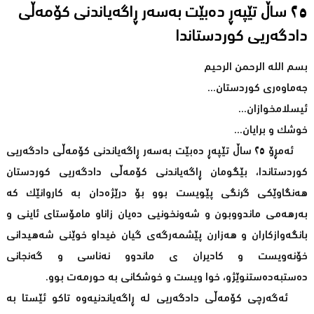
٢٥ ساڵ تێپەڕ دەبێت بەسەر ڕاگەیاندنی کۆمەڵی
دادگەریی کوردستاندا
بسم الله الرحمن الرحیم
جەماوەری کوردستان...
ئیسلامخوازان...
خوشک و برایان...
ئەمڕۆ ٢٥ ساڵ تێپەڕ دەبێت بەسەر ڕاگەیاندنی کۆمەڵی دادگەریی
کوردستاندا، بێگومان ڕاگەیاندنی کۆمەڵی دادگەریی کوردستان
ھەنگاوێکی گرنگی پێویست بوو بۆ درێژەدان بە کاروانێک کە
بەرھەمی ماندووبون و شەونخونیی دەیان زاناو مامۆستای ئاینی و
بانگەوازکاران و هەزارن پێشمەرگەی گیان فیداو خوێنی شەهیدانی
خۆنەویست و کادیران ی ماندوو نەناسی و گەنجانی
دەستبەدەستنوێژو، خوا ویست و خوشکانی بە حورمەت بوو.
ئەگەرچی کۆمەڵی دادگەریی لە ڕاگەیاندنیەوە تاکو ئێستا بە