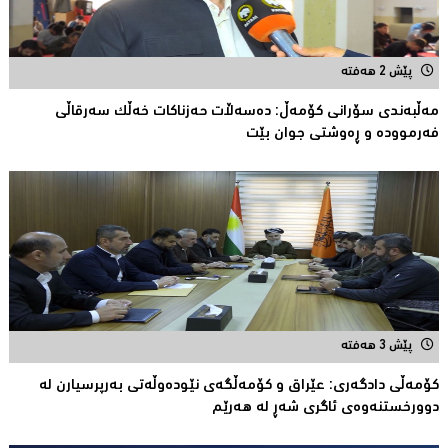
پێش 2 هەفتە
مەڵبەندى سۆرانى کۆمەڵ: دەسەڵات حەزناکات خەڵک سەرقاڵى
فەرموودە و ڕەوشتى جوان بێت
پێش 3 هەفتە
کۆمەڵى دادگەرى: عێراق و كۆمەڵگەی نێودەوڵەتی بەرپرسیارن لە
دوورخستنەوەى ئاگری شەڕ لە هەرێم