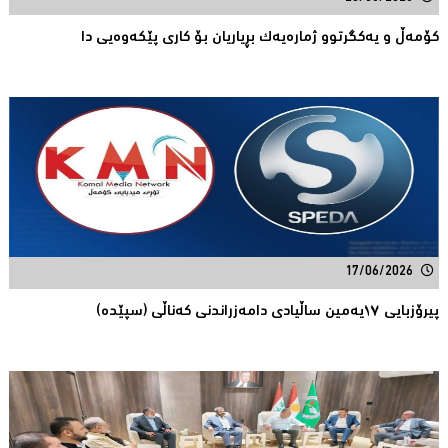
كۆمەڵ و یەكگرتوو ژمارەیەك بڕیاریان بۆ كاری پێكەوەیی دا
17/06/2026
پیرۆزبایی ١٧یەمین ساڵیادی دامەزراندنی کەناڵی (سپێدە)