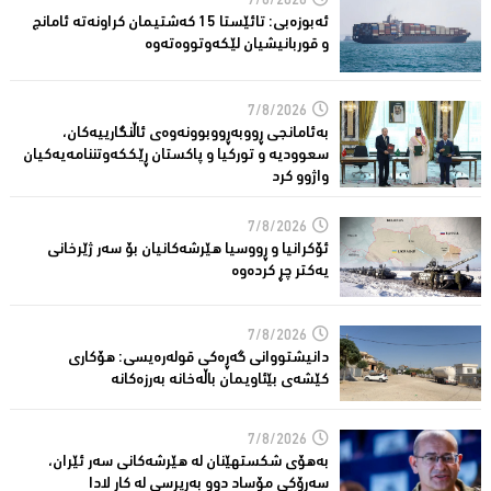
7/8/2026
ئەبوزەبی: تائێستا 15 كەشتیمان كراونەتە ئامانج
و قوربانیشیان لێكەوتووەتەوە
7/8/2026
بەئامانجی ڕووبەڕووبوونەوەی ئاڵنگارییەكان،
سعوودیە و توركیا و پاكستان ڕێككەوتننامەیەکیان
واژوو كرد
7/8/2026
ئۆكرانیا و ڕووسیا هێرشەكانیان بۆ سەر ژێرخانی
یەكتر چڕ كردەوە
7/8/2026
دانیشتووانى گەڕەكی قولەرەیسی: هۆکارى
کێشەى بێئاویمان باڵەخانە بەرزەكانە
7/8/2026
بەهۆى شکستهێنان لە هێرشەکانى سەر ئێران،
سەرۆكی مۆساد دوو بەرپرسی لە كار لادا