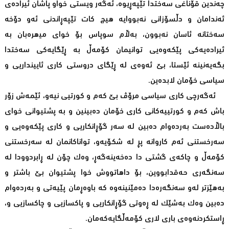
چەندین قۆناغی سەختدا تێپەڕیوە، ئەگەر ویستی خواو پاشان ئیرادەی
ئەندامان و دڵسۆزانی نەبووایە ھیچ کات تێپەڕاندنی ئەو دۆخە
سەختانە ئاسان نەبوون، بەڵام سوپاس بۆ خوای میھرەبان بە
ئیرادەیەکی پێکەوەیی توانیمان کۆمەڵ بە ڕێگایەکی سەختدا
بگەیەنینە ئێستا، بێ ئەوەی لە ڕێگای دروستی کاری ئایینداریی و
سیاسی خۆمان لابدەین.
ئەگەرچی کاری سیاسی مرۆڤ بێ کەم و کورتیی نیەو، ئێمەش زۆر
باش کەم و کورتییەکانی کاری خۆمان دەبینین و بە پشتیوانی خوای
باڵادەست بەردەوام دەبین لە سەر گۆڕانکاریی و کاری پێکەوەیی و
سەرخستنی ئەم کاروانە پڕ لە شکۆیەو، تواناکانمان لە سەرخستنی
کۆمەڵ و چاکەی گشتی دا دەخەینەگەڕ، وەک چۆن لە ڕابردوودا لە
سەنگەری حەقدابووین، بۆ داھاتووش خوا پشتیوان بێ باشتر و
بەھێزتر لەو سەنگەرەدا دەمێنینەوە کە باوەڕمان پێیەتی و بەردەوام
دەبین وەک بەشێک لە ڕەوتی گۆڕانکاریی و پاکسازیی و چاکسازیی و،
ڕاستکردنەوەی باری لاری کۆمەڵگایەکەمان.