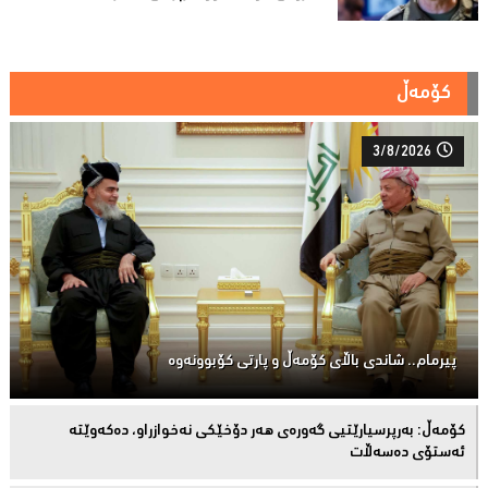
کۆمەڵ
3/8/2026
پیرمام.. شاندی باڵای كۆمه‌ڵ و پارتی كۆبوونه‌وه‌
كۆمەڵ: بەرپرسیارێتیی گەورەی هەر دۆخێکی نەخوازراو، دەكەوێتە
ئەستۆی دەسەڵات