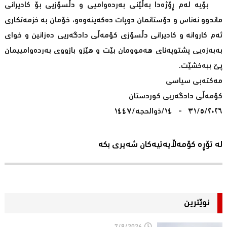
بۆیە لەم ڕۆژەدا بەڵێنی بەردەوامیی و دڵسۆزیی بۆ کادیرانی
ماندوو نەناس و دۆستانمان دوپات دەکەینەوەو، خۆمان بە خزمەتکاری
ئەم کاروانە و کادیرانی دڵسۆزی کۆمەڵی دادگەریی دەزانین و خوای
بەبەزەیی پشتوپەنای ھەموومان بێت و ھێزو بازووی بەردەوامییمان
پێ ببەخشێت.
مەکتەبی سیاسی
کۆمەڵی دادگەریی کوردستان
٣١/٥/٢٠٢٦ - ١٤/ذوالحجە/١٤٤٧
لە تۆڕە کۆمەڵایەتیەکان شەیری بکە
نوێترین