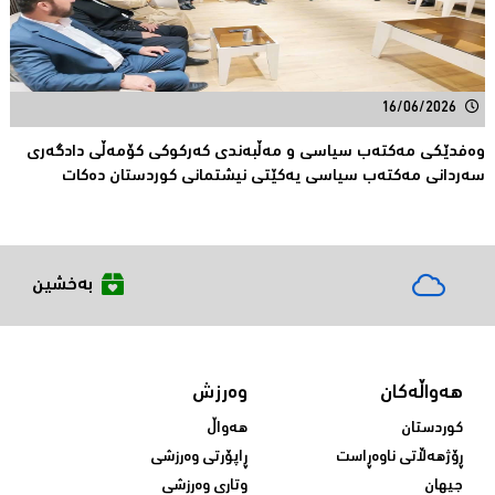
16/06/2026
وەفدێکی مەکتەب سیاسی و مەڵبەندی کەرکوکی کۆمەڵی دادگەری
سەردانی مەکتەب سیاسی یەکێتی نیشتمانی کوردستان دەکات
بەخشین
هەواڵەکان
وەرزش
کوردستان
هەواڵ
ڕۆژهەڵاتی ناوەڕاست
ڕاپۆرتی وەرزشی
جیهان
وتاری وەرزشی