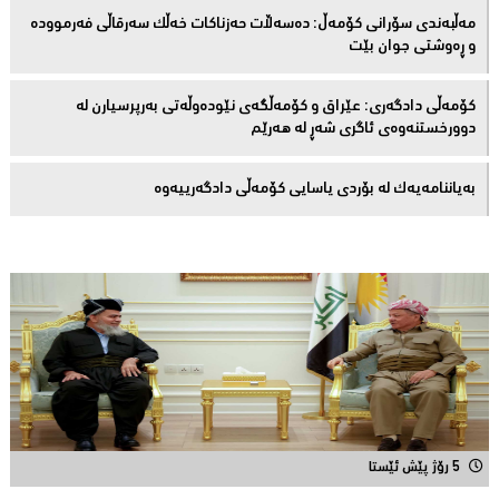
مەڵبەندى سۆرانى کۆمەڵ: دەسەڵات حەزناکات خەڵک سەرقاڵى فەرموودە
و ڕەوشتى جوان بێت
کۆمەڵى دادگەرى: عێراق و كۆمەڵگەی نێودەوڵەتی بەرپرسیارن لە
دوورخستنەوەى ئاگری شەڕ لە هەرێم
بەیاننامەیەک لە بۆردی یاسایی کۆمەڵی دادگەرییەوە
5 رۆژ پێش ئێستا