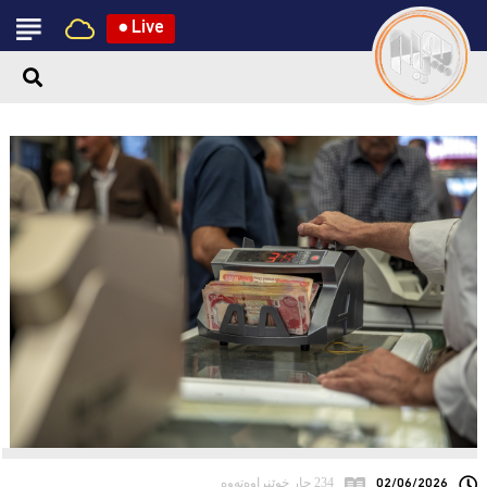
●
Live
02/06/2026
234 جار خوێنراوەتەوە