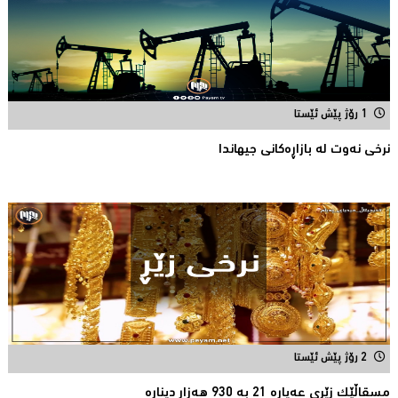
1 رۆژ پێش ئێستا
نرخى نەوت له‌ بازاڕه‌كانی جیهاندا
2 رۆژ پێش ئێستا
مسقاڵێک زێڕی عەیارە 21 بە 930 هەزار دینارە