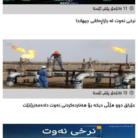
11 کاتژمێر پێش ئێستا
نرخى نەوت لە بازاڕەکانی جیهاندا
12 کاتژمێر پێش ئێستا
عێراق دوو هێڵى دیکە بۆ هەناردەکردنی نەوت دادەمەزرێنێت