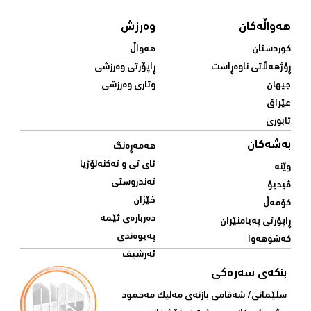
هەواڵەکان
وەرزش
کوردستان
هەواڵ
ڕۆژهەڵاتی ناوەڕاست
ڕاپۆرتی وەرزشی
جیهان
وتاری وەرزشی
عێراق
ئابوری
بەشەکان
هەمەڕەنگ
ئای تی و تەکنەلۆژیا
وێنە
تەندروستی
ڤیدیۆ
خێزان
کۆمەڵ
دەربارەی ئێمە
ڕاپۆرتی پەیامنێران
پەیوەندی
کەشوهەوا
ئەرشیف
بنکەی سەرەکی
سلێمانی/ شه‌قامی بازنه‌ی مه‌لیک مه‌حمود