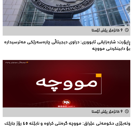
9 کاتژمێر پێش ئێستا
ڕاپۆرت؛ شاره‌زایانی ئابووری: دراوی دیجیتاڵی چاره‌سه‌رێكی مه‌ترسیداره‌
بۆ دابینكردنی مووچه‌
9 کاتژمێر پێش ئێستا
وتەبێژی حکومەتی عێراق: مووچە گرەنتی کراوە و نابێتە ٤٥ رۆژ جارێک