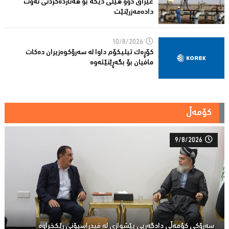
عێراق دوو هێڵى دیکە بۆ هەناردەکردنی نەوت
دادەمەزرێنێت
10/8/2026
کۆڕەک تیلیکۆم داوا لە سەرۆکوەزیران دەکات
مافیان بۆ بگەڕێنێتەوە
کۆمەڵ
9/8/2026
سەرۆكی كۆمەڵى دادگەریی پێشوازی لە فیدراسیۆنی ڕێكخراوە