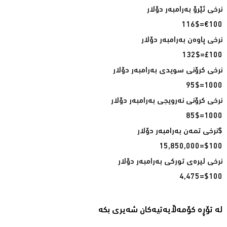
€100=116$
£100=132$
1000=95$
1000=85$
$100=15,850,000
$100=4,475
لە تۆڕە کۆمەڵایەتیەکان شەیری بکە