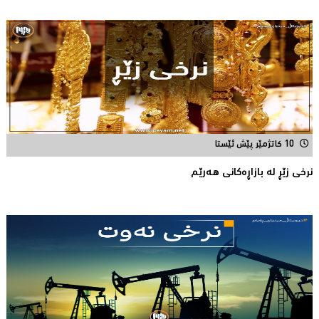
10 کاتژمێر پێش ئێستا
نرخى زێڕ له‌ بازاڕه‌كانی هه‌رێم