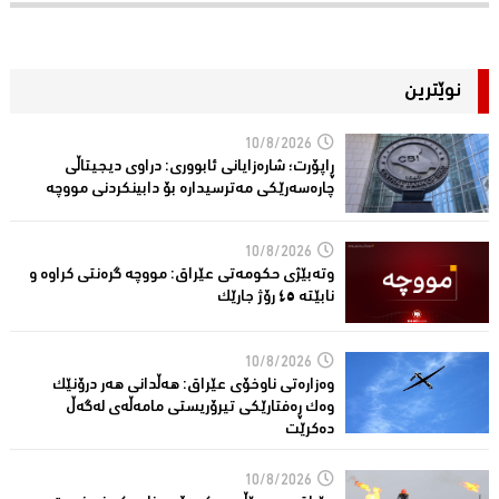
نوێترین
10/8/2026
ڕاپۆرت؛ شاره‌زایانی ئابووری: دراوی دیجیتاڵی
چاره‌سه‌رێكی مه‌ترسیداره‌ بۆ دابینكردنی مووچه‌
10/8/2026
وتەبێژی حکومەتی عێراق: مووچە گرەنتی کراوە و
نابێتە ٤٥ رۆژ جارێک
10/8/2026
وەزارەتی ناوخۆی عێراق: هەڵدانی هەر درۆنێک
وەک ڕەفتارێکی تیرۆریستی مامەڵەی لەگەڵ
دەکرێت
10/8/2026