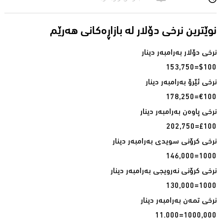
نوێترین نرخی دۆلار له‌ بازاڕه‌كانی هه‌رێم
$100=153,750
€100=178,250
£100=202,750
1000=146,000
1000=130,000
1000,000=11.000