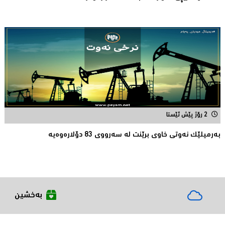
2 رۆژ پێش ئێستا
بەرمیلێک نەوتى خاوى برێنت لە سەرووى 83 دۆلارەوەیە
بەخشین