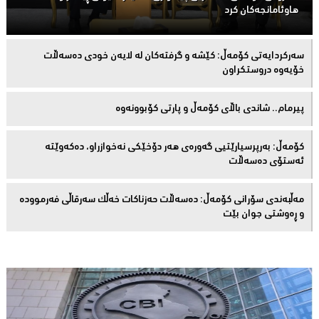
هاوئامانجەكان کرد
سەركردایەتی كۆمەڵ: كێشە و گرفتەكان لە لایەن خودی دەسەڵات
خۆیەوە دروستكراون
پیرمام.. شاندی باڵای كۆمه‌ڵ و پارتی كۆبوونه‌وه‌
كۆمەڵ: بەرپرسیارێتیی گەورەی هەر دۆخێکی نەخوازراو، دەكەوێتە
ئەستۆی دەسەڵات
مەڵبەندى سۆرانى کۆمەڵ: دەسەڵات حەزناکات خەڵک سەرقاڵى فەرموودە
و ڕەوشتى جوان بێت