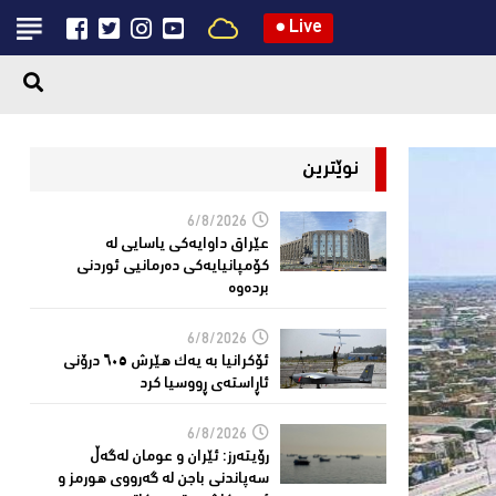
●
Live
نوێترین
6/8/2026
عێراق داوایەکی یاسایی لە
کۆمپانیایه‌كی دەرمانیى ئوردنی
بردەوە
6/8/2026
ئۆکرانیا بە یەک هێرش ٦٠٥ درۆنی
ئاڕاستەى ڕووسیا کرد
6/8/2026
رۆیتەرز: ئێران و عومان لەگەڵ
سەپاندنی باجن لە گەرووی هورمز و