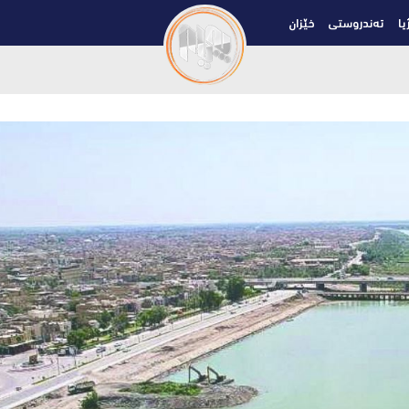
یا
تەندروستی
خێزان