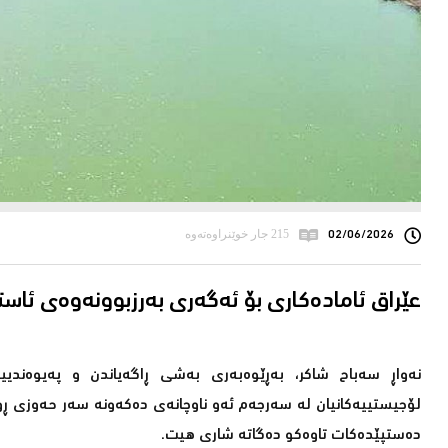
02/06/2026
215 جار خوێنراوەتەوە
نەواڕ سەباح شاکر، بەڕێوەبەری بەشی ڕاگەیاندن و پەیوەندییەک
لۆجیستییەکانیان لە سەرجەم ئەو ناوچانەی دەکەونە سەر حەوزی ڕووب
دەستپێدەکات تاوەکو دەگاتە شاری هیت.