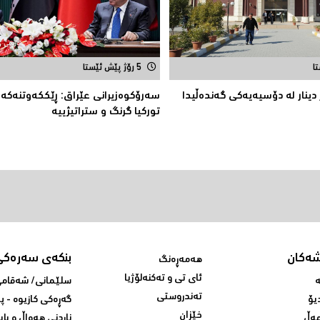
5 رۆژ پێش ئێستا
 20 ملیار دینار لە دۆسیەیەكی گەندەڵیدا
سەرۆكوەزیرانی عێراق: ڕێككەوتنەکە
توركیا گرنگ و ستراتیژییە
شەکان
بنکەی سەرەکی
هەمەڕەنگ
ئای تی و تەکنەلۆژیا
ە
سلێمانی/ شه‌قامی 
تەندروستی
یۆ
گه‌ڕه‌کی کازیوه‌ - 
خێزان
ەڵ
ناردنی‌ هه‌واڵ و باب