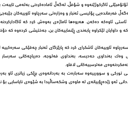
ی ئۆتۆمبێلی ئاگرکوژێنەوە و شۆفڵ، لەگەڵ ئامادەکردنی بەلەمی تایبەت ب
گەڵ فەرماندەیی پۆلیسی ئەنبار و وەزارەتی سەرچاوە ئاوییەکان جێبەجێ
ئاستی ئاوەکە دەکەن. هەروەها ئاماژەی بەوەش کرد کە ئاگادارکردن
 و داوایان لێکراوە پابەندی ڕێنماییەکان بن، جەختیشی کردەوە کە دۆخە
ەرچاوە ئاوییەکان ئاشکرای کرد کە پارێزگای ئەنبار چەقێکی سەرەکیی
ژیی وەک بەنداوی حەدیسە، بەنداوی فەلوجە، دەریاچەکانی سەرسار 
کەمکردنەوەی مەترسییەکانی لافاو.
نی تورکی و سوورییەوە سەبارەت بە بەردانەوەی بڕێکی زیاتری ئاو بەرە
انی ئەو زێدەڕۆییانەی لە ماوەی وشکەساڵیدا بە شێوەی نایاسایی بۆ 