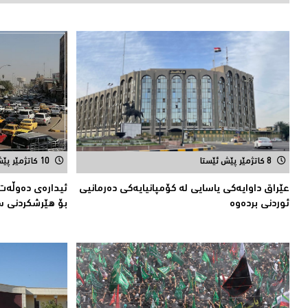
8 کاتژمێر پێش ئێستا
10 کاتژمێر پێش ئێستا
عێراق داوایەکی یاسایی لە کۆمپانیایه‌كی دەرمانیى
ئیدارەى دەوڵەت:
ئوردنی بردەوە
بۆ هێرشکردنى س