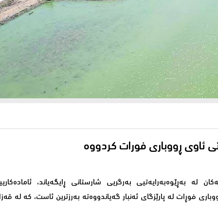
ان لە بەڕێوەبەرایەتیی بەرگریی شارستانی ڕایگەیاند، ئامادەکاری
اری فوڕات لە پارێزگای ئەنبار گەیاندووەتە بەرزترین ئاست، کە لە قەز