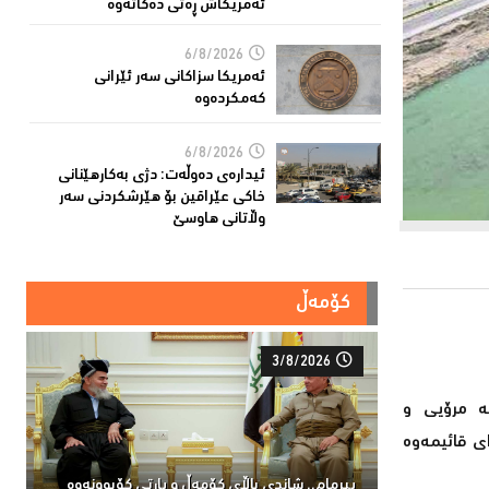
ئەمریکاش ڕەتی دەکاتەوە
6/8/2026
ئه‌مریكا سزاكانی سه‌ر ئێرانی
كه‌مكرده‌وه‌
6/8/2026
ئیدارەى دەوڵەت: دژى بەکارهێنانى
خاکی عێراقین بۆ هێرشکردنى سەر
وڵاتانی هاوسێ
کۆمەڵ
3/8/2026
یە مرۆیی و
ای قائیمەوە
پیرمام.. شاندی باڵای كۆمه‌ڵ و پارتی كۆبوونه‌وه‌