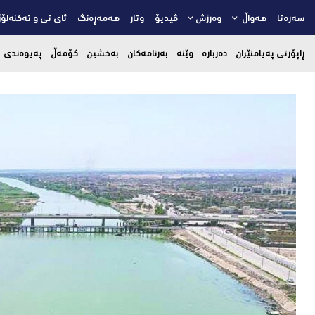
سەرەتا
هەواڵ
وەرزش
ڤیدیۆ
وتار
هەمەڕەنگ
ئای تی و تەکنەلۆژ
ڕاپۆرتی پەیامنێران
دەربارە
وێنە
بەرنامەکان
بەخشین
کۆمەڵ
پەیوەندی