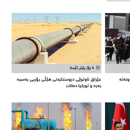
4 رۆژ پێش ئێستا
نه‌ته‌
عێراق تاوتوێی دروستكردنی هێڵی بۆریی بەسرە
بەرە و توركیا دەکات