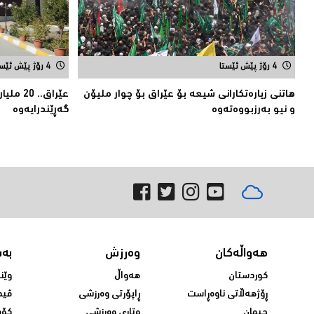
4 رۆژ پێش ئێستا
4 رۆژ پێش ئێستا
هاتنی زیارەتكارانی شیعە بۆ عێراق بۆ چوار ملیۆن
عێراق..
و نیو بەرزبووەتەوە
گەڕێندرایەوە
هەواڵەکان
وەرزش
بە
کوردستان
هەواڵ
وێن
ڕۆژهەڵاتی ناوەڕاست
ڕاپۆرتی وەرزشی
ڤید
جیهان
وتاری وەرزشی
کۆم