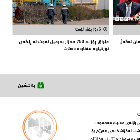
5 رۆژ پێش ئێستا
مان لەگەڵ
عێراق ڕۆژانە 750 هەزار بەرمیل نەوت لە ڕێگەی
توركیاوە هەناردە دەكات
بەخشین
بازنه‌ی مه‌لیک مه‌حمود -
پشت نه‌خۆشخانه‌ی‌ هه‌رێم بۆ
ه‌ت و سه‌رنج و تێبینییه‌كانتان