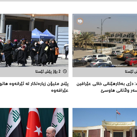
2 رۆژ پێش ئێستا
 دژى بەکارهێنانى خاکی عێراقین
پێنج ملیۆن زیاره‌تكار له‌ ئێرانه‌وه‌ هاتوو
ەر وڵاتانی هاوسێ
عێراقه‌وه‌