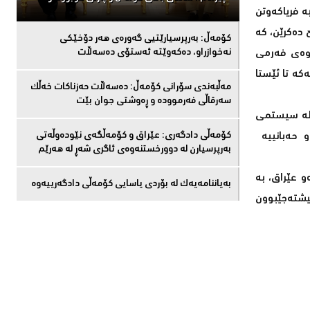
ە فریاکەوتن
 دەکرێن، کە
كۆمەڵ: بەرپرسیارێتیی گەورەی هەر دۆخێکی
ەوەی فەرمی
نەخوازراو، دەكەوێتە ئەستۆی دەسەڵات
کە تا ئێستا
مەڵبەندى سۆرانى کۆمەڵ: دەسەڵات حەزناکات خەڵک
سەرقاڵى فەرموودە و ڕەوشتى جوان بێت
ە لە سیستمی
و حەبانییە
کۆمەڵى دادگەرى: عێراق و كۆمەڵگەی نێودەوڵەتی
بەرپرسیارن لە دوورخستنەوەى ئاگری شەڕ لە هەرێم
و عێراق، بە
بەیاننامەیەک لە بۆردی یاسایی کۆمەڵی دادگەرییەوە
نیشتەجێبوون