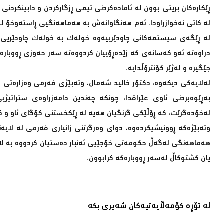
ڕێکارەکان بریتی بوون لە ئامادەکردنی تیمی ڕزگارکردن و دابینکردن
لە کاتی نەخوازراودا. ئەم هەنگاوانەش بە هەماهەنگیی ڕاستەوخۆ لە
لە ڕێگەی سیستمەکانی چاودێرییەوە خولەک بە خولەک چاودێریی 
دراوەتە ئەو کەسانەی کە زێدەڕۆییان کردووەتە سەر حەوزی ڕووبارەکە
جێگیرە و لەژێر کۆنترۆڵدایە.
لەلایەکی دیکەوە، دکتۆر خالید شەمال، وتەبێژی فەرمی وەزارەتی س
بەڕێوەبردنی ئاوی عێراقدا، چونکە چەندین دامەزراوەی ستراتی
لەخۆدەگرێت، کە ڕۆڵێکی گرنگیان هەیە لە ڕێکخستنی کۆگای ئاو و 
وتەبێژەکە ڕوونیشیکردەوە، دوای وەرگرتنی زانیاری فەرمی لە لایە
هەماهەنگی لەگەڵ حکومەتی خۆجێیی ئەنبار دەستیان کردووە بە لاد
یان کشتوکاڵ لەسەر ڕووبارەکە کرابوون.
لە تۆڕە کۆمەڵایەتیەکان شەیری بکە