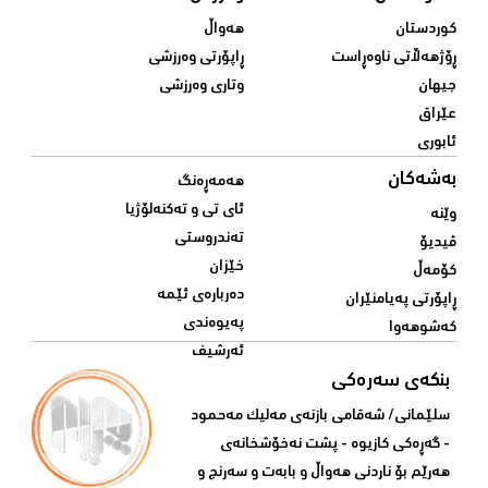
کوردستان
هەواڵ
ڕۆژهەڵاتی ناوەڕاست
ڕاپۆرتی وەرزشی
جیهان
وتاری وەرزشی
عێراق
ئابوری
بەشەکان
هەمەڕەنگ
ئای تی و تەکنەلۆژیا
وێنە
تەندروستی
ڤیدیۆ
خێزان
کۆمەڵ
دەربارەی ئێمە
ڕاپۆرتی پەیامنێران
پەیوەندی
کەشوهەوا
ئەرشیف
بنکەی سەرەکی
سلێمانی/ شه‌قامی بازنه‌ی مه‌لیک مه‌حمود
- گه‌ڕه‌کی کازیوه‌ - پشت نه‌خۆشخانه‌ی‌
هه‌رێم بۆ ناردنی‌ هه‌واڵ و بابه‌ت و سه‌رنج و