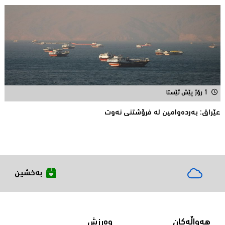
1 رۆژ پێش ئێستا
عێراق: به‌رده‌وامین له‌ فرۆشتنی نه‌وت
بەخشین
هەواڵەکان
وەرزش