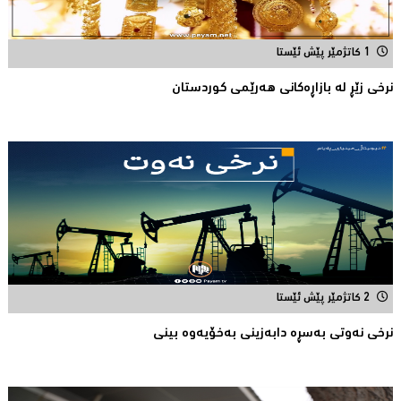
1 کاتژمێر پێش ئێستا
نرخی زێڕ له‌ بازاڕه‌كانی هه‌رێمی كوردستان
2 کاتژمێر پێش ئێستا
نرخی نه‌وتی به‌سڕه‌ دابه‌زینی به‌خۆیه‌وه‌ بینی