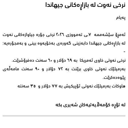
نرخى نەوت لە بازاڕەکانی جیهاندا
پەیام
ئەمڕۆ سێشەممە ‎٧‎ـی تەمووزی ‎٢٠٢٦‎ نرخى جۆرە جیاوازەکانى نەوت
لە بازاڕەکانى جیهاندا دابەزینی گەورەی بەخۆیەوە بینی و بەمجۆرەیە:
-
نرخى نەوتى خاوى ئەمریکا بە ‎٦٩‎ دۆلار و ‎٦٠‎ سەنت دەفرۆشرێت.
بەرمیلێک نەوتى خاوى برێنت بە ‎٧٢‎ دۆلار و ‎٩٠‎ سەنت مامەڵەى
پێوەدەکرێت.
هاوکات بەرمیلێک نەوتی ئۆپیکیش بە ‎٧٧‎ دۆلار و ‎٣٥‎ سەنتە
لە تۆڕە کۆمەڵایەتیەکان شەیری بکە