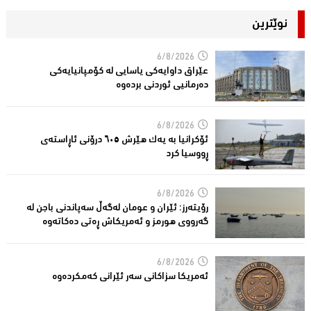
نوێترین
6/8/2026
عێراق داوایەکی یاسایی لە کۆمپانیایه‌كی
دەرمانیى ئوردنی بردەوە
6/8/2026
ئۆکرانیا بە یەک هێرش ٦٠٥ درۆنی ئاڕاستەى
ڕووسیا کرد
6/8/2026
رۆیتەرز: ئێران و عومان لەگەڵ سەپاندنی باجن لە
گەرووی هورمز و ئەمریکاش ڕەتی دەکاتەوە
6/8/2026
ئه‌مریكا سزاكانی سه‌ر ئێرانی كه‌مكرده‌وه‌