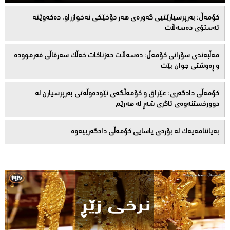
كۆمەڵ: بەرپرسیارێتیی گەورەی هەر دۆخێکی نەخوازراو، دەكەوێتە
ئەستۆی دەسەڵات
مەڵبەندى سۆرانى کۆمەڵ: دەسەڵات حەزناکات خەڵک سەرقاڵى فەرموودە
و ڕەوشتى جوان بێت
کۆمەڵى دادگەرى: عێراق و كۆمەڵگەی نێودەوڵەتی بەرپرسیارن لە
دوورخستنەوەى ئاگری شەڕ لە هەرێم
بەیاننامەیەک لە بۆردی یاسایی کۆمەڵی دادگەرییەوە