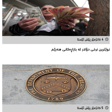
4 کاتژمێر پێش ئێستا
نوێترین نرخی دۆلار له‌ بازاڕه‌كانی هه‌رێم
5 کاتژمێر پێش ئێستا