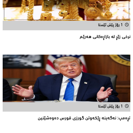
1 رۆژ پێش ئێستا
نرخى زێڕ له‌ بازاڕه‌كانی هه‌رێم
1 رۆژ پێش ئێستا
تڕه‌مپ: نه‌گه‌ینه‌ ڕێكه‌وتن گورزی قورس ده‌وه‌شێنین