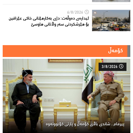
6/8/2026
ئیدارەى دەوڵەت: دژى بەکارهێنانى خاکی عێراقین
بۆ هێرشکردنى سەر وڵاتانی هاوسێ
کۆمەڵ
3/8/2026
پیرمام.. شاندی باڵای كۆمه‌ڵ و پارتی كۆبوونه‌وه‌