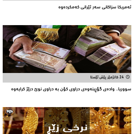
ئه‌مریكا سزاكانی سه‌ر ئێرانی كه‌مكرده‌وه‌
24 کاتژمێر پێش ئێستا
سووریا.. واده‌ی گۆڕینه‌وه‌ی دراوی كۆن به‌ دراوی نوێ درێژ كرایه‌وه‌