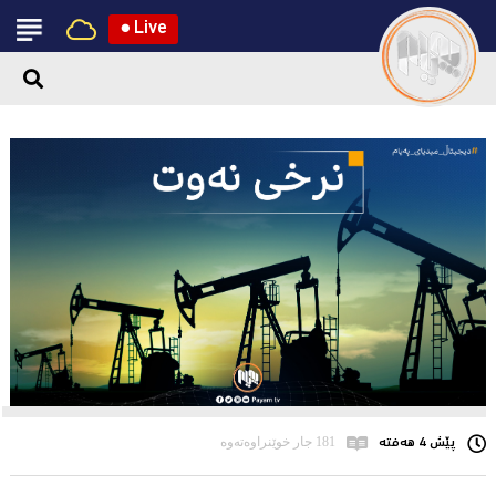
●
Live
پێش 4 هەفتە
181 جار خوێنراوەتەوە