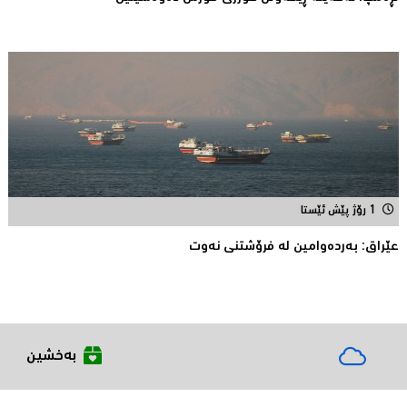
1 رۆژ پێش ئێستا
عێراق: به‌رده‌وامین له‌ فرۆشتنی نه‌وت
بەخشین