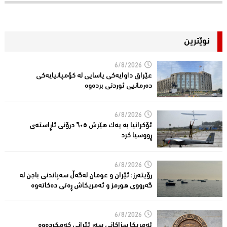
نوێترین
6/8/2026
عێراق داوایەکی یاسایی لە کۆمپانیایه‌كی
دەرمانیى ئوردنی بردەوە
6/8/2026
ئۆکرانیا بە یەک هێرش ٦٠٥ درۆنی ئاڕاستەى
ڕووسیا کرد
6/8/2026
رۆیتەرز: ئێران و عومان لەگەڵ سەپاندنی باجن لە
گەرووی هورمز و ئەمریکاش ڕەتی دەکاتەوە
6/8/2026
ئه‌مریكا سزاكانی سه‌ر ئێرانی كه‌مكرده‌وه‌