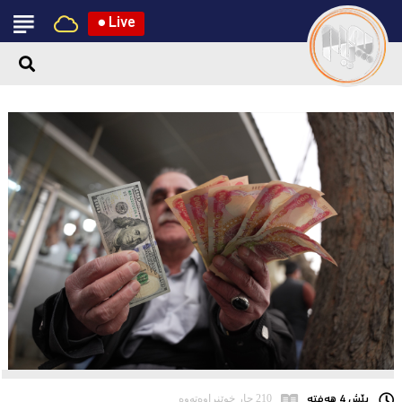
●
Live
پێش 4 هەفتە
210 جار خوێنراوەتەوە