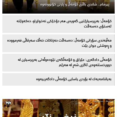
پیرمام.. شاندی باڵای كۆمه‌ڵ و پارتی كۆبوونه‌وه‌
كۆمەڵ: بەرپرسیارێتیی گەورەی هەر دۆخێکی نەخوازراو، دەكەوێتە
ئەستۆی دەسەڵات
مەڵبەندى سۆرانى کۆمەڵ: دەسەڵات حەزناکات خەڵک سەرقاڵى فەرموودە
و ڕەوشتى جوان بێت
کۆمەڵى دادگەرى: عێراق و كۆمەڵگەی نێودەوڵەتی بەرپرسیارن لە
دوورخستنەوەى ئاگری شەڕ لە هەرێم
بەیاننامەیەک لە بۆردی یاسایی کۆمەڵی دادگەرییەوە