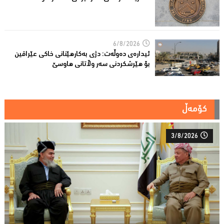
6/8/2026
ئیدارەى دەوڵەت: دژى بەکارهێنانى خاکی عێراقین
بۆ هێرشکردنى سەر وڵاتانی هاوسێ
کۆمەڵ
3/8/2026