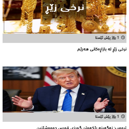
1 رۆژ پێش ئێستا
نرخى زێڕ له‌ بازاڕه‌كانی هه‌رێم
1 رۆژ پێش ئێستا
تڕه‌مپ: نه‌گه‌ینه‌ ڕێكه‌وتن گورزی قورس ده‌وه‌شێنین