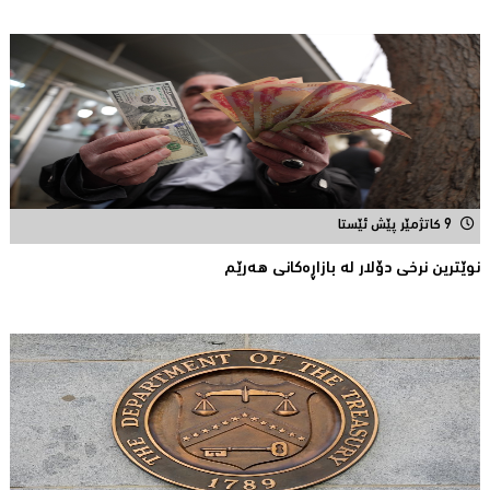
9 کاتژمێر پێش ئێستا
نوێترین نرخی دۆلار له‌ بازاڕه‌كانی هه‌رێم