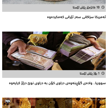
10 کاتژمێر پێش ئێستا
ئه‌مریكا سزاكانی سه‌ر ئێرانی كه‌مكرده‌وه‌
1 رۆژ پێش ئێستا
سووریا.. واده‌ی گۆڕینه‌وه‌ی دراوی كۆن به‌ دراوی نوێ درێژ كرایه‌وه‌