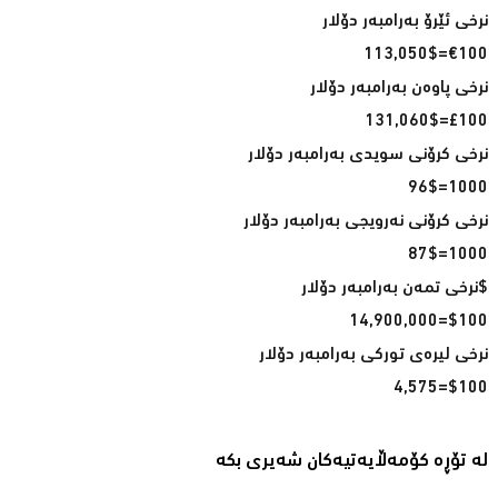
€100=113,050$
£100=131,060$
1000=96$
1000=87$
$100=14,900,000
$100=4,575
لە تۆڕە کۆمەڵایەتیەکان شەیری بکە