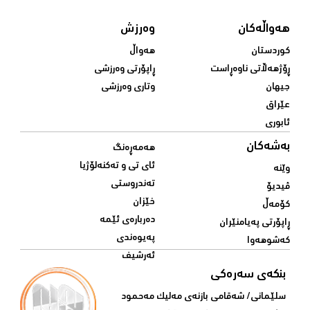
هەواڵەکان
وەرزش
کوردستان
هەواڵ
ڕۆژهەڵاتی ناوەڕاست
ڕاپۆرتی وەرزشی
جیهان
وتاری وەرزشی
عێراق
ئابوری
بەشەکان
هەمەڕەنگ
ئای تی و تەکنەلۆژیا
وێنە
تەندروستی
ڤیدیۆ
خێزان
کۆمەڵ
دەربارەی ئێمە
ڕاپۆرتی پەیامنێران
پەیوەندی
کەشوهەوا
ئەرشیف
بنکەی سەرەکی
سلێمانی/ شه‌قامی بازنه‌ی مه‌لیک مه‌حمود