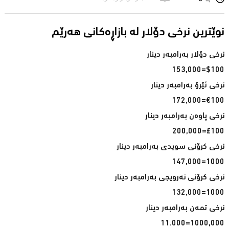
نوێترین نرخی دۆلار له‌ بازاڕه‌كانی هه‌رێم
$100=153,000
€100=172,000
£100=200,000
1000=147,000
1000=132,000
1000,000=11.000