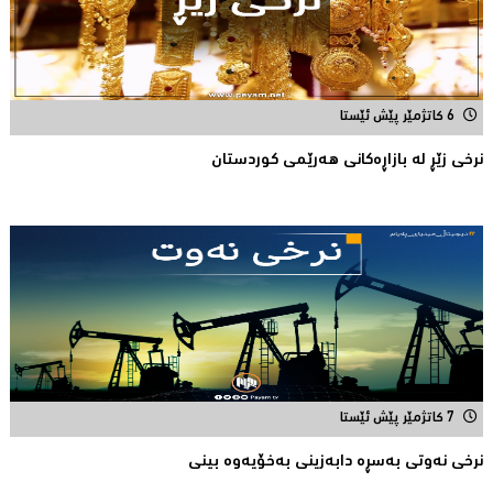
6 کاتژمێر پێش ئێستا
نرخی زێڕ له‌ بازاڕه‌كانی هه‌رێمی كوردستان
7 کاتژمێر پێش ئێستا
نرخی نه‌وتی به‌سڕه‌ دابه‌زینی به‌خۆیه‌وه‌ بینی