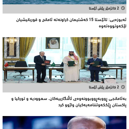
2 کاتژمێر پێش ئێستا
ئەبوزەبی: تائێستا 15 كەشتیمان كراونەتە ئامانج و قوربانیشیان
لێكەوتووەتەوە
2 کاتژمێر پێش ئێستا
بەئامانجی ڕووبەڕووبوونەوەی ئاڵنگارییەكان، سعوودیە و توركیا و
پاكستان ڕێككەوتننامەیەکیان واژوو كرد