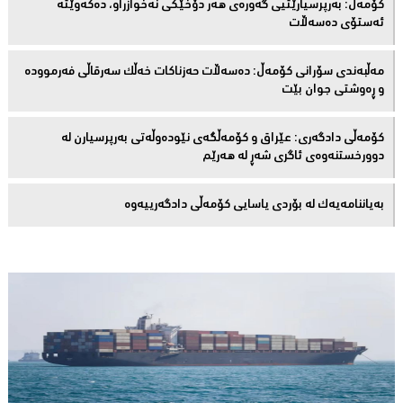
كۆمەڵ: بەرپرسیارێتیی گەورەی هەر دۆخێکی نەخوازراو، دەكەوێتە
ئەستۆی دەسەڵات
مەڵبەندى سۆرانى کۆمەڵ: دەسەڵات حەزناکات خەڵک سەرقاڵى فەرموودە
و ڕەوشتى جوان بێت
کۆمەڵى دادگەرى: عێراق و كۆمەڵگەی نێودەوڵەتی بەرپرسیارن لە
دوورخستنەوەى ئاگری شەڕ لە هەرێم
بەیاننامەیەک لە بۆردی یاسایی کۆمەڵی دادگەرییەوە