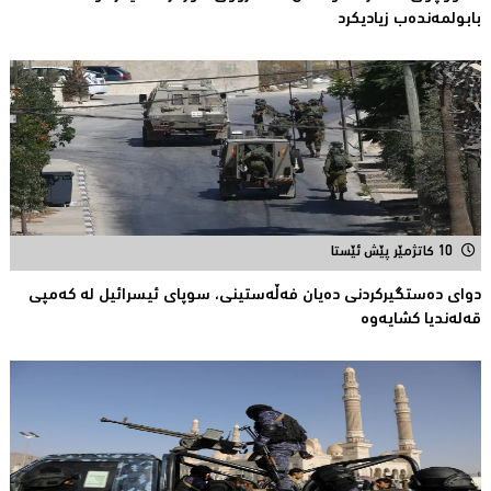
بابولمەندەب زیادیكرد
10 کاتژمێر پێش ئێستا
دوای دەستگیركردنی دەیان فەڵەستینی، سوپای ئیسرائیل لە كەمپی
قەلەندیا كشایەوە