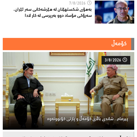
7/8/2026
بەهۆى شکستهێنان لە هێرشەکانى سەر ئێران،
سەرۆكی مۆساد دوو بەرپرسی لە كار لادا
کۆمەڵ
3/8/2026
پیرمام.. شاندی باڵای كۆمه‌ڵ و پارتی كۆبوونه‌وه‌