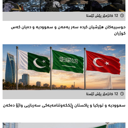
12 کاتژمێر پێش ئێستا
حوسییەكان هێرشیان كردە سەر یەمەن و سعوودیە و دەیان كەس
كوژران
12 کاتژمێر پێش ئێستا
سعوودیە و توركیا و پاكستان ڕێككەوتنامەیەكی سەربازیی واژۆ دەكەن