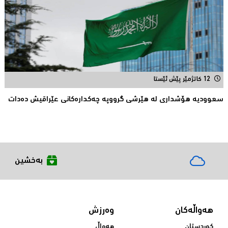
12 کاتژمێر پێش ئێستا
سعوودیە هۆشداری لە هێرشی گرووپە چەكدارەكانی عێراقیش دەدات
بەخشین
هەواڵەکان
وەرزش
کوردستان
هەواڵ