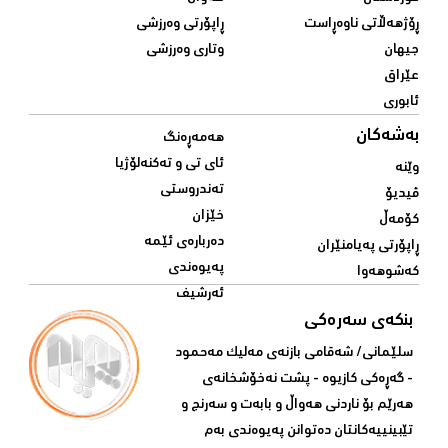
ڕۆژهەڵاتی ناوەڕاست
ڕاپۆرتی وەرزشی
جیهان
وتاری وەرزشی
عێراق
ئابوری
بەشەکان
هەمەڕەنگ
ئای تی و تەکنەلۆژیا
وێنە
تەندروستی
ڤیدیۆ
خێزان
کۆمەڵ
دەربارەی ئێمە
ڕاپۆرتی پەیامنێران
پەیوەندی
کەشوهەوا
ئەرشیف
بنکەی سەرەکی
سلێمانی/ شه‌قامی بازنه‌ی مه‌لیک مه‌حمود
- گه‌ڕه‌کی کازیوه‌ - پشت نه‌خۆشخانه‌ی‌
هه‌رێم بۆ ناردنی‌ هه‌واڵ و بابه‌ت و سه‌رنج و
تێبینییه‌كانتان ده‌توانن په‌یوه‌ندی‌ به‌م