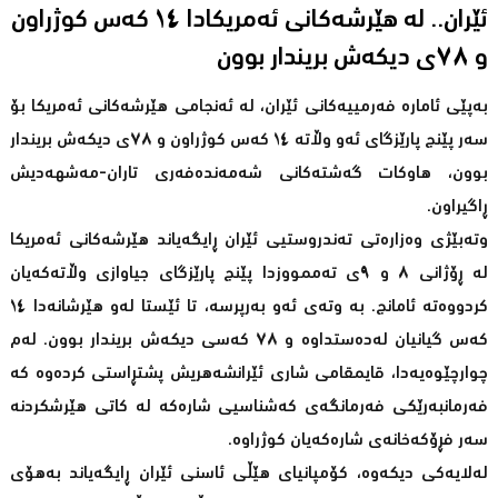
ئێران.. لە هێرشەکانی ئەمریکادا ١٤ کەس کوژراون
و ٧٨ی دیکەش بریندار بوون
بەپێی ئامارە فەرمییەکانی ئێران، لە ئەنجامی هێرشەکانی ئەمریکا بۆ
سەر پێنج پارێزگای ئەو وڵاتە ١٤ کەس کوژراون و ٧٨ی دیکەش بریندار
بوون، هاوکات گەشتەکانی شەمەندەفەری تاران-مەشهەدیش
ڕاگیراون.
وتەبێژی وەزارەتی تەندروستیی ئێران ڕایگەیاند هێرشەکانی ئەمریکا
لە ڕۆژانی ٨ و ٩ی تەممووزدا پێنج پارێزگای جیاوازی وڵاتەکەیان
کردووەتە ئامانج. بە وتەی ئەو بەرپرسە، تا ئێستا لەو هێرشانەدا ١٤
کەس گیانیان لەدەستداوە و ٧٨ کەسی دیکەش بریندار بوون. لەم
چوارچێوەیەدا، قایمقامی شاری ئێرانشەهریش پشتڕاستی کردەوە کە
فەرمانبەرێکی فەرمانگەی کەشناسیی شارەکە لە کاتی هێرشکردنە
سەر فڕۆکەخانەی شارەکەیان کوژراوە.
لەلایەکی دیکەوە، کۆمپانیای هێڵی ئاسنی ئێران ڕایگەیاند بەهۆی