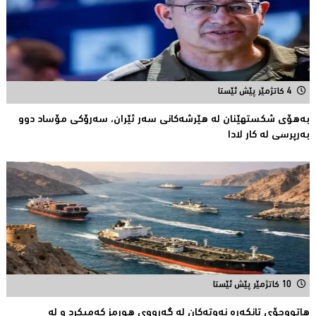
4 کاتژمێر پێش ئێستا
بەهۆى شکستهێنان لە هێرشەکانى سەر ئێران، سەرۆكی مۆساد دوو
بەرپرسی لە كار لادا
10 کاتژمێر پێش ئێستا
هاتووچۆی تانكەرە نەوتەكان لە گەرووی هورمز کەمیکرد و لە