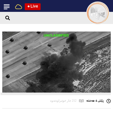
●
Live
پێش 4 هەفتە
212 جار خوێنراوەتەوە