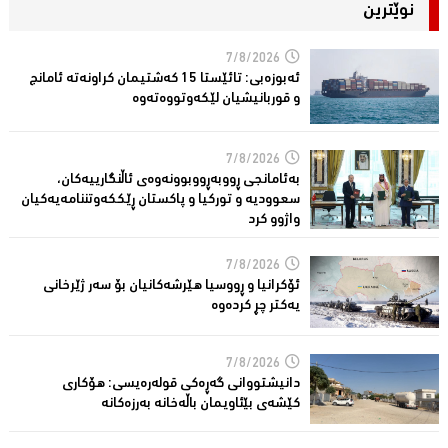
نوێترین
7/8/2026
ئەبوزەبی: تائێستا 15 كەشتیمان كراونەتە ئامانج
و قوربانیشیان لێكەوتووەتەوە
7/8/2026
بەئامانجی ڕووبەڕووبوونەوەی ئاڵنگارییەكان،
سعوودیە و توركیا و پاكستان ڕێككەوتننامەیەکیان
واژوو كرد
7/8/2026
ئۆكرانیا و ڕووسیا هێرشەكانیان بۆ سەر ژێرخانی
یەكتر چڕ كردەوە
7/8/2026
دانیشتووانى گەڕەكی قولەرەیسی: هۆکارى
کێشەى بێئاویمان باڵەخانە بەرزەكانە