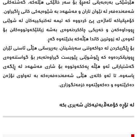
هێرشێکی بەرەبەیانی ئەمڕۆ بۆ سەر خاڵێکی هێڵەکە، گەشتەکانی
شەمەندەفەر لە نێوان تاران و مەشهەد بە شێوەیەکی کاتی ڕاگیراون.
کۆمپانیاکە ئاماژەی پێ کردووە کە تیمە تەکنیکییەکان لە شوێنی
ڕووداوەکەن و خەریکی چاککردنەوەی بەشە زیانلێکەوتووەکانن بۆ
ئەوەی لە زووترین کاتدا هێڵەکە بخرێتەوە گەڕ.
بۆ ڕێگریکردن لە دواکەوتنی سەرنشینان، بەرپرسانی هێڵی ئاسنی ئێران
ڕوونیانکردەوە کە ڕێوشوێنی پێویست گیراوەتەبەر بۆ گواستنەوەی
گەشتیارانی ئەو هێڵە پەککەوتووە بۆ شاری مەشهەد لە ڕێگەی
پاسەوە، تا ئەو کاتەی هێڵی شەمەندەفەرەکە بە تەواوی نۆژەن
دەکرێتەوە و دەکەوێتەوە خزمەتگوزاری.
لە تۆڕە کۆمەڵایەتیەکان شەیری بکە