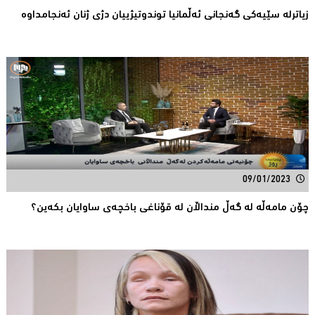
زیاترله‌ سێیه‌كی گه‌نجانی‌ ئه‌ڵمانیا توندوتیژییان دژی‌ ژنان ئه‌نجامداوه‌
09/01/2023
چۆن مامەڵە لە گەڵ منداڵان لە قۆناغی باخچەی ساوایان بکەین؟