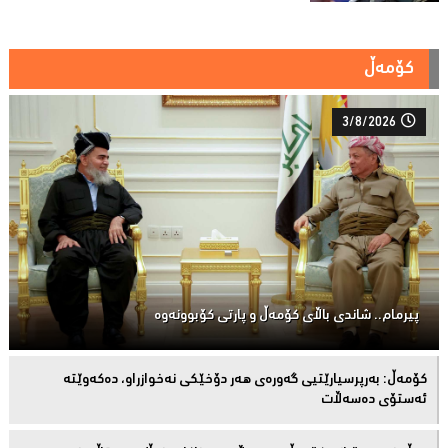
کۆمەڵ
3/8/2026
پیرمام.. شاندی باڵای كۆمه‌ڵ و پارتی كۆبوونه‌وه‌
كۆمەڵ: بەرپرسیارێتیی گەورەی هەر دۆخێکی نەخوازراو، دەكەوێتە
ئەستۆی دەسەڵات