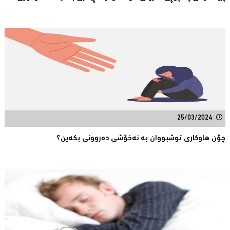
25/03/2024
چۆن هاوکاری توشبووان بە نەخۆشی دەروونی بکەین؟