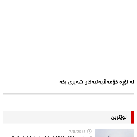
لە تۆڕە کۆمەڵایەتیەکان شەیری بکە
نوێترین
7/8/2026