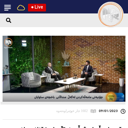
●
Live
09/01/2023
1602 جار خوێنراوەتەوە