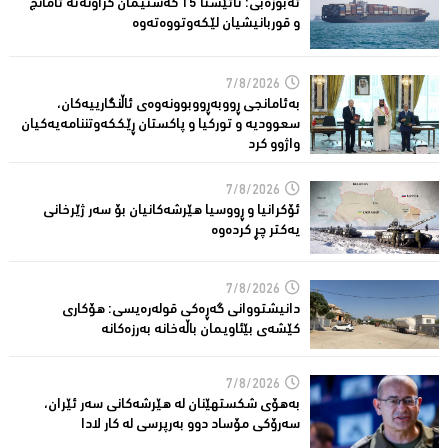
ئەبوزەبی: تائێستا 15 كەشتیمان كراونەتە ئامانج
و قوربانیشیان لێكەوتووەتەوە
7/8/2026
بەئامانجی ڕووبەڕووبوونەوەی ئاڵنگارییەكان،
سعوودیە و توركیا و پاكستان ڕێككەوتننامەیەکیان
واژوو كرد
7/8/2026
ئۆكرانیا و ڕووسیا هێرشەكانیان بۆ سەر ژێرخانی
یەكتر چڕ كردەوە
7/8/2026
دانیشتووانى گەڕەكی قولەرەیسی: هۆکارى
کێشەى بێئاویمان باڵەخانە بەرزەكانە
7/8/2026
بەهۆى شکستهێنان لە هێرشەکانى سەر ئێران،
سەرۆكی مۆساد دوو بەرپرسی لە كار لادا