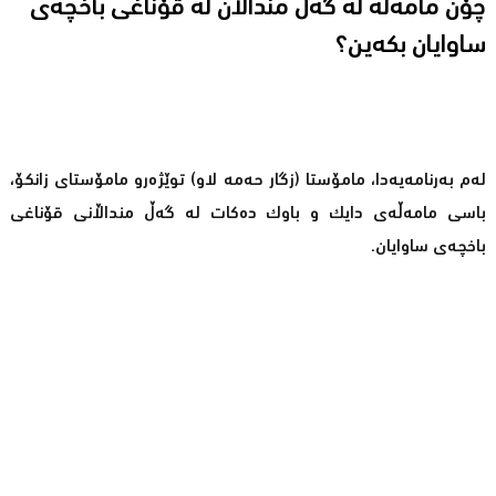
چۆن مامەڵە لە گەڵ منداڵان لە قۆناغی باخچەی
ساوایان بکەین؟
لەم بەرنامەیەدا، مامۆستا (زگار حەمە لاو) توێژەرو مامۆستای زانکۆ،
باسی مامەڵەی دایک و باوک دەکات لە گەڵ منداڵانی قۆناغی
باخچەی ساوایان.