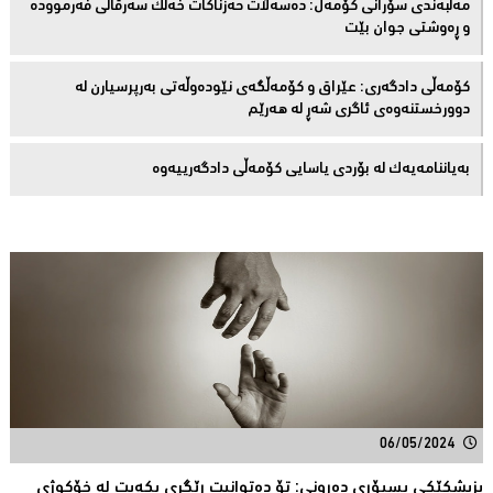
مەڵبەندى سۆرانى کۆمەڵ: دەسەڵات حەزناکات خەڵک سەرقاڵى فەرموودە
و ڕەوشتى جوان بێت
کۆمەڵى دادگەرى: عێراق و كۆمەڵگەی نێودەوڵەتی بەرپرسیارن لە
دوورخستنەوەى ئاگری شەڕ لە هەرێم
بەیاننامەیەک لە بۆردی یاسایی کۆمەڵی دادگەرییەوە
06/05/2024
پزیشکێکی پسپۆڕی دەرونی: تۆ دەتوانیت ڕێگری بکەیت لە خۆکوژی