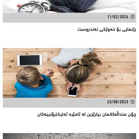
11/02/2024
رێنمایی بۆ خەوێکی تەندروست
23/08/2023
چۆن منداڵەکانمان بپارێزین لە ئامێرە ئەلیکترۆنییەکان