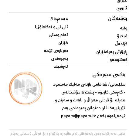
عێراق
ئابوری
بەشەکان
هەمەڕەنگ
ئای تی و تەکنەلۆژیا
وێنە
تەندروستی
ڤیدیۆ
خێزان
کۆمەڵ
دەربارەی ئێمە
ڕاپۆرتی پەیامنێران
پەیوەندی
کەشوهەوا
ئەرشیف
بنکەی سەرەکی
سلێمانی/ شه‌قامی بازنه‌ی مه‌لیک مه‌حمود
- گه‌ڕه‌کی کازیوه‌ - پشت نه‌خۆشخانه‌ی‌
هه‌رێم بۆ ناردنی‌ هه‌واڵ و بابه‌ت و سه‌رنج و
تێبینییه‌كانتان ده‌توانن په‌یوه‌ندی‌ به‌م
ئیمه‌یله‌وه‌ بكه‌ن
payam@payam.tv
مافی لەبەرگرتنەوەی بابەتەکانی ئەم ماڵپەڕە پارێزراوە بۆ کەناڵی ئاسمانی پەیام