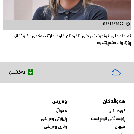
03/12/2022
ئەنجامدانى توندوتیژی دژی ئافره‌تان خاوه‌ندارێتییه‌كه‌ی بۆ وڵاتانی
ڕۆژئاوا ده‌گه‌ڕێته‌وه‌
بەخشین
هەواڵەکان
وەرزش
کوردستان
هەواڵ
ڕۆژهەڵاتی ناوەڕاست
ڕاپۆرتی وەرزشی
جیهان
وتاری وەرزشی