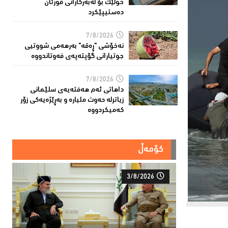
خولێک بۆ لەبەرکارانى قورئان
دەستیپێکرد
7/8/2026
نەخۆشی "ڕەقە" بەرهەمی شووتیی
جوتیارانی گۆپتەپەى فەوتاندووە
7/8/2026
داهاتی ئەم هه‌فته‌یەی سلێمانی
زیاترلە حەوت ملیارە و بەڕێژەیەکى زۆر
کەمیکردووە
کۆمەڵ
3/8/2026