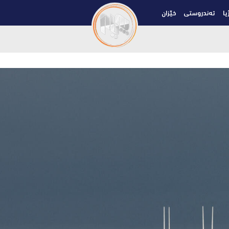
یا
تەندروستی
خێزان