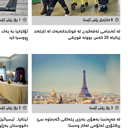
8 کاتژمێر پێش ئێستا
1 رۆژ پێش ئێستا
لە ئەنجامی تەقەكردن لە قوتابخانەیەك لە تایلەند
زیاترلە 20 كەس بوونە قوربانى
ڕووسیا کرد
3 رۆژ پێش ئێستا
3 رۆژ پێش ئێستا
لە فەڕەنسا بەهۆی بەرزی پلەکانی گەرماوە سێ
ئیتالیا.. ئیسرائی
ڕیاکتۆری ئەتۆمی له‌كار وه‌ستا
دانووستان به‌ڕێوه