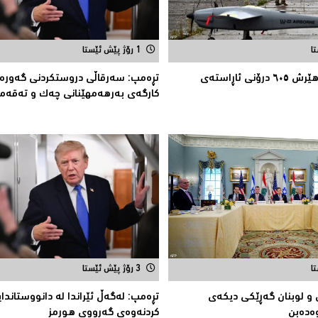
1 رۆژ پێش ئێستا
ئۆکرانیا بە یەک هێرش ٦٠٥ درۆنی ئاڕاستەى
تڕەمپ: سەرقاڵى دروستکردنی گەورەت
کارگەى بەرهەمهێنانى چەک و تەقەم
3 رۆژ پێش ئێستا
ل و لوبنان گه‌ڕێكی دیكه‌ی
تڕەمپ: لەگەڵ ئێراندا لە دانووستاندای
‌ده‌بن
کردنەوەى گەرووى هورمز