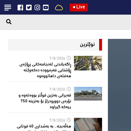
●
Live
نوێترین
7/8/2026
ڕاگەیاندنی ئەنجامەكانی پڕۆژەی
ڕۆشنایی فەرموودە دەکەوێتە
هەفتەی داهاتووەوە
7/8/2026
قەیرانى بەنزین قوڵتر بووەتەوە و
نۆرەی دوورودرێژ بۆ بەنزینە 750
ییەکە گیراوە
7/8/2026
هەڵەبجە.. بە بەشداری 40 قوتابی