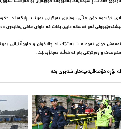
تاوتوێ دەكات. ڕاشیگەیاند: بەمزووانە كۆچبەران بۆ فەرەنسا سنوور
لای خۆیەوە جۆن هێڵی، وەزیری بەرگریی بەریتانیا ڕایگەیاند: حك
نیشتەجێبوونی ئەو كەسانە دابین بكات كە داوای مافی پەنابەری دە
ئەمەش دوای ئەوە هات بەشێك لە چالاكوان و هاووڵاتیانی بەریتان
حكومەت و وەرگرتنی باج لە خەڵك دەیانژیەنێت.
لە تۆڕە کۆمەڵایەتیەکان شەیری بکە