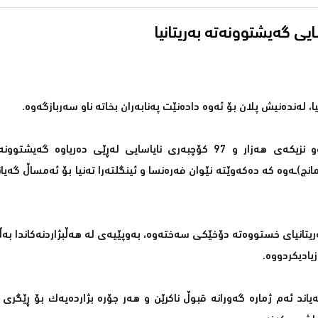
سایی گەیشتوونەتە بەریتانیا
ا، لەندەنیش پلان بۆ ئەوە دادەنێت پەنابەران بخاتە ناو سەربازگەوە.
وەزارەتی ناوخۆی بەریتانیا ڕایگەیاند، تەنیا ڕۆژی شەممەی ڕابردوو نزیكەی هەزار و 97 كۆچبەری نایاسایی لەڕێی 
یتانیای خستووەتە دۆخێكی سەختەوە، بەوپێیەی لە هەڵبژاردنەكاندا بەڵ
یادیكردووە.
یاند ئەم ژمارە گەورانە قبوڵ ناكرێن و هەر جۆرە بژاردەیەك بۆ ڕێگری 