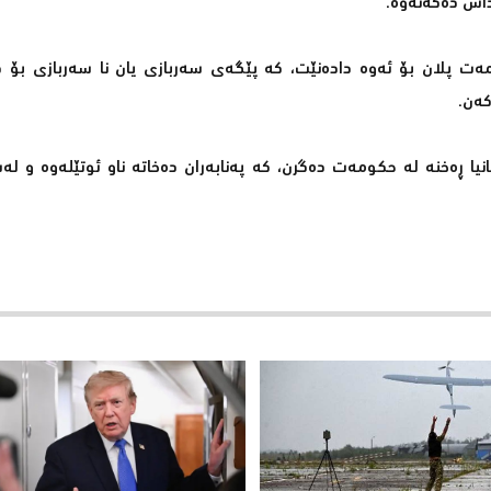
داش دەكەنەوە.
ومەت پلان بۆ ئەوە دادەنێت، كە پێگەی سەربازی یان نا سەربازی بۆ 
كەن.
یا ڕەخنە لە حكومەت دەگرن، كە پەنابەران دەخاتە ناو ئوتێلەوە و ل