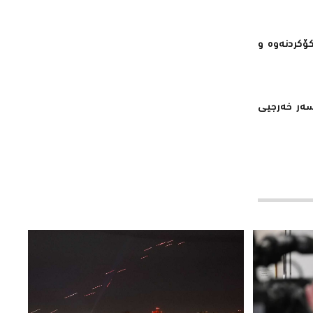
كۆكردنەوە و
ەسەر خەرجیی