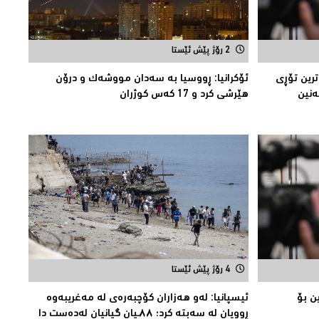
2 رۆژ پێش ئێستا
رین تۆڕى
ئۆكرانیا: ڕووسیا به‌ سه‌دان مووشه‌ك و درۆن
ەنین
هێرشی كرد و 17 كه‌س كوژران
4 رۆژ پێش ئێستا
ن بۆ
ئیسپانیا: لەو هەزاران کۆچبەرەی لە مەغریبەوە
ڕوویان لە سەبتە کرد؛ ٨٨ـیان گیانیان لەدەست دا