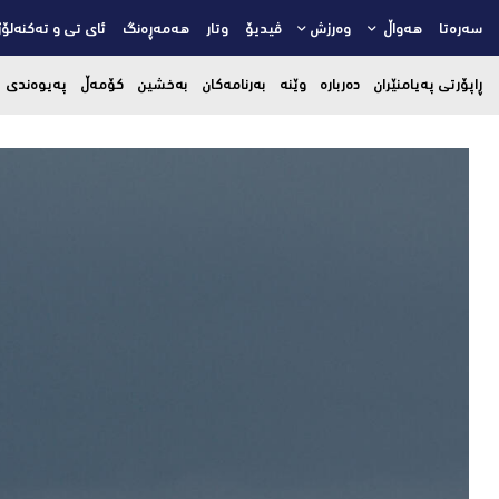
سەرەتا
هەواڵ
وەرزش
ڤیدیۆ
وتار
هەمەڕەنگ
ئای تی و تەکنەلۆژ
ڕاپۆرتی پەیامنێران
دەربارە
وێنە
بەرنامەکان
بەخشین
کۆمەڵ
پەیوەندی