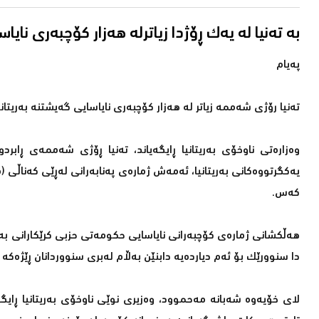
بە تەنیا لە یەک ڕۆژدا زیاترلە هەزار كۆچبەری نایا
پەیام
تەنیا رۆژی شەممە زیاتر لە هەزار كۆچبەری نایاسایی گەیشتنە بەریتانی
كەس.
هەڵكشانی ژمارەی كۆچبەرانی نایاسایی حكومەتی حزبی كرێكارانی بەر
دا سنوورێك بۆ ئەم دیاردەیە دابنێن بەڵام لەبری سنووردانان ڕێژەكە ز
لای خۆیەوە شەبانە مەحموود، وەزیری نوێی ناوخۆی بەریتانیا ڕایگە