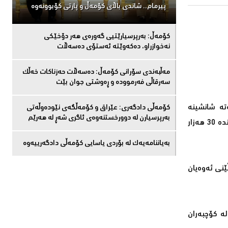
پیرمام.. شاندی باڵای كۆمه‌ڵ و پارتی كۆبوونه‌وه‌
كۆمەڵ: بەرپرسیارێتیی گەورەی هەر دۆخێکی
نەخوازراو، دەكەوێتە ئەستۆی دەسەڵات
مەڵبەندى سۆرانى کۆمەڵ: دەسەڵات حەزناکات خەڵک
سەرقاڵى فەرموودە و ڕەوشتى جوان بێت
دەریاوە گەیشتوونەتە شانشینە
کۆمەڵى دادگەرى: عێراق و كۆمەڵگەی نێودەوڵەتی
بەرپرسیارن لە دوورخستنەوەى ئاگری شەڕ لە هەرێم
یەكگرتووەكانی بەریتانیا، ئەمەش ژمارەی پەنابەرانی لەڕێی كەناڵی (مانچ)ـەوە كە دەكەوێتە نێوان فەرەنسا و ئینگلتەرا تەنیا بۆ ئەمساڵ گەیاندە 30 هەزار
بەیاننامەیەک لە بۆردی یاسایی کۆمەڵی دادگەرییەوە
ێنی ئەوەیان
لە كۆچبەران