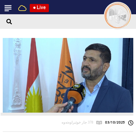
●
Live
03/10/2025
378 جار خوێنراوەتەوە