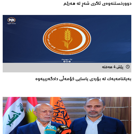
دوورخستنەوەى ئاگری شەڕ لە هەرێم
پێش 4 هەفتە
بەیاننامەیەک لە بۆردی یاسایی کۆمەڵی دادگەرییەوە