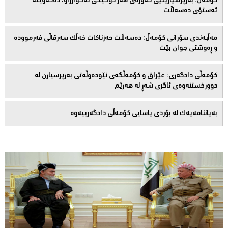
كۆمەڵ: بەرپرسیارێتیی گەورەی هەر دۆخێکی نەخوازراو، دەكەوێتە
ئەستۆی دەسەڵات
مەڵبەندى سۆرانى کۆمەڵ: دەسەڵات حەزناکات خەڵک سەرقاڵى فەرموودە
و ڕەوشتى جوان بێت
کۆمەڵى دادگەرى: عێراق و كۆمەڵگەی نێودەوڵەتی بەرپرسیارن لە
دوورخستنەوەى ئاگری شەڕ لە هەرێم
بەیاننامەیەک لە بۆردی یاسایی کۆمەڵی دادگەرییەوە