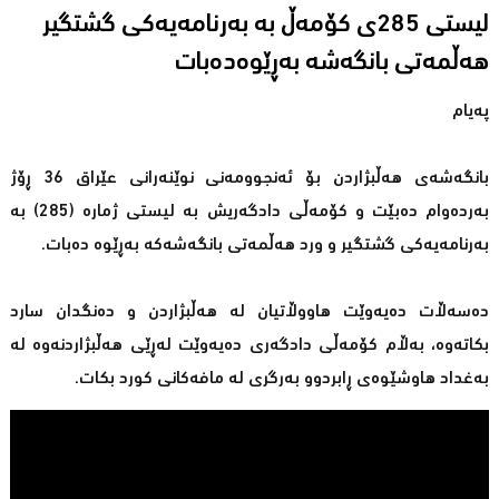
لیستى 285ى کۆمەڵ بە بەرنامەیەكی گشتگیر
هەڵمەتی بانگەشە بەڕێوەدەبات
پەیام
بانگەشەی هەڵبژاردن بۆ ئەنجوومەنی نوێنەرانی عێراق 36 ڕۆژ
بەردەوام دەبێت و كۆمەڵی دادگەریش بە لیستی ژمارە (285) بە
بەرنامەیەكی گشتگیر و ورد هەڵمەتی بانگەشەكە بەڕێوە دەبات.
دەسەڵات دەیەوێت هاووڵاتیان لە هەڵبژاردن و دەنگدان سارد
بكاتەوە، بەڵام كۆمەڵی دادگەری دەیەوێت لەڕێی هەڵبژاردنەوە لە
بەغداد هاوشێوەی ڕابردوو بەرگری لە مافەكانی كورد بكات.