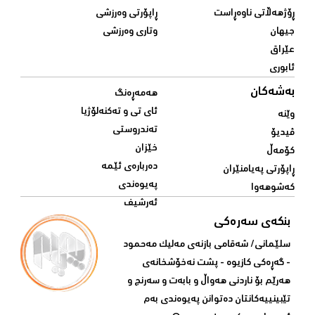
ڕۆژهەڵاتی ناوەڕاست
ڕاپۆرتی وەرزشی
جیهان
وتاری وەرزشی
عێراق
ئابوری
بەشەکان
هەمەڕەنگ
ئای تی و تەکنەلۆژیا
وێنە
تەندروستی
ڤیدیۆ
خێزان
کۆمەڵ
دەربارەی ئێمە
ڕاپۆرتی پەیامنێران
پەیوەندی
کەشوهەوا
ئەرشیف
بنکەی سەرەکی
سلێمانی/ شه‌قامی بازنه‌ی مه‌لیک مه‌حمود
- گه‌ڕه‌کی کازیوه‌ - پشت نه‌خۆشخانه‌ی‌
هه‌رێم بۆ ناردنی‌ هه‌واڵ و بابه‌ت و سه‌رنج و
تێبینییه‌كانتان ده‌توانن په‌یوه‌ندی‌ به‌م