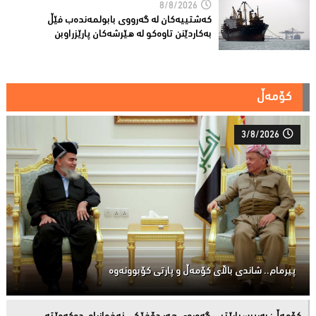
8/8/2026
کەشتییەکان لە گەرووى بابولمەندەب فێڵ
بەکاردێنن تاوەکو لە هێرشەکان پارێزراوبن
کۆمەڵ
3/8/2026
پیرمام.. شاندی باڵای كۆمه‌ڵ و پارتی كۆبوونه‌وه‌