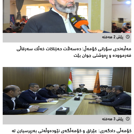
پێش 2 هەفتە
مەڵبەندى سۆرانى کۆمەڵ: دەسەڵات حەزناکات خەڵک سەرقاڵى
فەرموودە و ڕەوشتى جوان بێت
پێش 3 هەفتە
کۆمەڵى دادگەرى: عێراق و كۆمەڵگەی نێودەوڵەتی بەرپرسیارن لە