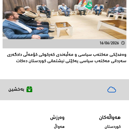
16/06/2026
وەفدێکی مەکتەب سیاسی و مەڵبەندی کەرکوکی کۆمەڵی دادگەری
سەردانی مەکتەب سیاسی یەکێتی نیشتمانی کوردستان دەکات
بەخشین
هەواڵەکان
وەرزش
کوردستان
هەواڵ