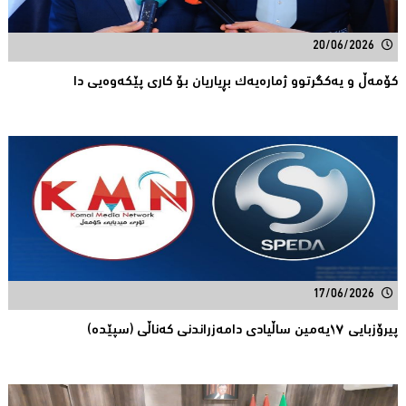
20/06/2026
كۆمەڵ و یەكگرتوو ژمارەیەك بڕیاریان بۆ كاری پێكەوەیی دا
17/06/2026
پیرۆزبایی ١٧یەمین ساڵیادی دامەزراندنی کەناڵی (سپێدە)