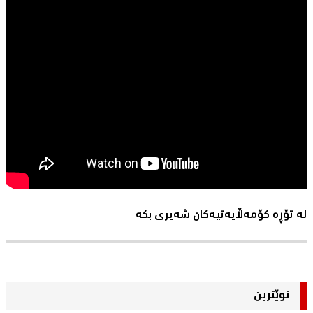
لە تۆڕە کۆمەڵایەتیەکان شەیری بکە
نوێترین