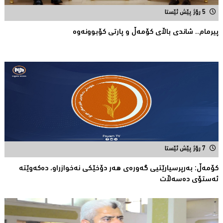
5 رۆژ پێش ئێستا
پیرمام.. شاندی باڵای كۆمه‌ڵ و پارتی كۆبوونه‌وه‌
7 رۆژ پێش ئێستا
كۆمەڵ: بەرپرسیارێتیی گەورەی هەر دۆخێکی نەخوازراو، دەكەوێتە
ئەستۆی دەسەڵات