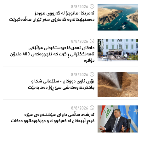
8/8/2026
ئەمریكا: هاتوچۆ لە گەرووی هورمز
دەستپێبكاتەوە گەمارۆی سەر ئێران هەڵدەگیرێت
8/8/2026
دادگای ئەمریكا دروستكردنی هۆڵێكی
ئاهەنگگێڕانی ڕاگرت كە تێچووەكەی 400 ملیۆن
دۆلارە
8/8/2026
بۆری ئاوی دووکان - سلێمانی شکا و
چاککردنەوەکەشى سێ ڕۆژ دەخایەنێت
8/8/2026
ئەرشەد ساڵحی داواى هێشتنەوەى هێزە
فیدڕاڵییەکان لە كەركووك و دوزخورماتوو دەکات