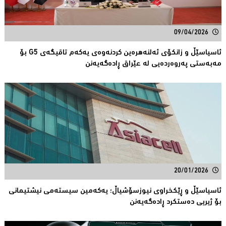
09/04/2026
ئاسیاسێڵ و زانکۆی ئەلنەهرەین کردنەوەی یەکەم تاقیگەی G5 بۆ
مەبەستی پەروەردەیی لە عێراق ڕادەگەیەنن
20/01/2026
ئاسیاسێڵ و ڕێکخراوی نیوزسۆشیاڵ؛ یەکەمین سیستەمی نیشتیمانی
بۆ ژیریی دەستکرد ڕادەگەیەنن