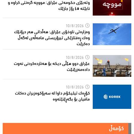
وتەبێژی حکومەتی عێراق: مووچە گرەنتی کراوە و
نابێتە ٤٥ رۆژ جارێک
10/8/2026
وەزارەتی ناوخۆی عێراق: هەڵدانی هەر درۆنێک
وەک ڕەفتارێکی تیرۆریستی مامەڵەی لەگەڵ
دەکرێت
10/8/2026
عێراق دوو هێڵى دیکە بۆ هەناردەکردنی نەوت
دادەمەزرێنێت
10/8/2026
کۆڕەک تیلیکۆم داوا لە سەرۆکوەزیران دەکات
مافیان بۆ بگەڕێنێتەوە
کۆمەڵ