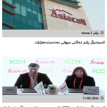
پێش 2 هەفتە
ئاسیاسێڵ پێنج خەڵاتی جیهانى بەدەستدەهێنێت
11/05/2026