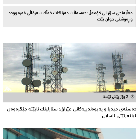
مەڵبەندى سۆرانى کۆمەڵ: دەسەڵات حەزناکات خەڵک سەرقاڵى فەرموودە
و ڕەوشتى جوان بێت
2 رۆژ پێش ئێستا
دەستەی میدیا و پەیوەندییەكانی عێراق: ستارلینك نابێتە جێگرەوەی
ئینتەرنێتی ئاسایی