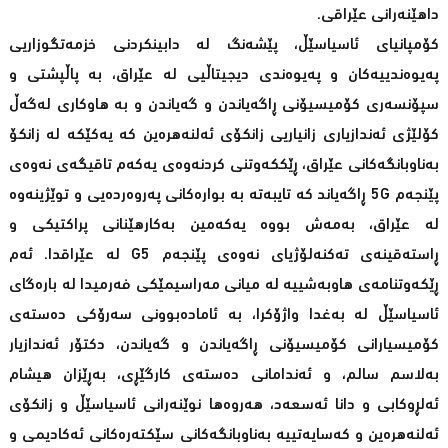
داهێنەرانی عێراقی.
کۆمپانیای ئاسیاسێڵ، پێشەنگ لە دابینکردنی خزمەتگوزاریی
پەیوەندییەکان و پەیوەندی دیجیتاڵیی لە عێراق، بە پاڵپشتی و
سپۆنسەری کۆمیسیۆنی ڕاگەیاندن و گەیاندن و بە هاوکاری لەگەڵ
کۆلێژی ئەندازیاری زانیاریی زانکۆی ئەلنەهرەین کە یەکێکە لە زانکۆ
بەناوبانگەکانی عێراق، ڕێککەوتنی کردنەوەی یەکەم تاقیگەی نەوەی
پێنجەم 5G ڕاگەیاند کە تایبەتە بە بوارەکانی پەروەردەیی و توێژینەوە
لە عێراق، بەمەش بووە یەکەمین بەکارهێنانی پراکتیکی و
ڕاستەقینەی تەکنەلۆژیای نەوەی پێنجەم G5 لە عێراقدا. ئەم
ڕێکەوتنامەی هاوبەشییە لە میانی مەراسیمێکی فەرمیدا لە بارەگای
ئاسیاسێڵ لە بەغدا واژۆکرا، بە ئامادەبوونی سەرۆکی دەستەی
کۆمیسیارانی کۆمیسیۆنی ڕاگەیاندن و گەیاندن، دکتۆر ئەندازیار
بەلاسم سالم، و ئەندامانی دەستەی کارگێڕی، بەڕێزان هیشام
ئەلڕوکابی و دانا ئەسعەد، هەروەها نوێنەرانی ئاسیاسێڵ و زانکۆی
ئەلنەهرەین و کەسایەتییە بەناوبانگەکانی سێکتەرەکانی ئەکادیمی و