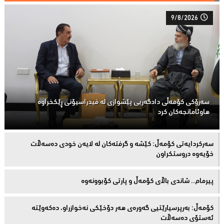
9/8/2026
سەرۆكی كۆمەڵى دادگەریی پێشوازی لە فیدراسیۆنی ڕێكخراوە
هاوئامانجەكان کرد
سەركردایەتی كۆمەڵ: كێشە و گرفتەكان لە لایەن خودی دەسەڵات
خۆیەوە دروستكراون
پیرمام.. شاندی باڵای كۆمه‌ڵ و پارتی كۆبوونه‌وه‌
كۆمەڵ: بەرپرسیارێتیی گەورەی هەر دۆخێکی نەخوازراو، دەكەوێتە
ئەستۆی دەسەڵات