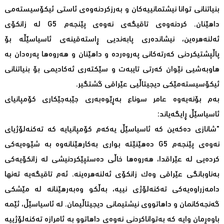
بنیاتنانی توانا نیشتمانییەکان و بەرزکردنەوەی ئاستی ئیکۆسیستەمی
داهێنان. کردنەوەی تاقیگەی نەوەی پێنجەم G5 لە زانکۆی
ئەلنەهرەین، نیشاندەری پابەندیی ڕاستەقینەی ئاسیاسێڵە بۆ
پاڵپشتیکردنی کەرتەکانی پەروەردە و داهێنان و هەروەها پەرەدان بە
هاوبەشیی نێوان کەرتی تایبەت و سێکتەری ئەکادیمی بۆ بنیاتنانی
ئیکۆسیستەمێکی دیجیتاڵیی عێراقی گشتگیر.
بەم بۆنەیەوە عامر سوناع بەڕێوەبەری جێبەجێکاری کۆمپانیای
ئاسیاسێڵ ڕایگەیاند:
"شانازی دەکەین کە ئاسیاسێڵ یەکەم کۆمپانیایە کە تەکنەلۆژیای
نەوەی پێنجەم G5 دەهێنێتە بواری بەکارهێنانەوە بە شێوەیەکی
کردەیی لە عێراقدا، هەروەها خاڵی دەستپێکردنیشی لە زانکۆیەکی
بەناوبانگی عێراقی وەک زانکۆی ئەلنەهرەینە. ئەم تاقیگەیە تەنها
دامەزراوەیەکی تەکنەلۆژی نییە، بەڵکو وەبەرهێنانە لە مێشکی
گەنجەکانمان و داهاتووی نیشتیمانی دیجیتاڵیمان. لە ئاسیاسێڵ، ئێمە
باوەڕمان وایە کە بەتواناکردنی نەوەی داهاتوو بە ئامرازە تەکنەلۆژییە