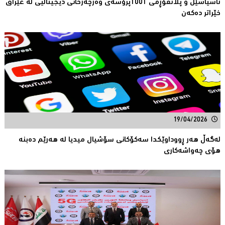
ئاسیاسێڵ و پلاتفۆڕمی 1001پرۆسەی وەرچەرخانی دیجیتاڵیی لە عێراق
خێراتر دەكەن
19/04/2026
لەگەڵ هەر ڕووداوێكدا سەكۆكانی سۆشیال میدیا لە هەرێم دەبنە
هۆی چەواشەكاری