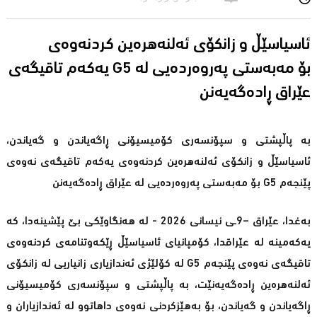
ئاسیاسێڵ و زانکۆی ئەلنەهرەین کردنەوەی
یەکەم تاقیگەی G5 بۆ مەبەستی پەروەردەیی لە
عێراق ڕادەگەیەنن
بە پاڵپشتی و سپۆنسەری کۆمیسیۆنی ڕاگەیاندن و گەیاندن،
ئاسیاسێڵ و زانکۆی ئەلنەهرەین کردنەوەی یەکەم تاقیگەی نەوەی
پێنجەم G5 بۆ مەبەستی پەروەردەیی لە عێراق ڕادەگەیەنن
بەغدا، عێراق –9ـی نیسانی 2026 - لە هەنگاوێکی بێ پێشینەدا، کە
یەکەمینە لە عێراقدا، کۆمپانیای ئاسیاسێڵ ڕێکەوتنامەی کردنەوەی
تاقیگەی نەوەی پێنجەم G5 لە کۆلێژی ئەندازیاری زانیاریی لە زانکۆی
ئەلنەهرەین ڕادەگەیەنێت، بە پاڵپشتی و سپۆنسەری کۆمیسیۆنی
ڕاگەیاندن و گەیاندن، بۆ بەهێزکردنی نەوەی داهاتوو لە ئەندازیاران و