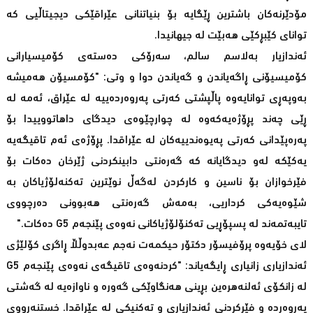
مۆدێرنەکان باشترین ڕێگایە بۆ بنیاتنانی عێراقێکی دیجیتاڵیی کە
توانای کێبڕكێی هەبێت لە جیهانیدا.
ئەندازیار بەلاسم سالم، سەرۆکی دەستەی کۆمیسیارانی
کۆمیسیۆنی ڕاگەیاندن و گەیاندن دوا و وتی: "کۆمسیۆن هەمیشە
بەوپەڕی توانایەوە پاڵپشتی کەرتی پەروەردەییە لە عێراق، ئەمە لە
ڕێی چەند پڕۆژەیەکەوە لە چوارچێوەی دیدگای داهاتووییدا بۆ
پەرەپێدانی کەرتی پەیوەندییەکان لە عێراقدا. پڕۆژەی ئەم تاقیگەیە
یەکێکە لەو دیدگایانە کە گەرەنتی دابینکردنی ژێرخان دەکات بۆ
فێرخوازان بۆ ناسین و کارکردن لەگەڵ نوێترین تەکنەلۆژیاکان بە
شێوەیەکی کرداریی، بەمەش گەرەنتی هەبوونی دەرچووی
تایبەتمەند لە پسپۆڕیی تەکنۆلۆژیاکانی نەوەی پێنجەم G5 دەکات."
لای خۆیەوە پرۆفیسۆر دکتۆر حیکمەت نەجم عەبدوڵڵا ڕاگری کۆلێژی
ئەندازیاری زانیاری ڕایگەیاند: "کردنەوەی تاقیگەی نەوەی پێنجەم G5
لە زانکۆی ئەلنەهرەین بڕینی هەنگاوێکی گەورە و ناوازەیە لە گەشتی
پەروەردە و فێرکردنی ئەندازیاری و تەکنیکی لە عێراقدا. خستنەڕووی