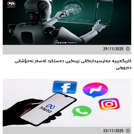
29/11/2025
كاریگەرییە مەترسیدارەكانی زیرەكیی دەستكرد لەسەر نەخۆشانی
دەروونی
23/11/2025