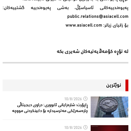
پەیوەندییەکانی ئاسیاسێڵ، بەشی پەیوەندییە گشتییەکان:
public.relations@asiacell.com
بۆ زانیای زیاتر: www.asiacell.com
لە تۆڕە کۆمەڵایەتیەکان شەیری بکە
نوێترین
10/8/2026
ڕاپۆرت؛ شاره‌زایانی ئابووری: دراوی دیجیتاڵی
چاره‌سه‌رێكی مه‌ترسیداره‌ بۆ دابینكردنی مووچه‌
10/8/2026