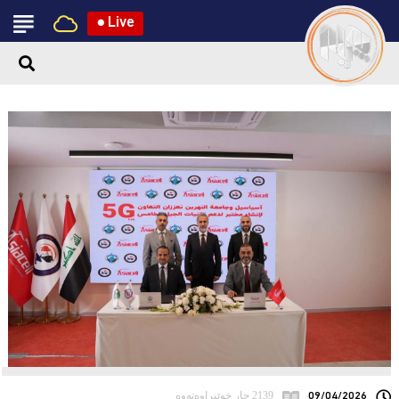
●
Live
09/04/2026
2139 جار خوێنراوەتەوە