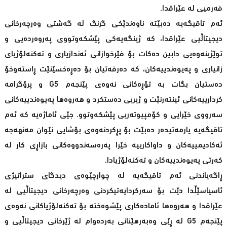
فەرمیی لە عێراقدا.
ئەم تاقیگەیە دەبێتە ناوەندێکی گرنگ لە گەشتی وەرچەرخانی
دیجیتاڵیی عێراقدا، کە ژینگەیەکی پێشکەوتووی پەروەردەیی و
توێژینەوەیی دابین دەکات بۆ فێرخوازانی ئەندازیاری و تەکنەلۆژیای
زانیاری و پەیوەندییەکان، کە دەرفەتیان بۆ دەڕەخسێنێت ڕاستەوخۆ
دەستیان بگات بە تۆڕەکانی نەوەی پێنجەم G5 و پرۆگرامە
کردارییەکانی ئینتەرنێت و ژیریی دەستکرد و هەروەها پەیوەندییەکانی
سەرووی خێرایی و کۆمپیوتەریی پێشکەوتوو. جێی ئاماژەیە کە ئەم
تاقیگەیە یارمەتیدەر دەبێت بۆ پڕکردنەوەی بۆشایی نێوان مەنهەجە
ئەکادیمییەکان و داواکارییە خێرا پەرەسەندووەکانی بازاڕی کار لە
کەرتی پەیوەندییەکان و تەکنەلۆژیادا.
ڕاگەیاندنی ئەم تاقیگەیە لە چوارچێوەی دیدگای ستراتیژی
ئاسیاسێڵدا دێت بۆ سەرکردایەتیکردنی وەرچەرخانی دیجیتاڵیی لە
عێراقدا و هەروەها ئامادەکاری پێشوەختە بۆ تەکنەلۆژیاکانی نەوەی
پێنجەم G5 لە ڕێی وەبەرهێنانی بەردەوام لە ژێرخانی دیجیتاڵیی و