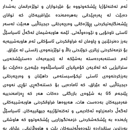
ئەم تەکنەلۆژیا پێشکەوتووە بۆ فێرخوازان و توێژەرانمان بەشدار
دەبێت لە پەرەپێدانی بەهرەمەندە عێراقییەکان کە توانای
پێشەنگایەتیکردنی پڕۆژەکانی وەرچەرخانی دیجیتاڵیی هەبێت لەسەر
ئاستی ناوخۆیی و نێودەوڵەتی. ئێمە هاوبەشیمان لەگەڵ ئاسیاسێڵ
بەرز دەنرخێنین و چاومان لە فراوانکردنی ئاسۆکانی ئەم هاوبەشییەیە
بۆ خزمەتکردنی زیاتری خوێندنی باڵا و توێژینەوەی زانستی لە عێراق.
ئەم خستنەبەردەستە بەشێکە لە زنجیرەیەک دەستپێشخەریی
ستراتیژیی کە لەلایەن کۆمپانیای ئاسیاسێڵەوە جێبەجێ دەکرێت بۆ
بەرزکردنەوەی ئاستی ئیکۆسیستەمی داهێنان و وەرچەرخانی
دیجیتاڵیی لە عێراق، کە ئامادەیی بۆ خستنەگەڕی تۆڕی نەوەی
پێنجەم G5 بە شێوەی بازرگانی دەکات هەر کە ڕەزامەندییە
فەرمییەکان بەدەست هات، هەروەها فراوانکردنی هاوبەشییەکانی
لەگەڵ دامەزراوە ئەکادیمی و تەکنەلۆژییە جیهانییەکان. ئاسیاسێڵ
پابەندە بە پێشکەشکردنی خزمەتگوزاریی پێشکەوتوو کە هاوشانی
بەرزترین ستانداردە نێودەوڵەتییەکان بێت و هاووڵاتیانی عێراق بە