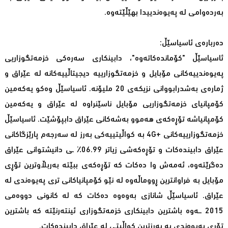
بەردەوامی لە پەیوەندییدا بهێڵێتەوە.
دەربارەی ئاسیاسێڵ:
ئاسیاسێڵ "کۆماندەکاتەوە"، دابینکاری سەرەکی خزمەتگوزاریى
پەیوەندییەکانی مۆبایل و خزمەتگوزارییە دیجیتاڵییەکانە لە عێراق و
ژماره‌ى به‌شدرابووانی نزیکەی 20 مليۆنە. ئاسياسێڵ وەکو یەکەمین
کۆمپانیاى خزمەتگوزاریى مۆبایل ناسێنراوە لە عێراق و یەکەمین
کۆمپانیاشە تۆڕەکەی هەموو بەشەکانی عێراق دابپۆشێت. ئاسیاسێڵ
خزمەتگوزارییەکانی +4G بە کواڵیتییەکی بەرز لە سەرجەم پارێزگاکانی
عێراق دابیندەکات و تۆڕەکەشى زیاتر 06.99٪ ـى دانيشتوانى عێراق
ده‌گرێته‌وه‌، ئه‌مه‌ش وا ده‌كات كه‌ تۆڕه‌كه‌ى ببێته‌ بەربڵاوترین تۆڕى
مۆبايل بە فراوانترین ڕووماڵەوە لە نێو کۆمپانیاکانی تری پەیوەندی لە
عێراق. ئاسیاسێڵ شانازی بەوەوە دەکات کە لە کانونی دووەمی
2015 ــەوە باشترین دابینکاری خزمەتگوزاری ئینتەرنێتە کە باشترین
تۆڕی پەیوەندی بە بەرزترین کواڵیتی لە عێراق دابیندەکات.