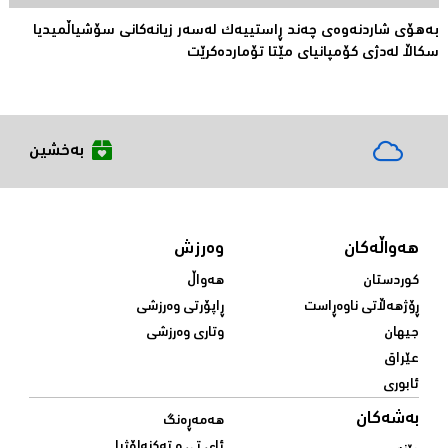
بەهۆى شاردنەوەى چەند ڕاستییەک لەسەر زیانەکانى سۆشیاڵمیدیا
سکاڵا لەدژى کۆمپانیاى مێتا تۆماردەکرێت
بەخشین
هەواڵەکان
وەرزش
کوردستان
هەواڵ
ڕۆژهەڵاتی ناوەڕاست
ڕاپۆرتی وەرزشی
جیهان
وتاری وەرزشی
عێراق
ئابوری
بەشەکان
هەمەڕەنگ
ئای تی و تەکنەلۆژیا