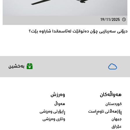
19/11/2025
درۆنی سەربازیی چۆن دەتوانێت لەئاسماندا شاراوە بێت؟
بەخشین
هەواڵەکان
وەرزش
کوردستان
هەواڵ
ڕۆژهەڵاتی ناوەڕاست
ڕاپۆرتی وەرزشی
جیهان
وتاری وەرزشی
عێراق