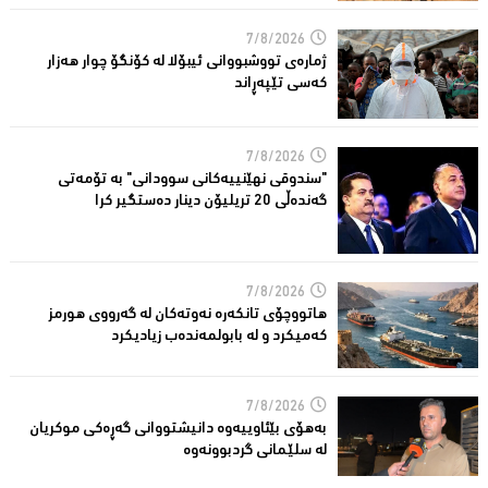
7/8/2026
ژمارەی تووشبووانی ئیبۆلا لە كۆنگۆ چوار هەزار
كەسى تێپەڕاند
7/8/2026
"سندوقی نهێنییەكانی سوودانی" بە تۆمەتی
گەندەڵی 20 تریلیۆن دینار دەستگیر كرا
7/8/2026
هاتووچۆی تانكەرە نەوتەكان لە گەرووی هورمز
کەمیکرد و لە بابولمەندەب زیادیكرد
7/8/2026
بەهۆی بێئاوییەوە دانیشتووانی گەڕەكی موكریان
لە سلێمانی گردبوونەوە