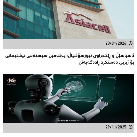
20/01/2026
ئاسیاسێڵ و ڕێکخراوی نیوزسۆشیاڵ؛ یەکەمین سیستەمی نیشتیمانی
بۆ ژیریی دەستکرد ڕادەگەیەنن
29/11/2025