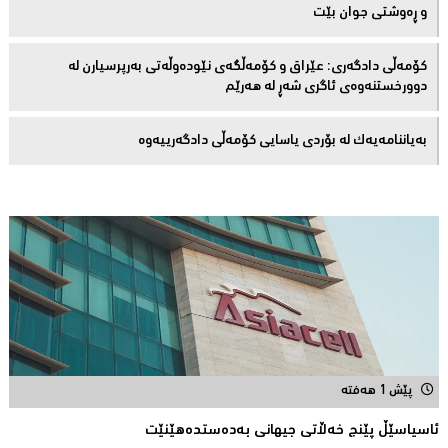
و ڕەوشتى جوان بێت
کۆمەڵى دادگەرى: عێراق و كۆمەڵگەی نێودەوڵەتی بەرپرسیارن لە
دوورخستنەوەى ئاگری شەڕ لە هەرێم
بەیاننامەیەک لە بۆردی یاسایی کۆمەڵی دادگەرییەوە
پێش 1 هەفتە
ئاسیاسێڵ پێنج خەڵاتی جیهانى بەدەستدەهێنێت