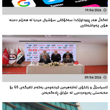
19/04/2026
لەگەڵ هەر ڕووداوێكدا سەكۆكانی سۆشیال میدیا لە هەرێم دەبنە
هۆی چەواشەكاری
09/04/2026
ئاسیاسێڵ و زانکۆی ئەلنەهرەین کردنەوەی یەکەم تاقیگەی G5 بۆ
مەبەستی پەروەردەیی لە عێراق ڕادەگەیەنن