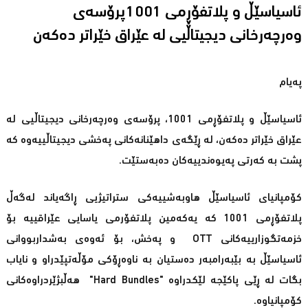
ئاسیاسێڵ و پلاتفۆڕمی 1001پرۆسەی
وەرچەرخانی دیجیتاڵیی لە عێراق خێراتر دەكەن
پەیام
ئاسیاسێڵ و پلاتفۆڕمی 1001، پرۆسەی وەرچەرخانی دیجیتاڵیی لە
عێراق خێراتر دەكەن، لە ڕێگەی داهێنانەكانی پەخشی دیجیتاڵییەوە كە
پشت بە كەرتی پەیوەندییەكان دەبەستێت.
كۆمپانیای ئاسیاسێڵ هاوبەشییەكی ستراتیژیی ڕاگەیاند لەگەڵ
پلاتفۆڕمی 1001 كە یەكەمین پلاتفۆرمی یاسایی عێراقییە بۆ
خزمەتگوزارییەكانی OTT و پەخش، بۆ ئەوەی بەشداربووانی
ئاسیاسێڵ بە بێبەرامبەر دەستیان بە ناوەڕۆكی مۆڵەتپێدراو و نایاب
بگات لە ڕێی پاكێجە لێكدراوە "Hard Bundles" هەڵبژێردراوەكانی
كۆمپانیاوە.