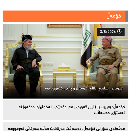
کۆمەڵ
3/8/2026
پیرمام.. شاندی باڵای كۆمه‌ڵ و پارتی كۆبوونه‌وه‌
كۆمەڵ: بەرپرسیارێتیی گەورەی هەر دۆخێکی نەخوازراو، دەكەوێتە
ئەستۆی دەسەڵات
مەڵبەندى سۆرانى کۆمەڵ: دەسەڵات حەزناکات خەڵک سەرقاڵى فەرموودە