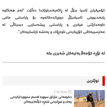
كۆمپانیای ئاسیا سێڵ لە ڕاگەیەندراوێكدا دەڵێت "ئەم هەنگاوە
پابەندبوونی ئاسیاسێڵ دووپاتدەكاتەوە بۆ پاراستنی مافی
خاوەندارێتی فیكری و پاراستنی پیشەسازیی دیجیتاڵی لە
مەترسییەكانی كۆپیكردنی ناوەڕۆك و پەخشە نایاساییەكان".
لە تۆڕە کۆمەڵایەتیەکان شەیری بکە
نوێترین
7/8/2026
حكومەتى عێراق سوورە لەسەر سنوورداركردنی
چەك و بنبڕكردنی شەڕە خێڵەكییەكان