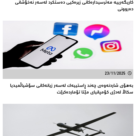
كاریگەرییە مەترسیدارەكانی زیرەكیی دەستكرد لەسەر نەخۆشانی
دەروونی
23/11/2025
بەهۆى شاردنەوەى چەند ڕاستییەک لەسەر زیانەکانى سۆشیاڵمیدیا
سکاڵا لەدژى کۆمپانیاى مێتا تۆماردەکرێت