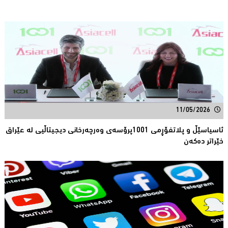
11/05/2026
ئاسیاسێڵ و پلاتفۆڕمی 1001پرۆسەی وەرچەرخانی دیجیتاڵیی لە عێراق
خێراتر دەكەن