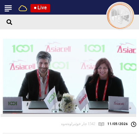
●
Live
11/05/2026
1542 جار خوێنراوەتەوە