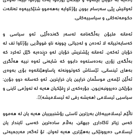
راده‌یه‌ به‌ خۆیان بچنه‌وه‌ و تێبگه‌ن رۆژئاوا یه‌ك رۆژئاوا نییه‌، ئه‌وه‌ی
ئه‌وانیش پێی سه‌رسام بوون رۆژئاوایه‌ به‌هه‌موو شتێكییه‌وه‌ ته‌نانه‌ت
حكومه‌ته‌كانی و سیاسییه‌كانی.
ئه‌مانه‌ ملیۆن به‌ڵگه‌نامه‌ له‌سه‌ر گه‌نده‌ڵێی ئه‌و سیاسی و
كه‌سایه‌تییانه‌ لا ئه‌ده‌ن و له‌جیاتی چوونه‌ ناو قووڵایی رۆژئاوا تف له‌
خۆیان ئه‌كه‌ن. ئه‌مانه‌ پێشتریش خۆیان له‌و دڕنده‌یه‌ گێل ئه‌كرد كه‌
به‌ڵگه‌ی زۆری به‌ده‌سته‌وه‌ دابوو كه‌ شایه‌نی ئه‌وه‌ نییه‌ هه‌ڵگری
به‌های ئینسانی، ئێستاش كه‌وتوونه‌ته‌ پاساوهێنانه‌وه‌ بۆی به‌وه‌ی
ئه‌ڵێن ئێمه‌ی موسڵمان خراپین یان خراپترین. ئه‌و كه‌سانه‌ دوو جۆرن:
جۆرێكن ده‌روونبه‌زیون، جۆره‌كه‌ی تر ڕقێكیان هه‌یه‌ له‌ ته‌وژمی ئاینی و
سیاسیی ئیسلامی (هه‌یشه‌ رقی له‌ ئیسلامیشه‌)ِ.
ناڵێم ئیسلامییه‌كان به‌رزترین ئاستی رۆشنبیرییان هه‌یه‌ یان له‌ هه‌موو
كه‌س زیاتر ئاگاداری جیهانن، به‌ڵام ساده‌ترین كه‌سی ئایندار یان
ئیسلامی ده‌روونێكی به‌هێزتری هه‌یه‌ له‌وان. تۆ ئه‌گه‌ر مه‌رجعیه‌تی