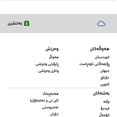
بەخشین
هەواڵەکان
وەرزش
کوردستان
هەواڵ
ڕۆژهەڵاتی ناوەڕاست
ڕاپۆرتی وەرزشی
جیهان
وتاری وەرزشی
عێراق
ئابوری
بەشەکان
هەمەڕەنگ
ئای تی و تەکنەلۆژیا
وێنە
تەندروستی
ڤیدیۆ
خێزان
کۆمەڵ