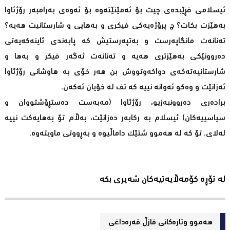
ئیسلامی فڕێبده‌ی چیت بۆ ئه‌مێنێته‌وه‌ بۆ ئه‌وه‌ی به‌رامبه‌ر رۆژئاوا
به‌هێزت بكات؟ چ پرۆژه‌یه‌كی فیكری و به‌هایی و شارستانیت هه‌یه‌؟
ته‌نانه‌ت مانگاپه‌رست و به‌تپه‌رستیش كه‌ پابه‌ندی ئاینه‌كه‌یه‌تی
ده‌روونێكی به‌هێزتری هه‌یه‌ و ته‌نانه‌ت ئه‌گه‌ر فیكر و به‌ها و
شارستانیه‌ته‌كه‌ی دواكه‌وتووش بن هه‌ر خۆی به‌ هاوشانی رۆژئاوا
ئه‌زانێت و وه‌كو ئه‌وانه‌ نییه‌ كه‌ تف له‌ خۆیان ئه‌كه‌ن.
براده‌ری ده‌روونبه‌زیو، رۆژئاوا (مه‌به‌ست ده‌ستڕۆشتووان و
سیاسییه‌كان) ئیسلام به‌ ركابه‌ر ده‌زانێت، به‌ڵام تۆ به‌هایه‌كت نییه‌
له‌لای. تۆ كه‌ له‌ هه‌موو شتێك داماڵیوه‌ و به‌ڕووتی ماویته‌وه‌.
لە تۆڕە کۆمەڵایەتیەکان شەیری بکە
هەموو وتارەکانی فازڵ قه‌ره‌داغی