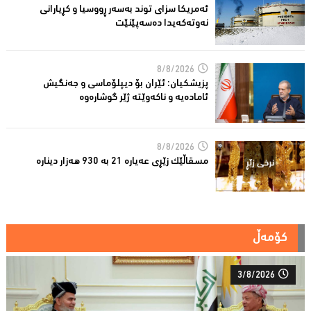
ئەمریكا سزای توند بەسەر ڕووسیا و كڕیارانی
نەوتەكەیدا دەسەپێنێت
8/8/2026
پزیشكیان: ئێران بۆ دیپلۆماسی و جەنگیش
ئامادەیە و ناکەوێتە ژێر گوشارەوە
8/8/2026
مسقاڵێک زێڕی عەیارە 21 بە 930 هەزار دینارە
کۆمەڵ
3/8/2026