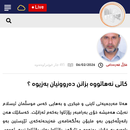
●
Live
فازڵ قه‌ره‌داغی
06/02/2026
495 جار خوێنراوەتەوە
كاتی نه‌هاتووه‌ بزانن ده‌روونیان به‌زیوه‌ ؟
هه‌تا مه‌رجعیه‌تی ئاینی و فیكری و به‌هایی كه‌س موسڵمان ئیسلام
نه‌بێت هه‌میشه‌ خۆی به‌رامبه‌ر رۆژئاوا به‌كه‌م ئه‌زانێت. كه‌سانێك هه‌ن
رانه‌چڵه‌كیون به‌و ملیۆن به‌ڵگه‌نامه‌ی فه‌زیحه‌ته‌كه‌ی ئێپستین به‌و