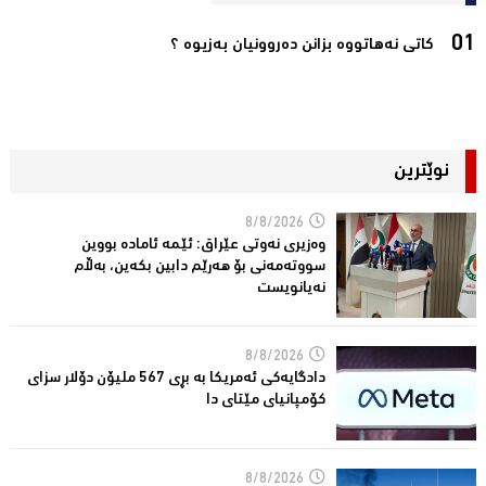
كاتی نه‌هاتووه‌ بزانن ده‌روونیان به‌زیوه‌ ؟‌
نوێترین
8/8/2026
وەزیری نەوتی عێراق: ئێمە ئامادە بووین
سووتەمەنی بۆ هەرێم دابین بكەین، بەڵام
نەیانویست
8/8/2026
دادگایەكی ئەمریكا بە بڕی 567 ملیۆن دۆلار سزای
كۆمپانیای مێتای دا
8/8/2026