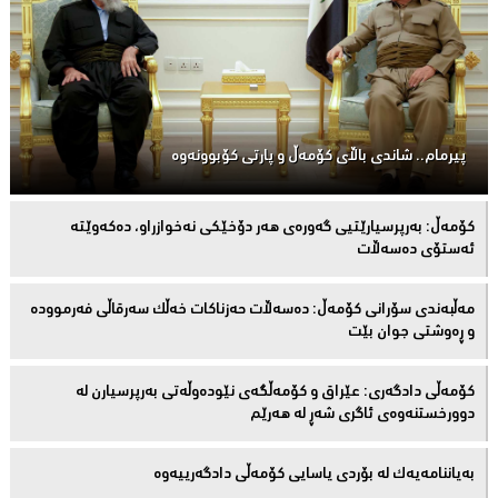
پیرمام.. شاندی باڵای كۆمه‌ڵ و پارتی كۆبوونه‌وه‌
كۆمەڵ: بەرپرسیارێتیی گەورەی هەر دۆخێکی نەخوازراو، دەكەوێتە
ئەستۆی دەسەڵات
مەڵبەندى سۆرانى کۆمەڵ: دەسەڵات حەزناکات خەڵک سەرقاڵى فەرموودە
و ڕەوشتى جوان بێت
کۆمەڵى دادگەرى: عێراق و كۆمەڵگەی نێودەوڵەتی بەرپرسیارن لە
دوورخستنەوەى ئاگری شەڕ لە هەرێم
بەیاننامەیەک لە بۆردی یاسایی کۆمەڵی دادگەرییەوە