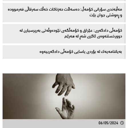
مەڵبەندى سۆرانى کۆمەڵ: دەسەڵات حەزناکات خەڵک سەرقاڵى فەرموودە
و ڕەوشتى جوان بێت
کۆمەڵى دادگەرى: عێراق و كۆمەڵگەی نێودەوڵەتی بەرپرسیارن لە
دوورخستنەوەى ئاگری شەڕ لە هەرێم
بەیاننامەیەک لە بۆردی یاسایی کۆمەڵی دادگەرییەوە
06/05/2024