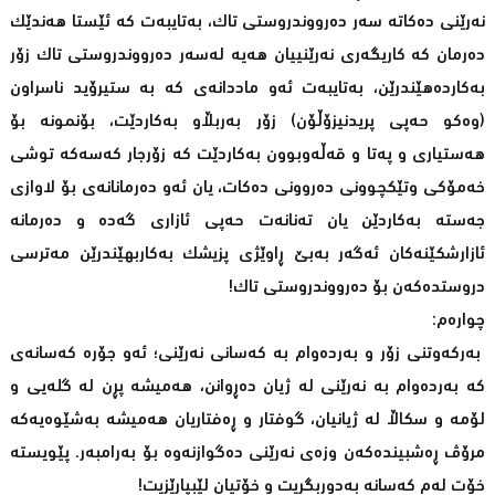
نەرێنی دەکاتە سەر دەرووندروستی تاک، بەتایبەت کە ئێستا هەندێک
دەرمان کە کاریگەری نەرێنییان هەیە لەسەر دەرووندروستی تاک زۆر
بەکاردەهێندرێن، بەتایبەت ئەو ماددانەی کە بە ستیرۆید ناسراون
(وەکو حەپی پریدنیزۆڵۆن) زۆر بەربڵاو بەکاردێت، بۆنمونە بۆ
هەستیاری و پەتا و قەڵەوبوون بەکاردێت کە زۆرجار کەسەکە توشی
خەمۆکی وتێکچوونی دەروونی دەکات، یان ئەو دەرمانانەی بۆ لاوازی
جەستە بەکاردێن یان تەنانەت حەپی ئازاری گەدە و دەرمانە
ئازارشکێنەکان ئەگەر بەبێ ڕاوێژی پزیشک بەکاربهێندرێن مەترسی
دروستدەکەن بۆ دەرووندروستی تاک!
چوارەم:
بەرکەوتنی زۆر و بەردەوام بە کەسانی نەرێنی؛ ئەو جۆرە کەسانەی
کە بەردەوام بە نەرێنی لە ژیان دەڕوانن، هەمیشە پڕن لە گلەیی و
لۆمە و سکاڵا لە ژیانیان، گوفتار و ڕەفتاریان هەمیشە بەشێوەیەکە
مرۆڤ ڕەشبیندەکەن وزەی نەرێنی دەگوازنەوە بۆ بەرامبەر. پێویستە
خۆت لەم کەسانە بەدوربگریت و خۆتیان لێبپارێزیت!