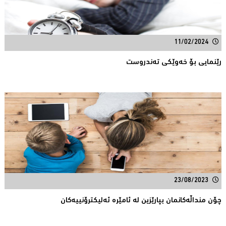
11/02/2024
رێنمایی بۆ خەوێکی تەندروست
23/08/2023
چۆن منداڵەکانمان بپارێزین لە ئامێرە ئەلیکترۆنییەکان