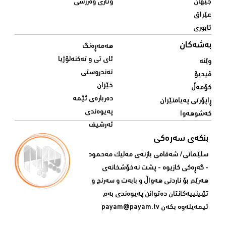
جیهان
وتاری وەرزشی
عێراق
ئابوری
بەشەکان
هەمەڕەنگ
ئای تی و تەکنەلۆژیا
وێنە
تەندروستی
ڤیدیۆ
خێزان
کۆمەڵ
دەربارەی ئێمە
ڕاپۆرتی پەیامنێران
پەیوەندی
کەشوهەوا
ئەرشیف
بنکەی سەرەکی
سلێمانی/ شه‌قامی بازنه‌ی مه‌لیک مه‌حمود
- گه‌ڕه‌کی کازیوه‌ - پشت نه‌خۆشخانه‌ی‌
هه‌رێم بۆ ناردنی‌ هه‌واڵ و بابه‌ت و سه‌رنج و
تێبینییه‌كانتان ده‌توانن په‌یوه‌ندی‌ به‌م
ئیمه‌یله‌وه‌ بكه‌ن
payam@payam.tv