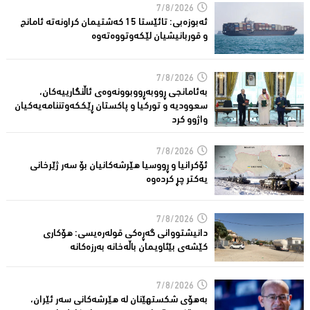
7/8/2026
ئەبوزەبی: تائێستا 15 كەشتیمان كراونەتە ئامانج
و قوربانیشیان لێكەوتووەتەوە
7/8/2026
بەئامانجی ڕووبەڕووبوونەوەی ئاڵنگارییەكان،
سعوودیە و توركیا و پاكستان ڕێككەوتننامەیەکیان
واژوو كرد
7/8/2026
ئۆكرانیا و ڕووسیا هێرشەكانیان بۆ سەر ژێرخانی
یەكتر چڕ كردەوە
7/8/2026
دانیشتووانى گەڕەكی قولەرەیسی: هۆکارى
کێشەى بێئاویمان باڵەخانە بەرزەكانە
7/8/2026
بەهۆى شکستهێنان لە هێرشەکانى سەر ئێران،