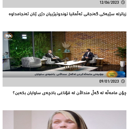
12/06/2023
زیاترله‌ سێیه‌كی گه‌نجانی‌ ئه‌ڵمانیا توندوتیژییان دژی‌ ژنان ئه‌نجامداوه‌
09/01/2023
چۆن مامەڵە لە گەڵ منداڵان لە قۆناغی باخچەی ساوایان بکەین؟