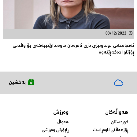
03/12/2022
ئەنجامدانى توندوتیژی دژی ئافره‌تان خاوه‌ندارێتییه‌كه‌ی بۆ وڵاتانی
ڕۆژئاوا ده‌گه‌ڕێته‌وه‌
بەخشین
هەواڵەکان
وەرزش
کوردستان
هەواڵ
ڕۆژهەڵاتی ناوەڕاست
ڕاپۆرتی وەرزشی