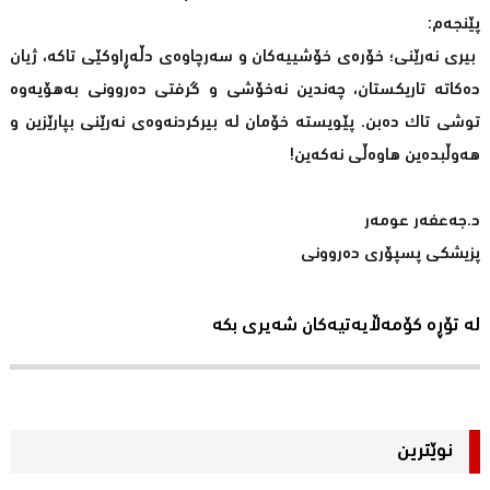
پێنجەم:
بیری نەرێنی؛ خۆرەی خۆشییەکان و سەرچاوەی دڵەڕاوکێی تاکە، ژیان
دەکاتە تاریکستان، چەندین نەخۆشی و گرفتی دەروونی بەهۆیەوە
توشی تاک دەبن. پێویستە خۆمان لە بیرکردنەوەی نەرێنی بپارێزین و
هەوڵبدەین هاوەڵی نەکەین!
د.جەعفەر عومەر
پزیشکی پسپۆری دەروونی
لە تۆڕە کۆمەڵایەتیەکان شەیری بکە
نوێترین