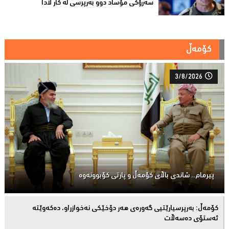
سەرۆكی مۆساد دوو بەرپرسی لە كار لادا
کۆمەڵ
3/8/2026
پیرمام.. شاندی باڵای كۆمه‌ڵ و پارتی كۆبوونه‌وه‌
كۆمەڵ: بەرپرسیارێتیی گەورەی هەر دۆخێکی نەخوازراو، دەكەوێتە
ئەستۆی دەسەڵات