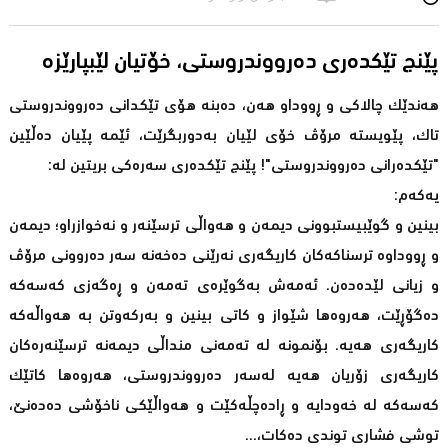
پێنج تێکدەری دەرووندروستی، خۆتیان لێبپارێزە
هەندێک چالاکی و ڕووداو هەن، دەبنە هۆی تێکدانی دەرووندروستی
تاک، پێویستە مرۆڤ خۆی لێیان بەدوربگرێت، ئێمە پێیان دەڵێین
"تێکدەرانی دەرووندروستی"! پێنج تێکدەری سەرەکی بریتین لە:
یەکەم:
بینین و گوێبیستبوونی دیمەن و هەواڵی ترسێنەر و نەخوازراو؛ دیمەن
و ڕووداوە ترسناکەکان کاریگەری نەرێنی دەخەنە سەر دەروونی مرۆڤ
و زیانی لێدەدەن. ئەمەش بەگوێرەی تەمەن و ڕەگەزی کەسەکە
دەگۆڕێت، هەروەها شێواز و کاتی بینین و بەرکەوتن بە هەواڵەکە
کاریگەری هەیە. بۆنمونە لە تەمەنی منداڵی دیمەنە ترسێنەرەکان
کاریگەری زۆریان هەیە لەسەر دەرووندروستی، هەروەها کاتێک
کەسەکە لە خەودایە و ڕادەچڵەکێت و هەواڵێکی ناخۆشی دەدەنێ،
توشی فشاری توندی دەکات،...