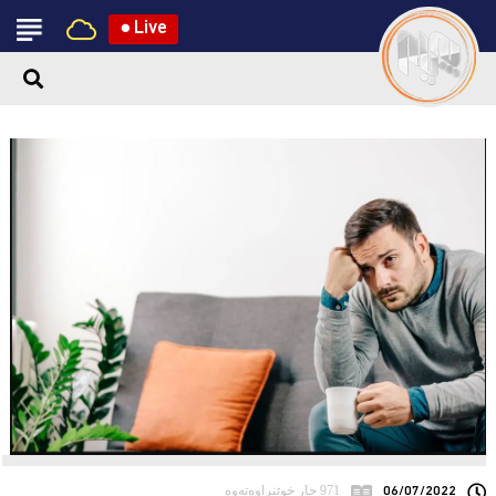
●
Live
06/07/2022
971 جار خوێنراوەتەوە