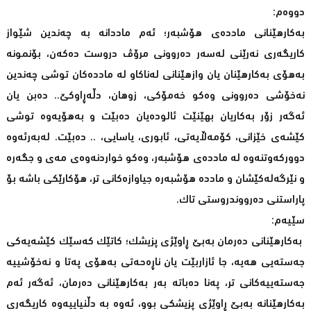
دووەم:
بەکارهێنانی ماددەی هۆشبەر؛ ئەم ماددانە بە چەندین شێواز
کاریگەری نەرێنی لەسەر دەروونی مرۆڤ دروست دەکەن، بۆنمونە
بەهۆی بەکارهێنان یان وازهێنانی لەناکاو لە ماددەکان توشی چەندین
نەخۆشی دەروونی وەکو خەمۆکی، زوهان، دڵەڕاوکێ.. دەبن یان
ئەگەر زۆر بەکاریان بهێنێت ئالودەیان دەبێت و بەهۆیەوە توشی
کێشەی خێزانی، کۆمەڵایەتی، ئابوری، یاسایی، .. دەبێت. لەبەرئەوە
دوورکەوتنەوە لە ماددەی هۆشبەر، وەکو خواردنەوەی مەی و جگەرە
و نێرگەلەکێشان و ماددە هۆشبەرە جیاوازەکانی تر، هۆکارێکی باشە بۆ
پاراستنی دەرووندروستی تاک.
سێیەم:
بەکارهێنانی دەرمان بەبێ ڕاوێژی پزیشک؛ کاتێک کەسێک کێشەیەکی
جەستەیی هەیە، جا ئازاربێت یان ناڕەحەتی بەهۆی پەتا و نەخۆشییە
جەستەییەکانی تر، پەنا دەباتە بەر بەکارهێنانی دەرمان، ئەگەر ئەم
بەکارهێنانە بەبێ ڕاوێژی پزیشکی بوو، ئەوە بە دڵنیاییەوە کاریگەری