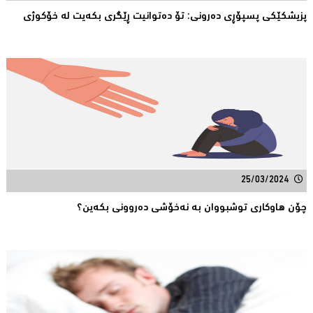
پزیشکێکی پسپۆڕی دەرونی: تۆ دەتوانیت ڕێگری بکەیت لە خۆکوژی
25/03/2024
چۆن هاوکاری توشبووان بە نەخۆشی دەروونی بکەین؟