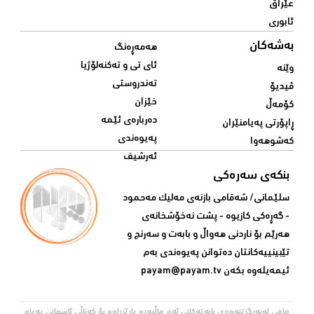
عێراق
ئابوری
بەشەکان
هەمەڕەنگ
ئای تی و تەکنەلۆژیا
وێنە
تەندروستی
ڤیدیۆ
خێزان
کۆمەڵ
دەربارەی ئێمە
ڕاپۆرتی پەیامنێران
پەیوەندی
کەشوهەوا
ئەرشیف
بنکەی سەرەکی
سلێمانی/ شه‌قامی بازنه‌ی مه‌لیک مه‌حمود
- گه‌ڕه‌کی کازیوه‌ - پشت نه‌خۆشخانه‌ی‌
هه‌رێم بۆ ناردنی‌ هه‌واڵ و بابه‌ت و سه‌رنج و
تێبینییه‌كانتان ده‌توانن په‌یوه‌ندی‌ به‌م
ئیمه‌یله‌وه‌ بكه‌ن
payam@payam.tv
مافی لەبەرگرتنەوەی بابەتەکانی ئەم ماڵپەڕە پارێزراوە بۆ کەناڵی ئاسمانی پەیام