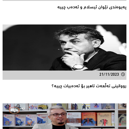
پەیوەندی نێوان ئیسلام و ئەدەب چییە
21/11/2023
رووانینی تەڵعەت تاهیر بۆ ئەدەبیات چییە؟