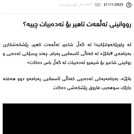
21/11/2023
4185 جار خوێنراوەتەوە
رووانینی تەڵعەت تاهیر بۆ ئەدەبیات چییە؟
لە چاوپێکەوتنێکیدا لە گەڵ شاعیر تەڵعەت تاهیر، پێشکەشکاری
بەرنامەی #بانێژە لە کەناڵی ئاسمانیی پەیام، چەند پرسێکی ئەدەبی و
روانینی شاعیر بۆ شیعرو ئەدەبیات لە گەڵ باس دەکات>
بانێژە، بەرنامەیەکی ئەدەبیی کەناڵی ئاسمانیی پەیامەو دوو هەفتە
جارێک سوهەیب فاروق پێشکەشی دەکات