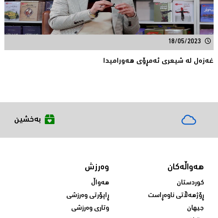
18/05/2023
غەزەل لە شیعری ئەمڕۆی هەورامیدا
بەخشین
هەواڵەکان
وەرزش
کوردستان
هەواڵ
ڕۆژهەڵاتی ناوەڕاست
ڕاپۆرتی وەرزشی
جیهان
وتاری وەرزشی