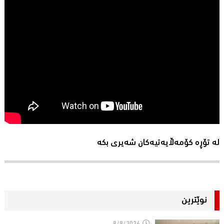
لە تۆڕە کۆمەڵایەتیەکان شەیری بکە
نوێترین