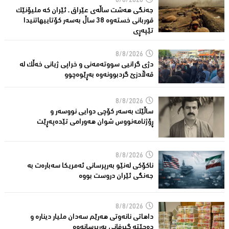
8/8/2026
جەنگی هەشت ساڵەی عێراق ـ ئێران کە ملیۆنێک
قوربانى خستەوە 38 ساڵ بەسەر كۆتاییهاتنیدا
تێپەڕى
8/8/2026
دژی گرانیی سووتەمەنی و خراپی ژیانی خەڵك لە
قەڵادزێ‌ گردبوونەوە بەڕێوەچوو
8/8/2026
ساڵێك بەسەر كۆچی دوایی نووسەر و
ڕۆژنامەنووس شوان هەورامی تێدەپەڕێت
8/8/2026
ناكۆكی لەنێو بەرپرسانى ئەمریكا سەبارەت بە
جەنگی ئێران دروست بووە
8/8/2026
داهاتی نانەوتی هەرێم سەدان ملیار دینارە و
دەچێتە گیرفانی بەرپرسانەوە