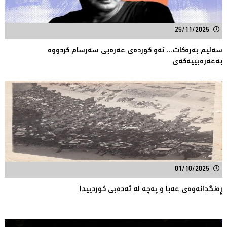
25/11/2025
سەلیم بەرەکات... ئەو کوردەی عەرەبی سەرسام کردووە
بەعەرەبییەکەی
01/10/2025
ڕەنگدانەوەی عەبا و پەچە لە ئەدەبی کوردییدا