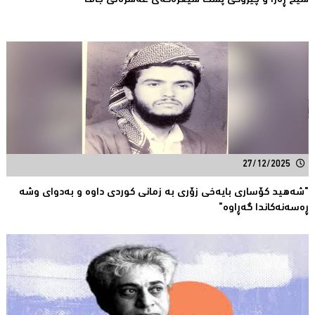
شێخ ڕەزا و چیرۆکى پشت شیعرەکەى عەشرەتى جاف
27/12/2025
"شەهید كۆساری بایەخی زۆری بە زمانی كوردی داوە و بەدوای وشە
ڕەسەنەكاندا گەڕاوە"