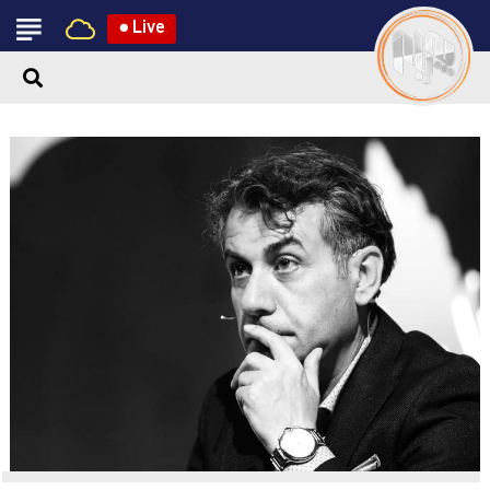
●
Live