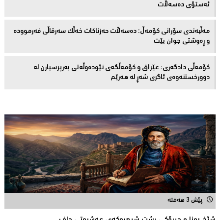
ئەستۆی دەسەڵات
مەڵبەندى سۆرانى کۆمەڵ: دەسەڵات حەزناکات خەڵک سەرقاڵى فەرموودە
و ڕەوشتى جوان بێت
کۆمەڵى دادگەرى: عێراق و كۆمەڵگەی نێودەوڵەتی بەرپرسیارن لە
دوورخستنەوەى ئاگری شەڕ لە هەرێم
پێش 3 هەفتە