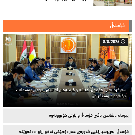
کۆمەڵ
8/8/2026
سەركردایەتی كۆمەڵ: كێشە و گرفتەكان لە لایەن خودی دەسەڵات
خۆیەوە دروستكراون
پیرمام.. شاندی باڵای كۆمه‌ڵ و پارتی كۆبوونه‌وه‌
كۆمەڵ: بەرپرسیارێتیی گەورەی هەر دۆخێکی نەخوازراو، دەكەوێتە