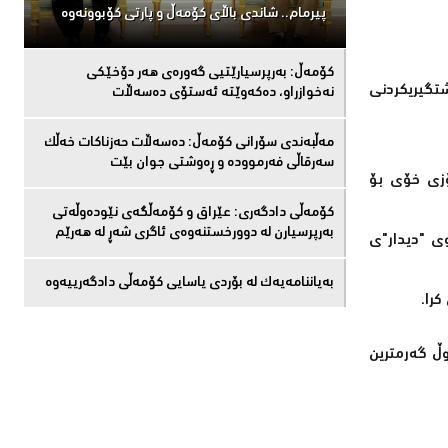
پیرمام.. شاندی باڵای كۆمه‌ڵ و پارتی كۆبوونه‌وه‌
كۆمەڵ: بەرپرسیارێتیی گەورەی هەر دۆخێکی
شتگیریكردنی
نەخوازراو، دەكەوێتە ئەستۆی دەسەڵات
مەڵبەندى سۆرانى کۆمەڵ: دەسەڵات حەزناکات خەڵک
سەرقاڵى فەرموودە و ڕەوشتى جوان بێت
سۆزی خۆی بۆ
کۆمەڵى دادگەرى: عێراق و كۆمەڵگەی نێودەوڵەتی
بەرپرسیارن لە دوورخستنەوەى ئاگری شەڕ لە هەرێم
155 كۆچی دوایی كردووه‌) به‌ ناوی "دیدار"ی
بەیاننامەیەک لە بۆردی یاسایی کۆمەڵی دادگەرییەوە
كرا.
ڵ گەرمترین