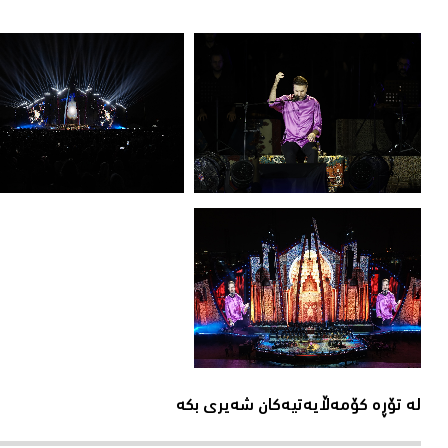
لە تۆڕە کۆمەڵایەتیەکان شەیری بکە