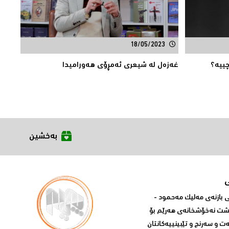
18/05/2023
چییە؟
غەزەل لە شیعری ئەمڕۆی هەورامیدا
بەخشین
بازنه‌ی مه‌لیک مه‌حمود -
پشت نه‌خۆشخانه‌ی‌ هه‌رێم بۆ
ه‌ت و سه‌رنج و تێبینییه‌كانتان