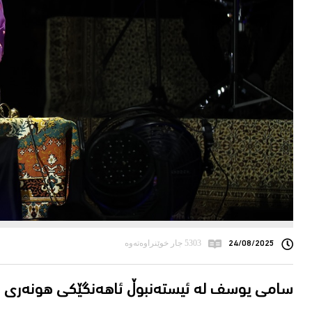
24/08/2025
5303 جار خوێنراوەتەوە
سامی یوسف له‌ ئیسته‌نبوڵ ئاهه‌نگێكی هونه‌ری ساز