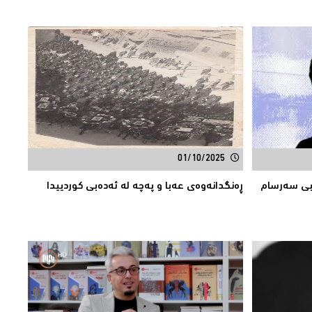
01/10/2025
ەبی سەرسام
ڕەنگدانەوەی عەبا و پەچە لە ئەدەبی کوردییدا