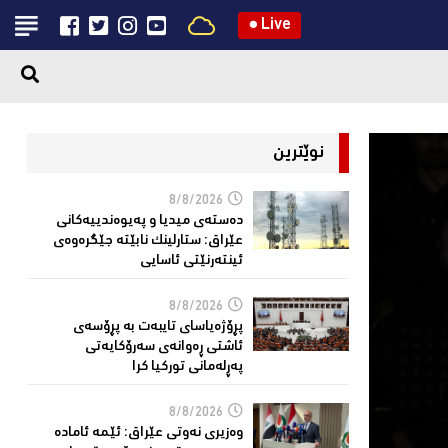
●
Live
نوێترین
8/8/2026
دەستەی میدیا و پەیوەندییەكانی
عێراق: ستارلینك نابێتە جێگرەوەی
ئینتەرنێتی ئاسایی
8/8/2026
پڕۆژەیاسای تایبەت بە پڕۆسەی
ئاشتی ڕەوانەی سەرۆكایەتی
پەڕلەمانی توركیا كرا
8/8/2026
وەزیری نەوتی عێراق: ئێمە ئامادە