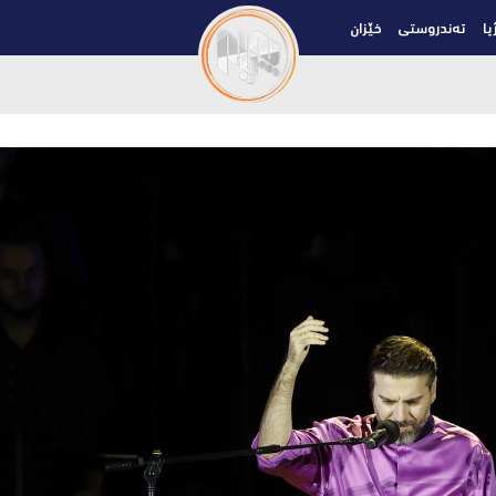
یا
تەندروستی
خێزان