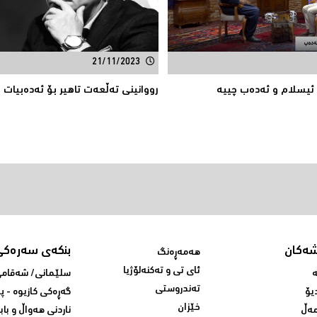
21/11/2023
 ئیسلام و ئەدەب چییە
رووانینی تەڵعەت تاهیر بۆ ئەدەبیات 
شەکان
بنکەی سەرەکی
هەمەڕەنگ
ئای تی و تەکنەلۆژیا
ە
سلێمانی/ شه‌قامی 
تەندروستی
یۆ
گه‌ڕه‌کی کازیوه‌ - 
خێزان
ەڵ
ناردنی‌ هه‌واڵ و باب