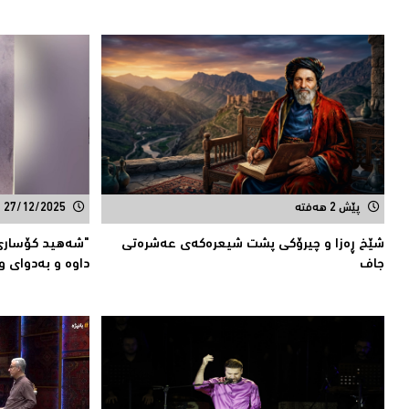
پێش 2 هەفتە
27/12/2025
شێخ ڕەزا و چیرۆکى پشت شیعرەکەى عەشرەتى
"شەهید كۆساری 
جاف
داوە و بەدوای و