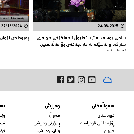
24/12/2024
24/08/2025
سامی یوسف له‌ ئیسته‌نبوڵ ئاهه‌نگێكی هونه‌ری
پەیوەندی نێوان
ساز كرد و به‌شێك له‌ قازانجه‌كه‌ی بۆ فه‌ڵه‌ستین
ته‌رخان كرد
هەواڵەکان
وەرزش
بە
کوردستان
هەواڵ
وێن
ڕۆژهەڵاتی ناوەڕاست
ڕاپۆرتی وەرزشی
ڤید
جیهان
وتاری وەرزشی
کۆم