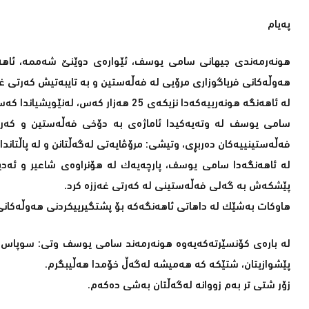
پەیام
هونه‌رمه‌ندی جیهانی سامی یوسف، ئێواره‌ی دوێنێ شه‌ممه‌، ئاهه‌ن
هه‌وڵه‌كانی فریاگوزاری مرۆیی له‌ فه‌ڵه‌ستین و به‌ تایبه‌تیش كه‌رتی غه‌ز
له‌ ئاهه‌نگه‌ هونه‌رییه‌كه‌دا نزیكه‌ی 25 هه‌زار كه‌س، له‌نێویشیاندا كه‌سایه‌تییه‌ دیاره‌ سیاسیی و هونه‌ری و بازرگانییه‌كان، ئاماده‌ بوون.
سامی یوسف له‌ وته‌یه‌كیدا ئاماژه‌ی به‌ دۆخی فه‌ڵه‌ستین و كه‌
فه‌ڵه‌ستینییه‌كان ده‌ربڕی، وتیشی: مرۆڤایه‌تی له‌گه‌ڵتانن و له‌ پاڵتاند
پێشكه‌ش به‌ گه‌لی فه‌ڵه‌ستینی له‌ كه‌رتی غه‌ززه‌ كرد.
هاوكات به‌شێك له‌ داهاتی ئاهه‌نگه‌كه‌ بۆ پشتگیرییكردنی هه‌وڵه‌كانی فر
لە بارەی کۆنسێرتەکەیەوە هونەرمەند سامی یوسف وتی: سوپاس ب
پێشوازیتان، شتێکە کە هەمیشە لەگەڵ خۆمدا هەڵیبگرم.
زۆر شتی تر بەم زووانە لەگەڵتان بەشی دەکەم.