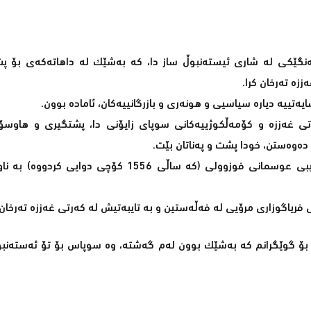
گێكی له‌ شاری ئیسته‌نبوڵ ساز دا، كه‌ به‌شێك له‌ داهاته‌كه‌ی بۆ پ
زه‌ ته‌رخان كرا.
رتی غه‌ززه‌ و كۆمه‌ڵكوژییه‌كانی سوپای زایۆنی دا، پشتگیری و هاو
ا ده‌وه‌ستن، خودا پشت و په‌ناتان بێت.
له‌ ئاهه‌نگه‌دا سامی یوسف، پارچه‌یه‌ك له‌ هۆنراوه‌ی شاعیر و ئه‌دیبی عوسمانی فوزوولی (كه‌ ساڵی 6
یاگوزاری مرۆیی له‌ فه‌ڵه‌ستین و به‌ تایبه‌تیش له‌ كه‌رتی غه‌ززه‌ ته‌رخان 
ۆ گوێگرانم کە بەشێک بوون لەم گەشتە، وە سوپاس بۆ تۆ ئەستەنبو