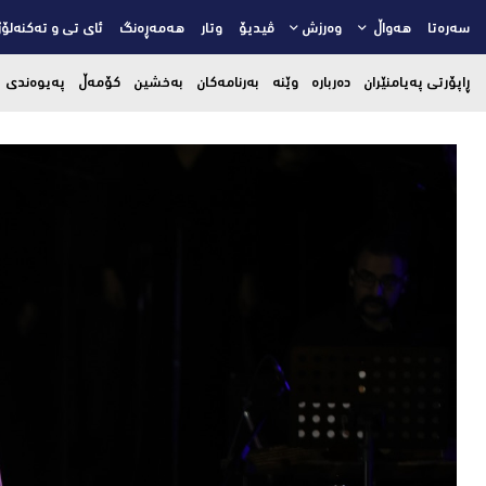
سەرەتا
هەواڵ
وەرزش
ڤیدیۆ
وتار
هەمەڕەنگ
ئای تی و تەکنەلۆژ
ڕاپۆرتی پەیامنێران
دەربارە
وێنە
بەرنامەکان
بەخشین
کۆمەڵ
پەیوەندی