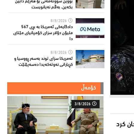
بووین سووتەمەنی بۆ هەرێم دابین
بكەین، بەڵام نەیانویست
8/8/2026
دادگایەكی ئەمریكا بە بڕی 567
ملیۆن دۆلار سزای كۆمپانیای مێتای
دا
8/8/2026
ئەمریكا سزای توند بەسەر ڕووسیا و
كڕیارانی نەوتەكەیدا دەسەپێنێت
کۆمەڵ
3/8/2026
ان كرد