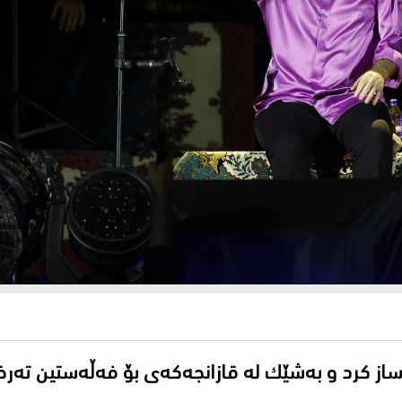
 كرد و به‌شێك له‌ قازانجه‌كه‌ی بۆ فه‌ڵه‌ستین ته‌رخ