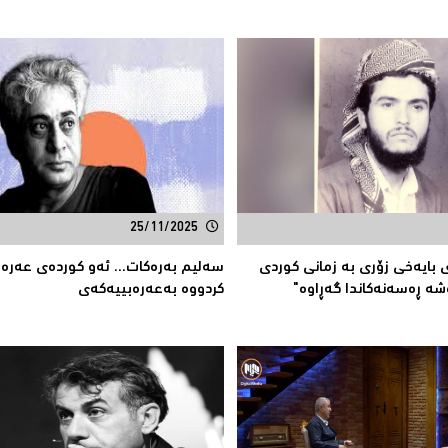
25/11/2025
بایەخی زۆری بە زمانی كوردی
سەلیم بەرەکات... ئەو کوردەی عەر
شە ڕەسەنەكاندا گەڕاوە"
کردووە بەعەرەبییەکەی