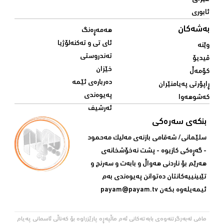
ئابوری
بەشەکان
هەمەڕەنگ
ئای تی و تەکنەلۆژیا
وێنە
تەندروستی
ڤیدیۆ
خێزان
کۆمەڵ
دەربارەی ئێمە
ڕاپۆرتی پەیامنێران
پەیوەندی
کەشوهەوا
ئەرشیف
بنکەی سەرەکی
سلێمانی/ شه‌قامی بازنه‌ی مه‌لیک مه‌حمود
- گه‌ڕه‌کی کازیوه‌ - پشت نه‌خۆشخانه‌ی‌
هه‌رێم بۆ ناردنی‌ هه‌واڵ و بابه‌ت و سه‌رنج و
تێبینییه‌كانتان ده‌توانن په‌یوه‌ندی‌ به‌م
ئیمه‌یله‌وه‌ بكه‌ن
payam@payam.tv
مافی لەبەرگرتنەوەی بابەتەکانی ئەم ماڵپەڕە پارێزراوە بۆ کەناڵی ئاسمانی پەیام