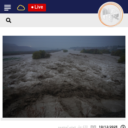
●
Live
10/12/2025
430 جار خوێنراوەتەوە