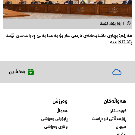
1 رۆژ پێش ئێستا
هەرێم: بڕیاری تاكلایەنانەى ناردنی غاز بۆ بەغدا بەبێ ڕەزامەندی ئێمە
پێشێلکارییە
بەخشین
هەواڵەکان
وەرزش
کوردستان
هەواڵ
ڕۆژهەڵاتی ناوەڕاست
ڕاپۆرتی وەرزشی
جیهان
وتاری وەرزشی
عێراق