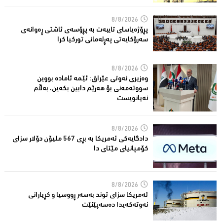
8/8/2026
پڕۆژەیاسای تایبەت بە پڕۆسەی ئاشتی ڕەوانەی
سەرۆكایەتی پەڕلەمانی توركیا كرا
8/8/2026
وەزیری نەوتی عێراق: ئێمە ئامادە بووین
سووتەمەنی بۆ هەرێم دابین بكەین، بەڵام
نەیانویست
8/8/2026
دادگایەكی ئەمریكا بە بڕی 567 ملیۆن دۆلار سزای
كۆمپانیای مێتای دا
8/8/2026
ئەمریكا سزای توند بەسەر ڕووسیا و كڕیارانی
نەوتەكەیدا دەسەپێنێت