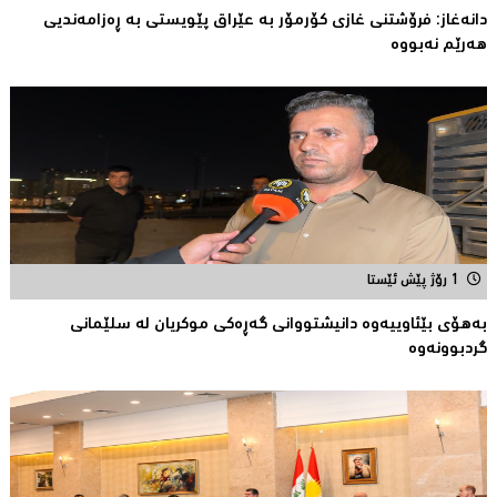
دانەغاز: فرۆشتنی غازی كۆرمۆر بە عێراق پێویستی بە ڕەزامەندیی
هەرێم نەبووە
1 رۆژ پێش ئێستا
بەهۆی بێئاوییەوە دانیشتووانی گەڕەكی موكریان لە سلێمانی
گردبوونەوە