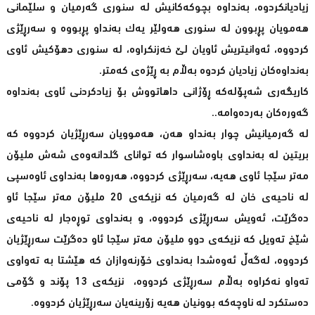
زیادیانکردوە، بەنداوە بچوکەکانیش لە سنوری گەرمیان و سلێمانی
هەمویان پڕبوون لە سنوری هەولێر یەک بەنداو پڕبووە و سەرڕێژی
کردووه‌، ئەوانیتریش ئاویان لێ خەزنکراوە، لە سنوری دهۆکیش ئاوی
بەنداوەکان زیادیان کردوە بەڵام بە ڕێژەی کەمتر.
کاریگەری شەپۆلەکە ڕۆژانی داهاتووش بۆ زیادکردنی ئاوی بەنداوە
گەورەکان بەردەوامە..
له‌ گه‌رمیانیش چوار به‌نداو هه‌ن، هه‌موویان سه‌رڕێژیان كردووه‌ كه‌
بریتین له‌ به‌نداوی باوه‌شاسوار كه‌ توانای گلدانه‌وه‌ی شه‌ش ملیۆن
مه‌تر سێجا ئاوی هه‌یه‌، سه‌رڕێژی كردووه‌، هه‌روه‌ها به‌نداوی ئاوه‌سپی
له‌ ناحیه‌ی خان له‌ گه‌رمیان كه‌ نزیكه‌ی 20 ملیۆن مه‌تر سێجا ئاو
ده‌گرێت، ئه‌ویش سه‌رڕێژی كردووه‌، و به‌نداوی توڕه‌جار له‌ ناحیه‌ی
شێخ ته‌ویل كه‌ نزیكه‌ی دوو ملیۆن مه‌تر سێجا ئاو ده‌گرێت سه‌رڕێژیان
كردووه‌، له‌گه‌ڵ ئه‌وه‌شدا به‌نداوی خۆرنه‌وازان كه‌ هێشتا به‌ ته‌واوی
ته‌واو نه‌كراوه‌ به‌ڵام سه‌رڕێژی كردووه‌، نزیكه‌ی 13 پۆند و گۆمی
ده‌ستكرد له‌ ناوچه‌كه‌ بوونیان هه‌یه‌ زۆرینه‌یان سه‌رڕێژیان كردووه‌.