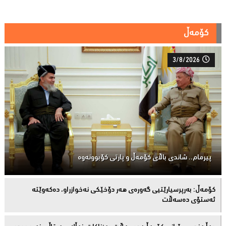
کۆمەڵ
3/8/2026
پیرمام.. شاندی باڵای كۆمه‌ڵ و پارتی كۆبوونه‌وه‌
كۆمەڵ: بەرپرسیارێتیی گەورەی هەر دۆخێکی نەخوازراو، دەكەوێتە
ئەستۆی دەسەڵات