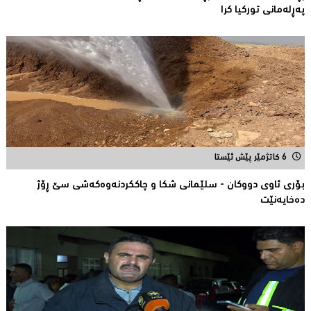
پەڕلەمانی توركیا كرا
6 کاتژمێر پێش ئێستا
بۆری ئاوی دووکان - سلێمانی شکا و چاککردنەوەکەشى سێ ڕۆژ
دەخایەنێت