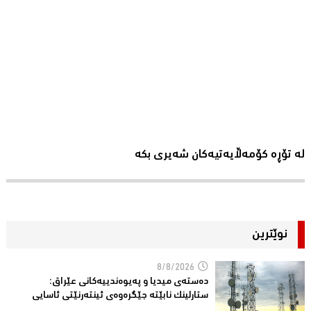
لە تۆڕە کۆمەڵایەتیەکان شەیری بکە
نوێترین
8/8/2026
دەستەی میدیا و پەیوەندییەكانی عێراق:
ستارلینك نابێتە جێگرەوەی ئینتەرنێتی ئاسایی