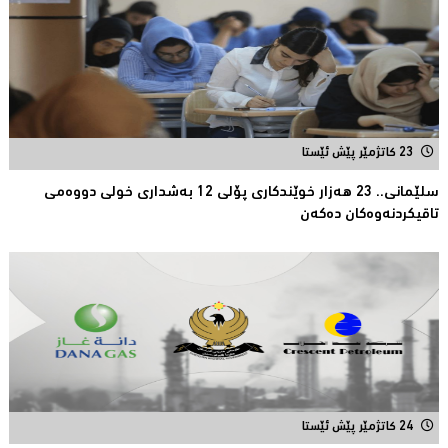
23 کاتژمێر پێش ئێستا
سلێمانی.. 23 هەزار خوێندکارى پۆلی 12 بەشدارى خولى دووەمى
تاقیکردنەوەکان دەکەن
24 کاتژمێر پێش ئێستا