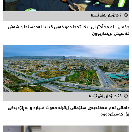
7 کاتژمێر پێش ئێستا
چۆمان.. لە هەڵدێرانی پیكابێکدا دوو کەس گیانیانلەدەستدا و شەش
کەسیش برینداربوون
23 کاتژمێر پێش ئێستا
داهاتی ئەم هه‌فته‌یەی سلێمانی زیاترلە حەوت ملیارە و بەڕێژەیەکى
زۆر کەمیکردووە