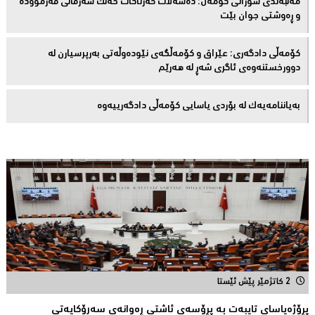
مەڵبەندى سۆرانى کۆمەڵ: دەسەڵات حەزناکات خەڵک سەرقاڵى فەرموودە
و ڕەوشتى جوان بێت
کۆمەڵى دادگەرى: عێراق و كۆمەڵگەی نێودەوڵەتی بەرپرسیارن لە
دوورخستنەوەى ئاگری شەڕ لە هەرێم
بەیاننامەیەک لە بۆردی یاسایی کۆمەڵی دادگەرییەوە
2 کاتژمێر پێش ئێستا
پڕۆژەیاسای تایبەت بە پڕۆسەی ئاشتی ڕەوانەی سەرۆكایەتی