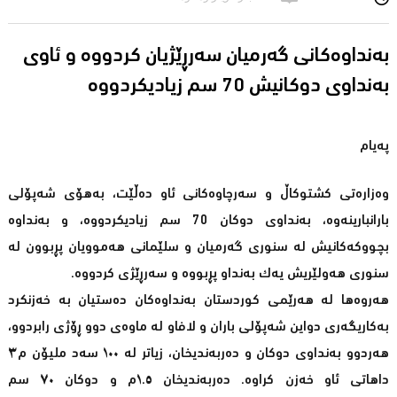
به‌نداوه‌كانی گه‌رمیان سه‌رڕێژیان كردووه‌ و ئاوی
په‌یام
وەزارەتی کشتوکاڵ و سەرچاوەکانی ئاو دەڵێت، بەهۆی شەپۆلی
بارانبارینەوە، بەنداوی دوکان 70 سم زیادیکردووە، و بەنداوە
بچووکەکانیش لە سنوری گەرمیان و سلێمانی هەموویان پڕبوون لە
سنوری هەولێریش یەک بەنداو پڕبووە و سەرڕێژی کردووە.
هه‌روه‌ها لە هەرێمی کوردستان بەنداوەکان دەستیان بە خەزنکرد
بەکاریگەری دواین شەپۆلی باران و لافاو لە ماوەی دوو ڕۆژی رابردوو،
هەردوو بەنداوی دوکان و دەربەندیخان، زیاتر لە ١٠٠ سەد ملیۆن م٣
داهاتی ئاو خەزن کراوە. دەربەندیخان ١.٥م و دوکان ٧٠ سم