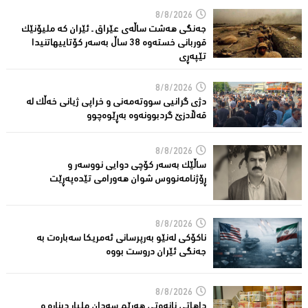
8/8/2026
جەنگی هەشت ساڵەی عێراق ـ ئێران کە ملیۆنێک
قوربانى خستەوە 38 ساڵ بەسەر كۆتاییهاتنیدا
تێپەڕى
8/8/2026
دژی گرانیی سووتەمەنی و خراپی ژیانی خەڵك لە
قەڵادزێ‌ گردبوونەوە بەڕێوەچوو
8/8/2026
ساڵێك بەسەر كۆچی دوایی نووسەر و
ڕۆژنامەنووس شوان هەورامی تێدەپەڕێت
8/8/2026
ناكۆكی لەنێو بەرپرسانى ئەمریكا سەبارەت بە
جەنگی ئێران دروست بووە
8/8/2026
داهاتی نانەوتی هەرێم سەدان ملیار دینارە و