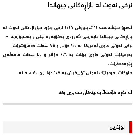
نرخى نەوت له‌ بازاڕه‌كانی جیهاندا
ئەمڕۆ سێشەممە ١٢ ئەیلوولی ٢٠٢٦ نرخى جۆرە جیاوازەکانى نەوت لە
بازاڕەکانى جیهاندا دابەزینی گەورەی بەخۆیەوە بینی و بەمجۆرەیە: -
نرخى نەوتى خاوى ئەمریکا بە ١٠٠ دۆلار و ٧٥ سەنت دەفرۆشرێت.
بەرمیلێک نەوتى خاوى برێنت بە ١٠٦ دۆلار و ٤٠ سەنت مامەڵەى
پێوەدەکرێت.
هاوکات بەرمیلێک نەوتی ئۆپیکیش بە ١٠٧ دۆلار و ٧٠ سەنتە
لە تۆڕە کۆمەڵایەتیەکان شەیری بکە
نوێترین