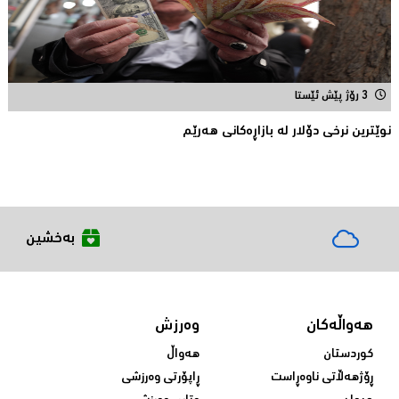
3 رۆژ پێش ئێستا
نوێترین نرخی دۆلار له‌ بازاڕه‌كانی هه‌رێم
بەخشین
هەواڵەکان
وەرزش
کوردستان
هەواڵ
ڕۆژهەڵاتی ناوەڕاست
ڕاپۆرتی وەرزشی