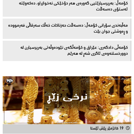
كۆمەڵ: بەرپرسیارێتیی گەورەی هەر دۆخێکی نەخوازراو، دەكەوێتە
ئەستۆی دەسەڵات
مەڵبەندى سۆرانى کۆمەڵ: دەسەڵات حەزناکات خەڵک سەرقاڵى فەرموودە
و ڕەوشتى جوان بێت
کۆمەڵى دادگەرى: عێراق و كۆمەڵگەی نێودەوڵەتی بەرپرسیارن لە
دوورخستنەوەى ئاگری شەڕ لە هەرێم
19 کاتژمێر پێش ئێستا