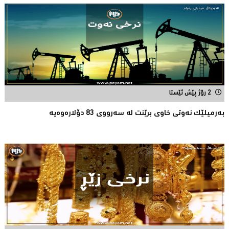
2 رۆژ پێش ئێستا
بەرمیلێک نەوتى خاوى برێنت لە سەرووى 83 دۆلارەوەیە