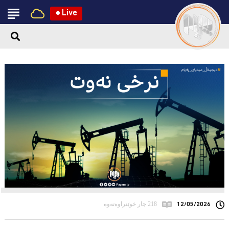
●
Live
12/05/2026
218 جار خوێنراوەتەوە