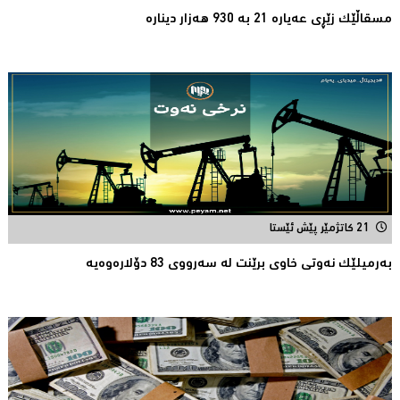
مسقاڵێک زێڕی عەیارە 21 بە 930 هەزار دینارە
21 کاتژمێر پێش ئێستا
بەرمیلێک نەوتى خاوى برێنت لە سەرووى 83 دۆلارەوەیە