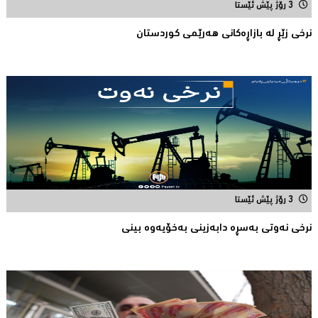
3 رۆژ پێش ئێستا
نرخی زێڕ له‌ بازاڕه‌كانی هه‌رێمی كوردستان
3 رۆژ پێش ئێستا
نرخی نه‌وتی به‌سڕه‌ دابه‌زینی به‌خۆیه‌وه‌ بینی