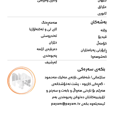
جیهان
وتاری وەرزشی
عێراق
ئابوری
بەشەکان
هەمەڕەنگ
ئای تی و تەکنەلۆژیا
وێنە
تەندروستی
ڤیدیۆ
خێزان
کۆمەڵ
دەربارەی ئێمە
ڕاپۆرتی پەیامنێران
پەیوەندی
کەشوهەوا
ئەرشیف
بنکەی سەرەکی
سلێمانی/ شه‌قامی بازنه‌ی مه‌لیک مه‌حمود
- گه‌ڕه‌کی کازیوه‌ - پشت نه‌خۆشخانه‌ی‌
هه‌رێم بۆ ناردنی‌ هه‌واڵ و بابه‌ت و سه‌رنج و
تێبینییه‌كانتان ده‌توانن په‌یوه‌ندی‌ به‌م
ئیمه‌یله‌وه‌ بكه‌ن
payam@payam.tv