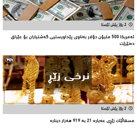
2 رۆژ پێش ئێستا
ئەمریكا 500 ملیۆن دۆلار بەناوى پێداویستیی گەشتیاران بۆ عێراق
دەنێرێت
2 رۆژ پێش ئێستا
مسقاڵێک زێڕی عەیارە 21 بە 919 هەزار دینارە