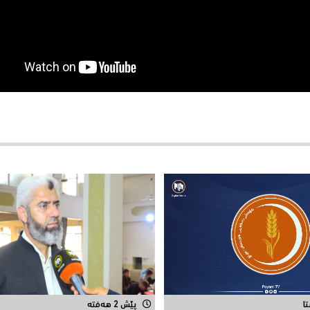
پێش 2 هەفتە