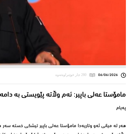
06/06/2026
280 جار خوێنراوەتەوە
مامۆستا عەلی باپیر: ئەم وڵاتە پێویستی بە دام
پەیام
هەر لە میانی ئەو وتاریەدا مامۆستا عەلی باپیر تیشكی خستە سەر هە