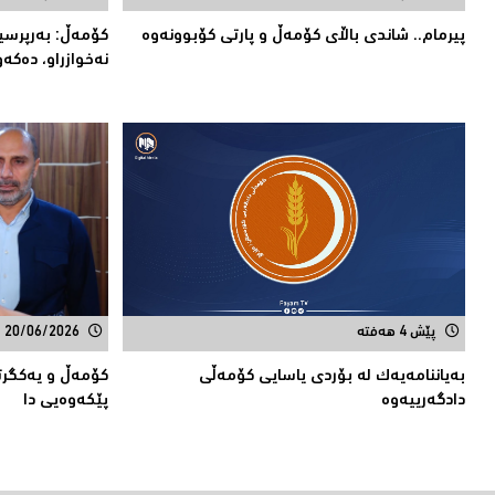
پیرمام.. شاندی باڵای كۆمه‌ڵ و پارتی كۆبوونه‌وه‌
كۆمەڵ: بەرپرسی
نەخوازراو، دەك
پێش 4 هەفتە
20/06/2026
بەیاننامەیەک لە بۆردی یاسایی کۆمەڵی
كۆمەڵ و یەكگرتو
دادگەرییەوە
پێكەوەیی دا