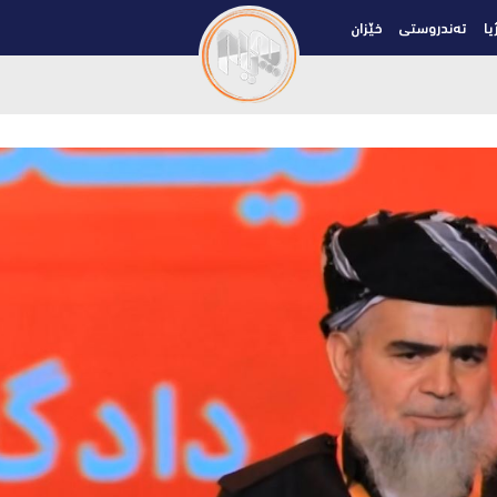
یا
تەندروستی
خێزان