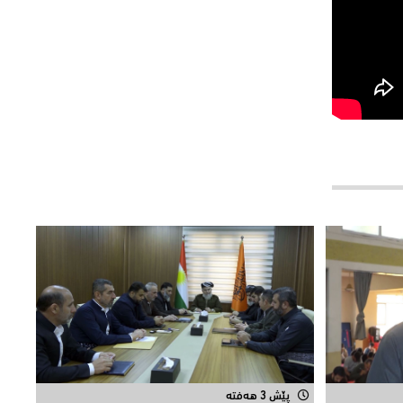
پێش 3 هەفتە