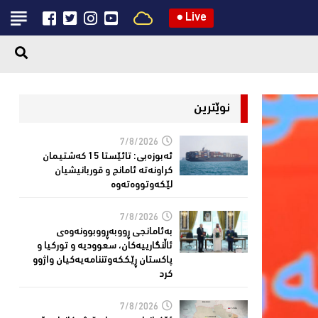
●
Live
نوێترین
7/8/2026
ئەبوزەبی: تائێستا 15 كەشتیمان
كراونەتە ئامانج و قوربانیشیان
لێكەوتووەتەوە
7/8/2026
بەئامانجی ڕووبەڕووبوونەوەی
ئاڵنگارییەكان، سعوودیە و توركیا و
پاكستان ڕێككەوتننامەیەکیان واژوو
كرد
7/8/2026