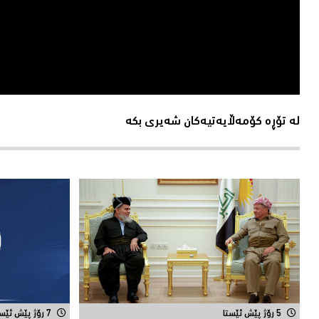
لە تۆڕە کۆمەڵایەتیەکان شەیری بکە
5 رۆژ پێش ئێستا
7 رۆژ پێش ئێستا