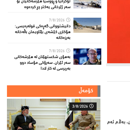
ئۆكرانیا و ڕووسیا هێرشەكانیان بۆ
سەر ژێرخانی یەكتر چڕ كردەوە
7/8/2026
دانیشتووانى گەڕەكی قولەرەیسی:
هۆکارى کێشەى بێئاویمان باڵەخانە
بەرزەكانە
7/8/2026
بەهۆى شکستهێنان لە هێرشەکانى
سەر ئێران، سەرۆكی مۆساد دوو
بەرپرسی لە كار لادا
کۆمەڵ
3/8/2026
، بەڵام ئەم