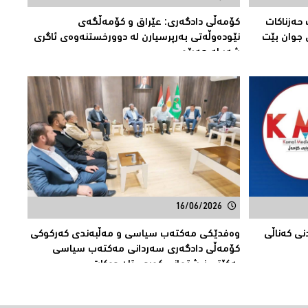
حەزناکات
کۆمەڵى دادگەرى: عێراق و كۆمەڵگەی
 جوان بێت
نێودەوڵەتی بەرپرسیارن لە دوورخستنەوەى ئاگری
شەڕ لە هەرێم
16/06/2026
راندنی کەناڵی
وەفدێکی مەکتەب سیاسی و مەڵبەندی کەرکوکی
کۆمەڵی دادگەری سەردانی مەکتەب سیاسی
یەکێتی نیشتمانی کوردستان دەکات