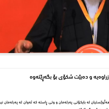
ەزراوەیە و دەبێت شكۆی بۆ بگەڕێتەوە
ڵوێستیان لە بایكۆتی پەرلەمان و وتی ڕاستە كە ئەوان لە پەرلەمان نین