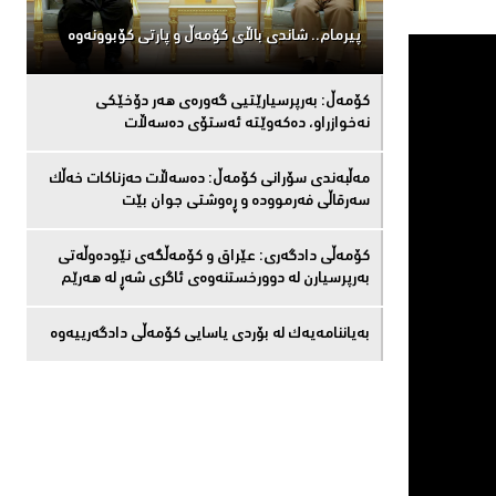
پیرمام.. شاندی باڵای كۆمه‌ڵ و پارتی كۆبوونه‌وه‌
كۆمەڵ: بەرپرسیارێتیی گەورەی هەر دۆخێکی
نەخوازراو، دەكەوێتە ئەستۆی دەسەڵات
مەڵبەندى سۆرانى کۆمەڵ: دەسەڵات حەزناکات خەڵک
سەرقاڵى فەرموودە و ڕەوشتى جوان بێت
کۆمەڵى دادگەرى: عێراق و كۆمەڵگەی نێودەوڵەتی
بەرپرسیارن لە دوورخستنەوەى ئاگری شەڕ لە هەرێم
بەیاننامەیەک لە بۆردی یاسایی کۆمەڵی دادگەرییەوە