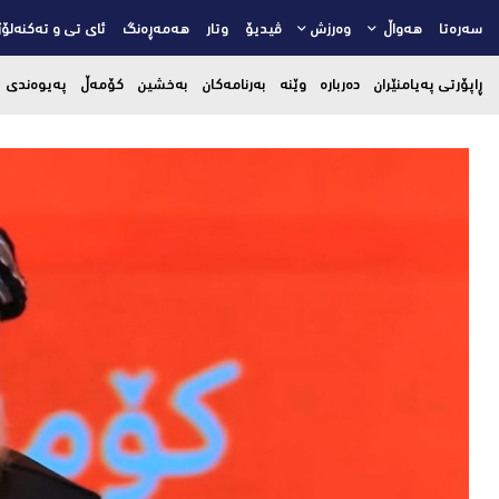
سەرەتا
هەواڵ
وەرزش
ڤیدیۆ
وتار
هەمەڕەنگ
ئای تی و تەکنەلۆژ
ڕاپۆرتی پەیامنێران
دەربارە
وێنە
بەرنامەکان
بەخشین
کۆمەڵ
پەیوەندی