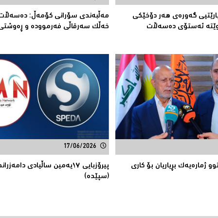
ارێتیی گەورەی هەر دۆخێکی
مەڵبەندى سۆرانى کۆمەڵ: دەسەڵات 
ەوێتە ئەستۆی دەسەڵات
خەڵک سەرقاڵى فەرموودە و ڕەوشتى
17/06/2026
و ژمارەیەك بڕیاریان بۆ كاری
پیرۆزبایی ١٧یەمین ساڵیادی دامەز
(سپێدە)