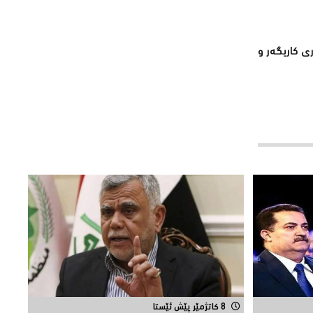
ی كاریگەر و
8 کاتژمێر پێش ئێستا