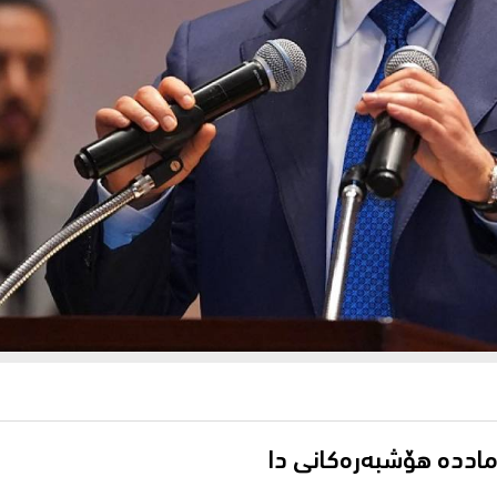
ماددە هۆشبەرەكانى دا