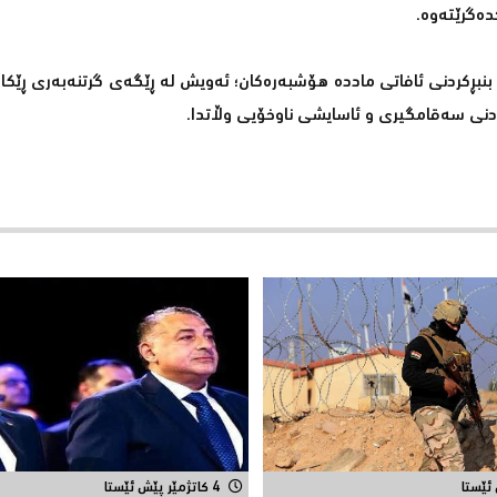
دەگرێتەوە.
بنبڕكردنی ئافاتی ماددە هۆشبەرەكان؛ ئەویش لە ڕێگەی گرتنەبەری ڕێكار
دنی سەقامگیری و ئاسایشی ناوخۆیی وڵاتدا.
4 کاتژمێر پێش ئێستا