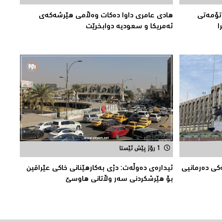
تۆمەتی
هادی عامری داوا دەكات وەڵامی هێرشەكەی
ئەمریكا و سعودیە دوابخرێت
1 رۆژ پێش ئێستا
‌كی دەرمانیى
ئیدارەى دەوڵەت: دژى بەکارهێنانى خاکی عێراقین
بۆ هێرشکردنى سەر وڵاتانی هاوسێ