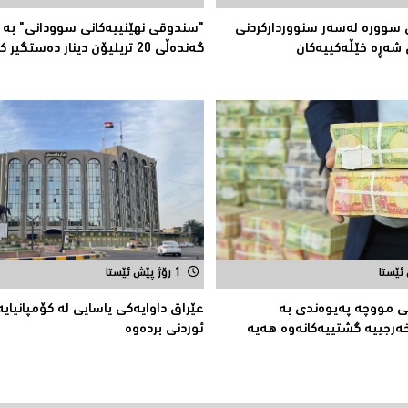
سوورە لەسەر سنوورداركردنی
"سندوقی نهێنییەكانی سوودانی" بە 
 شەڕە خێڵەكییەكان
گەندەڵی 20 تریلیۆن دینار دەستگیر كرا
1 رۆژ پێش ئێستا
نى مووچە پەیوەندی بە
عێراق داوایەکی یاسایی لە کۆمپانیایه
رجییە گشتییەکانەوە هەیە
ئوردنی بردەوە