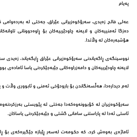
پەیام
عەلی فالح زەیدی، سەرۆكوەزیرانی عێراق، جەختی لە بەردەوامی ك
دەزگا ئەمنییەكان و لایەنە چاودێرییەكان بۆ ڕاوەدوونانی تاوان
هۆشبەرەكان لە وڵاتدا.
نووسینگەی ڕاگەیاندنی سەرۆكوەزیرانی عێراق ڕایگەیاند، زەیدی سە
لایەنە چاودێرییەكان و دامەزراوەكانی جێبەجێكردنی یاسا ئامادەی بوو
لەم دیدارەدا، هەڵسەنگاندن بۆ بارودۆخی ئەمنی و ئابووری وڵات و پ
سەرۆكوەزیران لە كۆبوونەوەكەدا جەختی لە پێویستی بەرزكردنەوەی 
ئاستی ئەدا لە پاراستنی سامانی گشتی و جێبەجێكردنی یاساكان.
ئاماژەی بەوەش كرد، كە حكومەت لەسەر ڕێبازە جێگیرەكەی بۆ ڕاوە