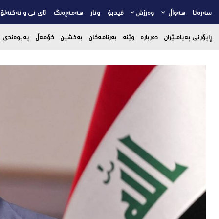
سەرەتا
هەواڵ
وەرزش
ڤیدیۆ
وتار
هەمەڕەنگ
ئای تی و تەکنەلۆژ
ڕاپۆرتی پەیامنێران
دەربارە
وێنە
بەرنامەکان
بەخشین
کۆمەڵ
پەیوەندی