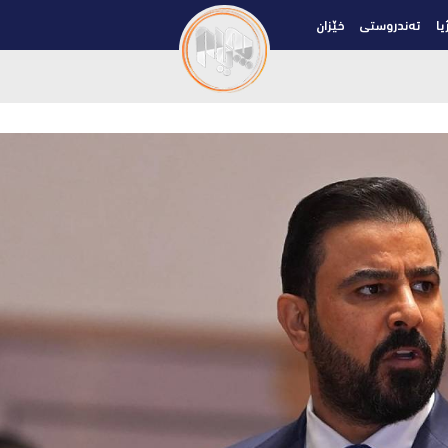
یا
تەندروستی
خێزان