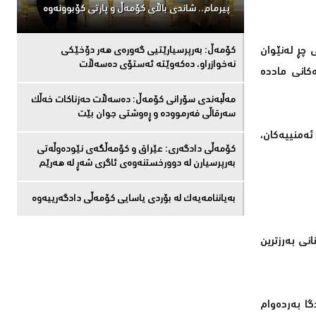
پیرمام.. شاندی باڵای كۆمه‌ڵ و پارتی كۆبوونه‌وه‌
چڕ لەنێوان
كۆمەڵ: بەرپرسیارێتیی گەورەی هەر دۆخێکی
نەخوازراو، دەكەوێتە ئەستۆی دەسەڵات
ەكانی ماددە
مەڵبەندى سۆرانى کۆمەڵ: دەسەڵات حەزناکات خەڵک
سەرقاڵى فەرموودە و ڕەوشتى جوان بێت
ئەمنییەكان،
کۆمەڵى دادگەرى: عێراق و كۆمەڵگەی نێودەوڵەتی
بەرپرسیارن لە دوورخستنەوەى ئاگری شەڕ لە هەرێم
بەیاننامەیەک لە بۆردی یاسایی کۆمەڵی دادگەرییەوە
نی بەرزترین
ا بەردەوام