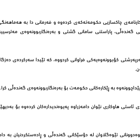
ارنامەی چاكسازیی حكومەتەكەی كردەوە و فەرمانی دا بە هەماهەنگی 
ەكانی گەندەڵی، پاراستنی سامانی گشتی و بەرەنگاربوونەوەی مەترسیی
رپەرشتی كۆبوونەوەیەكی فراوانی كردووە، كە تێیدا سەركردەی دەزگا 
ن.
ێداچوونەوە بە ڕێكارەكانی حكومەت بۆ بەرەنگاربوونەوەی گەندەڵی كرا.
ئاستی هاوكاری نێوان دامەزراوە پەیوەندیدارەكان كردەوە بۆ بەدیهێنا
دوونانی تێوەگلاوان لە دۆسێكانی گەندەڵی و ڕادەستكردنیان بە دادگ