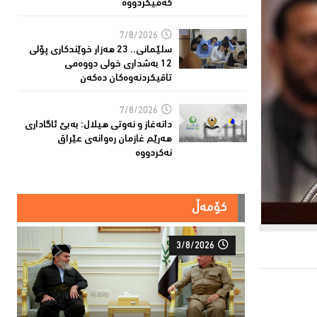
کەمیکردووە
7/8/2026
سلێمانی.. 23 هەزار خوێندکارى پۆلی
12 بەشدارى خولى دووەمى
تاقیکردنەوەکان دەکەن
7/8/2026
دانەغاز و نەوتی هیلال: بەبێ ئاگاداری
هەرێم غازمان رەوانەی عێراق
نەکردووە
کۆمەڵ
3/8/2026