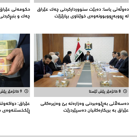
دەوڵەتی یاسا: دەبێت سنوورداركردنی چەك عێراق
حكومەتى عێراق 
لە ڕووبەڕووبوونەوەی خوێناوی بپارێزێت
چەك و بنبڕكردنی
8 کاتژمێر پێش ئێستا
9 کاتژمێر پێش ئێستا
دەسەڵاتى بەڕێوەبردنی وەزارەتە بێ وەزیرەكانى
عێراق: دواکەوت
عێراق بە بریکارەکانیان دەسپێردرێت
ڕێكخستنەوەی خە