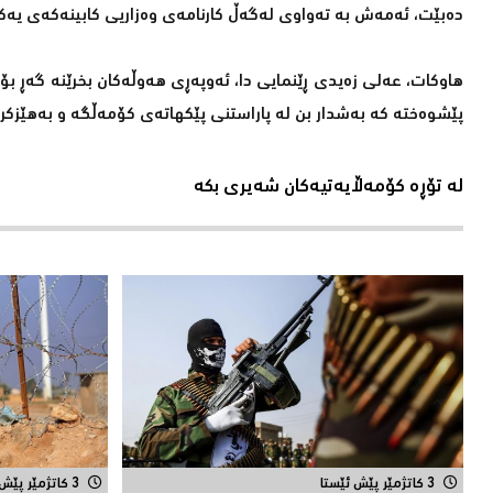
دەبێت، ئەمەش بە تەواوی لەگەڵ كارنامەی وەزاریی كابینەكەی یەك
هاوكات، عەلی زەیدی ڕێنمایی دا، ئەوپەڕی هەوڵەكان بخرێنە گەڕ بۆ 
پێشوەختە كە بەشدار بن لە پاراستنی پێكهاتەی كۆمەڵگە و بەهێزكر
لە تۆڕە کۆمەڵایەتیەکان شەیری بکە
3 کاتژمێر پێش ئێستا
3 کاتژمێر پێش ئێستا