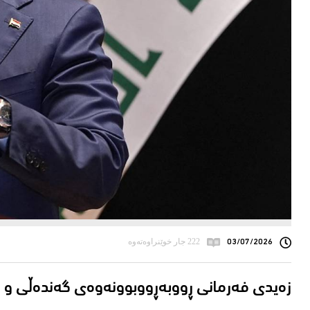
03/07/2026
222 جار خوێنراوەتەوە
زەیدی فەرمانی ڕووبەڕووبوونەوەی گەندەڵی و 