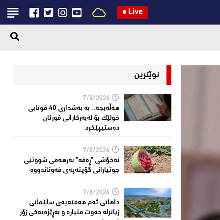
●
Live
نوێترین
7/8/2026
هەڵەبجە.. بە بەشداری 40 قوتابی
خولێک بۆ لەبەرکارانى قورئان
دەستیپێکرد
7/8/2026
نەخۆشی "ڕەقە" بەرهەمی شووتیی
جوتیارانی گۆپتەپەى فەوتاندووە
7/8/2026
داهاتی ئەم هه‌فته‌یەی سلێمانی
زیاترلە حەوت ملیارە و بەڕێژەیەکى زۆر