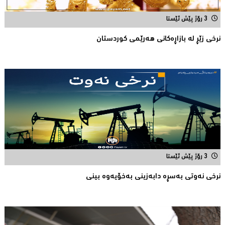
3 رۆژ پێش ئێستا
نرخی زێڕ له‌ بازاڕه‌كانی هه‌رێمی كوردستان
3 رۆژ پێش ئێستا
نرخی نه‌وتی به‌سڕه‌ دابه‌زینی به‌خۆیه‌وه‌ بینی