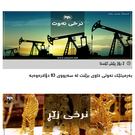
2 رۆژ پێش ئێستا
بەرمیلێک نەوتى خاوى برێنت لە سەرووى 83 دۆلارەوەیە