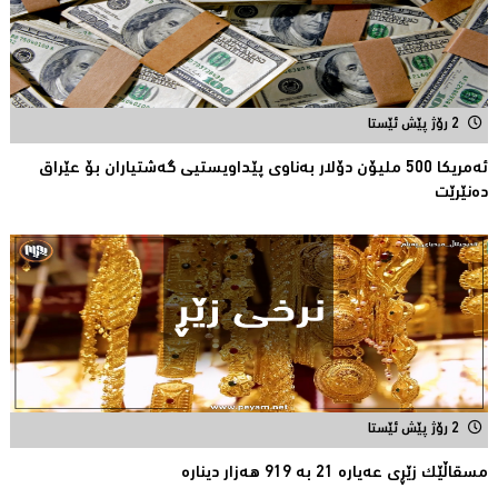
2 رۆژ پێش ئێستا
ئەمریكا 500 ملیۆن دۆلار بەناوى پێداویستیی گەشتیاران بۆ عێراق
دەنێرێت
2 رۆژ پێش ئێستا
مسقاڵێک زێڕی عەیارە 21 بە 919 هەزار دینارە