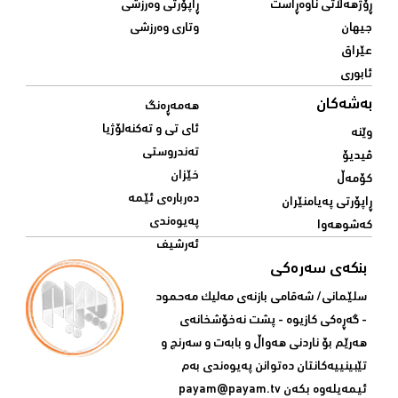
ڕۆژهەڵاتی ناوەڕاست
ڕاپۆرتی وەرزشی
جیهان
وتاری وەرزشی
عێراق
ئابوری
بەشەکان
هەمەڕەنگ
ئای تی و تەکنەلۆژیا
وێنە
تەندروستی
ڤیدیۆ
خێزان
کۆمەڵ
دەربارەی ئێمە
ڕاپۆرتی پەیامنێران
پەیوەندی
کەشوهەوا
ئەرشیف
بنکەی سەرەکی
سلێمانی/ شه‌قامی بازنه‌ی مه‌لیک مه‌حمود
- گه‌ڕه‌کی کازیوه‌ - پشت نه‌خۆشخانه‌ی‌
هه‌رێم بۆ ناردنی‌ هه‌واڵ و بابه‌ت و سه‌رنج و
تێبینییه‌كانتان ده‌توانن په‌یوه‌ندی‌ به‌م
ئیمه‌یله‌وه‌ بكه‌ن
payam@payam.tv