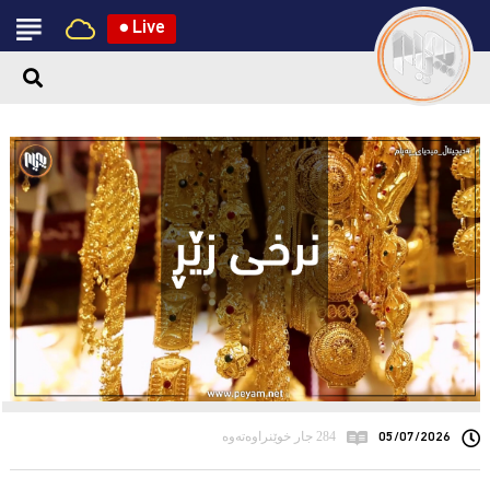
●
Live
05/07/2026
284 جار خوێنراوەتەوە