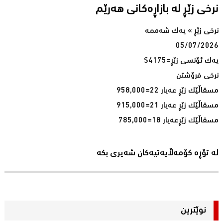
نرخى زێڕ له‌ بازاڕه‌كانی هه‌رێم
نرخی زێڕ » یەک شەممە
05/07/2026
یەک ئۆنسی زێڕ=4175$
نرخی فرۆشتن
مسقاڵێک زێڕ عەیار 22=958,000
مسقاڵێک زێڕ عەیار 21=915,000
مسقاڵێک زێڕعەیار 18=785,000
لە تۆڕە کۆمەڵایەتیەکان شەیری بکە
نوێترین