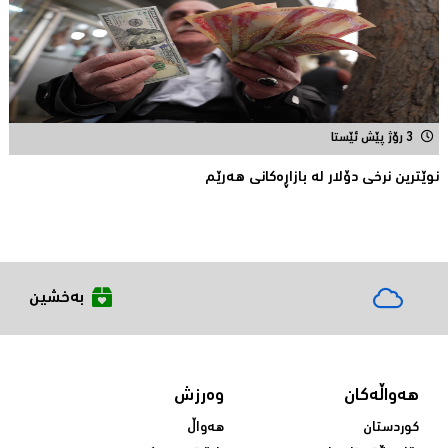
3 رۆژ پێش ئێستا
نوێترین نرخی دۆلار له‌ بازاڕه‌كانی هه‌رێم
بەخشین
هەواڵەکان
وەرزش
کوردستان
هەواڵ