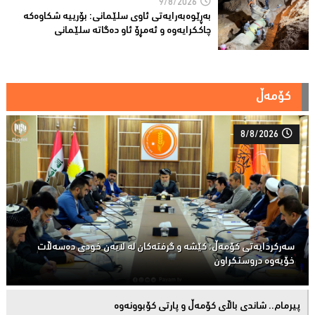
9/8/2026
بەڕێوەبەرایەتى ئاوی سلێمانى: بۆرییە شکاوەکە
چاککرایەوە و ئەمڕۆ ئاو دەگاتە سلێمانى
کۆمەڵ
8/8/2026
سەركردایەتی كۆمەڵ: كێشە و گرفتەكان لە لایەن خودی دەسەڵات
خۆیەوە دروستكراون
پیرمام.. شاندی باڵای كۆمه‌ڵ و پارتی كۆبوونه‌وه‌