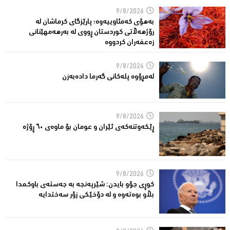
9/8/2026
بەهۆی کەمئاوییەوە؛ پارێزگاى کرماشان لە
رۆژهەڵاتى کوردستان ڕووى لە بەرهەمهێنانى
زەعفەران کردووە
9/8/2026
له‌مڕۆوه‌ پله‌كانی گه‌رما داده‌به‌زن
9/8/2026
ڕێكه‌وتنه‌كه‌ی ئێران و عومان بۆ ماوه‌ی ٦٠ ڕۆژه‌
9/8/2026
کوڕی جۆو بایدن: شێرپەنجە بە جەستەی باوکمدا
بڵاو بوەتەوە و لە دۆخێکی زۆر سەختدایە