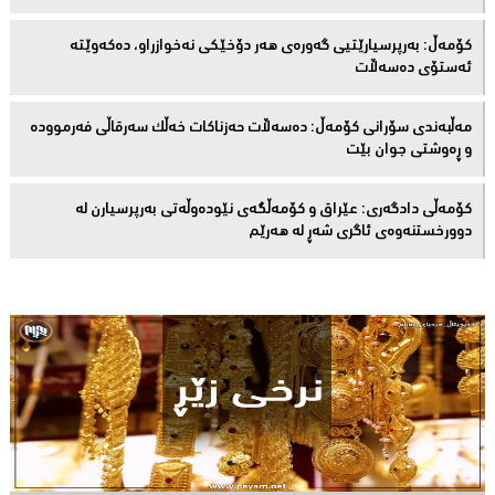
كۆمەڵ: بەرپرسیارێتیی گەورەی هەر دۆخێکی نەخوازراو، دەكەوێتە
ئەستۆی دەسەڵات
مەڵبەندى سۆرانى کۆمەڵ: دەسەڵات حەزناکات خەڵک سەرقاڵى فەرموودە
و ڕەوشتى جوان بێت
کۆمەڵى دادگەرى: عێراق و كۆمەڵگەی نێودەوڵەتی بەرپرسیارن لە
دوورخستنەوەى ئاگری شەڕ لە هەرێم