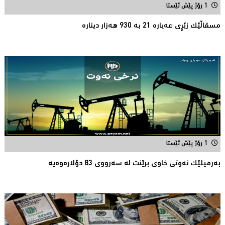
1 رۆژ پێش ئێستا
مسقاڵێک زێڕی عەیارە 21 بە 930 هەزار دینارە
1 رۆژ پێش ئێستا
بەرمیلێک نەوتى خاوى برێنت لە سەرووى 83 دۆلارەوەیە