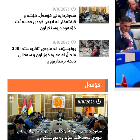
8/8/2026
سەركردایەتی كۆمەڵ: كێشە و
گرفتەكان لە لایەن خودی دەسەڵات
خۆیەوە دروستكراون
8/8/2026
یونیسێف: لە ماوەی ئاگربەستدا 300
منداڵ لە غەززە كوژراون و سەدانی
دیكە برینداربوون
کۆمەڵ
8/8/2026
سەركردایەتی كۆمەڵ: كێشە و گرفتەكان لە لایەن
خودی دەسەڵات خۆیەوە دروستكراون