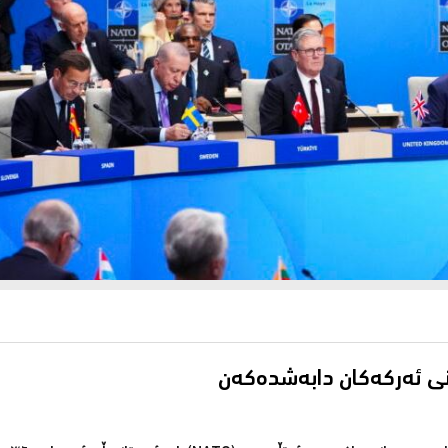
انی ئه‌ركه‌كان دابه‌شدەکەن