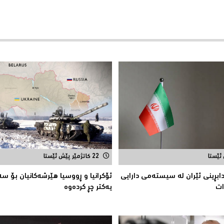
22 کاتژمێر پێش ئێستا
ابڕینى ئێران لە سیستەمی دارایی
ئۆكرانیا و ڕووسیا هێرشەكانیان بۆ سەر
ات
یەكتر چڕ كردەوە