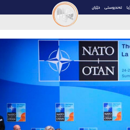
یا
تەندروستی
خێزان