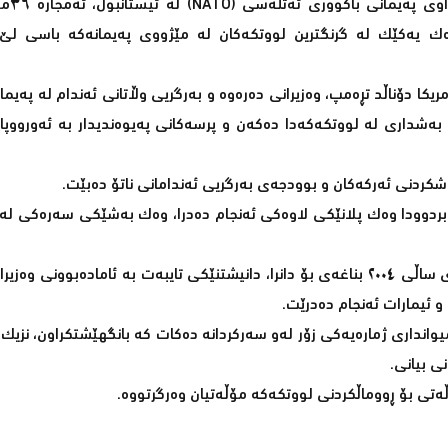
تورکیا دوای ٢٢ 
ەک یەکێک لە گرنگترین لووتکەکان لە مێژووی پەیمانەکە باسی لێ
ەش سەرۆکی ئەمریکا دۆناڵد تڕەمپ، وەزیرانی دەرەوە و بەرگریی وڵاتانی ئەندام لە پەی
ش بەشداری لە لووتکەکەدا دەکەن و پرسەکانی پەیوەندیدار بە ئەورووپا، 
کردنی ئەرکەکان و بوودجەی بەرگریی ئەندامانی ناتۆ دەبێت.
بردوودا وەک پلانێکی لاوەکی ئەنجام دەدرا، وەک بەشێکی سەرەکی لە 
لە چوارچێوەی "دەستپێشخەری هاوکاری ئیستانبوڵ" کە لە لووتکەی ساڵی ٢٠٠٤ بناغەی بۆ دانرا، دانیشتنێکی تایبەت بە ئاماد
و ئیمارات ئەنجام دەدرێت.
ی بیانی.
ڵەتی بۆ ڕووماڵکردنی لووتکەکە مۆڵەتیان وەرگرتووە.