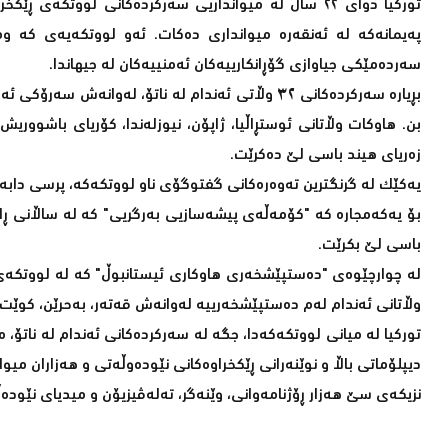
پەیمانەکە لە ئەنقەرە میوانداری دەکات. ئەو لووتکەیەی کە و
سەردەمێکی جیاوازی گۆڕانکارییەکان ئەمنییەکان لە جیهاندا.
بڕیارە سەرکردەکانی ٣٢ وڵاتی ئەندام لە ناتۆ، لەوان
بن. هاوکات وڵاتانی ئوستڕاڵیا، ژاپۆن، نیوزلەندا، کۆریای باشووری
زەریای هیند باسی لێ دەکرێت.
یەکێک لە گرنگترین تەوەرەکانی گفتوگۆی ناو لووتکەکە، پرسی دابەش
بۆ یەکەمجارە کە "کۆمەڵەی پیشەسازیی بەرگریی" کە لە ساڵانی ڕا
باسی لێ بکرێت.
وڵاتانی ئەندام لەم دەستپێشخەرییە لەوانەش قەتەر، بەحرێن، کوێت 
دیپلۆماتی باڵا و نوێنەرانی ڕێکخراوەکانی نێودەوڵەتی و هەزاران میوان
نزیکەی سێ هەزار ڕۆژنامەوانی، وێنەگر، تەلەڤیزیۆن و میدیای نێودە