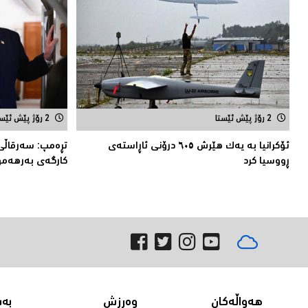
2 رۆژ پێش ئێستا
2 رۆژ پێش ئێستا
ئۆکرانیا بە یەک هێرش ٦٠٥ درۆنی ئاڕاستەى
تڕەمپ: سەرقاڵى
ڕووسیا کرد
کارگەى بەرهەمه
هەواڵەکان
وەرزش
بە