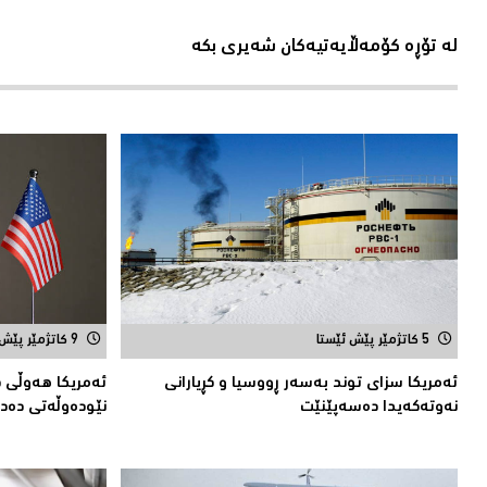
لە تۆڕە کۆمەڵایەتیەکان شەیری بکە
5 کاتژمێر پێش ئێستا
9 کاتژمێر پێش ئێستا
ئەمریكا سزای توند بەسەر ڕووسیا و كڕیارانی
ئەمریکا هەوڵى د
نەوتەكەیدا دەسەپێنێت
نێودەوڵەتی دەد