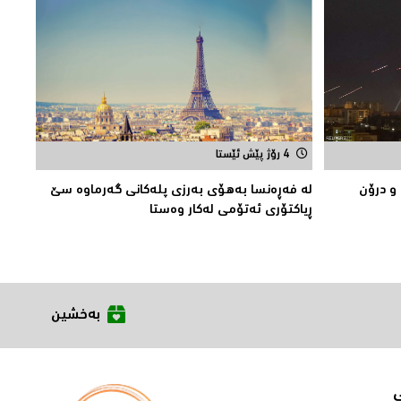
4 رۆژ پێش ئێستا
 و درۆن
لە فەڕەنسا بەهۆی بەرزی پلەکانی گەرماوە سێ
ڕیاکتۆری ئەتۆمی له‌كار وه‌ستا
بەخشین