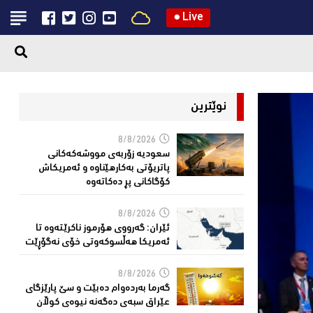
●
Live
نوێترین
8/8/2026
سعودیە زۆربەی مووشەكەكانی
پاتریۆتی بەكارهێناوە و ئەمریكاش
كۆگاكانی پڕ دەكاتەوە
8/8/2026
ئێران: گەرووی هۆرموز ناكرێتەوە تا
ئەمریكا هەڵسوكەوتی خۆی نەگۆڕێت
8/8/2026
گەرما بەردەوام دەبێت و سێ پارێزگای
عێراق سبەی دەگەنە نیوەی كوڵان