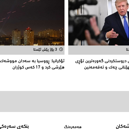
3 رۆژ پێش ئێستا
 دروستکردنی گەورەترین تۆڕى
ئۆكرانیا: ڕووسیا به‌ سه‌دان مووشه‌ك
ێنانى چەک و تەقەمەنین
هێرشی كرد و 17 كه‌س كوژران
شەکان
بنکەی سەرەکی
هەمەڕەنگ