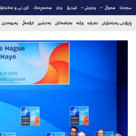
سەرەتا
هەواڵ
وەرزش
ڤیدیۆ
وتار
هەمەڕەنگ
ئای تی و تەکنەلۆژ
ڕاپۆرتی پەیامنێران
دەربارە
وێنە
بەرنامەکان
بەخشین
کۆمەڵ
پەیوەندی