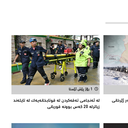
1 رۆژ پێش ئێستا
 ژێرخانی
لە ئەنجامی تەقەكردن لە قوتابخانەیەك لە تایلەند
زیاترلە 20 كەس بوونە قوربانى