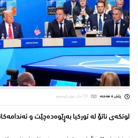
پێش 4 هەفتە
259 جار خوێنراوەتەوە
لوتكه‌ی ناتۆ له‌ توركیا به‌ڕێوه‌ده‌چێت و ئه‌ندامەک