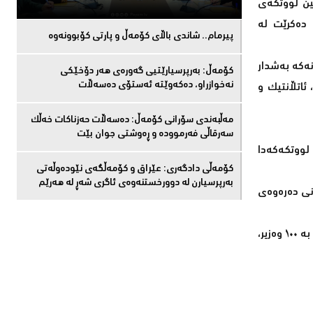
ساڵ لە میوانداریی سەرکردەکانی لووتکەی ڕێکخراوی پەیمانی باکووری ئەتڵەسی (NATO) لە ئیستانبوڵ، ئەمجارە ٣٦مین لووتکەی
 دەکرێت لە
پیرمام.. شاندی باڵای كۆمه‌ڵ و پارتی كۆبوونه‌وه‌
مانەکە بەشدار
كۆمەڵ: بەرپرسیارێتیی گەورەی هەر دۆخێکی
نەخوازراو، دەكەوێتە ئەستۆی دەسەڵات
ئاتڵانتیک و
مەڵبەندى سۆرانى کۆمەڵ: دەسەڵات حەزناکات خەڵک
سەرقاڵى فەرموودە و ڕەوشتى جوان بێت
لووتکەکەدا
کۆمەڵى دادگەرى: عێراق و كۆمەڵگەی نێودەوڵەتی
بەرپرسیارن لە دوورخستنەوەى ئاگری شەڕ لە هەرێم
ەبوونی وەزیرانی دەرەوەی
تورکیا لە میانی لووتکەکەدا، جگە لە سەرکردەکانی ئەندام لە ناتۆ، میوانداری ژمارەیەکی زۆر لەو سەرکردانە دەکات کە بانگهێشتکراون، نزیک بە ١٠٠ وەزیر،