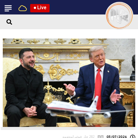
●
Live
05/07/2026
282 جار خوێنراوەتەوە