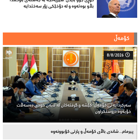
کوڕی جۆو بایدن: شێرپەنجە بە جەستەی باوکمدا
بڵاو بوەتەوە و لە دۆخێکی زۆر سەختدایە
کۆمەڵ
8/8/2026
سەركردایەتی كۆمەڵ: كێشە و گرفتەكان لە لایەن خودی دەسەڵات
خۆیەوە دروستكراون
پیرمام.. شاندی باڵای كۆمه‌ڵ و پارتی كۆبوونه‌وه‌