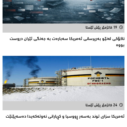
19 کاتژمێر پێش ئێستا
ناكۆكی لەنێو بەرپرسانى ئەمریكا سەبارەت بە جەنگی ئێران دروست
بووە
24 کاتژمێر پێش ئێستا
ئەمریكا سزای توند بەسەر ڕووسیا و كڕیارانی نەوتەكەیدا دەسەپێنێت