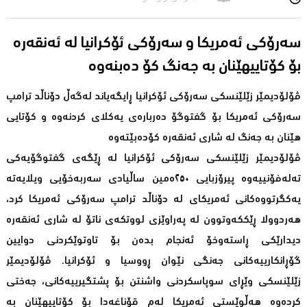
سەرۆکی ئەمریکا و سەرۆکی ئۆکرانیا لە ئەنقەرە
بۆ کۆتاییهێنان بە جەنگ کۆ دەبنەوە
ڤۆلۆدیمێر زێلێنسکی سەرۆکی ئۆکرانیا ڕایگەیاند لەگەڵ دۆناڵد ترامپ
سەرۆکی ئەمریکا بۆ گفتوگۆ دەربارەی یەکلای کردنەوە و کۆتایی
هێنان بە جەنگ لە شاری ئەنقەرە کۆدەبێتەوە
ڤۆلۆدیمێر زێلێنسکی سەرۆکی ئۆکرانیا لە ڕێگەی گفتوگۆیەکی
تەلەفۆنییەوە پیرۆزبایی ‎٢٥٠‎ەمین ساڵیادی سەربەخۆیی ویلایەتە
یەکگرتووەکانی ئەمریکای لە دۆناڵد ترامپ سەرۆکی ئەمریکا کرد،
هەردوولا ڕێککەوتوون لە پەراوێزی لووتکەی ناتۆ لە شاری ئەنقەرە
دیدارێکی ڕاستەوخۆ ئەنجام بدەن بۆ تاوتوێکردنی دوایین
گۆڕانکارییەکانی جەنگی نێوان ڕووسیا و ئۆکرانیا. ڤۆلۆدیمێر
زێلێنسکی وێڕای سوپاسکردنی واشنتن بۆ پشتگیرییەکانی، جەختی
کردەوە هەڵوێستی ئەمریکا لەم قۆناغەدا بۆ کۆتاییهێنان بە