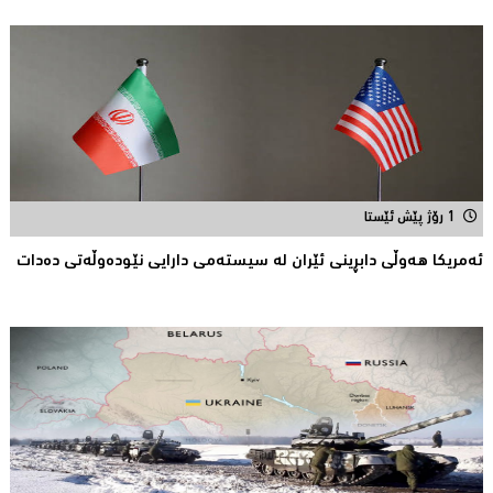
1 رۆژ پێش ئێستا
ئەمریکا هەوڵى دابڕینى ئێران لە سیستەمی دارایی نێودەوڵەتی دەدات