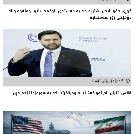
کوڕی جۆو بایدن: شێرپەنجە بە جەستەی باوکمدا بڵاو بوەتەوە و لە
دۆخێکی زۆر سەختدایە
5 کاتژمێر پێش ئێستا
ڤانس: ئێران باج له‌و كه‌شتیانه‌ وه‌رناگرێت كه‌ به‌ هورمزدا تێده‌په‌ڕن