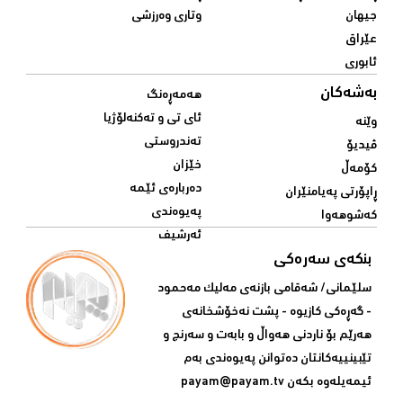
جیهان
وتاری وەرزشی
عێراق
ئابوری
بەشەکان
هەمەڕەنگ
ئای تی و تەکنەلۆژیا
وێنە
تەندروستی
ڤیدیۆ
خێزان
کۆمەڵ
دەربارەی ئێمە
ڕاپۆرتی پەیامنێران
پەیوەندی
کەشوهەوا
ئەرشیف
بنکەی سەرەکی
سلێمانی/ شه‌قامی بازنه‌ی مه‌لیک مه‌حمود
- گه‌ڕه‌کی کازیوه‌ - پشت نه‌خۆشخانه‌ی‌
هه‌رێم بۆ ناردنی‌ هه‌واڵ و بابه‌ت و سه‌رنج و
تێبینییه‌كانتان ده‌توانن په‌یوه‌ندی‌ به‌م
ئیمه‌یله‌وه‌ بكه‌ن
payam@payam.tv