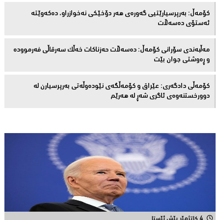
كۆمەڵ: بەرپرسیارێتیی گەورەی هەر دۆخێکی نەخوازراو، دەكەوێتە
ئەستۆی دەسەڵات
مەڵبەندى سۆرانى کۆمەڵ: دەسەڵات حەزناکات خەڵک سەرقاڵى فەرموودە
و ڕەوشتى جوان بێت
کۆمەڵى دادگەرى: عێراق و كۆمەڵگەی نێودەوڵەتی بەرپرسیارن لە
دوورخستنەوەى ئاگری شەڕ لە هەرێم
4 کاتژمێر پێش ئێستا