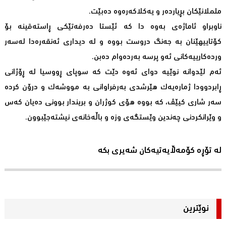
ململانێکان بڕیاردەر و یەکلاکەرەوە دەبێت.
ناوبراو ئاماژەی بەوە دا کە ئێستا دەرفەتێکی ڕاستەقینە بۆ
کۆتاییهێنان بە جەنگ دروست بووە و لە دیداری ئەنقەرەدا لەسەر
وردەکارییەکانی ئەو پرسە بەردەوام دەبن.
ئەم لێدوانە نوێیە دوای ئەوە دێت کە سوپای ڕووسیا لە ڕۆژانی
ڕابردوودا ژمارەیەک هێرشدی بەرفراوانی بە مووشەک و درۆن کردە
سەر شاری کیێڤ، کە بووە هۆی کوژران و بریندار بوونی دەیان کەس
و وێرانکردنی چەندین وێستگەی وزە و باڵەخانەی نیشتەجێبوون.
لە تۆڕە کۆمەڵایەتیەکان شەیری بکە
نوێترین