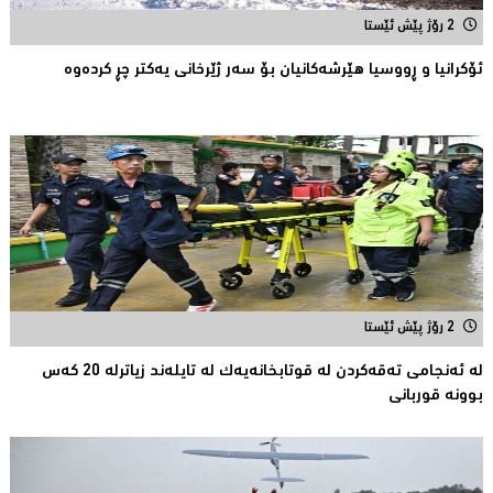
2 رۆژ پێش ئێستا
ئۆكرانیا و ڕووسیا هێرشەكانیان بۆ سەر ژێرخانی یەكتر چڕ كردەوە
2 رۆژ پێش ئێستا
لە ئەنجامی تەقەكردن لە قوتابخانەیەك لە تایلەند زیاترلە 20 كەس
بوونە قوربانى