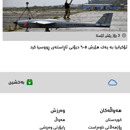
3 رۆژ پێش ئێستا
ئۆکرانیا بە یەک هێرش ٦٠٥ درۆنی ئاڕاستەى ڕووسیا کرد
بەخشین
هەواڵەکان
وەرزش
کوردستان
هەواڵ
ڕۆژهەڵاتی ناوەڕاست
ڕاپۆرتی وەرزشی