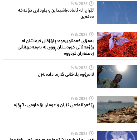
9/8/2026
ئێران: له‌ ئاماده‌باشیداین و چاودێری دۆخه‌كه‌
ده‌كه‌ین
9/8/2026
بەهۆی کەمئاوییەوە؛ پارێزگاى کرماشان لە
رۆژهەڵاتى کوردستان ڕووى لە بەرهەمهێنانى
زەعفەران کردووە
9/8/2026
له‌مڕۆوه‌ پله‌كانی گه‌رما داده‌به‌زن
9/8/2026
ڕێكه‌وتنه‌كه‌ی ئێران و عومان بۆ ماوه‌ی ٦٠ ڕۆژه‌
9/8/2026