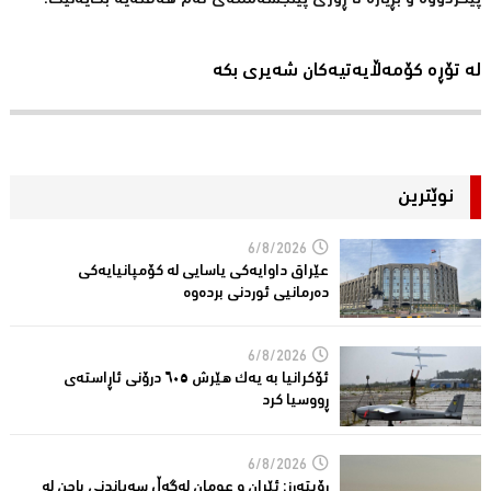
لە تۆڕە کۆمەڵایەتیەکان شەیری بکە
نوێترین
6/8/2026
عێراق داوایەکی یاسایی لە کۆمپانیایه‌كی
دەرمانیى ئوردنی بردەوە
6/8/2026
ئۆکرانیا بە یەک هێرش ٦٠٥ درۆنی ئاڕاستەى
ڕووسیا کرد
6/8/2026
رۆیتەرز: ئێران و عومان لەگەڵ سەپاندنی باجن لە