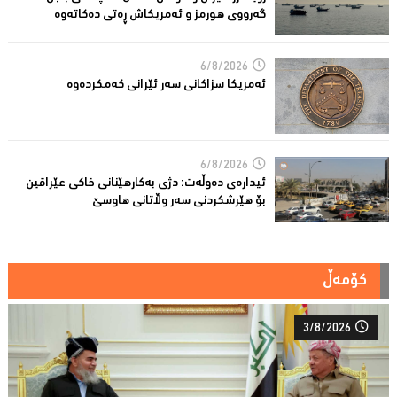
گەرووی هورمز و ئەمریکاش ڕەتی دەکاتەوە
6/8/2026
ئه‌مریكا سزاكانی سه‌ر ئێرانی كه‌مكرده‌وه‌
6/8/2026
ئیدارەى دەوڵەت: دژى بەکارهێنانى خاکی عێراقین
بۆ هێرشکردنى سەر وڵاتانی هاوسێ
کۆمەڵ
3/8/2026