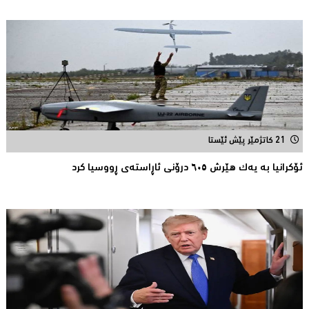
21 کاتژمێر پێش ئێستا
ئۆکرانیا بە یەک هێرش ٦٠٥ درۆنی ئاڕاستەى ڕووسیا کرد