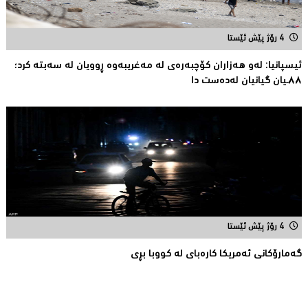
4 رۆژ پێش ئێستا
ئیسپانیا: لەو هەزاران کۆچبەرەی لە مەغریبەوە ڕوویان لە سەبتە کرد؛
٨٨ـیان گیانیان لەدەست دا
4 رۆژ پێش ئێستا
گەمارۆکانی ئەمریکا کارەبای لە کووبا بڕی