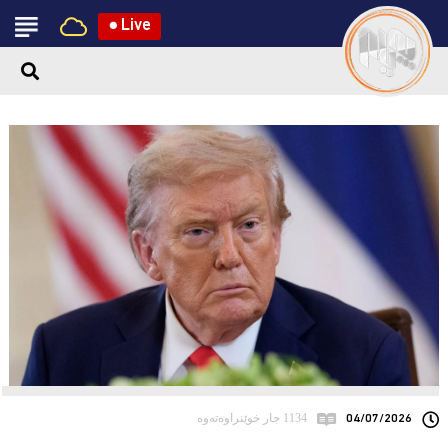
●
Live
04/07/2026
1134 جار خوێنراوەتەوە