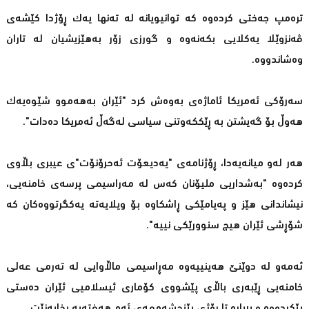
ترەمپ جەختی كردەوە كە توانیویانە لە تەنها یەك ڕۆژدا كێشەی
ڤەنزوێلا یەكلایی بكەنەوە و گورزی زۆر بەهێزیشیان لە تاران
وەشاندووە.
سەرۆكی ئەمریكا ئاماژەی بەوەش كرد "ئێران بەهەموو شێوەیەك
هەوڵ بۆ گەیشتن بە ڕێككەوتنی سیاسی لەگەڵ ئەمریكا دەدات".
هەر لەو میانەیەدا، ڕۆژنامەی "یەدیعۆت ئەحرۆنۆت"ی عیبری بڵاوی
كردەوە "بەشداریی ملیۆنان كەس لە مەراسیمی پرسەی خامنەیی،
نیشاندانی هێز و پەیامێكی ڕاشكاوە بۆ ویلایەتە یەكگرتووەكان كە
شۆڕشی ئێران هیچ سنوورێكی نییە".
ئەمەو لە دوێنێ هەینییەوە مەڕاسیمی ماڵاوایی لە تەرمی عەلی
خامنەیی ڕێبەری باڵای پێشووی كۆماری ئیسلامیی ئێران دەستی
پێكردووە و بڕیارە تا ڕۆژی پێنجشەممەی ئەم هەفتەیە بخایەنێت.