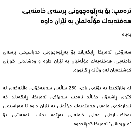
ترەمپ: بۆ بەڕێوەچوونی پرسەی خامنەیی،
هەفتەیەک مۆڵەتمان بە ئێران داوە
پەیام
سەرۆكی ئەمریكا ڕایگەیاند بۆ بەڕێوەچوونی مەراسیمی پرسەی
خامنەیی، هەفتەیەك مۆڵەتیان بە ئێران داوە و وەشاندنی گورزی
كوشندەیان لەو وڵاتە ڕاگرتووە.
لە وتارێكیدا بە بۆنەی یادی 250 ساڵەی سەربەخۆیی وڵاتەكەی لە
كێوی ڕاشمۆر، دۆناڵد ترەمپ سەرۆكی ئەمریكا، ڕایگەیاند كە
ئیدارەكەی ماوەی هەفتەیەك مۆڵەتی بە ئێران داوە تا مەراسیمی
بەخاكسپاردنی عەلی خامنەیی بەڕێوە بچێت، ئەمەشی بۆ
"میهرەبانی" ئەمریكا گەڕاندەوە.