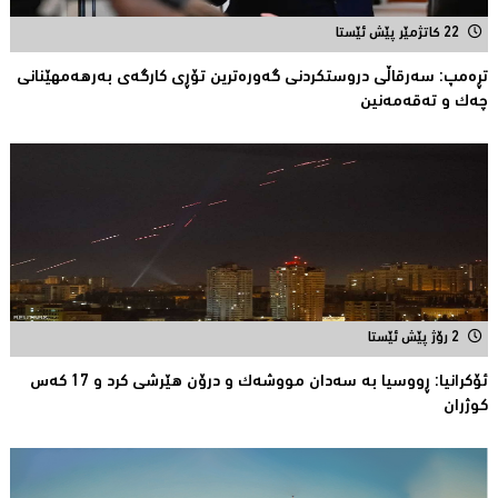
22 کاتژمێر پێش ئێستا
تڕەمپ: سەرقاڵى دروستکردنی گەورەترین تۆڕى کارگەى بەرهەمهێنانى
چەک و تەقەمەنین
2 رۆژ پێش ئێستا
ئۆكرانیا: ڕووسیا به‌ سه‌دان مووشه‌ك و درۆن هێرشی كرد و 17 كه‌س
كوژران