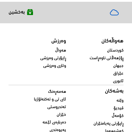
بەخشین
هەواڵەکان
وەرزش
کوردستان
هەواڵ
ڕۆژهەڵاتی ناوەڕاست
ڕاپۆرتی وەرزشی
جیهان
وتاری وەرزشی
عێراق
ئابوری
بەشەکان
هەمەڕەنگ
ئای تی و تەکنەلۆژیا
وێنە
تەندروستی
ڤیدیۆ
خێزان
کۆمەڵ
دەربارەی ئێمە
ڕاپۆرتی پەیامنێران
پەیوەندی
کەشوهەوا