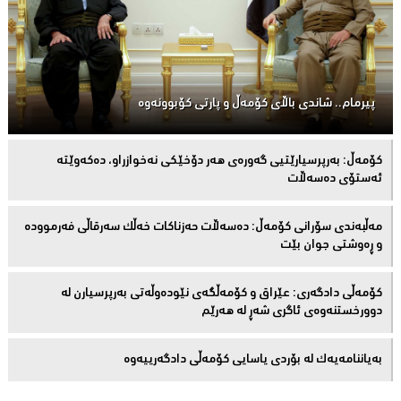
پیرمام.. شاندی باڵای كۆمه‌ڵ و پارتی كۆبوونه‌وه‌
كۆمەڵ: بەرپرسیارێتیی گەورەی هەر دۆخێکی نەخوازراو، دەكەوێتە
ئەستۆی دەسەڵات
مەڵبەندى سۆرانى کۆمەڵ: دەسەڵات حەزناکات خەڵک سەرقاڵى فەرموودە
و ڕەوشتى جوان بێت
کۆمەڵى دادگەرى: عێراق و كۆمەڵگەی نێودەوڵەتی بەرپرسیارن لە
دوورخستنەوەى ئاگری شەڕ لە هەرێم
بەیاننامەیەک لە بۆردی یاسایی کۆمەڵی دادگەرییەوە