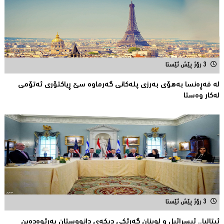
3 رۆژ پێش ئێستا
لە فەڕەنسا بەهۆی بەرزی پلەکانی گەرماوە سێ ڕیاکتۆری ئەتۆمی
له‌كار وه‌ستا
3 رۆژ پێش ئێستا
ئیتالیا.. ئیسرائیل و لوبنان گه‌ڕێكی دیكه‌ی دانووستان به‌ڕێوه‌ده‌بن