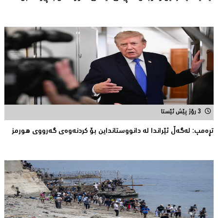
3 رۆژ پێش ئێستا
تڕەمپ: لەگەڵ ئێراندا لە دانووستانداین بۆ کردنەوەى گەرووى هورمز