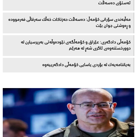
ئەستۆی دەسەڵات
مەڵبەندى سۆرانى کۆمەڵ: دەسەڵات حەزناکات خەڵک سەرقاڵى فەرموودە
و ڕەوشتى جوان بێت
کۆمەڵى دادگەرى: عێراق و كۆمەڵگەی نێودەوڵەتی بەرپرسیارن لە
دوورخستنەوەى ئاگری شەڕ لە هەرێم
بەیاننامەیەک لە بۆردی یاسایی کۆمەڵی دادگەرییەوە