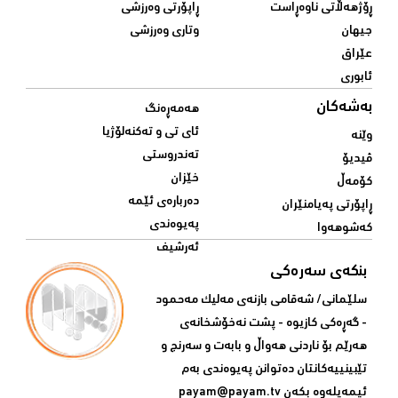
ڕۆژهەڵاتی ناوەڕاست
ڕاپۆرتی وەرزشی
جیهان
وتاری وەرزشی
عێراق
ئابوری
بەشەکان
هەمەڕەنگ
ئای تی و تەکنەلۆژیا
وێنە
تەندروستی
ڤیدیۆ
خێزان
کۆمەڵ
دەربارەی ئێمە
ڕاپۆرتی پەیامنێران
پەیوەندی
کەشوهەوا
ئەرشیف
بنکەی سەرەکی
سلێمانی/ شه‌قامی بازنه‌ی مه‌لیک مه‌حمود
- گه‌ڕه‌کی کازیوه‌ - پشت نه‌خۆشخانه‌ی‌
هه‌رێم بۆ ناردنی‌ هه‌واڵ و بابه‌ت و سه‌رنج و
تێبینییه‌كانتان ده‌توانن په‌یوه‌ندی‌ به‌م
ئیمه‌یله‌وه‌ بكه‌ن
payam@payam.tv