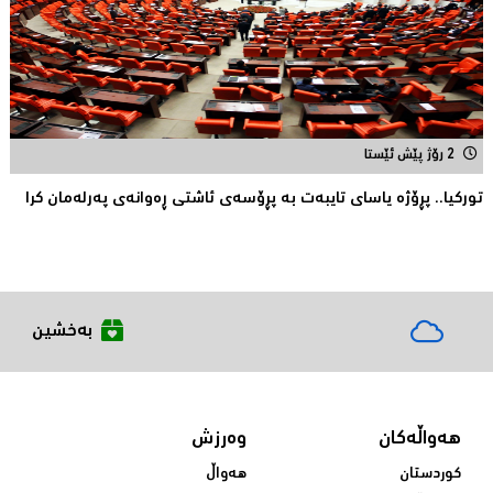
2 رۆژ پێش ئێستا
توركیا.. پڕۆژه‌ یاسای تایبه‌ت به‌ پڕۆسه‌ی ئاشتی ڕه‌وانه‌ی په‌رله‌مان كرا
بەخشین
هەواڵەکان
وەرزش
کوردستان
هەواڵ