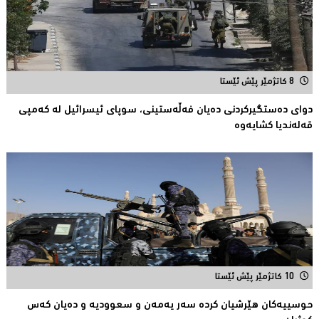
8 کاتژمێر پێش ئێستا
دوای دەستگیركردنی دەیان فەڵەستینی، سوپای ئیسرائیل لە كەمپی
قەلەندیا كشایەوە
10 کاتژمێر پێش ئێستا
حوسییەكان هێرشیان كردە سەر یەمەن و سعوودیە و دەیان كەس