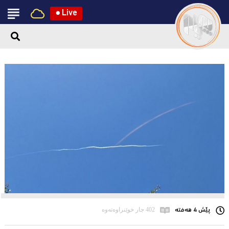
●
Live
پێش 4 هەفتە
402 جار خوێنراوەتەوە