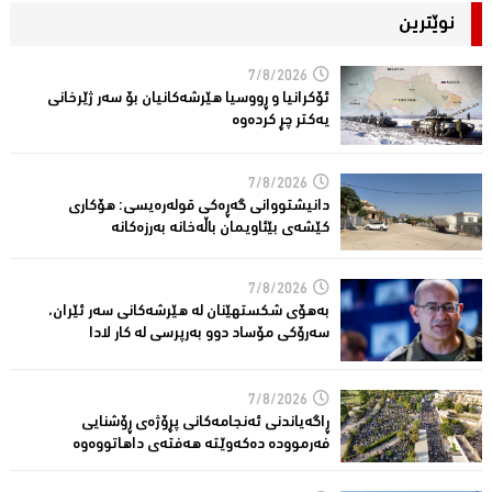
نوێترین
7/8/2026
ئۆكرانیا و ڕووسیا هێرشەكانیان بۆ سەر ژێرخانی
یەكتر چڕ كردەوە
7/8/2026
دانیشتووانى گەڕەكی قولەرەیسی: هۆکارى
کێشەى بێئاویمان باڵەخانە بەرزەكانە
7/8/2026
بەهۆى شکستهێنان لە هێرشەکانى سەر ئێران،
سەرۆكی مۆساد دوو بەرپرسی لە كار لادا
7/8/2026
ڕاگەیاندنی ئەنجامەكانی پڕۆژەی ڕۆشنایی
فەرموودە دەکەوێتە هەفتەی داهاتووەوە