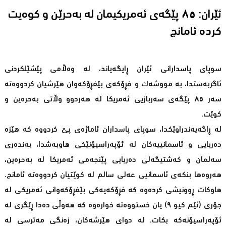
ئێران: ٨٥ پێگەی ئەمریکیمان لە بەحرێن و کوەیت
کردە ئامانج
سوپای پاسدارانی ئێران ڕایگەیاند، لە وەڵامی پێشێلکردنی
ئاگربەستدا، بە مووشەک و فڕۆکەی بێفڕۆکەوان هێرشیان کردووەتە
سەر ٨٥ پێگەی سەربازیی ئەمریکا لە هەردوو وڵاتی بەحرەین و
کوێت.
لە ڕاگەیەندراوێکدا، سوپای پاسداران ئاماژەی پێ کردووە کە هێزە
دەریایی و ئاسمانییەکان لە ئۆپەراسیۆنێکی هاوبەشدا، بەندەری
سەلمان و کەشتیگەلی دەریایی پێنجەمی ئەمریکا لە بەحرەین،
هەروەها بنکەی ئاسمانیی عەلی سالم لە کوێتیان کردووەتە ئامانج.
هاوکات ڕوونیشی کردەوە کە فڕۆکەیەکی بێفڕۆکەوانی ئەمریکی لە
جۆری (ئێم کیو ٩) یان خستووەتە خوارەوە کە هەوڵی دەدا ڕێگری لە
ئۆپەراسیۆنەکە بکات. لە دوای هێرشەکان، زەنگی مەترسی لە