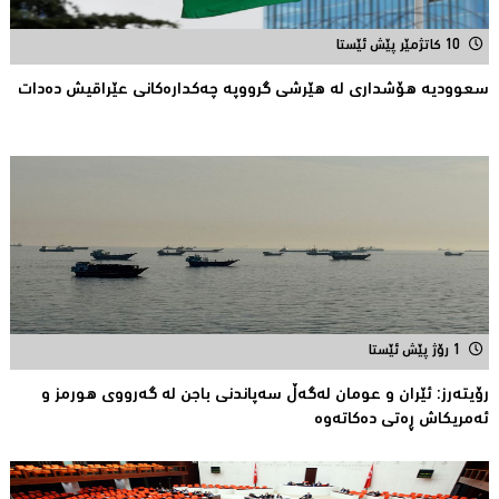
10 کاتژمێر پێش ئێستا
سعوودیە هۆشداری لە هێرشی گرووپە چەكدارەكانی عێراقیش دەدات
1 رۆژ پێش ئێستا
رۆیتەرز: ئێران و عومان لەگەڵ سەپاندنی باجن لە گەرووی هورمز و
ئەمریکاش ڕەتی دەکاتەوە