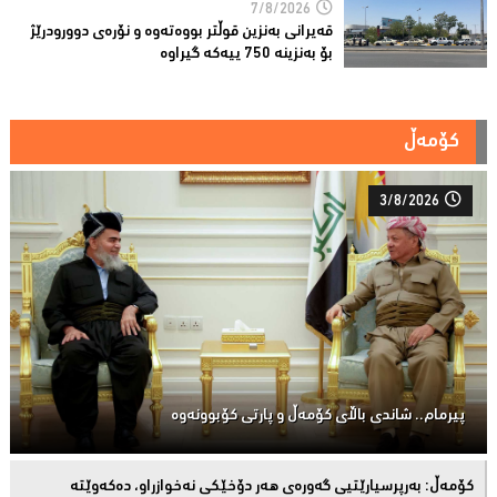
7/8/2026
قەیرانى بەنزین قوڵتر بووەتەوە و نۆرەی دوورودرێژ
بۆ بەنزینە 750 ییەکە گیراوە
کۆمەڵ
3/8/2026
پیرمام.. شاندی باڵای كۆمه‌ڵ و پارتی كۆبوونه‌وه‌
كۆمەڵ: بەرپرسیارێتیی گەورەی هەر دۆخێکی نەخوازراو، دەكەوێتە