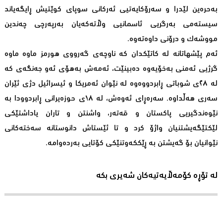
بەحرەین لێدرا و سەرۆکایەتیی ئەرکانی سوپای کوێتیش ڕایگەیاند
سیستەمی بەرگریی ئاسمانیی وڵاتەکەیان بەرپەرچی چەندین
مووشەک و درۆنی داوەتەوە.
ئەم پێشهاتانە لە کاتێکدان کە ناوچەی گەرووی هورمز ماوە ماوە
گرژیی ئەمنی بەخۆیەوە دەبینێت، ئەمەش بەهۆی ئەو جەنگەی کە
لە ٢٨ی شوباتی ڕابردووەوە لە نێوان ئەمریکا و ئیسرائیل دژی ئێران
سەری هەڵداوە. سەرەڕای ئەوەش، لە ١٨ی حوزەیرانی ڕابردوودا بە
نێوەندگیریی پاکستان و قەتەر، واشنتن و تاران یاداشتێکی
لێکتێگەیشتنیان واژۆ کرد و تا ئێستاش دانوستانە سەختەکانی
نێوانیان بۆ گەیشتن بە ڕێککەوتنێکی کۆتایی بەردەوامە.
لە تۆڕە کۆمەڵایەتیەکان شەیری بکە