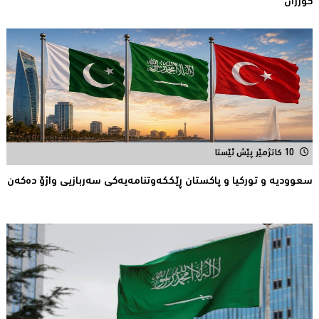
كوژران
10 کاتژمێر پێش ئێستا
سعوودیە و توركیا و پاكستان ڕێككەوتنامەیەكی سەربازیی واژۆ دەكەن