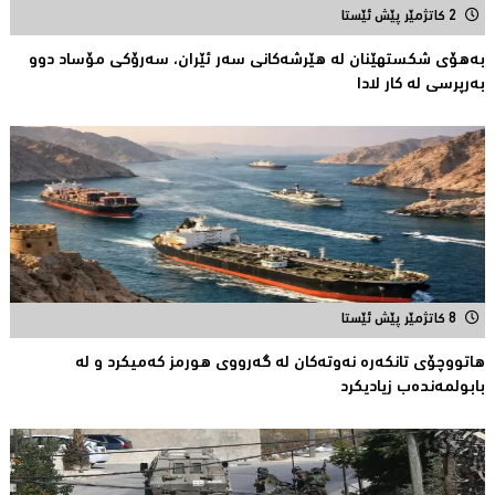
2 کاتژمێر پێش ئێستا
بەهۆى شکستهێنان لە هێرشەکانى سەر ئێران، سەرۆكی مۆساد دوو
بەرپرسی لە كار لادا
8 کاتژمێر پێش ئێستا
هاتووچۆی تانكەرە نەوتەكان لە گەرووی هورمز کەمیکرد و لە
بابولمەندەب زیادیكرد