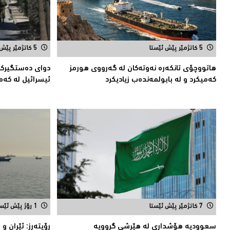
5 کاتژمێر پێش ئێستا
5 کاتژمێر پێش ئێستا
هاتووچۆی تانكەرە نەوتەكان لە گەرووی هورمز
دوای دەستگیركر
کەمیکرد و لە بابولمەندەب زیادیكرد
ئیسرائیل لە كەم
7 کاتژمێر پێش ئێستا
1 رۆژ پێش ئێستا
سعوودیە هۆشداری لە هێرشی گرووپە
رۆیتەرز: ئێران و