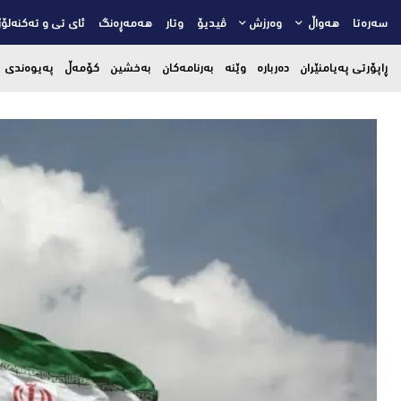
سەرەتا
هەواڵ
وەرزش
ڤیدیۆ
وتار
هەمەڕەنگ
ئای تی و تەکنەلۆژ
ڕاپۆرتی پەیامنێران
دەربارە
وێنە
بەرنامەکان
بەخشین
کۆمەڵ
پەیوەندی