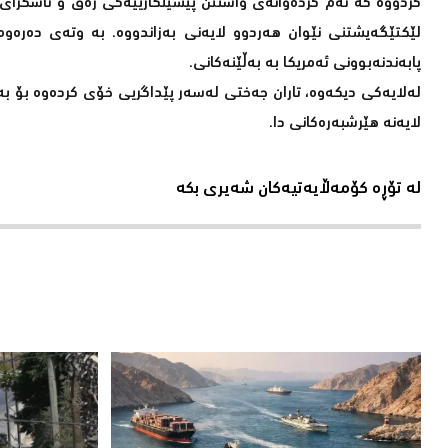
کردووە کە ئەم کردەوانەی واشنتن پێشێلکارییەکی زەق و ئاشکرای 
لێکتێگەیشتنی نێوان هەردوو لایەنی بەزاندووە. بە وتەی دەرەوە
پابەندنەبوونی ئەمریکا بە بەڵێنەکانی.
لەلایەکی دیکەوە، تاران جەختی لەسەر پێداگریی خۆی کردەوە بۆ بە
لایەنە هێرشبەرەکانی دا.
لە تۆڕە کۆمەڵایەتیەکان شەیری بکە