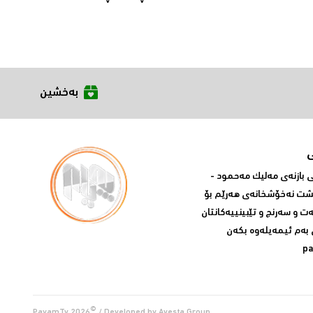
بەخشین
بازنه‌ی مه‌لیک مه‌حمود -
پشت نه‌خۆشخانه‌ی‌ هه‌رێم بۆ
ه‌ت و سه‌رنج و تێبینییه‌كانتان
 به‌م ئیمه‌یله‌وه‌ بكه‌ن
p
©
PayamTv
2026
/ Developed by
Avesta Group