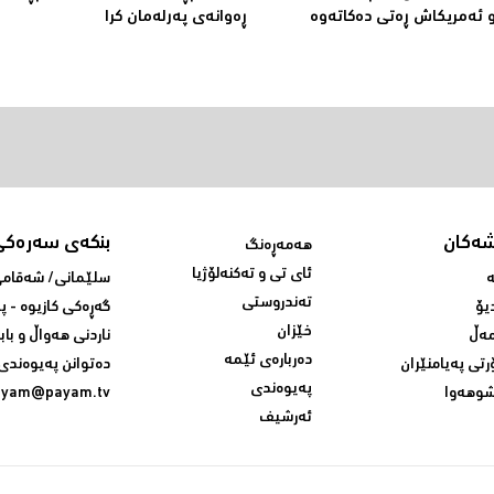
 ئەمریکاش ڕەتی دەکاتەوە
ڕه‌وانه‌ی په‌رله‌مان كرا
شەکان
بنکەی سەرەکی
هەمەڕەنگ
ئای تی و تەکنەلۆژیا
ە
سلێمانی/ شه‌قامی 
تەندروستی
یۆ
گه‌ڕه‌کی کازیوه‌ - 
خێزان
ەڵ
ناردنی‌ هه‌واڵ و باب
دەربارەی ئێمە
رتی پەیامنێران
ده‌توانن په‌یوه‌ندی‌
پەیوەندی
وهەوا
ayam@payam.tv
ئەرشیف