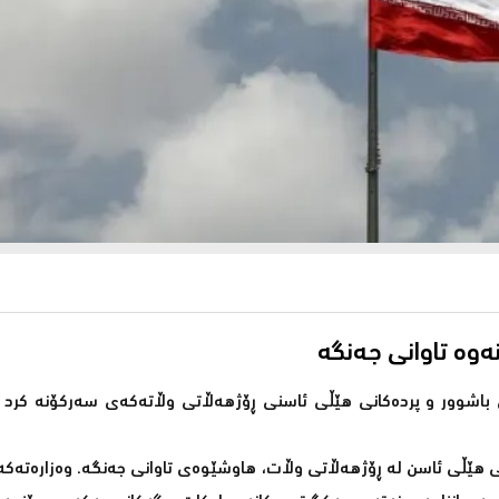
 باشوور و پردەکانی هێڵی ئاسنی ڕۆژھەڵاتی وڵاتەکەی سەرکۆنە کرد و
کانی هێڵی ئاسن لە ڕۆژهەڵاتی وڵات، هاوشێوەی تاوانی جەنگە. وەزارەتەکە