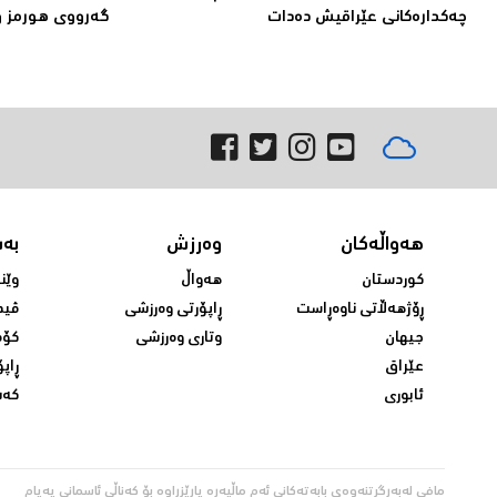
چەكدارەكانی عێراقیش دەدات
گەرووی هورمز و
هەواڵەکان
وەرزش
بە
کوردستان
هەواڵ
وێن
ڕۆژهەڵاتی ناوەڕاست
ڕاپۆرتی وەرزشی
ڤید
جیهان
وتاری وەرزشی
کۆم
عێراق
ڕاپۆ
ئابوری
کەش
مافی لەبەرگرتنەوەی بابەتەکانی ئەم ماڵپەڕە پارێزراوە بۆ کەناڵی ئاسمانی پەیام