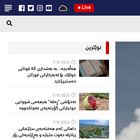
●
Live
نوێترین
7/8/2026
هەڵەبجە.. بە بەشداری 40 قوتابی
خولێک بۆ لەبەرکارانى قورئان
دەستیپێکرد
7/8/2026
نەخۆشی "ڕەقە" بەرهەمی شووتیی
جوتیارانی گۆپتەپەى فەوتاندووە
7/8/2026
داهاتی ئەم هه‌فته‌یەی سلێمانی
زیاترلە حەوت ملیارە و بەڕێژەیەکى زۆر