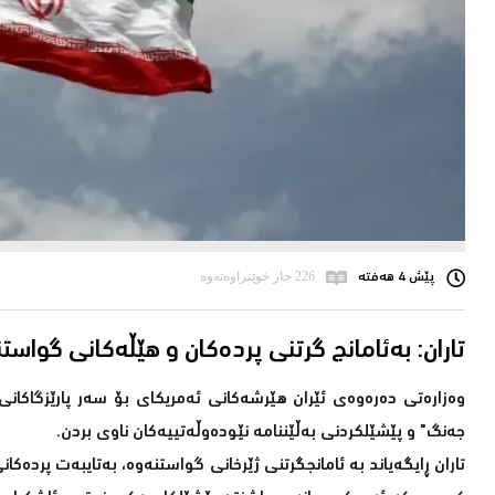
پێش 4 هەفتە
226 جار خوێنراوەتەوە
وەزارەتی دەرەوەی ئێران هێرشەکانی ئەمریکای بۆ سەر پارێزگاکانی
جەنگ" و پێشێلکردنی بەڵێننامە نێودەوڵەتییەکان ناوی بردن.
تاران ڕایگەیاند بە ئامانجگرتنی ژێرخانی گواستنەوە، بەتایبەت پردە