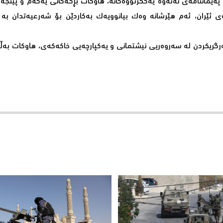
پەیماننامەی نەتەوە یەکگرتووەکانە، هاوکات بڕگەکانی یەکەم و پێنج
ی ئێران، ئەم هێرشانە وەک بیانوویەک بەکاردێن بۆ شەرعیەتدان بە 
رگریکردن لە سەروەریی نیشتمانی و یەکپارچەیی خاکەکەی، هاوکات بەڵ