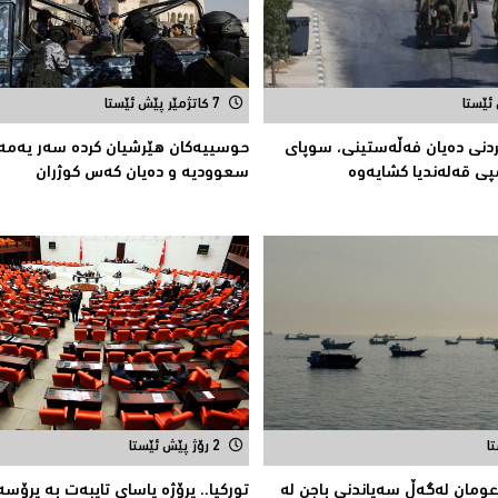
7 کاتژمێر پێش ئێستا
دنی دەیان فەڵەستینی، سوپای
حوسییەكان هێرشیان كردە سەر یەمە
پی قەلەندیا كشایەوە
سعوودیە و دەیان كەس كوژران
2 رۆژ پێش ئێستا
 عومان لەگەڵ سەپاندنی باجن لە
توركیا.. پڕۆژه‌ یاسای تایبه‌ت به‌ پڕۆس