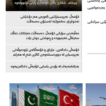
ەمی یاداشتی
پیرمام.. شاندی باڵای كۆمه‌ڵ و پارتی كۆبوونه‌وه‌
بەردەوامیی
كۆمەڵ: بەرپرسیارێتیی گەورەی هەر دۆخێکی
نەخوازراو، دەكەوێتە ئەستۆی دەسەڵات
ێنی سزادانی
مەڵبەندى سۆرانى کۆمەڵ: دەسەڵات حەزناکات خەڵک
سەرقاڵى فەرموودە و ڕەوشتى جوان بێت
کۆمەڵى دادگەرى: عێراق و كۆمەڵگەی نێودەوڵەتی
بەرپرسیارن لە دوورخستنەوەى ئاگری شەڕ لە هەرێم
بەیاننامەیەک لە بۆردی یاسایی کۆمەڵی دادگەرییەوە