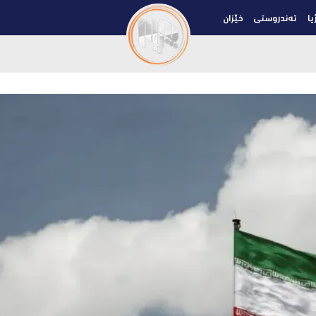
یا
تەندروستی
خێزان