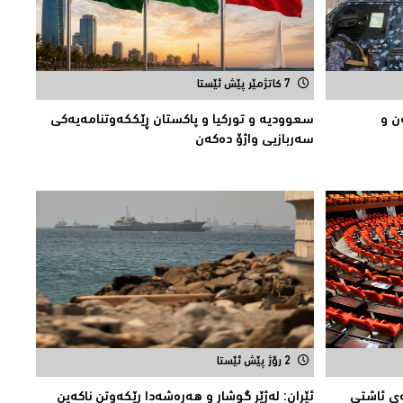
7 کاتژمێر پێش ئێستا
ن و
سعوودیە و توركیا و پاكستان ڕێككەوتنامەیەكی
سەربازیی واژۆ دەكەن
2 رۆژ پێش ئێستا
ه‌ی ئاشتی
ئێران: له‌ژێر گوشار و هەڕەشەدا ڕێکەوتن ناکەین