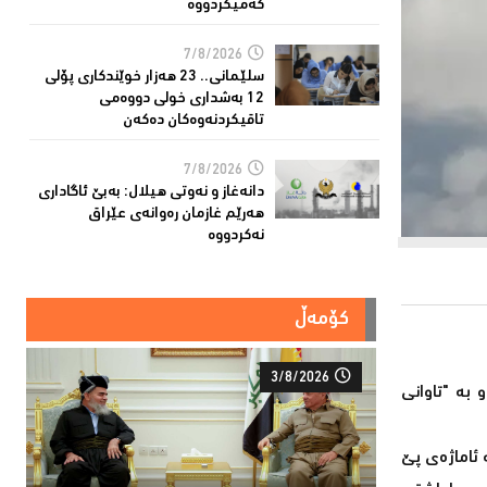
کەمیکردووە
7/8/2026
سلێمانی.. 23 هەزار خوێندکارى پۆلی
12 بەشدارى خولى دووەمى
تاقیکردنەوەکان دەکەن
7/8/2026
دانەغاز و نەوتی هیلال: بەبێ ئاگاداری
هەرێم غازمان رەوانەی عێراق
نەکردووە
کۆمەڵ
3/8/2026
 بە "تاوانی
 ئاماژەی پێ