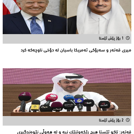
1 رۆژ پێش ئێستا
میری قه‌ته‌ر و سه‌رۆكی ئه‌مریكا باسیان له‌ دۆخی ناوچه‌كه‌ كرد
2 رۆژ پێش ئێستا
قەتەر: تاکو ئێستا هیچ ڕێکەوتنێک نیە و لە هەوڵى نێوەندگیرى