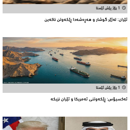
1 رۆژ پێش ئێستا
ئێران: له‌ژێر گوشار و هەڕەشەدا ڕێکەوتن ناکەین
1 رۆژ پێش ئێستا
ئه‌كسیۆس: ڕێكه‌وتنی ئه‌مریكا و ئێران نزیكه‌