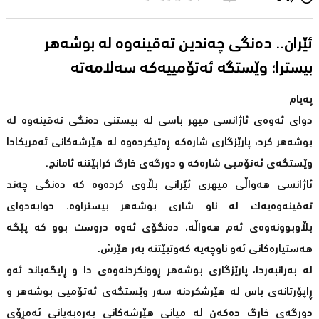
ئێران.. ده‌نگی چه‌ندین ته‌قینه‌وه‌ له‌ بوشه‌هر
په‌یام
دوای ئەوەی ئاژانسی میهر باسی لە بیستنی دەنگی تەقینەوە لە
بوشەهر کرد، پارێزگاری شارەکە ڕەتیکردەوە لە هێرشەکانی ئەمریکادا
وێستگەی ئەتۆمیی شارەکە و دورگەی خارگ کرابێتنە ئامانج.
ئاژانسی هەواڵی میهری ئێرانی بڵاوی کردەوە کە دەنگی چەند
تەقینەوەیەک لە ناو شاری بوشەهر بیستراوە. دوابەدوای
بڵاوبوونەوەی ئەم هەواڵە، دەنگۆی ئەوە دروست بوو کە پێگە
هەستیارەکانی ئەو ناوچەیە کەوتبێتنە بەر هێرش.
لە بەرانبەردا، پارێزگاری بوشەهر ڕوونکردنەوەی دا و ڕایگەیاند ئەو
ڕاپۆرتانەی باس لە هێرشکردنە سەر وێستگەی ئەتۆمیی بوشەهر و
دورگەی خارگ دەکەن لە میانی هێرشەکانی بەرەبەیانی ئەمڕۆی