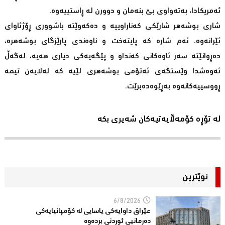
ئەمریکادا، بەتەواوی بێ بنەمان و دوورن لە ڕاستییەوە.
شاری بوشەهر شارێکی کەناراوییە و دەکەوێتە باشووری ڕۆژئاوای
ئێرانەوە. ئەم شارە کە پایتەخت و ناوەندی پارێزگای بوشەهرە،
دەڕوانێتە سەر ئاوەکانی کەنداو و پێگەیەکی دیاری هەیە، له‌گه‌ڵ
ئه‌وه‌شدا وێستگه‌ی ئه‌تۆمی بوشه‌هری لێیه‌ كه‌ له‌لایه‌ن تیمه‌
ڕووسییه‌كانه‌وه‌ به‌ڕێوه‌ده‌برێت.
لە تۆڕە کۆمەڵایەتیەکان شەیری بکە
نوێترین
6/8/2026
عێراق داوایەکی یاسایی لە کۆمپانیایه‌كی
دەرمانیى ئوردنی بردەوە