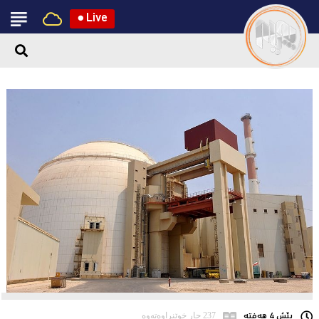
●
Live
پێش 4 هەفتە
237 جار خوێنراوەتەوە