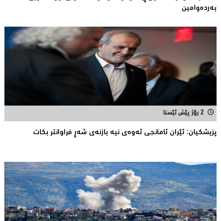
بەردەوامین
2 رۆژ پێش ئێستا
پزیشكیان: ئێران ئامانجی ئه‌وه‌ی نیه‌ بازنه‌ی شه‌ڕ فراوانتر بكات