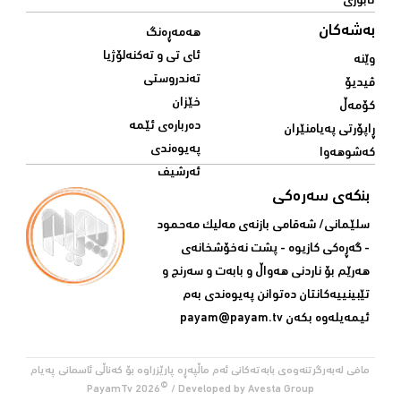
ئابوری
بەشەکان
هەمەڕەنگ
ئای تی و تەکنەلۆژیا
وێنە
تەندروستی
ڤیدیۆ
خێزان
کۆمەڵ
دەربارەی ئێمە
ڕاپۆرتی پەیامنێران
پەیوەندی
کەشوهەوا
ئەرشیف
بنکەی سەرەکی
سلێمانی/ شه‌قامی بازنه‌ی مه‌لیک مه‌حمود
- گه‌ڕه‌کی کازیوه‌ - پشت نه‌خۆشخانه‌ی‌
هه‌رێم بۆ ناردنی‌ هه‌واڵ و بابه‌ت و سه‌رنج و
تێبینییه‌كانتان ده‌توانن په‌یوه‌ندی‌ به‌م
ئیمه‌یله‌وه‌ بكه‌ن
payam@payam.tv
مافی لەبەرگرتنەوەی بابەتەکانی ئەم ماڵپەڕە پارێزراوە بۆ کەناڵی ئاسمانی پەیام
©
PayamTv
2026
/ Developed by
Avesta Group