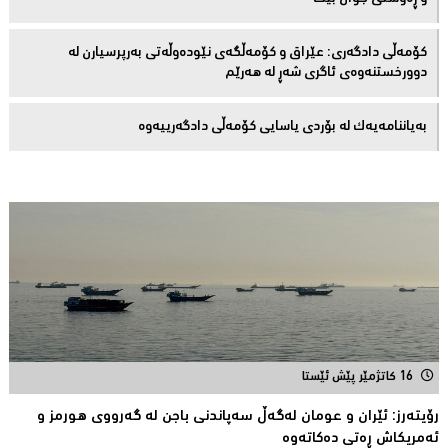
کۆمەڵى دادگەرى: عێراق و كۆمەڵگەی نێودەوڵەتی بەرپرسیارن لە
دوورخستنەوەى ئاگری شەڕ لە هەرێم
بەیاننامەیەک لە بۆردی یاسایی کۆمەڵی دادگەرییەوە
16 کاتژمێر پێش ئێستا
رۆیتەرز: ئێران و عومان لەگەڵ سەپاندنی باجن لە گەرووی هورمز و
ئەمریکاش ڕەتی دەکاتەوە