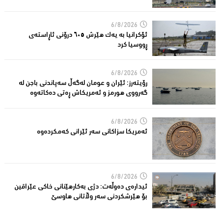
6/8/2026
ئۆکرانیا بە یەک هێرش ٦٠٥ درۆنی ئاڕاستەى
ڕووسیا کرد
6/8/2026
رۆیتەرز: ئێران و عومان لەگەڵ سەپاندنی باجن لە
گەرووی هورمز و ئەمریکاش ڕەتی دەکاتەوە
6/8/2026
ئه‌مریكا سزاكانی سه‌ر ئێرانی كه‌مكرده‌وه‌
6/8/2026
ئیدارەى دەوڵەت: دژى بەکارهێنانى خاکی عێراقین
بۆ هێرشکردنى سەر وڵاتانی هاوسێ