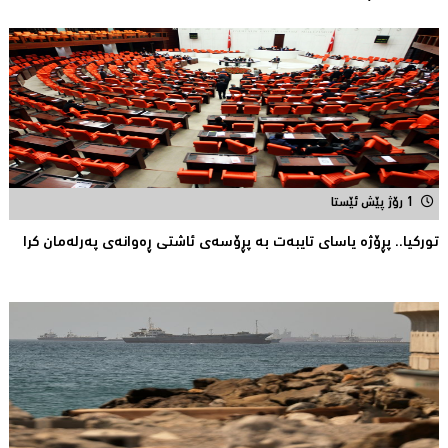
1 رۆژ پێش ئێستا
توركیا.. پڕۆژه‌ یاسای تایبه‌ت به‌ پڕۆسه‌ی ئاشتی ڕه‌وانه‌ی په‌رله‌مان كرا