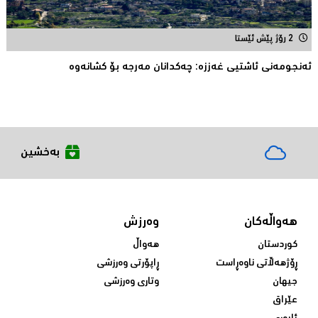
2 رۆژ پێش ئێستا
ئەنجومەنى ئاشتیی غەززە: چەکدانان مەرجە بۆ کشانەوە
بەخشین
هەواڵەکان
وەرزش
کوردستان
هەواڵ
ڕۆژهەڵاتی ناوەڕاست
ڕاپۆرتی وەرزشی
جیهان
وتاری وەرزشی
عێراق