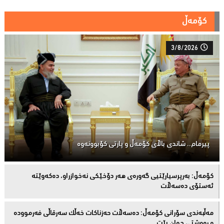
کۆمەڵ
3/8/2026
پیرمام.. شاندی باڵای كۆمه‌ڵ و پارتی كۆبوونه‌وه‌
كۆمەڵ: بەرپرسیارێتیی گەورەی هەر دۆخێکی نەخوازراو، دەكەوێتە
ئەستۆی دەسەڵات
مەڵبەندى سۆرانى کۆمەڵ: دەسەڵات حەزناکات خەڵک سەرقاڵى فەرموودە
و ڕەوشتى جوان بێت