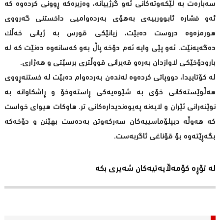
سەبارەت بە لێکەوتەکانی ئەو گرژییانە، وەزیرەکە ڕوونی کردەوە کە
ئەو فشارە ئابوورییەی بەهۆی بەردەوامیی داخستنی گەرووی
هورمزەوە دروست دەبێت، زیانێکی قورس بە ژیانی خەڵک
دەگەیەنێت. ئەو پێی وایە ئەم دۆخە پاڵ بەو کەسانەوە دەنێت کە لە
بارودۆخێکی لاوازدان بەرەو قەیرانی قووڵتری برسێتی و هەژاری.
لە کۆتاییدا، دووپاتی کردەوە لەندەن بەردەوام دەبێت لە خستنەڕووی
هەڵوێستەکانی خۆی بە شێوەیەکی ڕاستەوخۆ و ڕاشکاوانە بە
نوێنەرانی ئێران و لایەنە پەیوەندیدارەکانی تر. هاوکات هیوای خواست
کە هەوڵە دیپلۆماسییەکان سەرکەوتن بەدەست بهێنن و دۆخەکە
بگەڕێتەوە بۆ قۆناغی ئاگربەست.
لە تۆڕە کۆمەڵایەتیەکان شەیری بکە