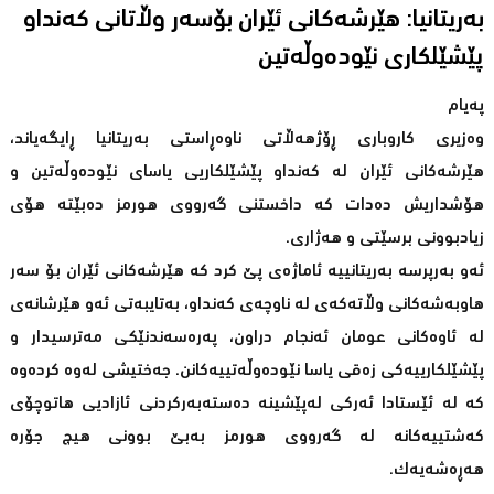
به‌ریتانیا: هێرشه‌كانی ئێران بۆسه‌ر وڵاتانی كه‌نداو
پێشێلكاری نێوده‌وڵه‌تین
په‌یام
وەزیری کاروباری ڕۆژهەڵاتی ناوەڕاستی بەریتانیا ڕایگەیاند،
هێرشەکانی ئێران لە کەنداو پێشێلکاریی یاسای نێودەوڵەتین و
هۆشداریش دەدات کە داخستنی گەرووی هورمز دەبێتە هۆی
زیادبوونی برسێتی و هەژاری.
ئەو بەرپرسە بەریتانییە ئاماژەی پێ کرد کە هێرشەکانی ئێران بۆ سەر
هاوبەشەکانی وڵاتەکەی لە ناوچەی کەنداو، بەتایبەتی ئەو هێرشانەی
لە ئاوەکانی عومان ئەنجام دراون، پەرەسەندنێکی مەترسیدار و
پێشێلکارییەکی زەقی یاسا نێودەوڵەتییەکانن. جەختیشی لەوە کردەوە
کە لە ئێستادا ئەرکی لەپێشینە دەستەبەرکردنی ئازادیی هاتوچۆی
کەشتییەکانە لە گەرووی هورمز بەبێ بوونی هیچ جۆرە
هەڕەشەیەک.