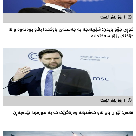
1 رۆژ پێش ئێستا
کوڕی جۆو بایدن: شێرپەنجە بە جەستەی باوکمدا بڵاو بوەتەوە و لە
دۆخێکی زۆر سەختدایە
1 رۆژ پێش ئێستا
ڤانس: ئێران باج له‌و كه‌شتیانه‌ وه‌رناگرێت كه‌ به‌ هورمزدا تێده‌په‌ڕن