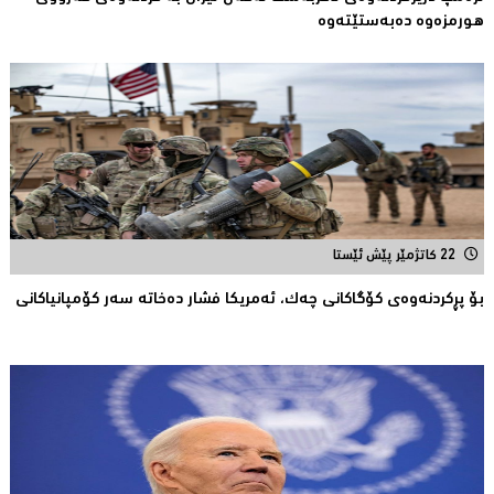
هورمزەوە دەبەستێتەوە
22 کاتژمێر پێش ئێستا
بۆ پڕكردنەوەی كۆگاكانی چەك، ئەمریکا فشار دەخاتە سەر كۆمپانیاكانى