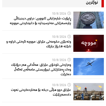
نوێترین
10/8/2026
ڕاپۆرت؛ شاره‌زایانی ئابووری: دراوی دیجیتاڵی
چاره‌سه‌رێكی مه‌ترسیداره‌ بۆ دابینكردنی مووچه‌
10/8/2026
وتەبێژی حکومەتی عێراق: مووچە گرەنتی کراوە و
نابێتە ٤٥ رۆژ جارێک
10/8/2026
وەزارەتی ناوخۆی عێراق: هەڵدانی هەر درۆنێک
وەک ڕەفتارێکی تیرۆریستی مامەڵەی لەگەڵ
دەکرێت
10/8/2026
عێراق دوو هێڵى دیکە بۆ هەناردەکردنی نەوت
دادەمەزرێنێت