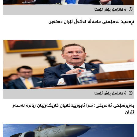
6 کاتژمێر پێش ئێستا
تڕەمپ: بەهێمنى مامەڵە لەگەڵ ئێران دەکەین
6 کاتژمێر پێش ئێستا
به‌رپرسێكی ئه‌مریكی: سزا ئابورییه‌كانیان كاریگه‌رییان زیاتره‌ له‌سه‌ر
ئێران