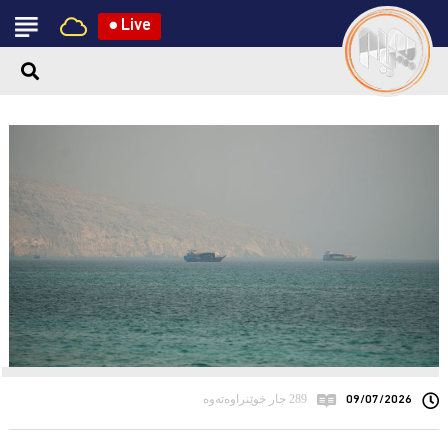
●
Live
09/07/2026
289 جار خوێنراوەتەوە