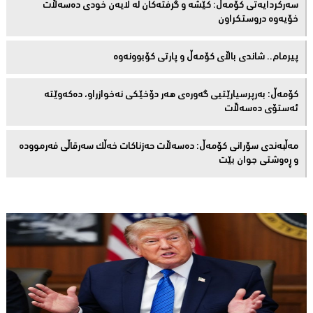
سەركردایەتی كۆمەڵ: كێشە و گرفتەكان لە لایەن خودی دەسەڵات
خۆیەوە دروستكراون
پیرمام.. شاندی باڵای كۆمه‌ڵ و پارتی كۆبوونه‌وه‌
كۆمەڵ: بەرپرسیارێتیی گەورەی هەر دۆخێکی نەخوازراو، دەكەوێتە
ئەستۆی دەسەڵات
مەڵبەندى سۆرانى کۆمەڵ: دەسەڵات حەزناکات خەڵک سەرقاڵى فەرموودە
و ڕەوشتى جوان بێت