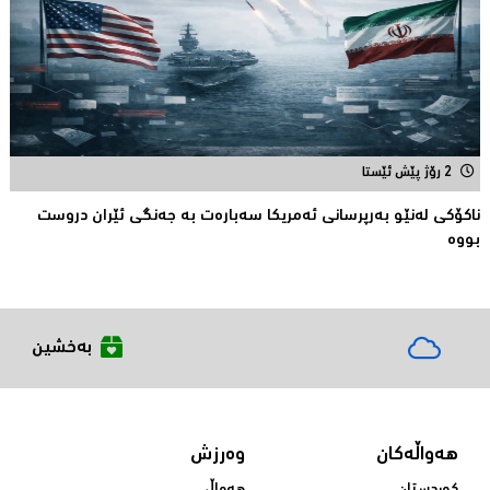
2 رۆژ پێش ئێستا
ناكۆكی لەنێو بەرپرسانى ئەمریكا سەبارەت بە جەنگی ئێران دروست
بووە
بەخشین
هەواڵەکان
وەرزش