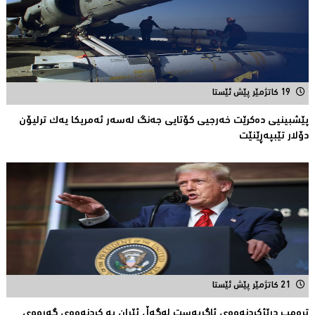
19 کاتژمێر پێش ئێستا
پێشبینیی دەكرێت خەرجیی كۆتایی جەنگ لەسەر ئەمریكا یەك ترلیۆن
دۆلار تێبپەڕێنێت
21 کاتژمێر پێش ئێستا
ترەمپ درێژكردنەوەی ئاگربەست لەگەڵ ئێران بە كردنەوەی گەرووی