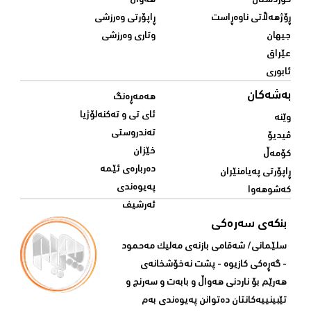
کوردستان
هەواڵ
ڕۆژهەڵاتی ناوەڕاست
ڕاپۆرتی وەرزشی
جیهان
وتاری وەرزشی
عێراق
ئابوری
بەشەکان
هەمەڕەنگ
ئای تی و تەکنەلۆژیا
وێنە
تەندروستی
ڤیدیۆ
خێزان
کۆمەڵ
دەربارەی ئێمە
ڕاپۆرتی پەیامنێران
پەیوەندی
کەشوهەوا
ئەرشیف
بنکەی سەرەکی
سلێمانی/ شه‌قامی بازنه‌ی مه‌لیک مه‌حمود
- گه‌ڕه‌کی کازیوه‌ - پشت نه‌خۆشخانه‌ی‌
هه‌رێم بۆ ناردنی‌ هه‌واڵ و بابه‌ت و سه‌رنج و
تێبینییه‌كانتان ده‌توانن په‌یوه‌ندی‌ به‌م