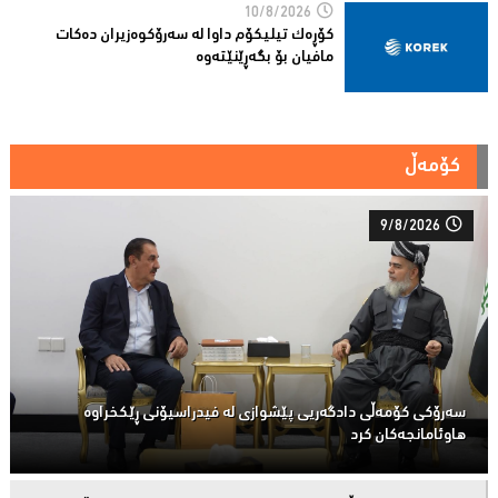
10/8/2026
کۆڕەک تیلیکۆم داوا لە سەرۆکوەزیران دەکات
مافیان بۆ بگەڕێنێتەوە
کۆمەڵ
9/8/2026
سەرۆكی كۆمەڵى دادگەریی پێشوازی لە فیدراسیۆنی ڕێكخراوە
هاوئامانجەكان کرد