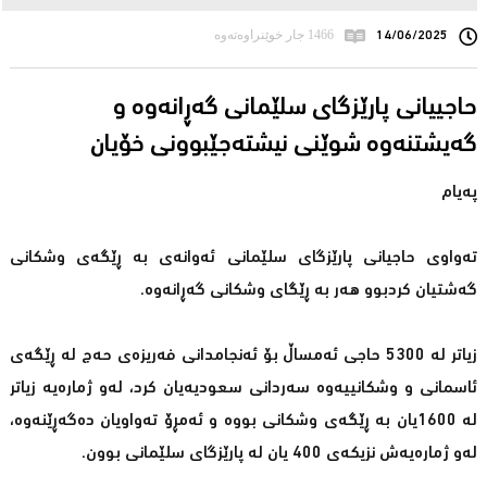
14/06/2025
1466 جار خوێنراوەتەوە
حاجییانی پارێزگای سلێمانی گەڕانەوە و
گەیشتنەوە شوێنى نیشتەجێبوونى خۆیان
پەیام
تەواوی حاجیانی پارێزگای سلێمانی ئەوانەی بە ڕێگەی وشكانی
گەشتیان كردبوو هەر بە ڕێگای وشكانی گەڕانەوە.
زیاتر لە 5300 حاجی ئەمساڵ بۆ ئەنجامدانی فەریزەی حەج لە ڕێگەی
ئاسمانی و وشكانییەوە سەردانی سعودیەیان كرد، لەو ژمارەیە زیاتر
لە 1600یان بە ڕێگەی وشكانی بووە و ئەمڕۆ تەواویان دەگەڕێنەوە،
لەو ژمارەیەش نزیكەی 400 یان لە پارێزگای سلێمانی بوون.