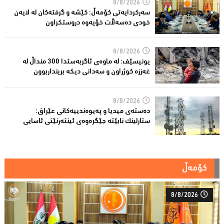
8/8/2026
سەركردایەتی كۆمەڵ: كێشە و گرفتەكان لە لایەن
خودی دەسەڵات خۆیەوە دروستكراون
8/8/2026
یونیسێف: لە ماوەی ئاگربەستدا 300 منداڵ لە
غەززە كوژراون و سەدانی دیكە برینداربوون
8/8/2026
دەستەی میدیا و پەیوەندییەكانی عێراق:
ستارلینك نابێتە جێگرەوەی ئینتەرنێتی ئاسایی
کۆمەڵ
8/8/2026