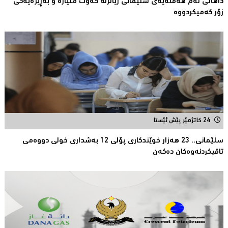
داهاتی ئەم هه‌فته‌یەی سلێمانی زیاترلە حەوت ملیارە و بەڕێژەیەکى
زۆر کەمیکردووە
24 کاتژمێر پێش ئێستا
سلێمانی.. 23 هەزار خوێندکارى پۆلی 12 بەشدارى خولى دووەمى
تاقیکردنەوەکان دەکەن