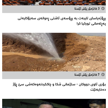
3 کاتژمێر پێش ئێستا
پڕۆژەیاسای تایبەت بە پڕۆسەی ئاشتی ڕەوانەی سەرۆكایەتی
پەڕلەمانی توركیا كرا
7 کاتژمێر پێش ئێستا
بۆری ئاوی دووکان - سلێمانی شکا و چاککردنەوەکەشى سێ ڕۆژ
دەخایەنێت