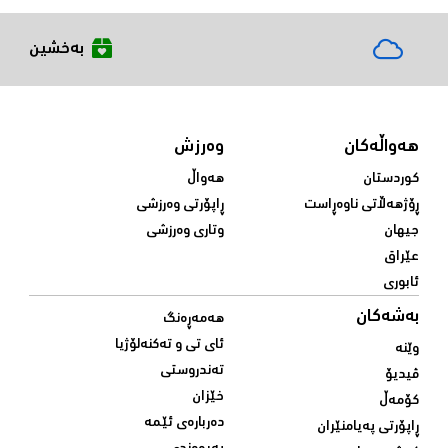
بەخشین
هەواڵەکان
وەرزش
کوردستان
هەواڵ
ڕۆژهەڵاتی ناوەڕاست
ڕاپۆرتی وەرزشی
جیهان
وتاری وەرزشی
عێراق
ئابوری
بەشەکان
هەمەڕەنگ
ئای تی و تەکنەلۆژیا
وێنە
تەندروستی
ڤیدیۆ
خێزان
کۆمەڵ
دەربارەی ئێمە
ڕاپۆرتی پەیامنێران