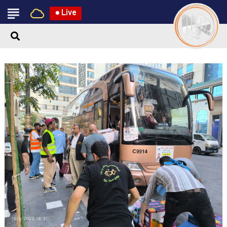
●
Live