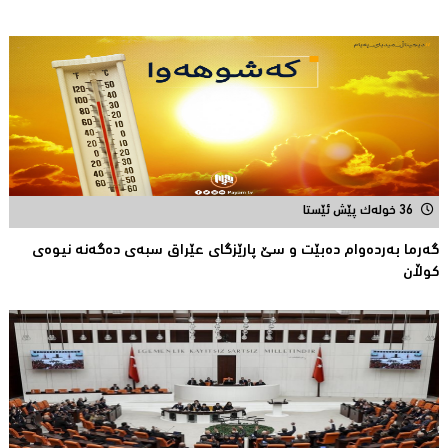
36 خولەک پێش ئێستا
گەرما بەردەوام دەبێت و سێ پارێزگای عێراق سبەی دەگەنە نیوەی
كوڵان