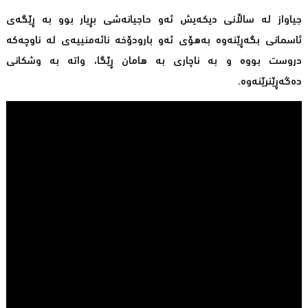
جیاواز لە ساڵانی دیكەیش ئەو حاجیانەشی بڕیار بوو بە ڕێگەی
ئاسمانی بگەڕێنەوە بەهۆی ئەو بارودۆخە نائەمنییەی لە ناوچەكە
دروست بووە و بە ناچاری بە هامان ڕێگا، واتە بە وشكانی
دەگەڕێنرێنەوە.