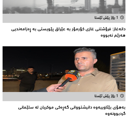
1 رۆژ پێش ئێستا
دانەغاز: فرۆشتنی غازی كۆرمۆر بە عێراق پێویستی بە ڕەزامەندیی
هەرێم نەبووە
1 رۆژ پێش ئێستا
بەهۆی بێئاوییەوە دانیشتووانی گەڕەكی موكریان لە سلێمانی
گردبوونەوە