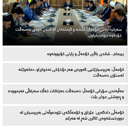
سەركردایەتی كۆمەڵ: كێشە و گرفتەكان لە لایەن خودی دەسەڵات
خۆیەوە دروستكراون
پیرمام.. شاندی باڵای كۆمه‌ڵ و پارتی كۆبوونه‌وه‌
كۆمەڵ: بەرپرسیارێتیی گەورەی هەر دۆخێکی نەخوازراو، دەكەوێتە
ئەستۆی دەسەڵات
مەڵبەندى سۆرانى کۆمەڵ: دەسەڵات حەزناکات خەڵک سەرقاڵى فەرموودە
و ڕەوشتى جوان بێت
کۆمەڵى دادگەرى: عێراق و كۆمەڵگەی نێودەوڵەتی بەرپرسیارن لە
دوورخستنەوەى ئاگری شەڕ لە هەرێم