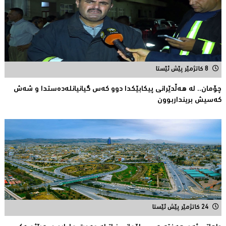
8 کاتژمێر پێش ئێستا
چۆمان.. لە هەڵدێرانی پیكابێکدا دوو کەس گیانیانلەدەستدا و شەش
کەسیش برینداربوون
24 کاتژمێر پێش ئێستا