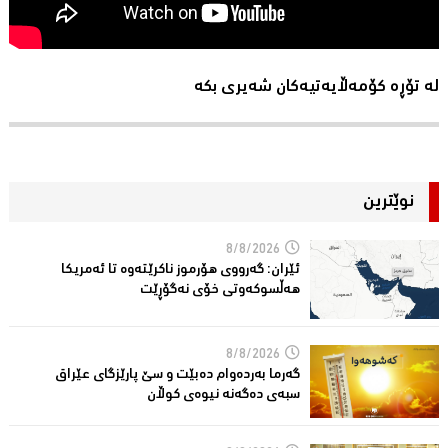
لە تۆڕە کۆمەڵایەتیەکان شەیری بکە
نوێترین
8/8/2026
ئێران: گەرووی هۆرموز ناكرێتەوە تا ئەمریكا
هەڵسوكەوتی خۆی نەگۆڕێت
8/8/2026
گەرما بەردەوام دەبێت و سێ پارێزگای عێراق
سبەی دەگەنە نیوەی كوڵان